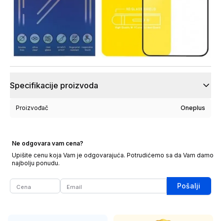
Specifikacije proizvoda
Proizvođač
Oneplus
Ne odgovara vam cena?
Upišite cenu koja Vam je odgovarajuća. Potrudićemo sa da Vam damo
najbolju ponudu.
Pošalji