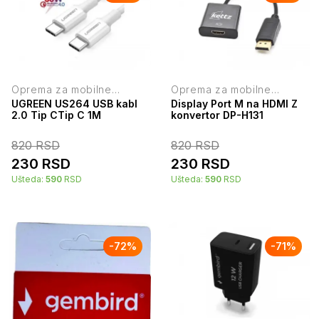
Oprema za mobilne
Oprema za mobilne
telefone
telefone
UGREEN US264 USB kabl
Display Port M na HDMI Z
2.0 Tip CTip C 1M
konvertor DP-H131
820
RSD
820
RSD
230
RSD
230
RSD
Ušteda:
590
RSD
Ušteda:
590
RSD
-
72
%
-
71
%