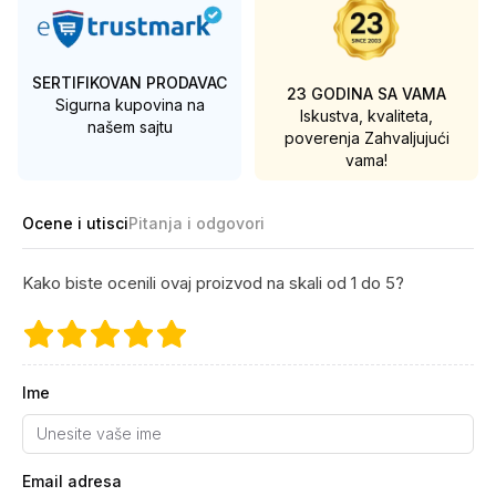
SERTIFIKOVAN PRODAVAC
23 GODINA SA VAMA
Sigurna kupovina na
Iskustva, kvaliteta,
našem sajtu
poverenja
Zahvaljujući
vama!
Ocene i utisci
Pitanja i odgovori
Kako biste ocenili ovaj proizvod na skali od 1 do 5?
Ime
Email adresa