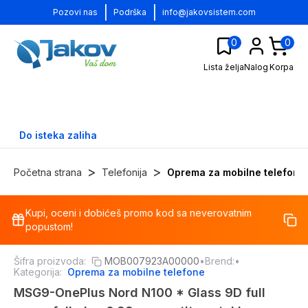
|
|
Pozovi nas
Podrška
info@jakovsistem.com
0
0
Lista želja
Nalog
Korpa
Do isteka zaliha
>
>
Početna strana
Telefonija
Oprema za mobilne telefone
Kupi, oceni i dobićeš promo kod sa neverovatnim
-
15
%
popustom!
Šifra proizvoda:
MOB007923A00000
•
Brend:
•
Kategorija:
Oprema za mobilne telefone
MSG9-OnePlus Nord N100 * Glass 9D full