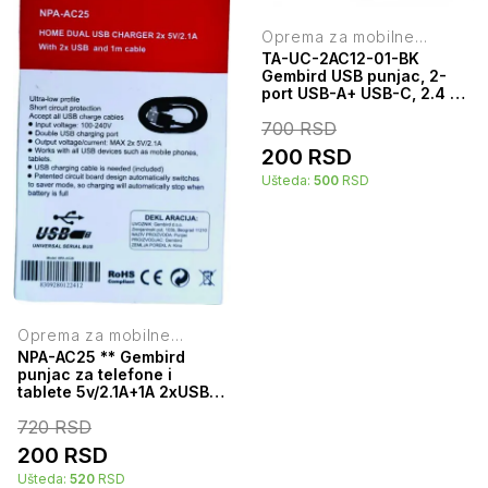
Oprema za mobilne
telefone
TA-UC-2AC12-01-BK
Gembird USB punjac, 2-
port USB-A+ USB-C, 2.4 A,
Black
700
RSD
200
RSD
Ušteda:
500
RSD
Oprema za mobilne
telefone
NPA-AC25 ** Gembird
punjac za telefone i
tablete 5v/2.1A+1A 2xUSB
+micro USB DATA kabl
720
RSD
1M(263) 38928
200
RSD
Ušteda:
520
RSD