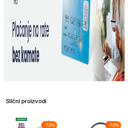
Slični proizvodi
-
72
%
-
72
%