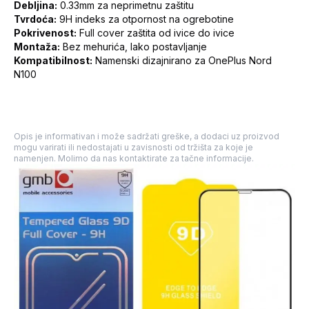
Debljina:
0.33mm za neprimetnu zaštitu
Tvrdoća:
9H indeks za otpornost na ogrebotine
Pokrivenost:
Full cover zaštita od ivice do ivice
Montaža:
Bez mehurića, lako postavljanje
Kompatibilnost:
Namenski dizajnirano za OnePlus Nord
N100
Opis je informativan i može sadržati greške, a dodaci uz proizvod
mogu varirati ili nedostajati u zavisnosti od tržišta za koje je
namenjen. Molimo da nas kontaktirate za tačne informacije.