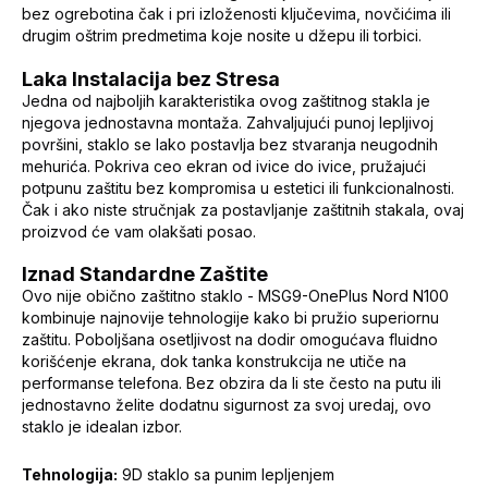
bez ogrebotina čak i pri izloženosti ključevima, novčićima ili
drugim oštrim predmetima koje nosite u džepu ili torbici.
Laka Instalacija bez Stresa
Jedna od najboljih karakteristika ovog zaštitnog stakla je
njegova jednostavna montaža. Zahvaljujući punoj lepljivoj
površini, staklo se lako postavlja bez stvaranja neugodnih
mehurića. Pokriva ceo ekran od ivice do ivice, pružajući
potpunu zaštitu bez kompromisa u estetici ili funkcionalnosti.
Čak i ako niste stručnjak za postavljanje zaštitnih stakala, ovaj
proizvod će vam olakšati posao.
Iznad Standardne Zaštite
Ovo nije obično zaštitno staklo - MSG9-OnePlus Nord N100
kombinuje najnovije tehnologije kako bi pružio superiornu
zaštitu. Poboljšana osetljivost na dodir omogućava fluidno
korišćenje ekrana, dok tanka konstrukcija ne utiče na
performanse telefona. Bez obzira da li ste često na putu ili
jednostavno želite dodatnu sigurnost za svoj uredaj, ovo
staklo je idealan izbor.
Tehnologija:
9D staklo sa punim lepljenjem