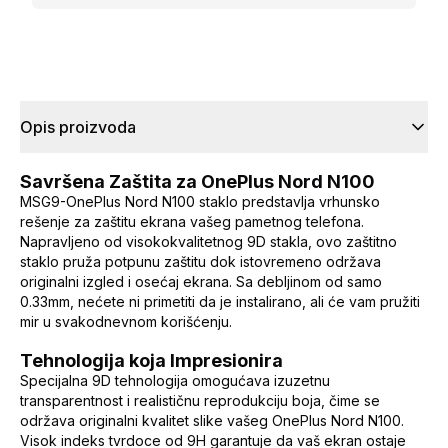
Opis proizvoda
Savršena Zaštita za OnePlus Nord N100
MSG9-OnePlus Nord N100 staklo predstavlja vrhunsko
rešenje za zaštitu ekrana vašeg pametnog telefona.
Napravljeno od visokokvalitetnog 9D stakla, ovo zaštitno
staklo pruža potpunu zaštitu dok istovremeno održava
originalni izgled i osećaj ekrana. Sa debljinom od samo
0.33mm, nećete ni primetiti da je instalirano, ali će vam pružiti
mir u svakodnevnom korišćenju.
Tehnologija koja Impresionira
Specijalna 9D tehnologija omogućava izuzetnu
transparentnost i realističnu reprodukciju boja, čime se
održava originalni kvalitet slike vašeg OnePlus Nord N100.
Visok indeks tvrdoce od 9H garantuje da vaš ekran ostaje