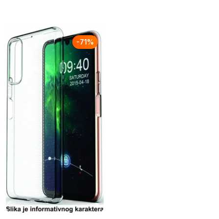
-
71
%