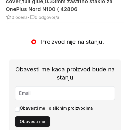
cover,full glue,0.33mm zastitno staklo za
OnePlus Nord N100 ( 42806
0
ocena
•
0
odgovor/a
Proizvod nije na stanju.
Obavesti me kada proizvod bude na
stanju
Obavesti me i o sličnim proizvodima
Obavesti me