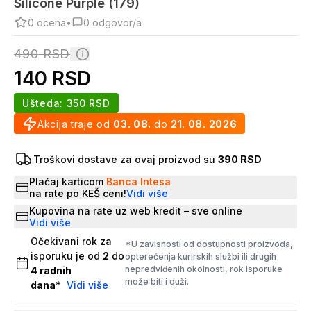
Silicone Purple (179)
0
ocena
•
0
odgovor/a
490
RSD
140
RSD
Ušteda:
350
RSD
Akcija traje od
03. 08.
do
21. 08. 2026
Troškovi dostave za ovaj proizvod su
390 RSD
Plaćaj karticom
Banca Intesa
na rate po KEŠ ceni!
Vidi više
Kupovina na rate uz web kredit – sve online
Vidi više
Očekivani rok za
*U zavisnosti od dostupnosti proizvoda,
isporuku je od
2
do
opterećenja kurirskih službi ili drugih
nepredviđenih okolnosti, rok isporuke
4
radnih
može biti i duži.
dana
*
Vidi više