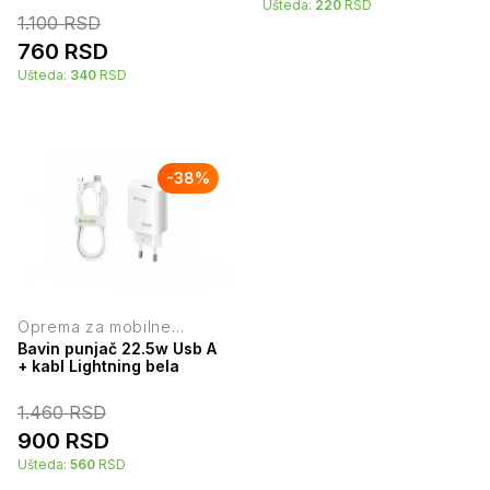
Ušteda:
220
RSD
1.100
RSD
760
RSD
Ušteda:
340
RSD
-
38
%
Oprema za mobilne
telefone
Bavin punjač 22.5w Usb A
+ kabl Lightning bela
1.460
RSD
900
RSD
Ušteda:
560
RSD