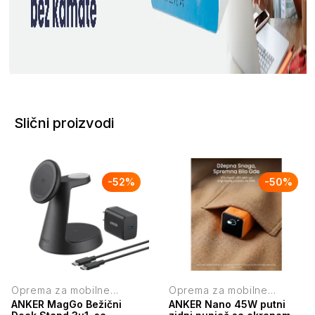
Slični proizvodi
-
52
%
-
50
%
Oprema za mobilne
Oprema za mobilne
telefone
telefone
ANKER MagGo Bežični
ANKER Nano 45W putni