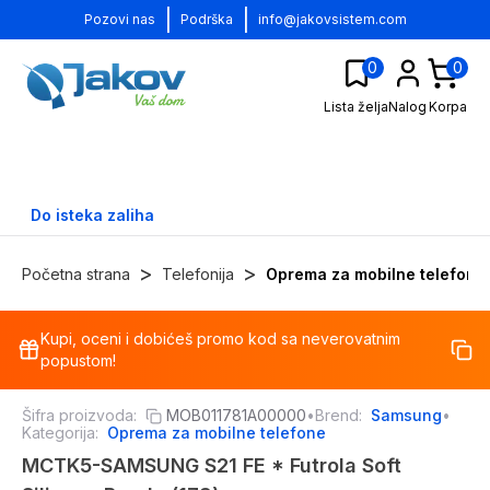
|
|
Pozovi nas
Podrška
info@jakovsistem.com
0
0
Lista želja
Nalog
Korpa
Do isteka zaliha
>
>
Početna strana
Telefonija
Oprema za mobilne telefone
Kupi, oceni i dobićeš promo kod sa neverovatnim
-
71
%
popustom!
Šifra proizvoda:
MOB011781A00000
•
Brend:
Samsung
•
Kategorija:
Oprema za mobilne telefone
MCTK5-SAMSUNG S21 FE * Futrola Soft