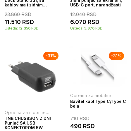
Dock Stand 3u1, sa
zidni punjač sa ekranom,
kablovima i zidnim
USB-C port, narandžasti
punjačem, crni
23.860
RSD
12.040
RSD
11.510
RSD
6.070
RSD
Ušteda:
12.350
RSD
Ušteda:
5.970
RSD
-
31
%
-
31
%
Oprema za mobilne
telefone
Bavitel kabl Type C/Type C
bela
Oprema za mobilne
telefone
710
RSD
TNB CHUSBSON ZIDNI
Punjač SA USB
490
RSD
KONEKTOROM 5W