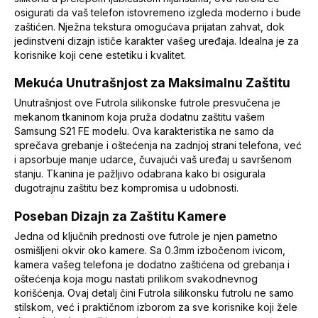
osigurati da vaš telefon istovremeno izgleda moderno i bude
zaštićen. Nježna tekstura omogućava prijatan zahvat, dok
jedinstveni dizajn ističe karakter vašeg uređaja. Idealna je za
korisnike koji cene estetiku i kvalitet.
Mekuća Unutrašnjost za Maksimalnu Zaštitu
Unutrašnjost ove Futrola silikonske futrole presvučena je
mekanom tkaninom koja pruža dodatnu zaštitu vašem
Samsung S21 FE modelu. Ova karakteristika ne samo da
sprečava grebanje i oštećenja na zadnjoj strani telefona, već
i apsorbuje manje udarce, čuvajući vaš uređaj u savršenom
stanju. Tkanina je pažljivo odabrana kako bi osigurala
dugotrajnu zaštitu bez kompromisa u udobnosti.
Poseban Dizajn za Zaštitu Kamere
Jedna od ključnih prednosti ove futrole je njen pametno
osmišljeni okvir oko kamere. Sa 0.3mm izbočenom ivicom,
kamera vašeg telefona je dodatno zaštićena od grebanja i
oštećenja koja mogu nastati prilikom svakodnevnog
korišćenja. Ovaj detalj čini Futrola silikonsku futrolu ne samo
stilskom, već i praktičnom izborom za sve korisnike koji žele