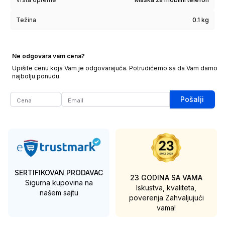
Težina
0.1 kg
Ne odgovara vam cena?
Upišite cenu koja Vam je odgovarajuća. Potrudićemo sa da Vam damo
najbolju ponudu.
Pošalji
SERTIFIKOVAN PRODAVAC
23 GODINA SA VAMA
Sigurna kupovina na
Iskustva, kvaliteta,
našem sajtu
poverenja
Zahvaljujući
vama!