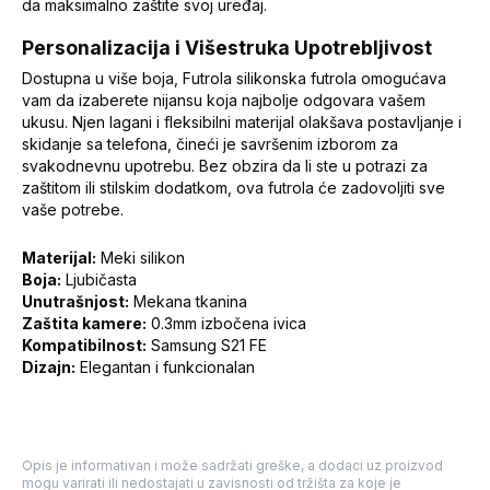
da maksimalno zaštite svoj uređaj.
Personalizacija i Višestruka Upotrebljivost
Dostupna u više boja, Futrola silikonska futrola omogućava
vam da izaberete nijansu koja najbolje odgovara vašem
ukusu. Njen lagani i fleksibilni materijal olakšava postavljanje i
skidanje sa telefona, čineći je savršenim izborom za
svakodnevnu upotrebu. Bez obzira da li ste u potrazi za
zaštitom ili stilskim dodatkom, ova futrola će zadovoljiti sve
vaše potrebe.
Materijal:
Meki silikon
Boja:
Ljubičasta
Unutrašnjost:
Mekana tkanina
Zaštita kamere:
0.3mm izbočena ivica
Kompatibilnost:
Samsung S21 FE
Dizajn:
Elegantan i funkcionalan
Opis je informativan i može sadržati greške, a dodaci uz proizvod
mogu varirati ili nedostajati u zavisnosti od tržišta za koje je