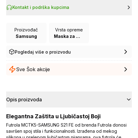
Kontakt i podrška kupcima
Proizvođač
Vrsta opreme
Samsung
Maska za mobilni telefon
Pogledaj više o proizvodu
Sve Šok akcije
Opis proizvoda
Elegantna Zaštita u Ljubičastoj Boji
Futrola MCTK5-SAMSUNG S21 FE od brenda Futrola donosi
savršen spoj stila i funkcionalnosti. Izrađena od mekog
silikona u prelepom ljubičastom nijansama, ova futrola će