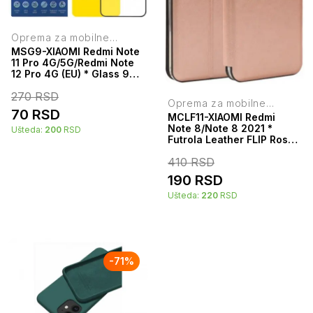
Oprema za mobilne
telefone
MSG9-XIAOMI Redmi Note
11 Pro 4G/5G/Redmi Note
12 Pro 4G (EU) * Glass 9D
full cover,full glue (99)
270
RSD
Oprema za mobilne
70
RSD
telefone
MCLF11-XIAOMI Redmi
Note 8/Note 8 2021 *
Ušteda:
200
RSD
Futrola Leather FLIP Rose
(149)
410
RSD
190
RSD
Ušteda:
220
RSD
-
71
%