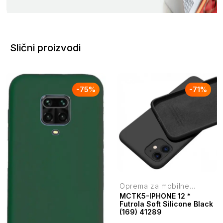
Slični proizvodi
-
75
%
-
71
%
Oprema za mobilne
telefone
MCTK5-IPHONE 12 *
Futrola Soft Silicone Black
(169) 41289