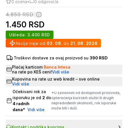
0
ocena
•
0
odgovor/a
4.850
RSD
1.450
RSD
Ušteda:
3.400
RSD
Akcija traje od
03. 08.
do
21. 08. 2026
Troškovi dostave za ovaj proizvod su
390 RSD
Plaćaj karticom
Banca Intesa
na rate po KEŠ ceni!
Vidi više
Kupovina na rate uz web kredit – sve online
Vidi više
Očekivani rok za
*U zavisnosti od dostupnosti proizvoda,
isporuku je od
2
do
opterećenja kurirskih službi ili drugih
nepredviđenih okolnosti, rok isporuke
4
radnih
može biti i duži.
dana
*
Vidi više
Kontakt i podrška kupcima