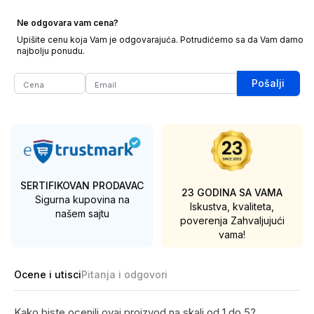
Ne odgovara vam cena?
Upišite cenu koja Vam je odgovarajuća. Potrudićemo sa da Vam damo
najbolju ponudu.
Pošalji
SERTIFIKOVAN PRODAVAC
23 GODINA SA VAMA
Sigurna kupovina na
Iskustva, kvaliteta,
našem sajtu
poverenja
Zahvaljujući
vama!
Ocene i utisci
Pitanja i odgovori
Kako biste ocenili ovaj proizvod na skali od 1 do 5?