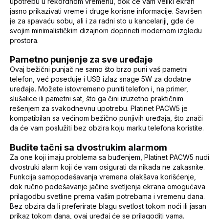
upotrebu u rekordnom vremenu, dok će vam veliki ekran
jasno prikazivati vreme i druge korisne informacije. Savršen
je za spavaću sobu, ali i za radni sto u kancelariji, gde će
svojim minimalističkim dizajnom doprineti modernom izgledu
prostora.
Pametno punjenje za sve uređaje
Ovaj bežični punjač ne samo što brzo puni vaš pametni
telefon, već poseduje i USB izlaz snage 5W za dodatne
uređaje. Možete istovremeno puniti telefon i, na primer,
slušalice ili pametni sat, što ga čini izuzetno praktičnim
rešenjem za svakodnevnu upotrebu. Platinet PACW5 je
kompatibilan sa većinom bežično punjivih uređaja, što znači
da će vam poslužiti bez obzira koju marku telefona koristite.
Budite tačni sa dvostrukim alarmom
Za one koji imaju problema sa buđenjem, Platinet PACW5 nudi
dvostruki alarm koji će vam osigurati da nikada ne zakasnite.
Funkcija samopodešavanja vremena olakšava korišćenje,
dok ručno podešavanje jačine svetljenja ekrana omogućava
prilagodbu svetline prema vašim potrebama i vremenu dana.
Bez obzira da li preferirate blagu svetlost tokom noći ili jasan
prikaz tokom dana, ovaj uređaj će se prilagoditi vama.