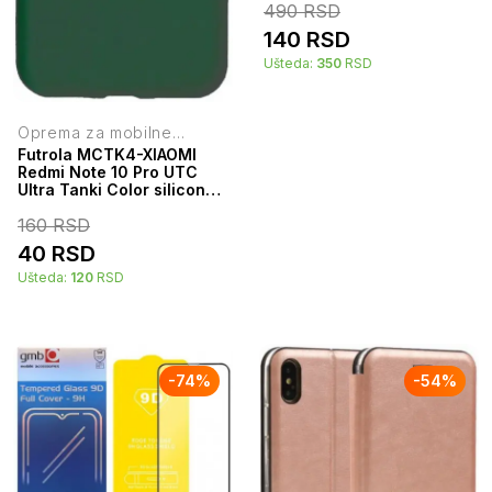
490
RSD
140
RSD
Ušteda:
350
RSD
Oprema za mobilne
telefone
Futrola MCTK4-XIAOMI
Redmi Note 10 Pro UTC
Ultra Tanki Color silicone
Dark Green
160
RSD
40
RSD
Ušteda:
120
RSD
-
74
%
-
54
%