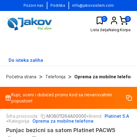
|
|
Pozovi nas
Podrška
info@jakovsistem.com
0
0
Lista želja
Nalog
Korpa
Do isteka zaliha
>
>
Početna strana
Telefonija
Oprema za mobilne telefone
Kupi, oceni i dobićeš promo kod sa neverovatnim
-
70
%
popustom!
Šifra proizvoda:
MOB011264A00000
•
Brend:
Platinet S.A
•
Kategorija:
Oprema za mobilne telefone
Punjac bezicni sa satom Platinet PACW5