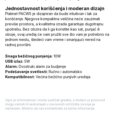
Jednostavnost korišćenja i moderan dizajn
Platinet PACW5 je dizajniran da bude intuitivan i lak za
korišćenje. Njegova kompaktna veličina neće zauzimati
previše prostora, a kvalitetna izrada garantuje dugotrajnu
upotrebu. Bez obzira da li ga koristite kao sat, punjač ili
oboje, ovaj uređaj će vam pružiti sve što vam je potrebno na
jednom mestu, štedeći vam vreme i smanjujući nered na
radnoj površini.
Snaga bežičnog punjenja:
10W
USB izlaz:
5W
Alarm:
Dvostruki alarm za budjenje
Podešavanje svetlosti:
Ručno i automatsko
Kompatibilnost:
Većina bežično punjivih uređaja
Opis je informativan i može sadržati greške, a dodaci uz proizvod
mogu varirati ili nedostajati u zavisnosti od tržišta za koje je
namenjen. Molimo da nas kontaktirate za tačne informacije.