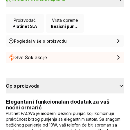
Proizvođač
Vrsta opreme
Platinet S.A
Bežični punjač
Pogledaj više o proizvodu
Sve Šok akcije
Opis proizvoda
Elegantan i funkcionalan dodatak za vaš
noćni ormarić
Platinet PACW5 je moderni bežični punjač koji kombinuje
praktičnost brzog punjenja sa elegantnim satom. Sa snagom
bežičnog punjenja od 10W, vaš telefon će biti spreman za