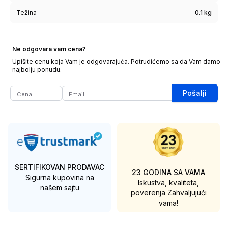
Težina
0.1 kg
Ne odgovara vam cena?
Upišite cenu koja Vam je odgovarajuća. Potrudićemo sa da Vam damo
najbolju ponudu.
Pošalji
SERTIFIKOVAN PRODAVAC
23 GODINA SA VAMA
Sigurna kupovina na
Iskustva, kvaliteta,
našem sajtu
poverenja
Zahvaljujući
vama!