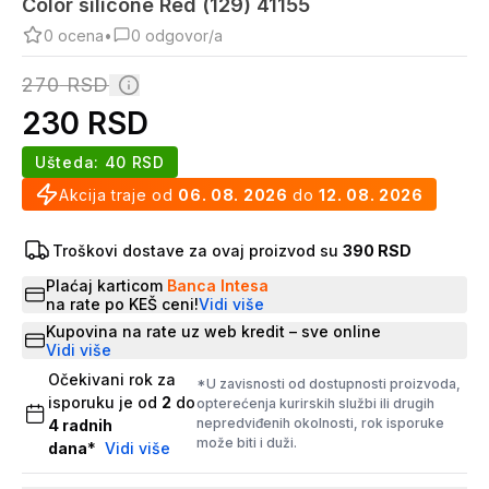
Color silicone Red (129) 41155
0
ocena
•
0
odgovor/a
270
RSD
230
RSD
Ušteda:
40
RSD
Akcija traje od
06. 08. 2026
do
12. 08. 2026
Troškovi dostave za ovaj proizvod su
390 RSD
Plaćaj karticom
Banca Intesa
na rate po KEŠ ceni!
Vidi više
Kupovina na rate uz web kredit – sve online
Vidi više
Očekivani rok za
*U zavisnosti od dostupnosti proizvoda,
isporuku je od
2
do
opterećenja kurirskih službi ili drugih
nepredviđenih okolnosti, rok isporuke
4
radnih
može biti i duži.
dana
*
Vidi više