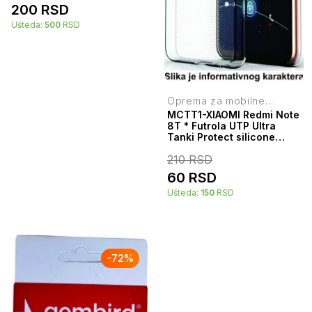
200
RSD
Ušteda:
500
RSD
Oprema za mobilne
telefone
MCTT1-XIAOMI Redmi Note
8T * Futrola UTP Ultra
Tanki Protect silicone
providna (79)
210
RSD
60
RSD
Ušteda:
150
RSD
-
72
%