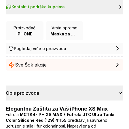
Kontakt i podrška kupcima
Proizvođač
Vrsta opreme
IPHONE
Maska za mobilni telefon
Pogledaj više o proizvodu
Sve Šok akcije
Opis proizvoda
Elegantna Zaštita za Vaš iPhone XS Max
Futrola
MCTK4-IPH XS MAX * Futrola UTC Ultra Tanki
Color Silicone Red (129) 41155
predstavlja savršeno
udruženje stila i funkcionalnosti. Napravljena od