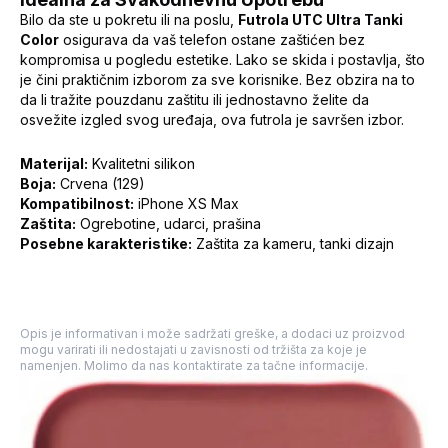
Bilo da ste u pokretu ili na poslu,
Futrola UTC Ultra Tanki
Color
osigurava da vaš telefon ostane zaštićen bez
kompromisa u pogledu estetike. Lako se skida i postavlja, što
je čini praktičnim izborom za sve korisnike. Bez obzira na to
da li tražite pouzdanu zaštitu ili jednostavno želite da
osvežite izgled svog uređaja, ova futrola je savršen izbor.
Materijal:
Kvalitetni silikon
Boja:
Crvena (129)
Kompatibilnost:
iPhone XS Max
Zaštita:
Ogrebotine, udarci, prašina
Posebne karakteristike:
Zaštita za kameru, tanki dizajn
Opis je informativan i može sadržati greške, a dodaci uz proizvod
mogu varirati ili nedostajati u zavisnosti od tržišta za koje je
namenjen. Molimo da nas kontaktirate za tačne informacije.