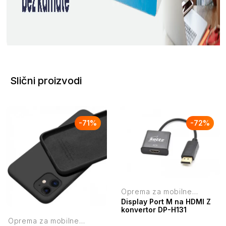
Slični proizvodi
-
71
%
-
72
%
Oprema za mobilne
telefone
Display Port M na HDMI Z
konvertor DP-H131
Oprema za mobilne