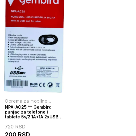
Oprema za mobilne
telefone
NPA-AC25 ** Gembird
punjac za telefone i
tablete 5v/2.1A+1A 2xUSB
+micro USB DATA kabl
720
RSD
1M(263) 38928
200
RSD