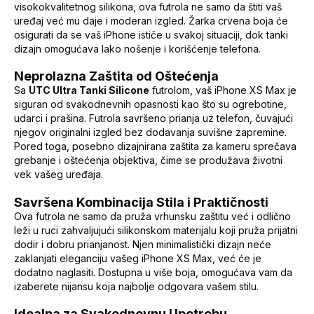
visokokvalitetnog silikona, ova futrola ne samo da štiti vaš
uređaj već mu daje i moderan izgled. Žarka crvena boja će
osigurati da se vaš iPhone ističe u svakoj situaciji, dok tanki
dizajn omogućava lako nošenje i korišćenje telefona.
Neprolazna Zaštita od Oštećenja
Sa
UTC Ultra Tanki Silicone
futrolom, vaš iPhone XS Max je
siguran od svakodnevnih opasnosti kao što su ogrebotine,
udarci i prašina. Futrola savršeno prianja uz telefon, čuvajući
njegov originalni izgled bez dodavanja suvišne zapremine.
Pored toga, posebno dizajnirana zaštita za kameru sprečava
grebanje i oštećenja objektiva, čime se produžava životni
vek vašeg uređaja.
Savršena Kombinacija Stila i Praktičnosti
Ova futrola ne samo da pruža vrhunsku zaštitu već i odlično
leži u ruci zahvaljujući silikonskom materijalu koji pruža prijatni
dodir i dobru prianjanost. Njen minimalistički dizajn neće
zaklanjati eleganciju vašeg iPhone XS Max, već će je
dodatno naglasiti. Dostupna u više boja, omogućava vam da
izaberete nijansu koja najbolje odgovara vašem stilu.
Idealna za Svakodnevnu Upotrebu