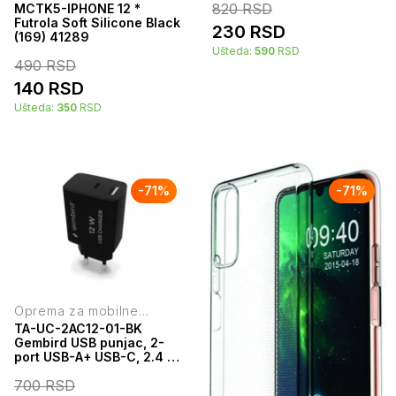
telefone
820
RSD
MCTK5-IPHONE 12 *
Futrola Soft Silicone Black
230
RSD
(169) 41289
Ušteda:
590
RSD
490
RSD
140
RSD
Ušteda:
350
RSD
-
71
%
-
71
%
Oprema za mobilne
telefone
TA-UC-2AC12-01-BK
Gembird USB punjac, 2-
port USB-A+ USB-C, 2.4 A,
Black
700
RSD