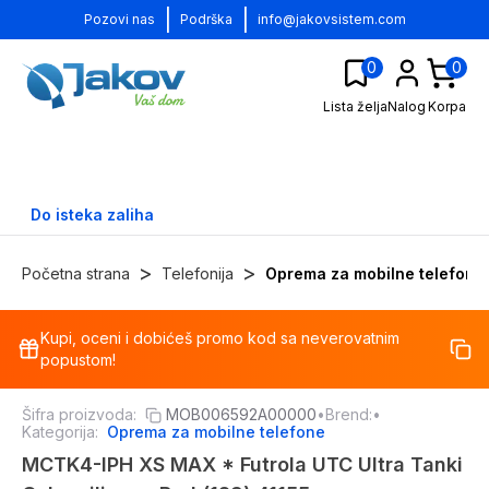
|
|
Pozovi nas
Podrška
info@jakovsistem.com
0
0
Lista želja
Nalog
Korpa
Do isteka zaliha
>
>
Početna strana
Telefonija
Oprema za mobilne telefone
Kupi, oceni i dobićeš promo kod sa neverovatnim
-
15
%
popustom!
Šifra proizvoda:
MOB006592A00000
•
Brend:
•
Kategorija:
Oprema za mobilne telefone
MCTK4-IPH XS MAX * Futrola UTC Ultra Tanki