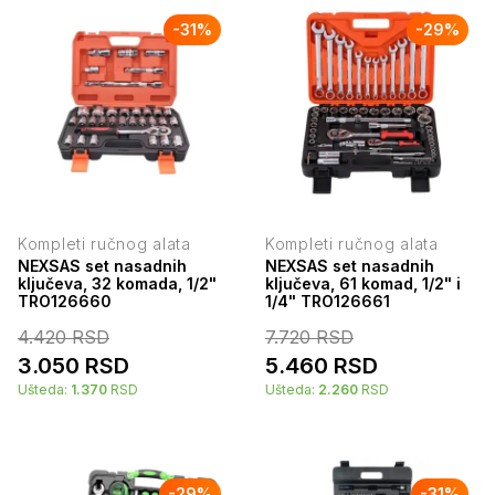
-
31
%
-
29
%
Kompleti ručnog alata
Kompleti ručnog alata
NEXSAS set nasadnih
NEXSAS set nasadnih
ključeva, 32 komada, 1/2"
ključeva, 61 komad, 1/2" i
TRO126660
1/4" TRO126661
4.420
RSD
7.720
RSD
3.050
RSD
5.460
RSD
Ušteda:
1.370
RSD
Ušteda:
2.260
RSD
-
29
%
-
31
%