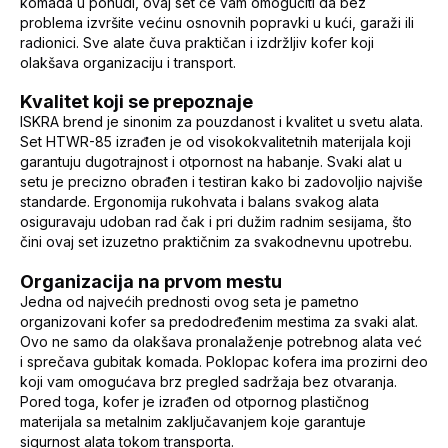
komada u ponudi, ovaj set će vam omogućiti da bez
problema izvršite većinu osnovnih popravki u kući, garaži ili
radionici. Sve alate čuva praktičan i izdržljiv kofer koji
olakšava organizaciju i transport.
Kvalitet koji se prepoznaje
ISKRA brend je sinonim za pouzdanost i kvalitet u svetu alata.
Set HTWR-85 izrađen je od visokokvalitetnih materijala koji
garantuju dugotrajnost i otpornost na habanje. Svaki alat u
setu je precizno obrađen i testiran kako bi zadovoljio najviše
standarde. Ergonomija rukohvata i balans svakog alata
osiguravaju udoban rad čak i pri dužim radnim sesijama, što
čini ovaj set izuzetno praktičnim za svakodnevnu upotrebu.
Organizacija na prvom mestu
Jedna od najvećih prednosti ovog seta je pametno
organizovani kofer sa predodređenim mestima za svaki alat.
Ovo ne samo da olakšava pronalaženje potrebnog alata već
i sprečava gubitak komada. Poklopac kofera ima prozirni deo
koji vam omogućava brz pregled sadržaja bez otvaranja.
Pored toga, kofer je izrađen od otpornog plastičnog
materijala sa metalnim zaključavanjem koje garantuje
sigurnost alata tokom transporta.