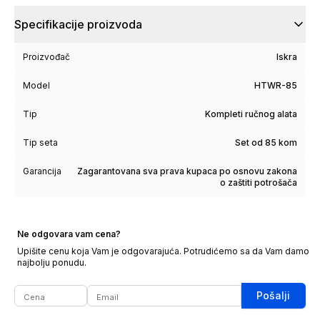
Specifikacije proizvoda
Proizvođač
Iskra
Model
HTWR-85
Tip
Kompleti ručnog alata
Tip seta
Set od 85 kom
Garancija
Zagarantovana sva prava kupaca po osnovu zakona
o zaštiti potrošača
Ne odgovara vam cena?
Upišite cenu koja Vam je odgovarajuća. Potrudićemo sa da Vam damo
najbolju ponudu.
Pošalji