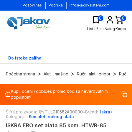
|
|
Pozovi nas
Podrška
info@jakovsistem.com
0
0
Lista želja
Nalog
Korpa
Do isteka zaliha
>
>
>
Početna strana
Alati i mašine
Ručni alat i pribor
Ručni 
Kupi, oceni i dobićeš promo kod sa neverovatnim
-
29
%
popustom!
Šifra proizvoda:
TUL010582A00000
•
Brend:
Iskra
•
Kategorija:
Kompleti ručnog alata
ISKRA ERO set alata 85 kom. HTWR-85