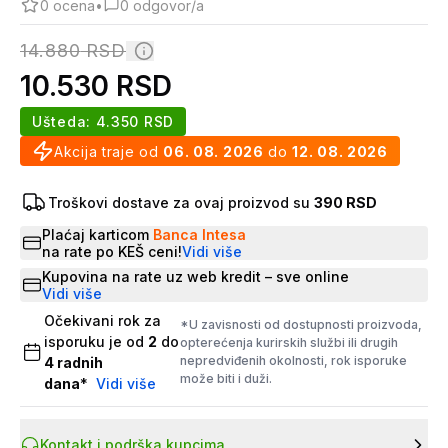
0
ocena
•
0
odgovor/a
14.880
RSD
10.530
RSD
Ušteda:
4.350
RSD
Akcija traje od
06. 08. 2026
do
12. 08. 2026
Troškovi dostave za ovaj proizvod su
390 RSD
Plaćaj karticom
Banca Intesa
na rate po KEŠ ceni!
Vidi više
Kupovina na rate uz web kredit – sve online
Vidi više
Očekivani rok za
*U zavisnosti od dostupnosti proizvoda,
isporuku je od
2
do
opterećenja kurirskih službi ili drugih
nepredviđenih okolnosti, rok isporuke
4
radnih
može biti i duži.
dana
*
Vidi više
Kontakt i podrška kupcima