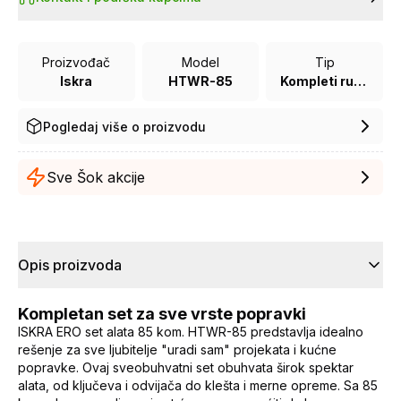
Proizvođač
Model
Tip
Iskra
HTWR-85
Kompleti ručnog alata
Pogledaj više o proizvodu
Sve Šok akcije
Opis proizvoda
Kompletan set za sve vrste popravki
ISKRA ERO set alata 85 kom. HTWR-85 predstavlja idealno
rešenje za sve ljubitelje "uradi sam" projekata i kućne
popravke. Ovaj sveobuhvatni set obuhvata širok spektar
alata, od ključeva i odvijača do klešta i merne opreme. Sa 85