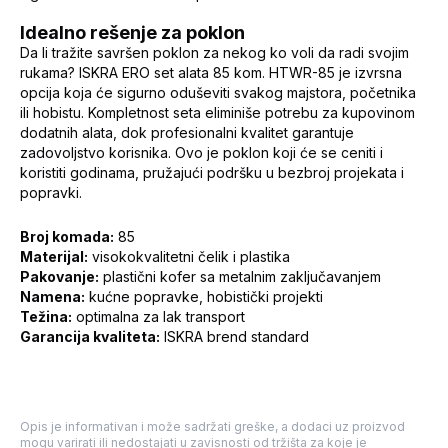
Idealno rešenje za poklon
Da li tražite savršen poklon za nekog ko voli da radi svojim
rukama? ISKRA ERO set alata 85 kom. HTWR-85 je izvrsna
opcija koja će sigurno oduševiti svakog majstora, početnika
ili hobistu. Kompletnost seta eliminiše potrebu za kupovinom
dodatnih alata, dok profesionalni kvalitet garantuje
zadovoljstvo korisnika. Ovo je poklon koji će se ceniti i
koristiti godinama, pružajući podršku u bezbroj projekata i
popravki.
Broj komada:
85
Materijal:
visokokvalitetni čelik i plastika
Pakovanje:
plastični kofer sa metalnim zaključavanjem
Namena:
kućne popravke, hobistički projekti
Težina:
optimalna za lak transport
Garancija kvaliteta:
ISKRA brend standard
Opis je informativan i može sadržati greške, a dodaci uz proizvod
mogu varirati ili nedostajati u zavisnosti od tržišta za koje je