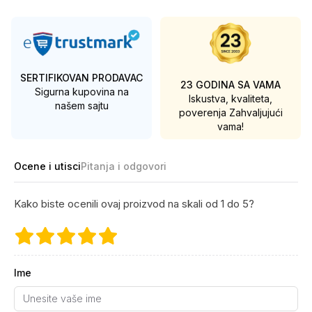
SERTIFIKOVAN PRODAVAC
23 GODINA SA VAMA
Sigurna kupovina na
Iskustva, kvaliteta,
našem sajtu
poverenja
Zahvaljujući
vama!
Ocene i utisci
Pitanja i odgovori
Kako biste ocenili ovaj proizvod na skali od 1 do 5?
Ime