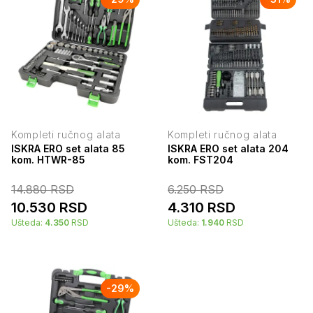
Kompleti ručnog alata
Kompleti ručnog alata
ISKRA ERO set alata 85
ISKRA ERO set alata 204
kom. HTWR-85
kom. FST204
14.880
RSD
6.250
RSD
10.530
RSD
4.310
RSD
Ušteda:
4.350
RSD
Ušteda:
1.940
RSD
-
29
%