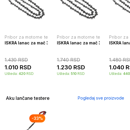
Pribor za motorne testere
Pribor za motorne testere
Pribor za
ISKRA lanac za mač 35 cm D-050-53DL
ISKRA lanac za mač 38 cm FC-B-0
ISKRA la
1.430
RSD
1.740
RSD
1.480
RS
1.010
RSD
1.230
RSD
1.040
R
Ušteda:
420
RSD
Ušteda:
510
RSD
Ušteda:
440
Aku lančane testere
Pogledaj sve proizvode
-
33
%