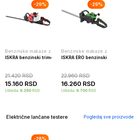
-
29
%
-
29
%
Benzinske makaze za živu ogradu
Benzinske makaze za živu ogradu
ISKRA benzinski trimer za živicu 25.4cm3 0.75kW HT260B
ISKRA ERO benzinski trimer za živ
21.420
RSD
22.960
RSD
15.160
RSD
16.260
RSD
Ušteda:
6.260
RSD
Ušteda:
6.700
RSD
Električne lančane testere
Pogledaj sve proizvode
-
28
%