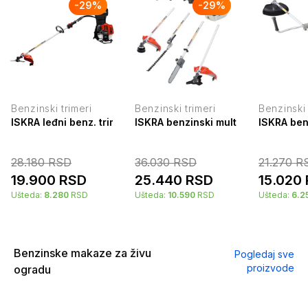
-
29
%
-
29
%
Benzinski trimeri
Benzinski trimeri
Benzinski 
ISKRA leđni benz. trimer za travu 51.7cm3 1.4kW BG-TU520
ISKRA benzinski multifunkcionalni
ISKRA ben
28.180
RSD
36.030
RSD
21.270
R
19.900
RSD
25.440
RSD
15.020
Ušteda:
8.280
RSD
Ušteda:
10.590
RSD
Ušteda:
6.2
Benzinske makaze za živu
Pogledaj sve
proizvode
ogradu