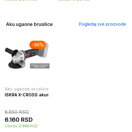
Aku ugaone brusilice
Pogledaj sve proizvode
-
30
%
Aku ugaone brusilice
ISKRA X-CROSS akumulatorska ugaona brusilica 20V IX-AG0
8.850
RSD
6.160
RSD
Ušteda:
2.690
RSD