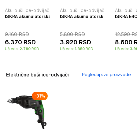
Aku bušilice-odvijači
Aku bušilice-odvijači
Aku bušili
ISKRA akumulatorska bušilica 18V ML-CD92-180
ISKRA akumulatorski odvijač sa n
ISKRA ERO
9.160
RSD
5.800
RSD
12.590
R
6.370
RSD
3.920
RSD
8.600
Ušteda:
2.790
RSD
Ušteda:
1.880
RSD
Ušteda:
3.9
Električne bušilice-odvijači
Pogledaj sve proizvode
-
31
%