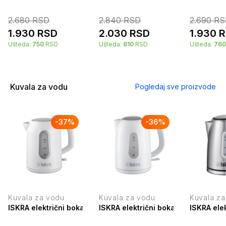
2.680
RSD
2.840
RSD
2.690
RS
1.930
RSD
2.030
RSD
1.930
R
Ušteda:
750
RSD
Ušteda:
810
RSD
Ušteda:
760
Kuvala za vodu
Pogledaj sve proizvode
-
37
%
-
36
%
Kuvala za vodu
Kuvala za vodu
Kuvala za
ISKRA električni bokal za vodu 1.7 l T-809i
ISKRA električni bokal za vodu 1.7 
ISKRA elek