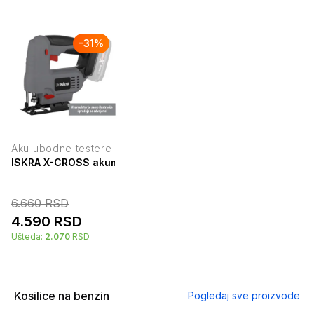
-
31
%
Aku ubodne testere
ISKRA X-CROSS akumulatorska ubodna testera 20V IX-JS07
6.660
RSD
4.590
RSD
Ušteda:
2.070
RSD
Kosilice na benzin
Pogledaj sve proizvode