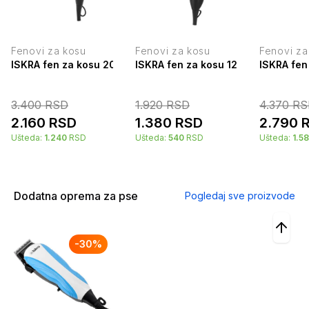
Fenovi za kosu
Fenovi za kosu
Fenovi za
ISKRA fen za kosu 2000W RH-1803AM-1/BK
ISKRA fen za kosu 1200W RH-1818-
ISKRA fe
3.400
RSD
1.920
RSD
4.370
RS
2.160
RSD
1.380
RSD
2.790
Ušteda:
1.240
RSD
Ušteda:
540
RSD
Ušteda:
1.5
Dodatna oprema za pse
Pogledaj sve proizvode
-
30
%