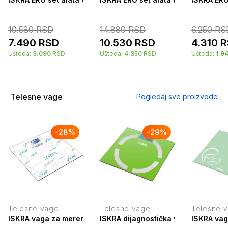
10.580
RSD
14.880
RSD
6.250
RS
7.490
RSD
10.530
RSD
4.310
R
Ušteda:
3.090
RSD
Ušteda:
4.350
RSD
Ušteda:
1.9
Telesne vage
Pogledaj sve proizvode
-
28
%
-
29
%
Telesne vage
Telesne vage
Telesne 
ISKRA vaga za merenje telesne težine GBS1500-ZN
ISKRA dijagnostička vaga za meren
ISKRA vag