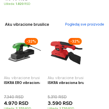
Ušteda:
1.820
RSD
Aku vibracione brusilice
Pogledaj sve proizvode
-
32
%
-
32
%
Aku vibracione brusilice
Aku vibracione brusilice
ISKRA ERO vibraciona brusilica 300W IE-AJ12-300
ISKRA vibraciona brusilica 180W 
7.340
RSD
5.310
RSD
4.970
RSD
3.590
RSD
Ušteda:
2.370
RSD
Ušteda:
1.720
RSD