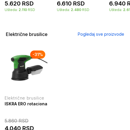
5.620
RSD
6.610
RSD
6.940
Ušteda:
2.110
RSD
Ušteda:
2.480
RSD
Ušteda:
2.6
Električne brusilice
Pogledaj sve proizvode
-
31
%
Električne brusilice
ISKRA ERO rotaciona ekscentrična brusilica 240W IE-AJ8-2
5.860
RSD
4.040
RSD