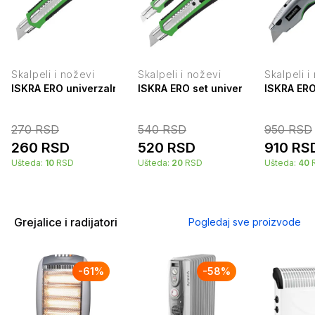
Skalpeli i noževi
Skalpeli i noževi
Skalpeli i
ISKRA ERO univerzalni skalpel 38G-L1
ISKRA ERO set univerzalnih skalpe
ISKRA ERO
270
RSD
540
RSD
950
RSD
260
RSD
520
RSD
910
RS
Ušteda:
10
RSD
Ušteda:
20
RSD
Ušteda:
40
Grejalice i radijatori
Pogledaj sve proizvode
-
61
%
-
58
%