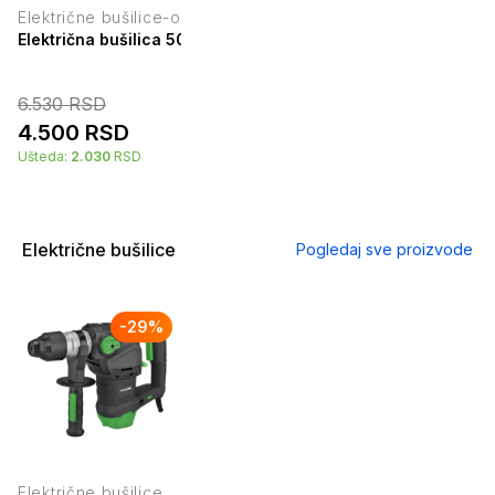
Električne bušilice-odvijači
Električna bušilica 500w ie-ed500 - iskra ero 60364
6.530
RSD
4.500
RSD
Ušteda:
2.030
RSD
Električne bušilice
Pogledaj sve proizvode
-
29
%
Električne bušilice