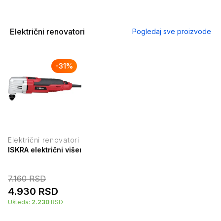
Električni renovatori
Pogledaj sve proizvode
-
31
%
Električni renovatori
ISKRA električni višenamenski alat 300W GX-TH-MT03
7.160
RSD
4.930
RSD
Ušteda:
2.230
RSD