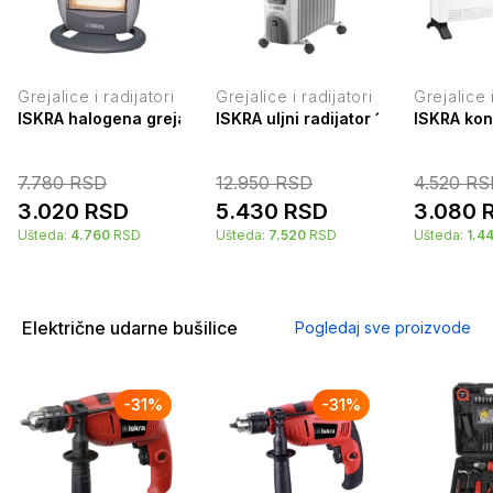
Grejalice i radijatori
Grejalice i radijatori
Grejalice i
ISKRA halogena grejalica 1600W HH09
ISKRA uljni radijator 11 rebara sa 
ISKRA kon
7.780
RSD
12.950
RSD
4.520
RS
3.020
RSD
5.430
RSD
3.080
Ušteda:
4.760
RSD
Ušteda:
7.520
RSD
Ušteda:
1.4
Električne udarne bušilice
Pogledaj sve proizvode
-
31
%
-
31
%