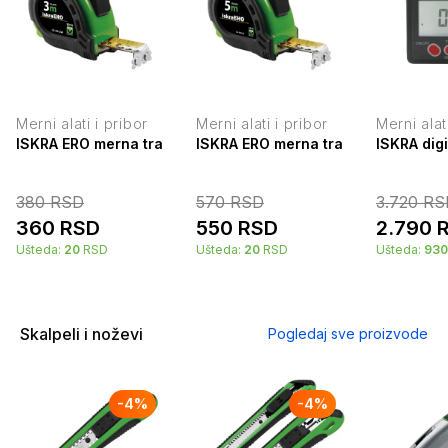
Merni alati i pribor
Merni alati i pribor
Merni alat
ISKRA ERO merna traka - ručni metar 3m LD-3N12W
ISKRA ERO merna traka - ručni met
ISKRA dig
380
RSD
570
RSD
3.720
RS
360
RSD
550
RSD
2.790
Ušteda:
20
RSD
Ušteda:
20
RSD
Ušteda:
930
Skalpeli i noževi
Pogledaj sve proizvode
-
4
%
-
4
%