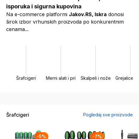
isporuka i sigurna kupovina
Na e-commerce platformi
Jakov.RS, Iskra
donosi
širok izbor vrhunskih proizvoda po konkurentnim
cenama...
Šrafcigeri
Merni alati i pribor
Skalpeli i noževi
Grejalice i r
Šrafcigeri
Pogledaj sve proizvode
-
5
%
-
7
%