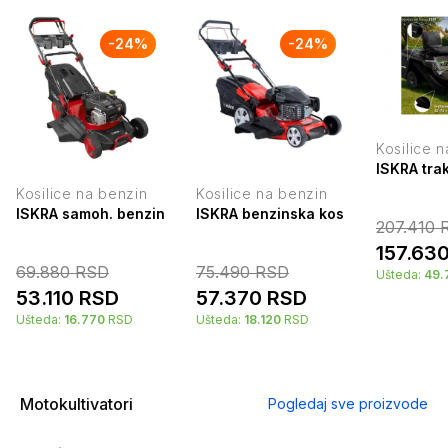
-
24
%
-
24
%
Kosilice 
ISKRA tra
Kosilice na benzin
Kosilice na benzin
ISKRA samoh. benzinska kosilica za travu 140cm3 HG48SM
ISKRA benzinska kosilica sa YA
207.410
R
157.63
69.880
RSD
75.490
RSD
Ušteda:
49.
53.110
RSD
57.370
RSD
Ušteda:
16.770
RSD
Ušteda:
18.120
RSD
Motokultivatori
Pogledaj sve proizvode