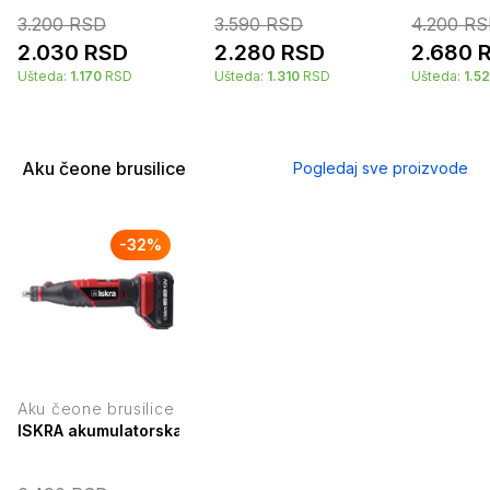
3.200
RSD
3.590
RSD
4.200
RS
2.030
RSD
2.280
RSD
2.680
Ušteda:
1.170
RSD
Ušteda:
1.310
RSD
Ušteda:
1.5
Aku čeone brusilice
Pogledaj sve proizvode
-
32
%
Aku čeone brusilice
ISKRA akumulatorska mini brusilica 12V ML-MD03-120