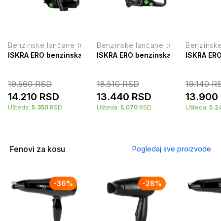
Benzinske lančane testere
Benzinske lančane testere
Benzinske
ISKRA ERO benzinska motorna testera 25.4cm3 0.9kW IE-G
ISKRA ERO benzinska motorna test
ISKRA ERO
19.560
RSD
18.510
RSD
19.140
R
14.210
RSD
13.440
RSD
13.900
Ušteda:
5.350
RSD
Ušteda:
5.070
RSD
Ušteda:
5.2
Fenovi za kosu
Pogledaj sve proizvode
-
36
%
-
28
%