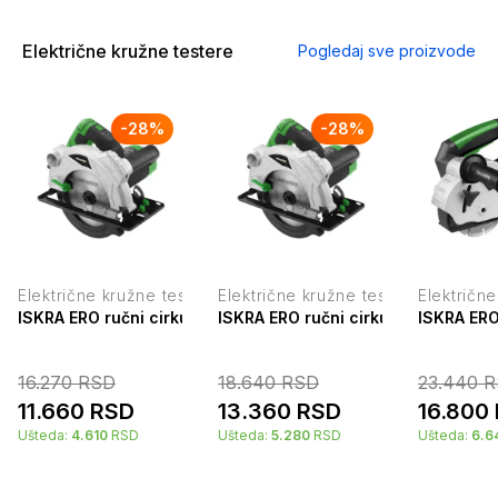
Električne kružne testere
Pogledaj sve proizvode
-
28
%
-
28
%
Električne kružne testere
Električne kružne testere
Električn
ISKRA ERO ručni cirkular 1500W IE-CS1500
ISKRA ERO ručni cirkular 1800W I
ISKRA ERO
16.270
RSD
18.640
RSD
23.440
R
11.660
RSD
13.360
RSD
16.800
Ušteda:
4.610
RSD
Ušteda:
5.280
RSD
Ušteda:
6.6