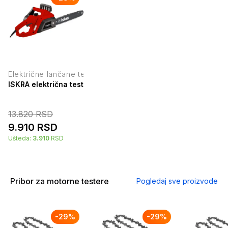
Električne lančane testere
ISKRA električna testera 406 mm SF7J112-4
13.820
RSD
9.910
RSD
Ušteda:
3.910
RSD
Pribor za motorne testere
Pogledaj sve proizvode
-
29
%
-
29
%