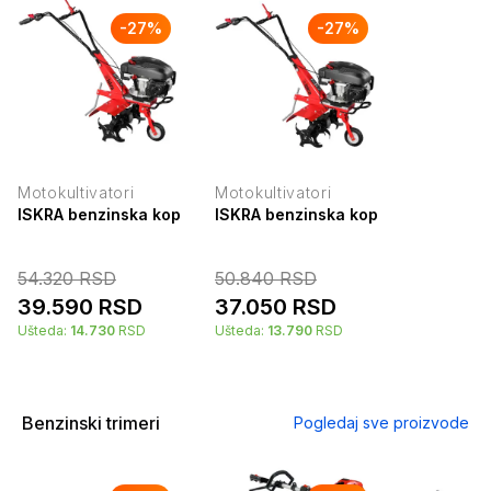
-
27
%
-
27
%
Motokultivatori
Motokultivatori
ISKRA benzinska kopačica 173cm3
ISKRA benzinska kopačica 139cm
54.320
RSD
50.840
RSD
39.590
RSD
37.050
RSD
Ušteda:
14.730
RSD
Ušteda:
13.790
RSD
Benzinski trimeri
Pogledaj sve proizvode