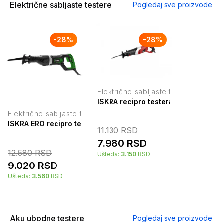
Električne sabljaste testere
Pogledaj sve proizvode
-
28
%
-
28
%
Električne sabljaste testere
ISKRA recipro testera 650W RS650
Električne sabljaste testere
ISKRA ERO recipro testera 710W IE-RS710
11.130
RSD
7.980
RSD
12.580
RSD
Ušteda:
3.150
RSD
9.020
RSD
Ušteda:
3.560
RSD
Aku ubodne testere
Pogledaj sve proizvode