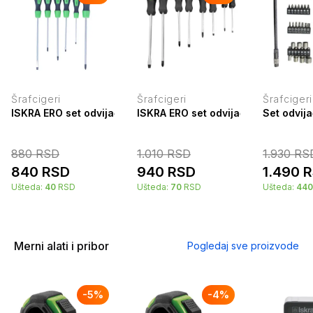
Šrafcigeri
Šrafcigeri
Šrafcigeri
ISKRA ERO set odvijača 6 kom. HTS-6
ISKRA ERO set odvijača 8 kom. HTS
Set odvij
880
RSD
1.010
RSD
1.930
RS
840
RSD
940
RSD
1.490
R
Ušteda:
40
RSD
Ušteda:
70
RSD
Ušteda:
440
Merni alati i pribor
Pogledaj sve proizvode
-
5
%
-
4
%