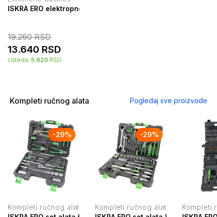
ISKRA ERO elektropneumatska bušilica 1500W IE-RH32K-150
19.260
RSD
13.640
RSD
Ušteda:
5.620
RSD
Kompleti ručnog alata
Pogledaj sve proizvode
-
29
%
-
29
%
Kompleti ručnog alata
Kompleti ručnog alata
Kompleti 
ISKRA ERO set alata 65 kom. HTWR-65
ISKRA ERO set alata 85 kom. HTWR
ISKRA ERO