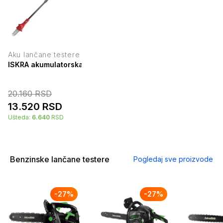
Aku lančane testere
ISKRA akumulatorska teleskopska testera M0L-3ET-150
20.160
RSD
13.520
RSD
Ušteda:
6.640
RSD
Benzinske lančane testere
Pogledaj sve proizvode
-
27
%
-
27
%