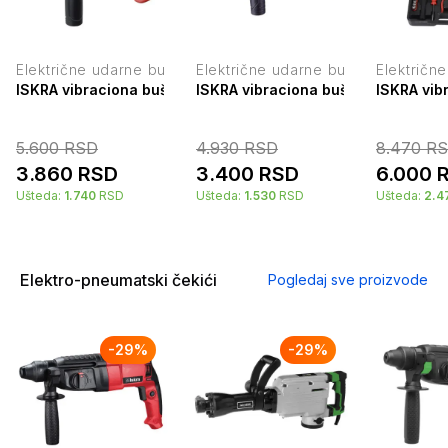
Električne udarne bušilice
Električne udarne bušilice
Električne
ISKRA vibraciona bušilica 600 W Z1J-HF-13E-2
ISKRA vibraciona bušilica 600W Z
ISKRA vib
5.600
RSD
4.930
RSD
8.470
RS
3.860
RSD
3.400
RSD
6.000
Ušteda:
1.740
RSD
Ušteda:
1.530
RSD
Ušteda:
2.4
Elektro-pneumatski čekići
Pogledaj sve proizvode
-
29
%
-
29
%