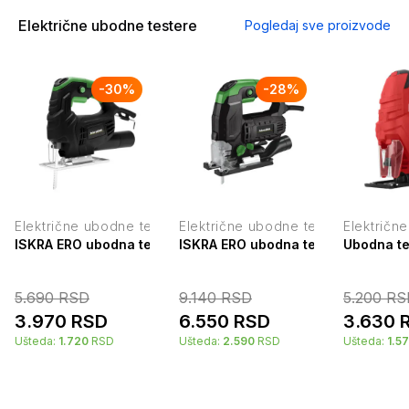
Električne ubodne testere
Pogledaj sve proizvode
-
30
%
-
28
%
Električne ubodne testere
Električne ubodne testere
Električn
ISKRA ERO ubodna testera 400W IE-JS400
ISKRA ERO ubodna testera 710W IE
Ubodna te
5.690
RSD
9.140
RSD
5.200
RS
3.970
RSD
6.550
RSD
3.630
Ušteda:
1.720
RSD
Ušteda:
2.590
RSD
Ušteda:
1.5