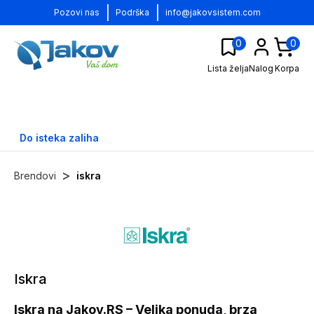
|
|
Pozovi nas
Podrška
info@jakovsistem.com
0
0
Lista želja
Nalog
Korpa
Do isteka zaliha
>
Brendovi
iskra
Iskra
Iskra na Jakov.RS – Velika ponuda, brza