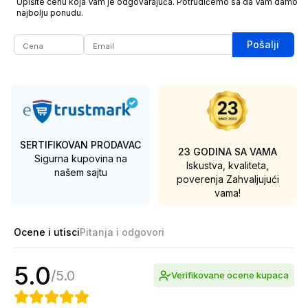
Upišite cenu koja Vam je odgovarajuća. Potrudićemo sa da Vam damo
najbolju ponudu.
Pošalji
SERTIFIKOVAN PRODAVAC
23 GODINA SA VAMA
Sigurna kupovina na
Iskustva, kvaliteta,
našem sajtu
poverenja
Zahvaljujući
vama!
Ocene i utisci
Pitanja i odgovori
5.0
/
5.0
Verifikovane ocene kupaca