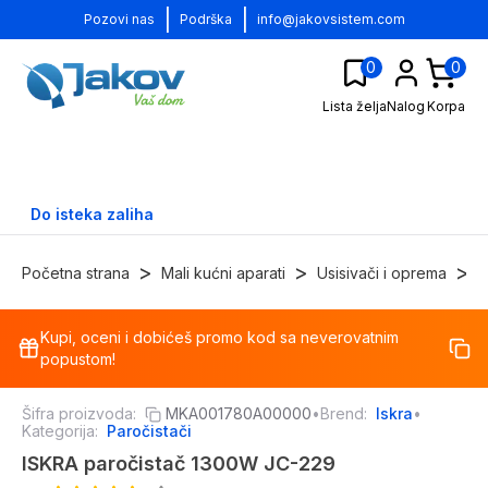
|
|
Pozovi nas
Podrška
info@jakovsistem.com
0
0
Lista želja
Nalog
Korpa
Do isteka zaliha
>
>
>
Početna strana
Mali kućni aparati
Usisivači i oprema
P
Kupi, oceni i dobićeš promo kod sa neverovatnim
-
34
%
popustom!
Šifra proizvoda:
MKA001780A00000
•
Brend:
Iskra
•
Kategorija:
Paročistači
ISKRA paročistač 1300W JC-229