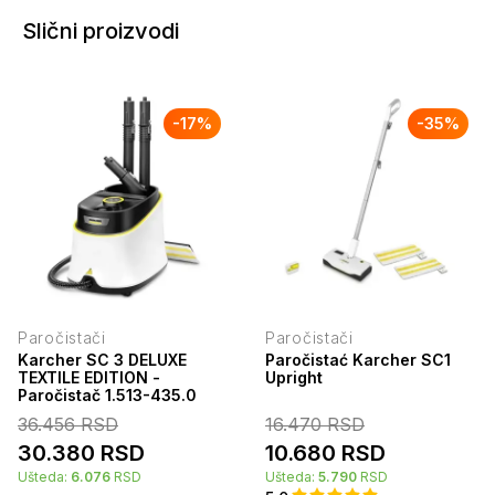
Slični proizvodi
-
17
%
-
35
%
Paročistači
Paročistači
Karcher SC 3 DELUXE
Paročistać Karcher SC1
TEXTILE EDITION -
Upright
Paročistač 1.513-435.0
36.456
RSD
16.470
RSD
30.380
RSD
10.680
RSD
Ušteda:
6.076
RSD
Ušteda:
5.790
RSD