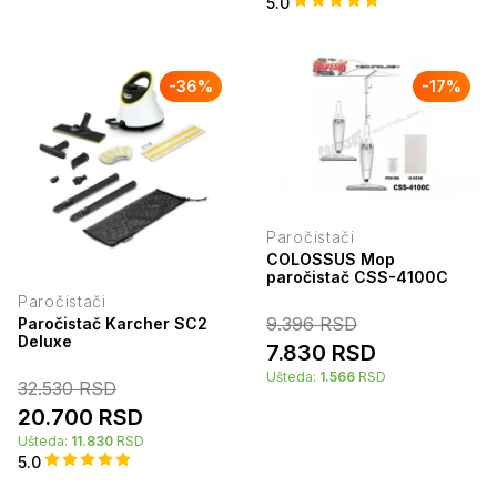
5.0
-
36
%
-
17
%
Paročistači
COLOSSUS Mop
paročistač CSS-4100C
Paročistači
9.396
RSD
Paročistač Karcher SC2
Deluxe
7.830
RSD
Ušteda:
1.566
RSD
32.530
RSD
20.700
RSD
Ušteda:
11.830
RSD
5.0