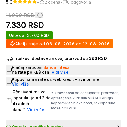
5.0
•
2
ocena
•
0
odgovor/a
11.090
RSD
7.330
RSD
Ušteda:
3.760
RSD
Akcija traje od
06. 08. 2026
do
12. 08. 2026
Troškovi dostave za ovaj proizvod su
390 RSD
Plaćaj karticom
Banca Intesa
na rate po KEŠ ceni!
Vidi više
Kupovina na rate uz web kredit – sve online
Vidi više
Očekivani rok za
*U zavisnosti od dostupnosti proizvoda,
isporuku je od
2
do
opterećenja kurirskih službi ili drugih
nepredviđenih okolnosti, rok isporuke
4
radnih
može biti i duži.
dana
*
Vidi više
Kontakt i podrška kupcima