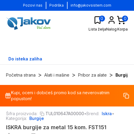
|
|
Pozovi nas
Podrška
info@jakovsistem.com
0
0
Lista želja
Nalog
Korpa
Do isteka zaliha
>
>
>
Početna strana
Alati i mašine
Pribor za alate
Burgije
Kupi, oceni i dobićeš promo kod sa neverovatnim
-
12
%
popustom!
Šifra proizvoda:
TUL010647A00000
•
Brend:
Iskra
•
Kategorija:
Burgije
ISKRA burgije za metal 15 kom. FST151