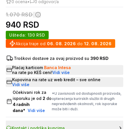
0
ocena
•
0
odgovor/a
1.070
RSD
940
RSD
Ušteda:
130
RSD
Akcija traje od
06. 08. 2026
do
12. 08. 2026
Troškovi dostave za ovaj proizvod su
390 RSD
Plaćaj karticom
Banca Intesa
na rate po KEŠ ceni!
Vidi više
Kupovina na rate uz web kredit – sve online
Vidi više
Očekivani rok za
*U zavisnosti od dostupnosti proizvoda,
isporuku je od
2
do
opterećenja kurirskih službi ili drugih
nepredviđenih okolnosti, rok isporuke
4
radnih
može biti i duži.
dana
*
Vidi više
Kontakt i podrška kupcima