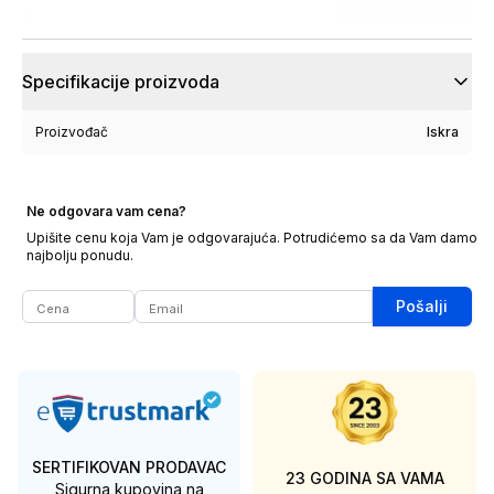
Specifikacije proizvoda
Proizvođač
Iskra
Ne odgovara vam cena?
Upišite cenu koja Vam je odgovarajuća. Potrudićemo sa da Vam damo
najbolju ponudu.
Pošalji
SERTIFIKOVAN PRODAVAC
23 GODINA SA VAMA
Sigurna kupovina na