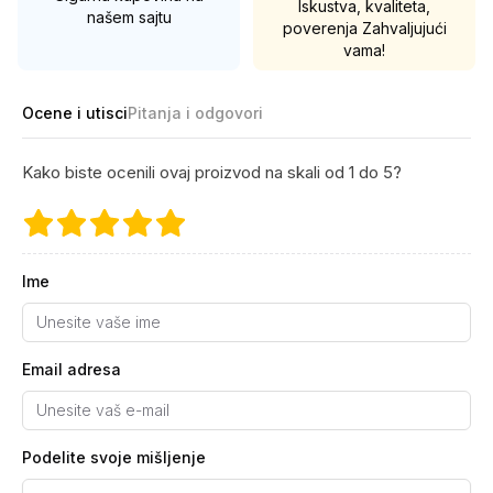
Iskustva, kvaliteta,
našem sajtu
poverenja
Zahvaljujući
vama!
Ocene i utisci
Pitanja i odgovori
Kako biste ocenili ovaj proizvod na skali od 1 do 5?
Ime
Email adresa
Podelite svoje mišljenje