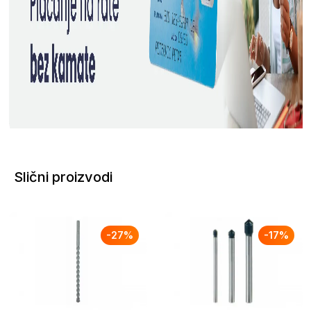
Slični proizvodi
-
27
%
-
17
%