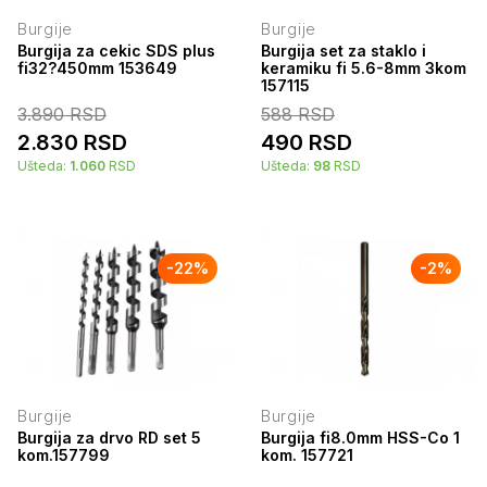
Burgije
Burgije
Burgija za cekic SDS plus
Burgija set za staklo i
fi32?450mm 153649
keramiku fi 5.6-8mm 3kom
157115
3.890
RSD
588
RSD
2.830
RSD
490
RSD
Ušteda:
1.060
RSD
Ušteda:
98
RSD
-
22
%
-
2
%
Burgije
Burgije
Burgija za drvo RD set 5
Burgija fi8.0mm HSS-Co 1
kom.157799
kom. 157721