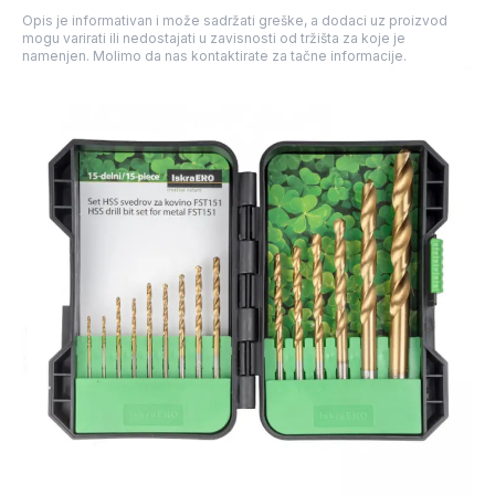
Opis je informativan i može sadržati greške, a dodaci uz proizvod
mogu varirati ili nedostajati u zavisnosti od tržišta za koje je
namenjen. Molimo da nas kontaktirate za tačne informacije.