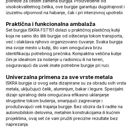
potrebe za čestim zamena burgija. Proizvedene od
visokokvalitetnog čelika, ove burgije garantuju dugotrajnost i
izuzetnu otpornost na habanje, čak i pri intenzivnoj upotrebi.
Praktična i funkcionalna ambalaža
Set burgija ISKRA FST151 dolazi u praktičnoj plastičnoj kutiji
koja ne samo što štiti burgije od oštećenja tokom transporta,
već i olakšava njihovo organizovano čuvanje. Svaka burgija
ima svoje mesto u kutiji, što vam omogućava brzu
identifikaciju potrebnog prečnika. Kompaktna veličina kutije
čini je idealnom za nošenje u radionicu ili na teren,
osiguravajući da uvek imate potrebne burgije pri ruci.
Univerzalna primena za sve vrste metala
ISKRA burgije iz ovog seta dizajnirane su za obradu svih vrsta
metala, uključujući čelik, aluminijum, bakar i legure. Specijalni
dizajn spiralnog dela omogućava efikasno uklanjanje
strugotine tokom bušenja, smanjujući zagrevanje i
produžavajući vek trajanja burgije. Bez obzira da li radite na
automobilskim delovima, metalnim konstrukcijama ili kućnim
projektima, ovaj set će vam pružiti precizne rezultate bez
naprezanja.