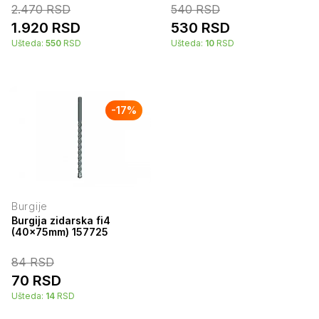
2.470
RSD
540
RSD
1.920
RSD
530
RSD
Ušteda:
550
RSD
Ušteda:
10
RSD
-
17
%
Burgije
Burgija zidarska fi4
(40x75mm) 157725
84
RSD
70
RSD
Ušteda:
14
RSD