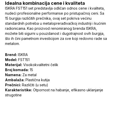
Idealna kombinacija cene i kvaliteta
ISKRA FST151 set predstavlja odličan odnos cene i kvaliteta,
nudeći profesionalne performanse po pristupačnoj ceni. Sa
15 burgija različitih prečnika, ovaj set pokriva većinu
standardnih potreba u metaloprerađivačkoj industriji i kućnim
radionicama. Kao proizvod renomiranog brenda ISKRA,
možete biti sigurni u pouzdanost i dugotrajnost ovih burgija,
što ih čini pametnom investicijom za sve koji redovno rade sa
metalom.
Brend:
ISKRA
Model:
FST151
Materijal:
Visokokvalitetni čelik
Broj komada:
15
Namena:
Za metal
Ambalaža:
Plastična kutija
Prečnici:
Različiti (u setu)
Karakteristike:
Otpornost na habanje, efikasno uklanjanje
strugotine