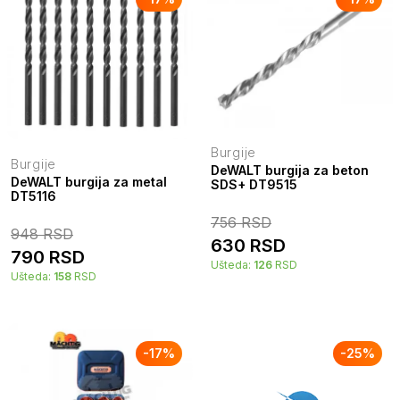
Burgije
Burgije
DeWALT burgija za beton
DeWALT burgija za metal
SDS+ DT9515
DT5116
756
RSD
948
RSD
630
RSD
790
RSD
Ušteda:
126
RSD
Ušteda:
158
RSD
-
17
%
-
25
%