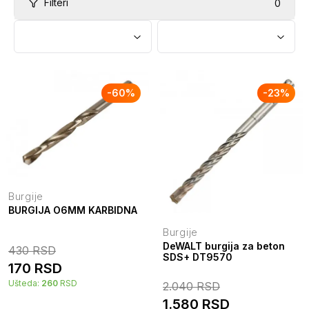
Filteri
0
-
60
%
-
23
%
Burgije
BURGIJA O6MM KARBIDNA
Burgije
DeWALT burgija za beton
430
RSD
SDS+ DT9570
170
RSD
Ušteda:
260
RSD
2.040
RSD
1.580
RSD