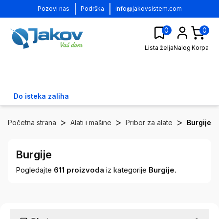
|
|
Pozovi nas
Podrška
info@jakovsistem.com
0
0
Lista želja
Nalog
Korpa
Do isteka zaliha
>
>
>
Početna strana
Alati i mašine
Pribor za alate
Burgije
Burgije
Pogledajte
611
proizvoda
iz kategorije
Burgije
.