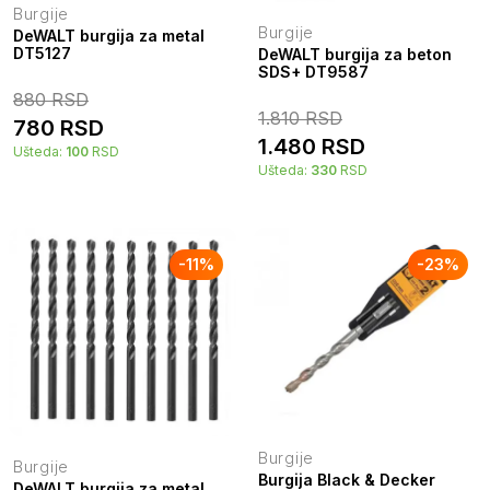
Burgije
Burgije
DeWALT burgija za metal
DT5127
DeWALT burgija za beton
SDS+ DT9587
880
RSD
1.810
RSD
780
RSD
1.480
RSD
Ušteda:
100
RSD
Ušteda:
330
RSD
-
11
%
-
23
%
Burgije
Burgije
Burgija Black & Decker
DeWALT burgija za metal