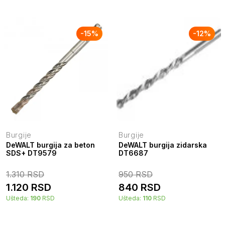
-
15
%
-
12
%
Burgije
Burgije
DeWALT burgija za beton
DeWALT burgija zidarska
SDS+ DT9579
DT6687
1.310
RSD
950
RSD
1.120
RSD
840
RSD
Ušteda:
190
RSD
Ušteda:
110
RSD