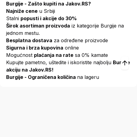
Burgije - Zašto kupiti na Jakov.RS?
Najniže cene
u Srbiji
Stalni
popusti i akcije do 30%
Širok asortiman proizvoda
iz kategorije Burgije na
jednom mestu.
Besplatna dostava
za određene proizvode
Sigurna i brza kupovina
online
Mogućnost
plaćanja na rate
sa 0% kamate
Kupujte pametno, uštedite i iskoristite najbolju
Burgije
akciju na Jakov.RS!
Burgije - Ograničena količina
na lageru