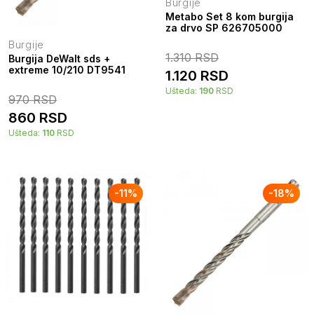
Burgije
Metabo Set 8 kom burgija
za drvo SP 626705000
Burgije
1.310
RSD
Burgija DeWalt sds +
extreme 10/210 DT9541
1.120
RSD
Ušteda:
190
RSD
970
RSD
860
RSD
Ušteda:
110
RSD
-
11
%
-
18
%