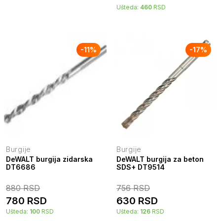
Ušteda:
460
RSD
-
11
%
-
17
%
Burgije
Burgije
DeWALT burgija zidarska
DeWALT burgija za beton
DT6686
SDS+ DT9514
880
RSD
756
RSD
780
RSD
630
RSD
Ušteda:
100
RSD
Ušteda:
126
RSD