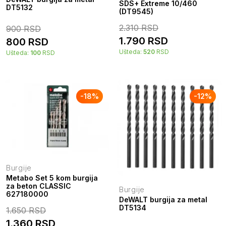
SDS+ Extreme 10/460
DT5132
(DT9545)
2.310
RSD
900
RSD
1.790
RSD
800
RSD
Ušteda:
520
RSD
Ušteda:
100
RSD
-
18
%
-
12
%
Burgije
Metabo Set 5 kom burgija
za beton CLASSIC
Burgije
627180000
DeWALT burgija za metal
DT5134
1.650
RSD
1.360
RSD