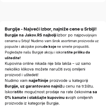
Burgije - Najveći izbor, najniže cene u Srbiji!
Burgije na Jakov.RS najbolji i
zbor po najpo
voljnijim
cenama u Srbiji! Nudimo vam širok asortiman proizvoda uz
popuste i akcijske ponu
de koje
ne smete propustiti.
e
Pogledajte našu Burgij
akciju i iskori
stite priliku da
uštedite!
Kupovina online nikada nije bila lakša – uz samo
nekoliko klikova možete naručiti svoj omiljeni
proizvod i uštedeti!
Nudimo vam
najjeftinije
proizvode u kategoriji
Burgije, uz garantovano najniž
u cenu na tržištu.
Iskori
stit
e mogućnost prodaje na rate čekovim
a sa
0% kamate i olakšajte kupovinu s
vojih omiljenih
proizvoda iz kategorije Burgije.