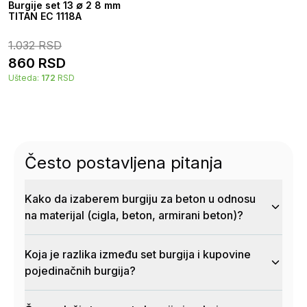
Burgije set 13 ∅ 2 8 mm
TITAN EC 1118A
1.032
RSD
860
RSD
Ušteda:
172
RSD
Često postavljena pitanja
Kako da izaberem burgiju za beton u odnosu
na materijal (cigla, beton, armirani beton)?
Koja je razlika između set burgija i kupovine
pojedinačnih burgija?