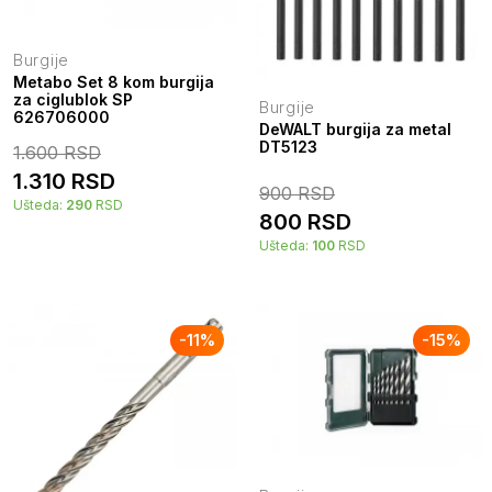
Burgije
Metabo Set 8 kom burgija
za ciglublok SP
Burgije
626706000
DeWALT burgija za metal
DT5123
1.600
RSD
1.310
RSD
900
RSD
Ušteda:
290
RSD
800
RSD
Ušteda:
100
RSD
-
11
%
-
15
%