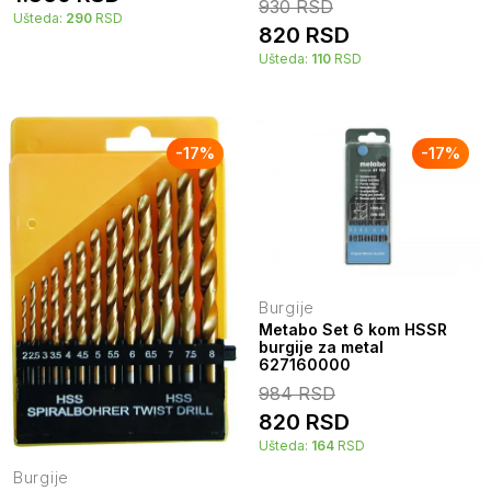
930
RSD
Ušteda:
290
RSD
820
RSD
Ušteda:
110
RSD
-
17
%
-
17
%
Burgije
Metabo Set 6 kom HSSR
burgije za metal
627160000
984
RSD
820
RSD
Ušteda:
164
RSD
Burgije