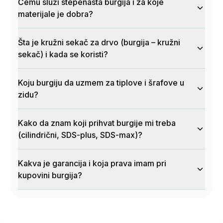
Čemu služi stepenasta burgija i za koje
materijale je dobra?
Šta je kružni sekač za drvo (burgija – kružni
sekač) i kada se koristi?
Koju burgiju da uzmem za tiplove i šrafove u
zidu?
Kako da znam koji prihvat burgije mi treba
(cilindrični, SDS-plus, SDS-max)?
Kakva je garancija i koja prava imam pri
kupovini burgija?