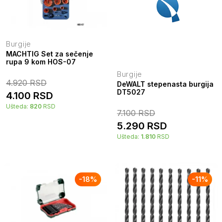
Burgije
MACHTIG Set za sečenje
rupa 9 kom HOS-07
Burgije
4.920
RSD
DeWALT stepenasta burgija
DT5027
4.100
RSD
Ušteda:
820
RSD
7.100
RSD
5.290
RSD
Ušteda:
1.810
RSD
-
18
%
-
11
%