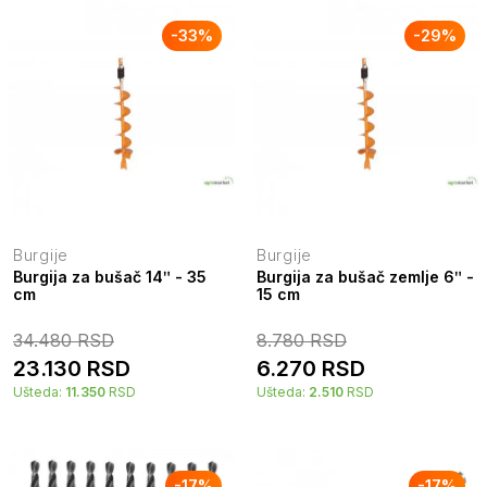
-
33
%
-
29
%
Burgije
Burgije
Burgija za bušač 14ʺ - 35
Burgija za bušač zemlje 6ʺ -
cm
15 cm
34.480
RSD
8.780
RSD
23.130
RSD
6.270
RSD
Ušteda:
11.350
RSD
Ušteda:
2.510
RSD
-
17
%
-
17
%