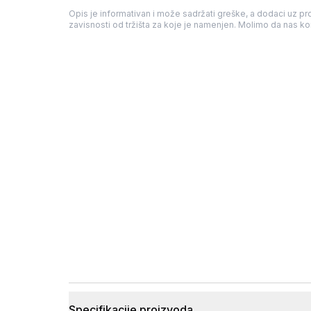
Opis je informativan i može sadržati greške, a dodaci uz pro
zavisnosti od tržišta za koje je namenjen. Molimo da nas kon
Specifikacije proizvoda