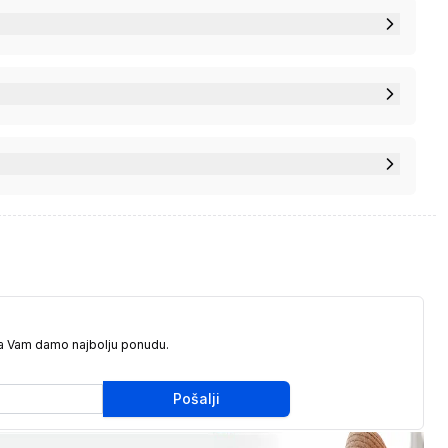
da Vam damo najbolju ponudu.
Pošalji