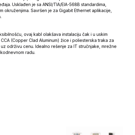
ređaja. Usklađen je sa ANSI/TIA/EIA-568B standardima,
m okruženjima. Savršen je za Gigabit Ethernet aplikacije,
.
ksibilnošću, ovaj kabl olakšava instalaciju čak i u uskim
su CCA (Copper Clad Aluminum) žice i poliesterska traka za
uz održivu cenu. Idealno rešenje za IT stručnjake, mrežne
svakodnevnom radu.