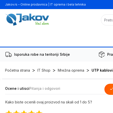
Jakov.rs – Online prodavnica | IT oprema i bela tehnika
Isporuka robe na teritoriji Srbije
Pra
>
>
>
Početna strana
IT Shop
Mrežna oprema
UTP kablovi
Ocene i utisci
Pitanja i odgovori
-
Kako biste ocenili ovaj proizvod na skali od 1 do 5?