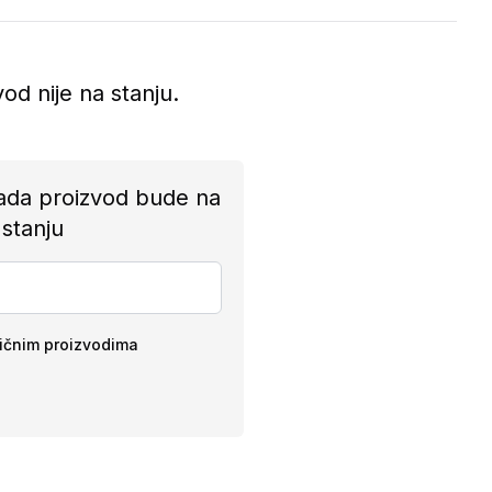
vod nije na stanju.
ada proizvod bude na
stanju
ličnim proizvodima