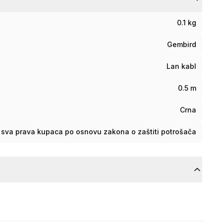
0.1 kg
Gembird
Lan kabl
0.5 m
Crna
sva prava kupaca po osnovu zakona o zaštiti potrošača