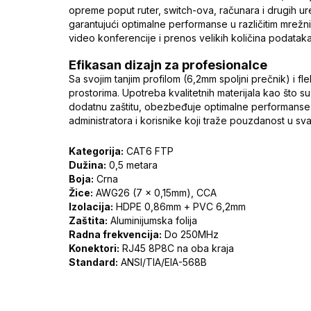
opreme poput ruter, switch-ova, računara i drugih u
garantujući optimalne performanse u različitim mrežni
video konferencije i prenos velikih količina podataka
Efikasan dizajn za profesionalce
Sa svojim tanjim profilom (6,2mm spoljni prečnik) i fle
prostorima. Upotreba kvalitetnih materijala kao što 
dodatnu zaštitu, obezbeđuje optimalne performanse 
administratora i korisnike koji traže pouzdanost u 
Kategorija:
CAT6 FTP
Dužina:
0,5 metara
Boja:
Crna
Žice:
AWG26 (7 x 0,15mm), CCA
Izolacija:
HDPE 0,86mm + PVC 6,2mm
Zaštita:
Aluminijumska folija
Radna frekvencija:
Do 250MHz
Konektori:
RJ45 8P8C na oba kraja
Standard:
ANSI/TIA/EIA-568B