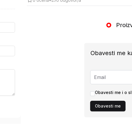
0
ocena
•
0
odgovor/a
Proiz
Obavesti me k
Obavesti me i o s
Obavesti me