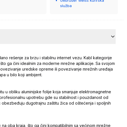
Gebrüder Weiss kurirska
služba
o rešenje za brzu i stabilnu internet vezu. Kabl kategorije
o ga čini idealnim za moderne mrežne aplikacije. Sa svojom
ovezivanje uredske opreme ili povezivanje mrežnih uređaja
a u bilo koji ambijent.
tu u obliku aluminijske folije koja smanjuje elektromagnetne
za profesionalnu upotrebu gde su stabilnost i pouzdanost od
č obezbeđuju dugotrajnu zaštitu žica od oštećenja i spoljnih
 na oba kraja, što ga čini kompatibilnim sa većinom mrežne