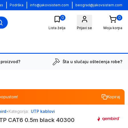
|
|
|
as
Podrška
info@jakovsistem.com
beograd@jakovsistem.com
0
0
Lista želja
Prijavi se
Moja korpa
 proizvod?
Šta u slučaju oštećenja robe?
popustom!
Kopiraj
ird
•
Kategorija:
UTP kablovi
FTP CAT6 0.5m black 40300