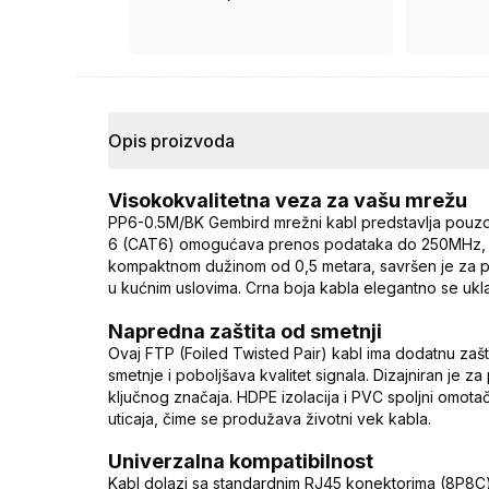
ima ugovor.
Opis proizvoda
Visokokvalitetna veza za vašu mrežu
PP6-0.5M/BK Gembird mrežni kabl predstavlja pouzdan
6 (CAT6) omogućava prenos podataka do 250MHz, št
kompaktnom dužinom od 0,5 metara, savršen je za p
u kućnim uslovima. Crna boja kabla elegantno se uklap
Napredna zaštita od smetnji
Ovaj FTP (Foiled Twisted Pair) kabl ima dodatnu zašti
smetnje i poboljšava kvalitet signala. Dizajniran je 
ključnog značaja. HDPE izolacija i PVC spoljni omota
uticaja, čime se produžava životni vek kabla.
Univerzalna kompatibilnost
Kabl dolazi sa standardnim RJ45 konektorima (8P8C)