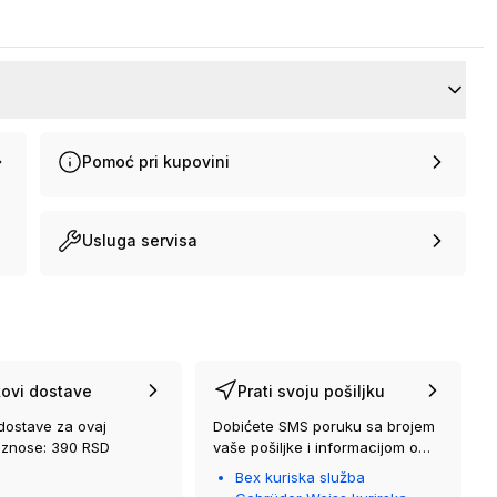
Pomoć pri kupovini
Usluga servisa
ovi dostave
Prati svoju pošiljku
dostave za ovaj
Dobićete SMS poruku sa brojem
iznose: 390 RSD
vaše pošiljke i informacijom o
kurirskoj službi koja će vam je
Bex kuriska služba
isporučiti.