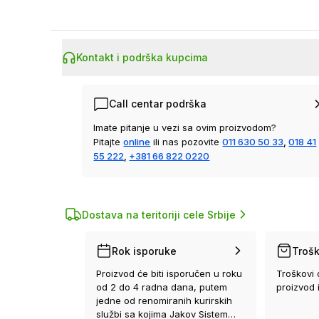
Kontakt i podrška kupcima
Call centar podrška
Imate pitanje u vezi sa ovim proizvodom?
Pitajte
online
ili nas pozovite
011 630 50 33
,
018 41
55 222
,
+381 66 822 0220
Dostava na teritoriji cele Srbije
Rok isporuke
Trošk
Proizvod će biti isporučen u roku
Troškovi 
od 2 do 4 radna dana, putem
proizvod 
jedne od renomiranih kurirskih
službi sa kojima Jakov Sistem