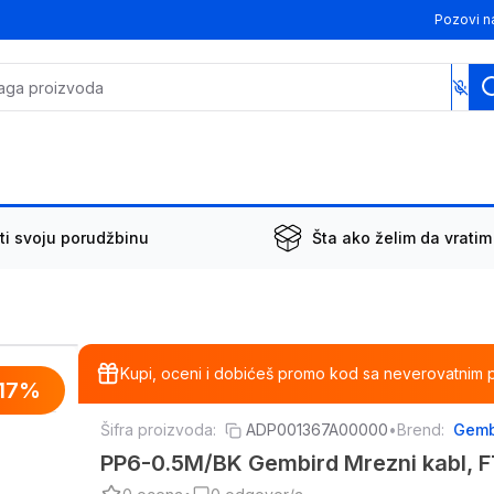
Pozovi n
ti svoju porudžbinu
Šta ako želim da vratim
Kupi, oceni i dobićeš promo kod sa neverovatnim 
17
%
Šifra proizvoda:
ADP001367A00000
•
Brend:
Gemb
PP6-0.5M/BK Gembird Mrezni kabl, 