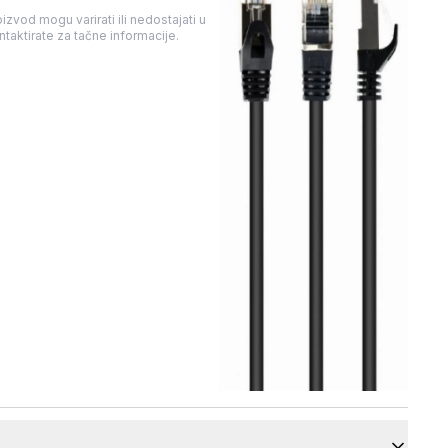
izvod mogu varirati ili nedostajati u
taktirate za tačne informacije.