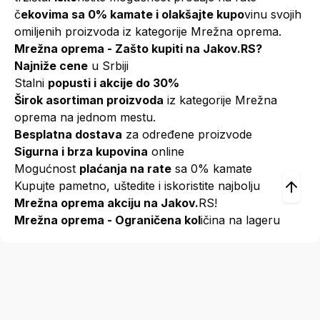
č
ekovima sa 0% kamate i olakšajte kupo
vinu svojih
omiljenih proizvoda iz kategorije Mrežna oprema.
Mrežna oprema - Zašto kupiti na Jakov.RS?
Najniže cene
u Srbiji
Stalni
popusti i akcije do 30%
Širok asortiman proizvoda
iz kategorije Mrežna
oprema na jednom mestu.
Besplatna dostava
za određene proizvode
Sigurna i brza kupovina
online
Mogućnost
plaćanja na rate
sa 0% kamate
Kupujte pametno, uštedite i iskoristite najbolju
Mrežna oprema akciju na Jakov.
RS!
Mrežna oprema - Ograničena kol
ičina na lageru