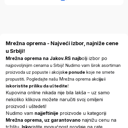
Mrežna oprema - Najveći izbor, najniže cene
u Srbiji!
Mrežna oprema na Jakov.RS najb
olji izbor po
najpovoljnijim cenama u Srbiji! Nudimo vam širok asortiman
proizvoda uz popuste i akcijsk
e ponude
koje ne smete
M
propustiti. Pogledajte našu
režna oprema akc
iju i
iskoristite priliku da u
š
tedite
!
Kupovina online nikada nije bila lakša – uz samo
nekoliko klikova možete naručiti svoj omiljeni
proizvod i uštedeti!
Nudimo vam
najjeftinije
proizvode u kategoriji
Mrežna oprema, uz garantovano
najnižu cenu na
tržištu.
Isko
ristite mogućnost prodaje na rate