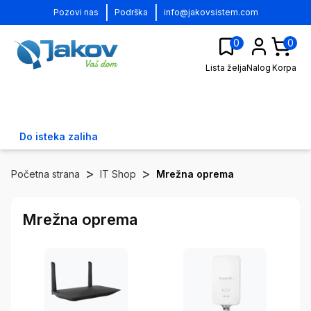
|
|
Pozovi nas
Podrška
info@jakovsistem.com
0
0
Lista želja
Nalog
Korpa
Do isteka zaliha
>
>
Početna strana
IT Shop
Mrežna oprema
Mrežna oprema