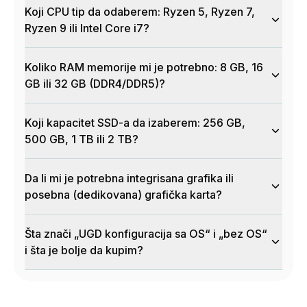
Koji CPU tip da odaberem: Ryzen 5, Ryzen 7,
Ryzen 9 ili Intel Core i7?
Koliko RAM memorije mi je potrebno: 8 GB, 16
GB ili 32 GB (DDR4/DDR5)?
Koji kapacitet SSD-a da izaberem: 256 GB,
500 GB, 1 TB ili 2 TB?
Da li mi je potrebna integrisana grafika ili
posebna (dedikovana) grafička karta?
Šta znači „UGD konfiguracija sa OS“ i „bez OS“
i šta je bolje da kupim?