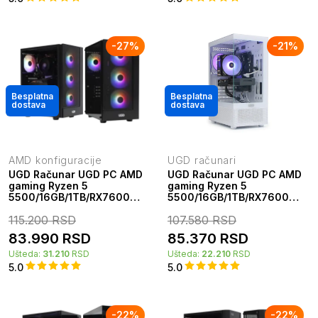
-
27
%
-
21
%
Besplatna
Besplatna
dostava
dostava
AMD konfiguracije
UGD računari
UGD Računar UGD PC AMD
UGD Računar UGD PC AMD
gaming Ryzen 5
gaming Ryzen 5
5500/16GB/1TB/RX7600
5500/16GB/1TB/RX7600
8GB UGD Hamer kućište
8GB UGD stealth kućište
115.200
RSD
107.580
RSD
83.990
RSD
85.370
RSD
Ušteda:
31.210
RSD
Ušteda:
22.210
RSD
5.0
5.0
-
22
%
-
22
%