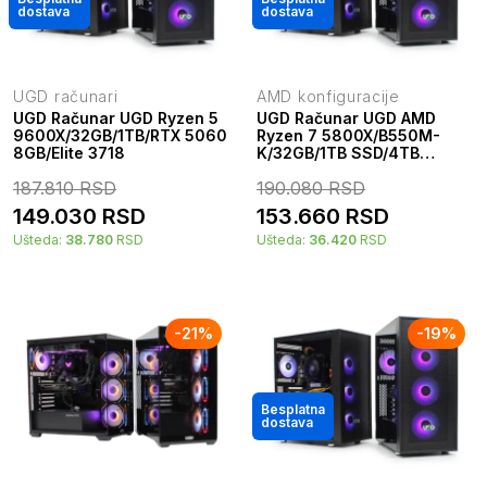
dostava
dostava
UGD računari
AMD konfiguracije
UGD Računar UGD Ryzen 5
UGD Računar UGD AMD
9600X/32GB/1TB/RTX 5060
Ryzen 7 5800X/B550M-
8GB/Elite 3718
K/32GB/1TB SSD/4TB
HDD/RX 7600 XT 16GB/UGD
187.810
RSD
190.080
RSD
Elite 3718 650W
149.030
RSD
153.660
RSD
Ušteda:
38.780
RSD
Ušteda:
36.420
RSD
-
21
%
-
19
%
Besplatna
dostava