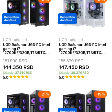
Besplatna
Besplatna
dostava
dostava
UGD računari
UGD računari
UGD Računar UGD PC Intel
UGD Računar UGD PC Intel
gaming i7
gaming i7
12700KF/32GB/1TB/RTX
12700KF/32GB/1TB/RTX
5060 8GB UGD Hamer
5060 8GB UGD STEALTH
181.900
RSD
185.820
RSD
kućište
kućište
144.350
RSD
147.450
RSD
Ušteda:
37.550
RSD
Ušteda:
38.370
RSD
5.0
5.0
-
21
%
-
19
%
Besplatna
Besplatna