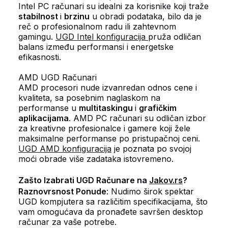
Intel PC računari su idealni za korisnike koji traže
stabilnost
i
brzinu
u obradi podataka, bilo da je
reč o profesionalnom radu ili zahtevnom
gamingu.
UGD Intel konfiguracija
pruža odličan
balans između performansi i energetske
efikasnosti.
AMD UGD Računari
AMD procesori nude izvanredan odnos cene i
kvaliteta, sa posebnim naglaskom na
performanse u
multitaskingu
i
grafičkim
aplikacijama
. AMD PC računari su odličan izbor
za kreativne profesionalce i gamere koji žele
maksimalne performanse po pristupačnoj ceni.
UGD AMD konfiguracija
je poznata po svojoj
moći obrade više zadataka istovremeno.
Zašto Izabrati UGD Računare na
Jakov.rs
?
Raznovrsnost Ponude
: Nudimo širok spektar
UGD kompjutera sa različitim specifikacijama, što
vam omogućava da pronađete savršen desktop
računar za vaše potrebe.