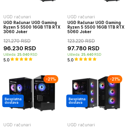
UGD računari
UGD računari
UGD Računar UGD Gaming
UGD Računar UGD Gaming
Ryzen 5 5500 16GB 1TB RTX
Ryzen 5 5500 16GB 1TB RTX
3060 Joker
5060 Joker
121.270
RSD
123.220
RSD
96.230
RSD
97.780
RSD
Ušteda:
25.040
RSD
Ušteda:
25.440
RSD
5.0
5.0
-
21
%
-
21
%
Besplatna
Besplatna
dostava
dostava
UGD računari
UGD računari