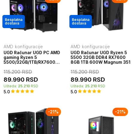
Besplatna
Besplatna
dostava
dostava
AMD konfiguracije
AMD konfiguracije
UGD Računar UGD PC AMD
UGD Računar UGD Ryzen 5
gaming Ryzen 5
5500 32GB DDR4 RX7600
5500/32GB/1TB/RX7600
8GB 1TB 600W Magnum 351
8GB UGD Fusion kućište
115.200
RSD
115.200
RSD
89.990
RSD
89.990
RSD
Ušteda:
25.210
RSD
Ušteda:
25.210
RSD
5.0
5.0
-
21
%
-
21
%