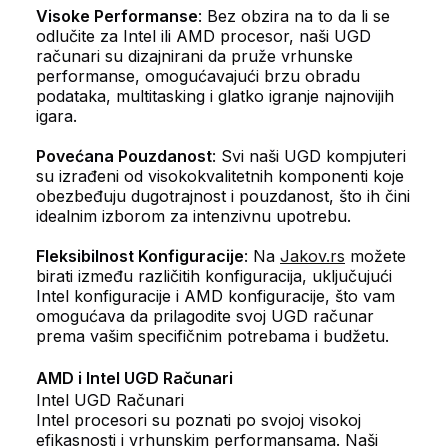
Visoke Performanse
: Bez obzira na to da li se
odlučite za Intel ili AMD procesor, naši UGD
računari su dizajnirani da pruže vrhunske
performanse, omogućavajući brzu obradu
podataka, multitasking i glatko igranje najnovijih
igara.
Povećana Pouzdanost
: Svi naši UGD kompjuteri
su izrađeni od visokokvalitetnih komponenti koje
obezbeđuju dugotrajnost i pouzdanost, što ih čini
idealnim izborom za intenzivnu upotrebu.
Fleksibilnost Konfiguracije
: Na
Jakov.rs
možete
birati između različitih konfiguracija, uključujući
Intel konfiguracije i AMD konfiguracije, što vam
omogućava da prilagodite svoj UGD računar
prema vašim specifičnim potrebama i budžetu.
AMD i Intel UGD Računari
Intel UGD Računari
Intel procesori su poznati po svojoj visokoj
efikasnosti i vrhunskim performansama. Naši