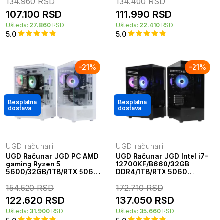
134.960
RSD
134.400
RSD
107.100
RSD
111.990
RSD
Ušteda:
27.860
RSD
Ušteda:
22.410
RSD
5.0
5.0
-
21
%
-
21
%
Besplatna
Besplatna
dostava
dostava
UGD računari
UGD računari
UGD Računar UGD PC AMD
UGD Računar UGD Intel i7-
gaming Ryzen 5
12700KF/B660/32GB
5600/32GB/1TB/RTX 5060
DDR4/1TB/RTX 5060
8GB UGD Stealth kućište
8GB/600W/UGD Fusion
154.520
RSD
172.710
RSD
3333
122.620
RSD
137.050
RSD
Ušteda:
31.900
RSD
Ušteda:
35.660
RSD