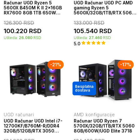
Računar UGD Ryzen 5
UGD Računar UGD PC AMD
5600X B450M K II 2x16GB
gaming Ryzen 5
RX7600 8GB 1TB 650W
5600X/32GB/1TB/RTX 5060
Fusion 3333
8GB UGD Hammer kućište
126.300
RSD
133.000
RSD
100.220
RSD
105.540
RSD
Ušteda:
26.080
RSD
Ušteda:
27.460
RSD
5.0
-
21
%
-
17
%
Besplatna
dostava
UGD računari
AMD konfiguracije
UGD Računar UGD Intel i7-
Računar UGD Ryzen 7
12700KF/B760M-R/DDR4
5700X/32GB/1TB/RTX 5060
32GB/512GB/RTX 3050
8GB/600W/UGD Elite 3718
6GB/650W/UGD Hammer