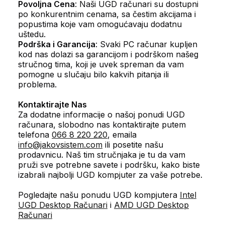
Povoljna Cena
: Naši UGD računari su dostupni
po konkurentnim cenama, sa čestim akcijama i
popustima koje vam omogućavaju dodatnu
uštedu.
Podrška i Garancija
: Svaki PC računar kupljen
kod nas dolazi sa garancijom i podrškom našeg
stručnog tima, koji je uvek spreman da vam
pomogne u slučaju bilo kakvih pitanja ili
problema.
Kontaktirajte Nas
Za dodatne informacije o našoj ponudi UGD
računara, slobodno nas kontaktirajte putem
telefona
066 8 220 220
, emaila
info@jakovsistem.com
ili posetite našu
prodavnicu. Naš tim stručnjaka je tu da vam
pruži sve potrebne savete i podršku, kako biste
izabrali najbolji UGD kompjuter za vaše potrebe.
Pogledajte našu ponudu UGD kompjutera
Intel
UGD Desktop Računari
i
AMD UGD Desktop
Računari