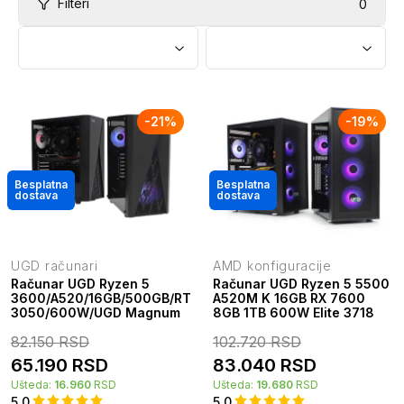
Filteri
0
-
21
%
-
19
%
Besplatna
Besplatna
dostava
dostava
UGD računari
AMD konfiguracije
Računar UGD Ryzen 5
Računar UGD Ryzen 5 5500
3600/A520/16GB/500GB/RTX
A520M K 16GB RX 7600
3050/600W/UGD Magnum
8GB 1TB 600W Elite 3718
82.150
RSD
102.720
RSD
65.190
RSD
83.040
RSD
Ušteda:
16.960
RSD
Ušteda:
19.680
RSD
5.0
5.0