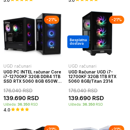
5.0
5.0
-
21
%
-
21
%
Besplatna
dostava
UGD računari
UGD računari
UGD PC INTEL računar Core
UGD Računar UGD i7-
i7-12700KF 32GB DDR4 1TB
12700KF 32GB 1TB RTX
SSD RTX 5060 8GB 650W
5060 8GB/Titan 2314
Tracer
176.040
RSD
176.040
RSD
139.690
RSD
139.690
RSD
Ušteda:
36.350
RSD
Ušteda:
36.350
RSD
4.0
-
21
%
-
21
%