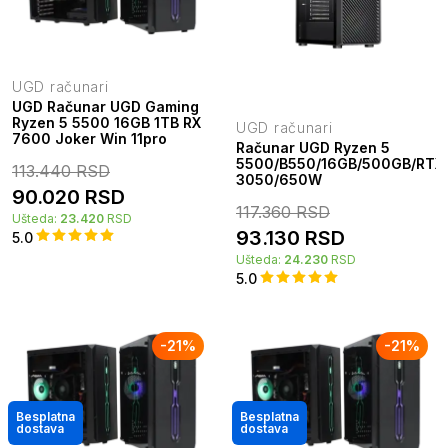
UGD računari
UGD Računar UGD Gaming
Ryzen 5 5500 16GB 1TB RX
UGD računari
7600 Joker Win 11pro
Računar UGD Ryzen 5
5500/B550/16GB/500GB/RTX
113.440
RSD
3050/650W
90.020
RSD
117.360
RSD
Ušteda:
23.420
RSD
93.130
RSD
5.0
Ušteda:
24.230
RSD
5.0
-
21
%
-
21
%
Besplatna
Besplatna
dostava
dostava