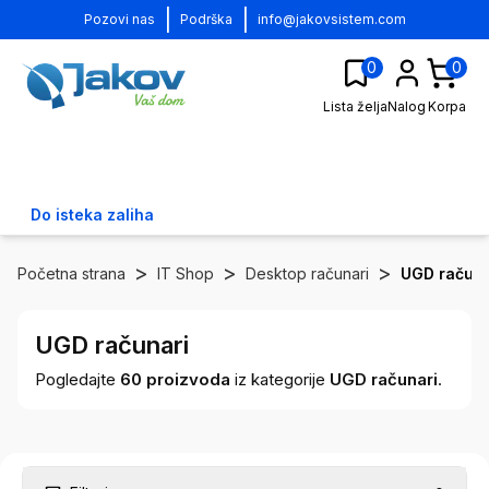
|
|
Pozovi nas
Podrška
info@jakovsistem.com
0
0
Lista želja
Nalog
Korpa
Do isteka zaliha
>
>
>
Početna strana
IT Shop
Desktop računari
UGD računa
UGD računari
Pogledajte
60
proizvoda
iz kategorije
UGD računari
.