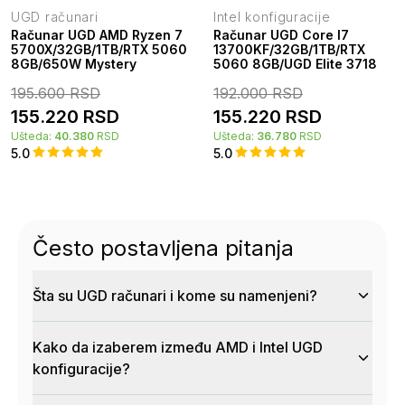
UGD računari
Intel konfiguracije
Računar UGD AMD Ryzen 7
Računar UGD Core I7
5700X/32GB/1TB/RTX 5060
13700KF/32GB/1TB/RTX
8GB/650W Mystery
5060 8GB/UGD Elite 3718
195.600
RSD
192.000
RSD
155.220
RSD
155.220
RSD
Ušteda:
40.380
RSD
Ušteda:
36.780
RSD
5.0
5.0
Često postavljena pitanja
Šta su UGD računari i kome su namenjeni?
Kako da izaberem između AMD i Intel UGD
konfiguracije?