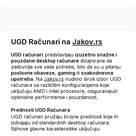
UGD Računari na
Jakov.rs
UGD računari
predstavljaju
izuzetno snažne i
pouzdane desktop računare
dizajnirane da
zadovolje sve vaše potrebe, bilo da su u pitanju
poslovne obaveze
,
gaming
ili
svakodnevna
upotreba
. Na
Jakov.rs
nudimo širok izbor UGD
računara sa različitim konfiguracijama koje
uključuju AMD i Intel procesore, osiguravajući
optimalne performanse i pouzdanost.
Prednosti UGD Računara
UGD računari pružaju brojne prednosti koje ih
izdvajaju od standardnih desktop računara.
Njihove glavne karakteristike uključuju: