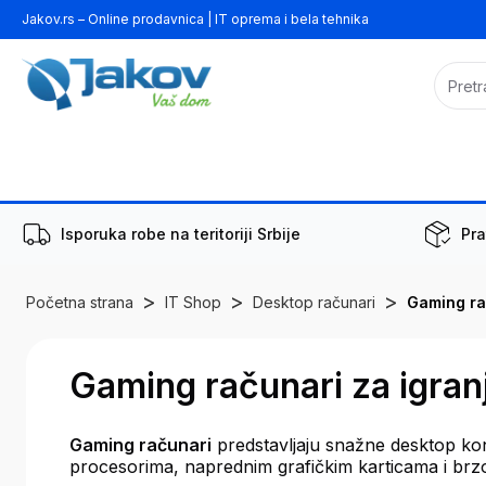
Jakov.rs – Online prodavnica | IT oprema i bela tehnika
Isporuka robe na teritoriji Srbije
Pra
>
>
>
Početna strana
IT Shop
Desktop računari
Gaming ra
Gaming računari za igran
Gaming računari
predstavljaju snažne desktop kon
procesorima, naprednim grafičkim karticama i brzo