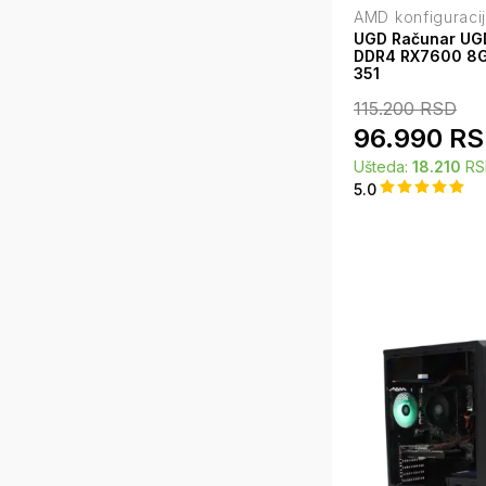
AMD konfiguraci
UGD Računar UG
DDR4 RX7600 8
351
115.200
RSD
96.990
RS
Ušteda:
18.210
RS
5.0