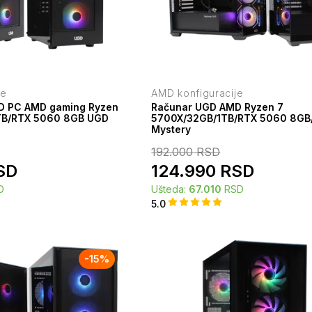
je
AMD konfiguracije
D PC AMD gaming Ryzen
Računar UGD AMD Ryzen 7
TB/RTX 5060 8GB UGD
5700X/32GB/1TB/RTX 5060 8G
Mystery
192.000
RSD
SD
124.990
RSD
D
Ušteda:
67.010
RSD
5.0
-
15
%