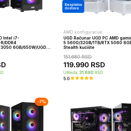
Besplatna
dostava
AMD konfiguracije
Intel i7-
UGD Računar UGD PC AMD gami
-R/DDR4
5 5600/32GB/1TB/RTX 5060 8G
X 3050 6GB/650W/UGD
Stealth kućište
151.680
RSD
SD
119.990
RSD
SD
Ušteda:
31.690
RSD
5.0
-
7
%