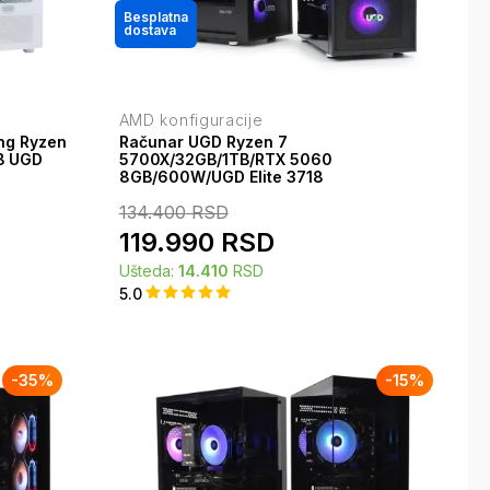
Besplatna
dostava
AMD konfiguracije
ng Ryzen
Računar UGD Ryzen 7
B UGD
5700X/32GB/1TB/RTX 5060
8GB/600W/UGD Elite 3718
134.400
RSD
119.990
RSD
Ušteda:
14.410
RSD
5.0
-
35
%
-
15
%