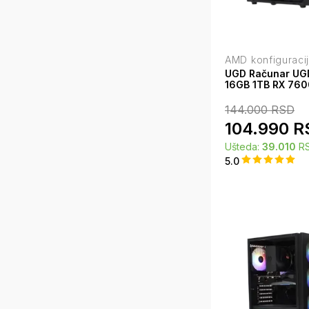
AMD konfiguraci
UGD Računar UG
16GB 1TB RX 760
144.000
RSD
104.990
R
Ušteda:
39.010
R
5.0