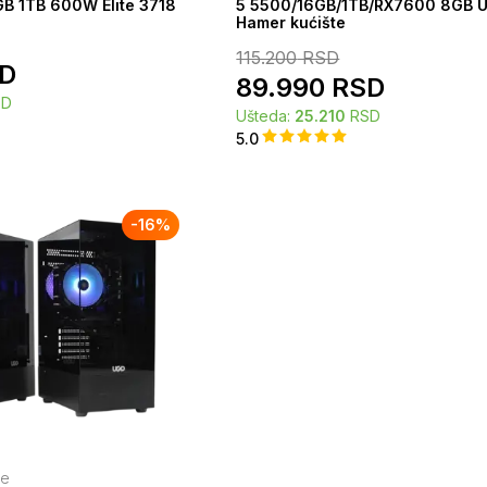
B 1TB 600W Elite 3718
5 5500/16GB/1TB/RX7600 8GB 
Hamer kućište
115.200
RSD
D
89.990
RSD
SD
Ušteda:
25.210
RSD
5.0
-
16
%
je