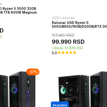
je
D Ryzen 5 5500 32GB
GB 1TB 600W Magnum
UGD računari
Računar UGD Ryzen 5
5500/B550/16GB/500GB/RTX 3
D
117.360
RSD
D
99.990
RSD
Ušteda:
17.370
RSD
5.0
-
27
%
Besplatna