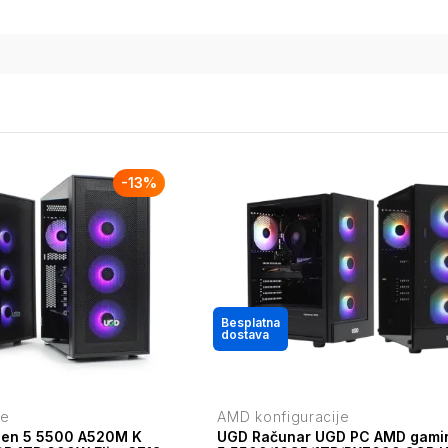
-
13
%
Besplatna
dostava
je
AMD konfiguracije
zen 5 5500 A520M K
UGD Računar UGD PC AMD gami