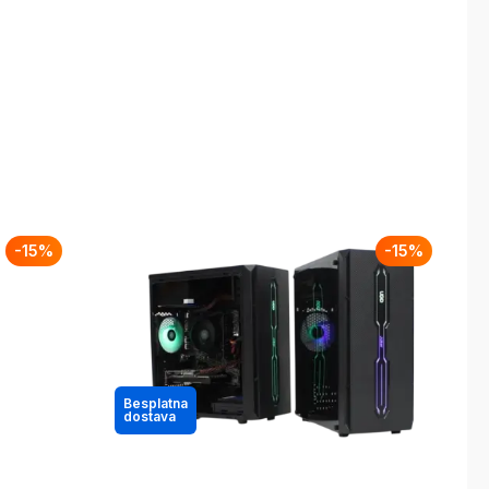
-
15
%
-
15
%
Besplatna
dostava