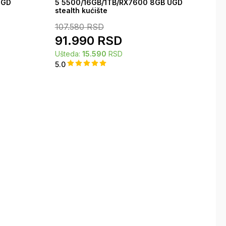
UGD
5 5500/16GB/1TB/RX7600 8GB UGD
stealth kućište
107.580
RSD
91.990
RSD
Ušteda:
15.590
RSD
5.0