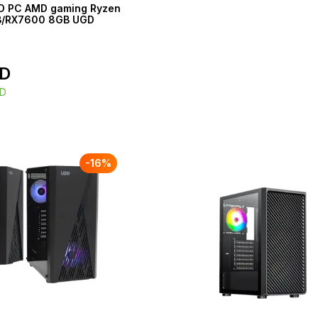
D PC AMD gaming Ryzen
B/RX7600 8GB UGD
D
D
-
16
%