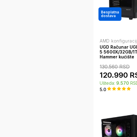
Besplatna
dostava
AMD konfiguraci
UGD Računar UG
5 5600X/32GB/1
Hammer kućište
130.560
RSD
120.990
R
Ušteda:
9.570
RS
5.0