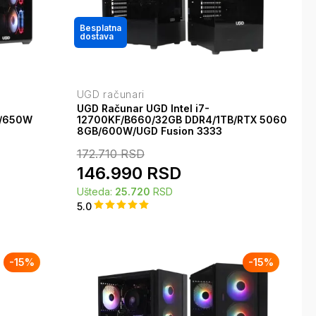
Besplatna
dostava
UGD računari
UGD Računar UGD Intel i7-
B/650W
12700KF/B660/32GB DDR4/1TB/RTX 5060
8GB/600W/UGD Fusion 3333
172.710
RSD
146.990
RSD
Ušteda:
25.720
RSD
5.0
-
15
%
-
15
%