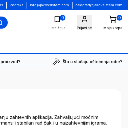
|
|
|
as
Podrška
info@jakovsistem.com
beograd@jakovsistem.com
0
0
Lista želja
Prijavi se
Moja korpa
 proizvod?
Šta u slučaju oštećenja robe?
nju zahtevnih aplikacija. Zahvaljujući moćnim
nsi i stabilan rad čak i u najzahtevnijim igrama.