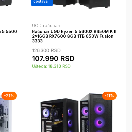
dostava
UGD računari
n 5 5500
Računar UGD Ryzen 5 5600X B450M K II
2x16GB RX7600 8GB 1TB 650W Fusion
3333
126.300
RSD
107.990
RSD
Ušteda:
18.310
RSD
-
21
%
-
11
%