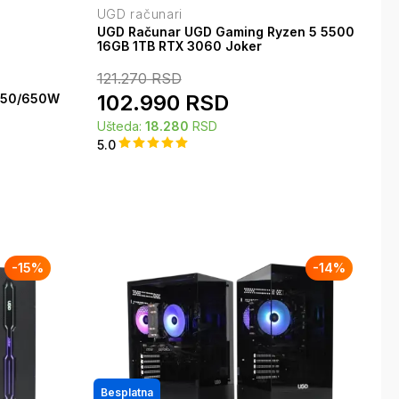
UGD računari
UGD Računar UGD Gaming Ryzen 5 5500
16GB 1TB RTX 3060 Joker
121.270
RSD
102.990
RSD
050/650W
Ušteda:
18.280
RSD
5.0
-
15
%
-
14
%
Besplatna