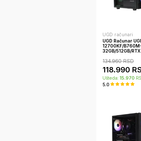
UGD računari
UGD Računar UGD 
12700KF/B760M
32GB/512GB/RT
Hammer
134.960
RSD
118.990
R
Ušteda:
15.970
R
5.0