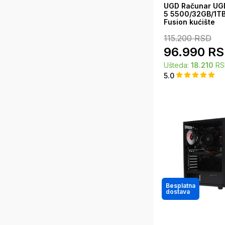
UGD Računar UG
5 5500/32GB/1T
Fusion kućište
115.200
RSD
96.990
RS
Ušteda:
18.210
RS
5.0
Besplatna
dostava