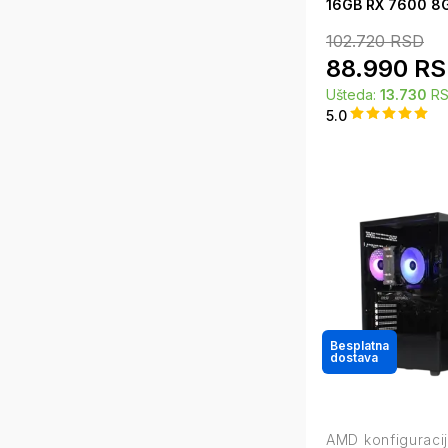
16GB RX 7600 8G
102.720
RSD
88.990
RS
Ušteda:
13.730
R
5.0
Besplatna
dostava
AMD konfiguraci