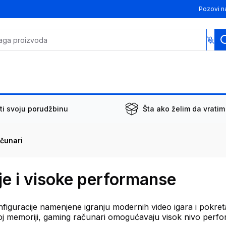
Pozovi n
ti svoju porudžbinu
Šta ako želim da vratim
čunari
je i visoke performanse
figuracije namenjene igranju modernih video igara i pokreta
j memoriji, gaming računari omogućavaju visok nivo performa