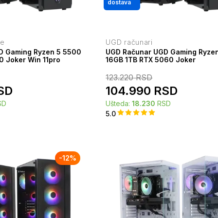
dostava
je
UGD računari
D Gaming Ryzen 5 5500
UGD Računar UGD Gaming Ryze
0 Joker Win 11pro
16GB 1TB RTX 5060 Joker
123.220
RSD
SD
104.990
RSD
SD
Ušteda:
18.230
RSD
5.0
-
12
%