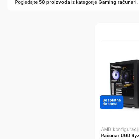
Pogledajte
58
proizvoda
iz kategorije
Gaming računari
.
Besplatna
dostava
AMD konfiguraci
Računar UGD Ry