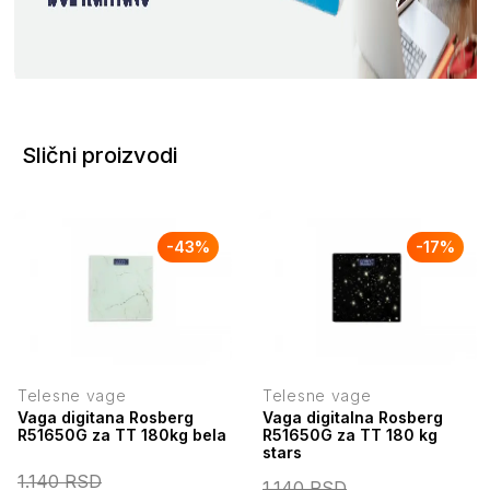
Slični proizvodi
-
43
%
-
17
%
Telesne vage
Telesne vage
Vaga digitana Rosberg
Vaga digitalna Rosberg
R51650G za TT 180kg bela
R51650G za TT 180 kg
stars
1.140
RSD
1.140
RSD