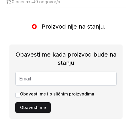
0
ocena
•
0
odgovor/a
Proizvod nije na stanju.
Obavesti me kada proizvod bude na
stanju
Obavesti me i o sličnim proizvodima
Obavesti me