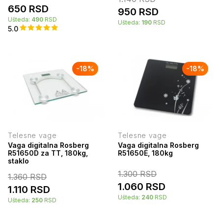
650
RSD
950
RSD
Ušteda:
490
RSD
Ušteda:
190
RSD
5.0
-
18
%
-
18
%
Telesne vage
Telesne vage
Vaga digitalna Rosberg
Vaga digitalna Rosberg
R51650D za TT, 180kg,
R51650E, 180kg
staklo
1.300
RSD
1.360
RSD
1.060
RSD
1.110
RSD
Ušteda:
240
RSD
Ušteda:
250
RSD