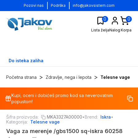
|
|
Pozovi nas
Podrška
info@jakovsistem.com
0
0
Lista želja
Nalog
Korpa
Do isteka zaliha
>
>
Početna strana
Zdravlje, nega i lepota
Telesne vage
Kupi, oceni i dobićeš promo kod sa neverovatnim
-
18
%
popustom!
Šifra proizvoda:
MKA3327A00000
•
Brend:
Iskra
•
Kategorija:
Telesne vage
Vaga za merenje /gbs1500 sq-iskra 60258