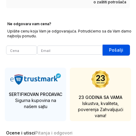
o zaštiti potrošača
Ne odgovara vam cena?
Upišite cenu koja Vam je odgovarajuća. Potrudićemo sa da Vam damo
najbolju ponudu.
Pošalji
SERTIFIKOVAN PRODAVAC
23 GODINA SA VAMA
Sigurna kupovina na
Iskustva, kvaliteta,
našem sajtu
poverenja
Zahvaljujući
vama!
Ocene i utisci
Pitanja i odgovori