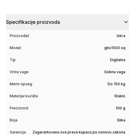
Specifikacije proizvoda
Proizvođač
Iskra
Model
gbs1500 sq
Tip
Digitalna
Vrsta vage
Sobna vaga
Merni opseg
Do 150 kg
Materijal kućišta
Staklo
Preciznost
100 g
Boja
Slika
Garancija
Zagarantovana sva prava kupaca po osnovu zakona