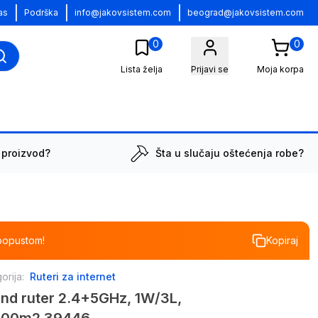
|
|
|
as
Podrška
info@jakovsistem.com
beograd@jakovsistem.com
0
0
Lista želja
Prijavi se
Moja korpa
 proizvod?
Šta u slučaju oštećenja robe?
popustom!
Kopiraj
orija:
Ruteri za internet
nd ruter 2.4+5GHz, 1W/3L,