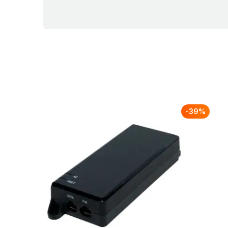
-
39
%