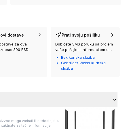
ovi dostave
Prati svoju pošiljku
dostave za ovaj
Dobićete SMS poruku sa brojem
iznose: 390 RSD
vaše pošiljke i informacijom o
kurirskoj službi koja će vam je
Bex kuriska služba
isporučiti.
Gebrüder Weiss kurirska
služba
izvod mogu varirati ili nedostajati u
taktirate za tačne informacije.