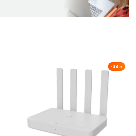
-
38
%