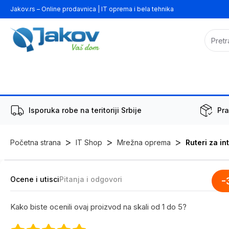
Jakov.rs – Online prodavnica | IT oprema i bela tehnika
Isporuka robe na teritoriji Srbije
Pra
>
>
>
Početna strana
IT Shop
Mrežna oprema
Ruteri za in
Ocene i utisci
Pitanja i odgovori
-
Kako biste ocenili ovaj proizvod na skali od 1 do 5?