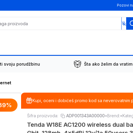
Pozovi n
ti svoju porudžbinu
Šta ako želim da vratim
ternet
Kupi, oceni i dobićeš promo kod sa neverovatnim 
39
%
Šifra proizvoda:
ADP001343A00000
•
Brend:
•
Kateg
Tenda W18E AC1200 wireless dual ba