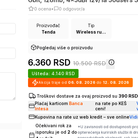
Gbit, 128mb, 4x5dBi 12v/1a 50user
0
ocena
•
0
odgovor/a
Proizvođač
Tip
Tenda
Wireless ruteri
Pogledaj više o proizvodu
6.360
RSD
10.500
RSD
Ušteda:
4.140
RSD
Akcija traje od
06. 08. 2026
do
12. 08. 2026
Troškovi dostave za ovaj proizvod su
390 RS
Plaćaj karticom
Banca
na rate po KEŠ
Intesa
ceni!
Kupovina na rate uz web kredit – sve online
Vidi
Očekivani rok za
*U zavisnosti od dostupnosti pr
isporuku je od
2
do
opterećenja kurirskih službi ili d
nepredviđenih okolnosti, rok is