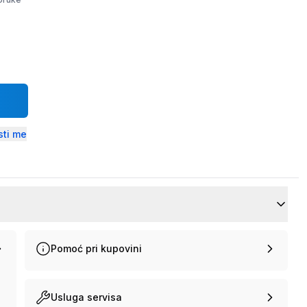
ti me
Pomoć pri kupovini
Usluga servisa