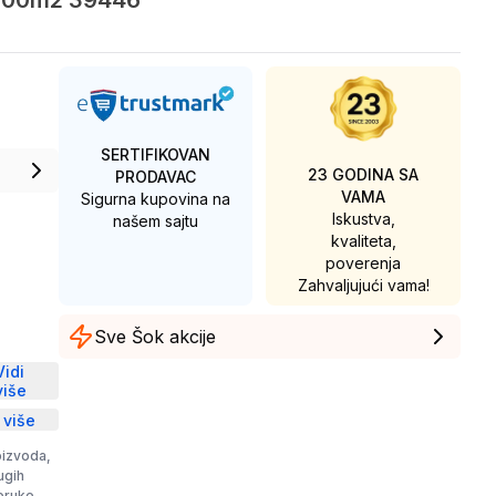
s 300m2 39446
SERTIFIKOVAN
23 GODINA SA
PRODAVAC
VAMA
Sigurna kupovina na
Iskustva,
našem sajtu
kvaliteta,
poverenja
Zahvaljujući vama!
Sve Šok akcije
D
Vidi
više
 više
oizvoda,
rugih
poruke