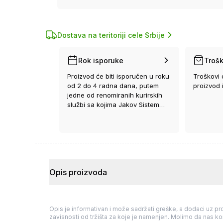
Dostava na teritoriji cele Srbije
Rok isporuke
Trošk
Proizvod će biti isporučen u roku
Troškovi 
od 2 do 4 radna dana, putem
proizvod 
jedne od renomiranih kurirskih
službi sa kojima Jakov Sistem
ima ugovor.
Opis proizvoda
Opis je informativan i može sadržati greške, a dodaci uz pro
zavisnosti od tržišta za koje je namenjen. Molimo da nas kon