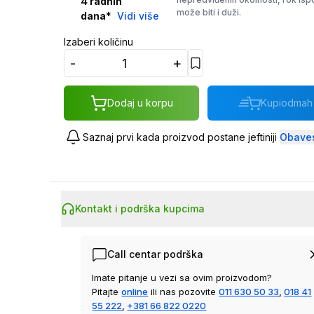
4
radnih
može biti i duži.
dana
*
Vidi više
Izaberi količinu
-
+
Dodaj u korpu
Kupi
odmah
Saznaj prvi kada proizvod postane jeftiniji
Obaves
Kontakt i podrška kupcima
Call centar podrška
Imate pitanje u vezi sa ovim proizvodom?
Pitajte
online
ili nas pozovite
011 630 50 33
,
018 41
55 222
,
+381 66 822 0220