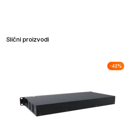
Slični proizvodi
-
42
%