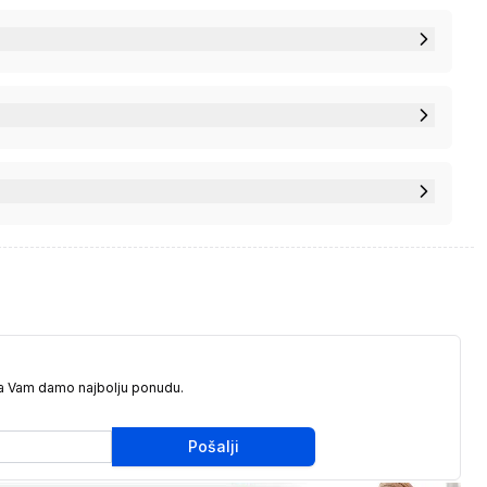
da Vam damo najbolju ponudu.
Pošalji