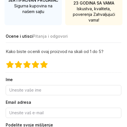
SERTIFIKOVAN PRODAVAC
23 GODINA SA VAMA
Sigurna kupovina na
Iskustva, kvaliteta,
našem sajtu
poverenja
Zahvaljujući
vama!
Ocene i utisci
Pitanja i odgovori
Kako biste ocenili ovaj proizvod na skali od 1 do 5?
Ime
Email adresa
Podelite svoje mišljenje