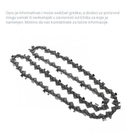
Opis je informativan i može sadržati greške, a dodaci uz proizvod
mogu varirati ili nedostajati u zavisnosti od tržišta za koje je
namenjen. Molimo da nas kontaktirate za tačne informacije.