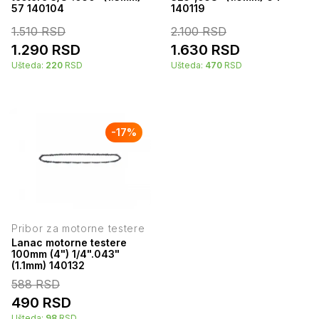
57 140104
140119
1.510
RSD
2.100
RSD
1.290
RSD
1.630
RSD
Ušteda:
220
RSD
Ušteda:
470
RSD
-
17
%
Pribor za motorne testere
Lanac motorne testere
100mm (4") 1/4".043"
(1.1mm) 140132
588
RSD
490
RSD
Ušteda:
98
RSD