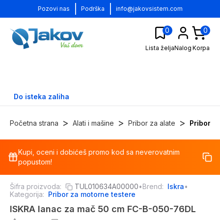
|
|
Pozovi nas
Podrška
info@jakovsistem.com
0
0
Lista želja
Nalog
Korpa
Do isteka zaliha
>
>
>
Početna strana
Alati i mašine
Pribor za alate
Pribor z
Kupi, oceni i dobićeš promo kod sa neverovatnim
-
29
%
popustom!
Šifra proizvoda:
TUL010634A00000
•
Brend:
Iskra
•
Kategorija:
Pribor za motorne testere
ISKRA lanac za mač 50 cm FC-B-050-76DL