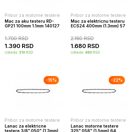
Pribor za motorne testere
Pribor za motorne testere
Mac za aku testeru RD-
Mac za elektricnu testeru
GP21 100mm 1.1mm 140127
ECS24 400mm (1.3mm) 57
1.700
RSD
2.160
RSD
1.390
RSD
1.680
RSD
Ušteda:
310
RSD
Ušteda:
480
RSD
-
15
%
-
22
%
Pribor za motorne testere
Pribor za motorne testere
Lanac za elektricne
Lanac motorne testere
testere 3/8".050" (1.3mm)
325",058" (1.5mm) 64