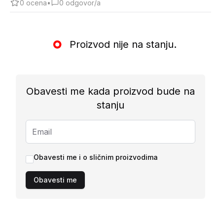
0
ocena
•
0
odgovor/a
Proizvod nije na stanju.
Obavesti me kada proizvod bude na
stanju
Obavesti me i o sličnim proizvodima
Obavesti me