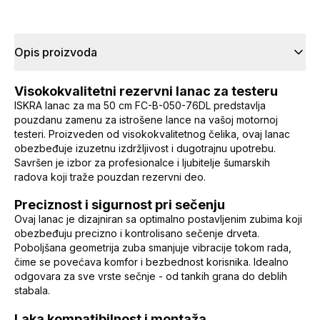
Opis proizvoda
Visokokvalitetni rezervni lanac za testeru
ISKRA lanac za ma 50 cm FC-B-050-76DL predstavlja
pouzdanu zamenu za istrošene lance na vašoj motornoj
testeri. Proizveden od visokokvalitetnog čelika, ovaj lanac
obezbeđuje izuzetnu izdržljivost i dugotrajnu upotrebu.
Savršen je izbor za profesionalce i ljubitelje šumarskih
radova koji traže pouzdan rezervni deo.
Preciznost i sigurnost pri sečenju
Ovaj lanac je dizajniran sa optimalno postavljenim zubima koji
obezbeđuju precizno i kontrolisano sečenje drveta.
Poboljšana geometrija zuba smanjuje vibracije tokom rada,
čime se povećava komfor i bezbednost korisnika. Idealno
odgovara za sve vrste sečnje - od tankih grana do deblih
stabala.
Laka kompatibilnost i montaža