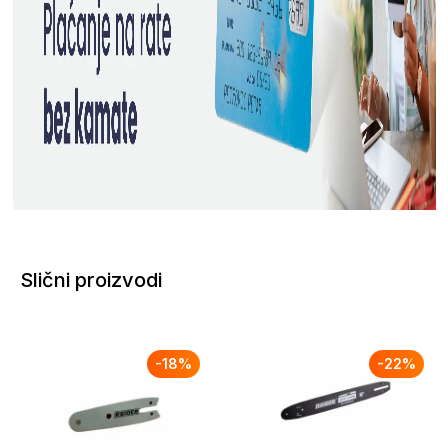
Slični proizvodi
-
18
%
-
22
%