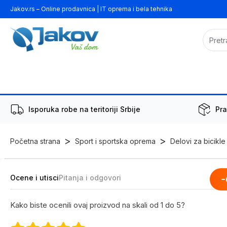
Jakov.rs – Online prodavnica | IT oprema i bela tehnika
Isporuka robe na teritoriji Srbije
Pra
>
>
Početna strana
Sport i sportska oprema
Delovi za bicikle
Ocene i utisci
Pitanja i odgovori
-
Kako biste ocenili ovaj proizvod na skali od 1 do 5?