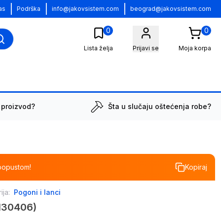
|
|
|
as
Podrška
info@jakovsistem.com
beograd@jakovsistem.com
0
0
Lista želja
Prijavi se
Moja korpa
 proizvod?
Šta u slučaju oštećenja robe?
popustom!
Kopiraj
ija:
Pogoni i lanci
130406)