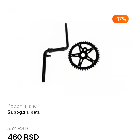
-
17
%
Pogoni i lanci
Sr.pog.z u setu
552
RSD
460
RSD