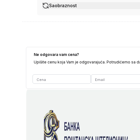
Saobraznost
Ne odgovara vam cena?
Upišite cenu koja Vam je odgovarajuća. Potrudićemo sa 