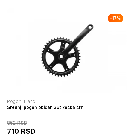
-
17
%
Pogoni i lanci
Srednji pogon običan 36t kocka crni
852
RSD
710
RSD