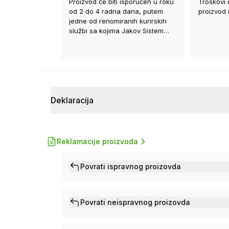
Proizvod će biti isporučen u roku
Troškovi 
od 2 do 4 radna dana, putem
proizvod 
jedne od renomiranih kurirskih
službi sa kojima Jakov Sistem
ima ugovor.
Deklaracija
Reklamacije proizvoda
Povrati ispravnog proizovda
Povrati neispravnog proizovda