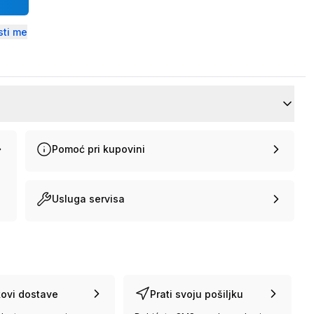
ti me
Pomoć pri kupovini
Usluga servisa
ovi dostave
Prati svoju pošiljku