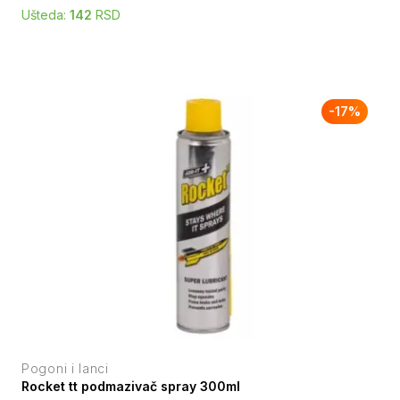
Ušteda:
142
RSD
-
17
%
Pogoni i lanci
Rocket tt podmazivač spray 300ml