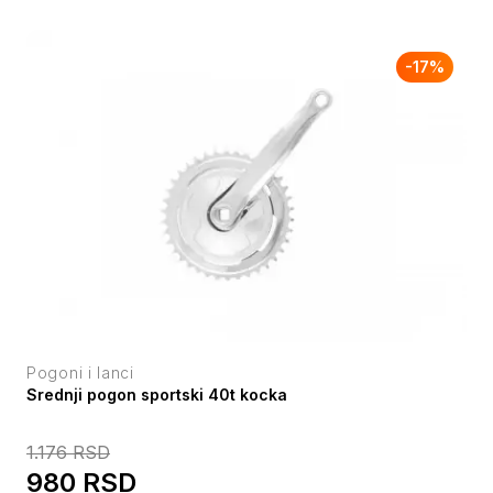
-
17
%
Pogoni i lanci
Srednji pogon sportski 40t kocka
1.176
RSD
980
RSD