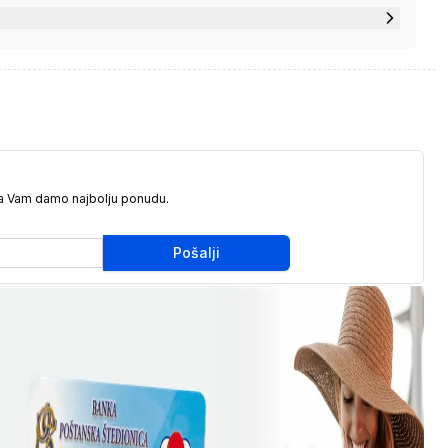
da Vam damo najbolju ponudu.
Pošalji