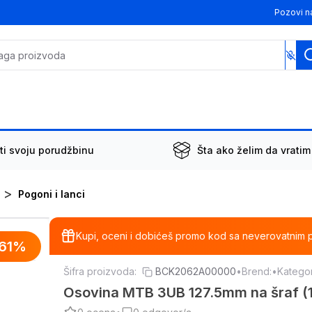
Pozovi n
ti svoju porudžbinu
Šta ako želim da vratim
>
Pogoni i lanci
Kupi, oceni i dobićeš promo kod sa neverovatnim 
61
%
Šifra proizvoda:
BCK2062A00000
•
Brend:
•
Kategor
Osovina MTB 3UB 127.5mm na šraf (