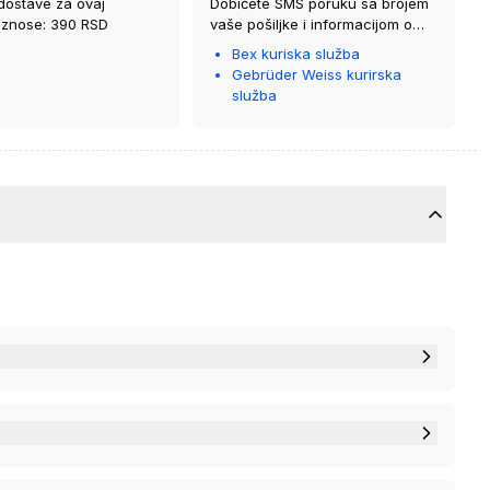
dostave za ovaj
Dobićete SMS poruku sa brojem
iznose: 390 RSD
vaše pošiljke i informacijom o
kurirskoj službi koja će vam je
Bex kuriska služba
isporučiti.
Gebrüder Weiss kurirska
služba