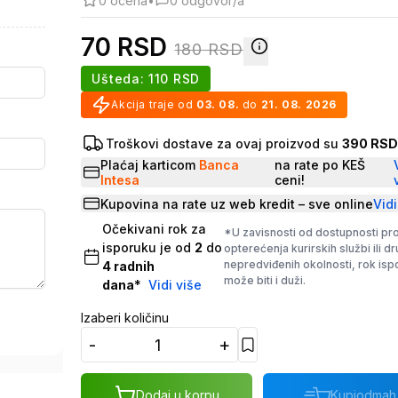
0
ocena
•
0
odgovor/a
70
RSD
180
RSD
Ušteda:
110
RSD
Akcija traje od
03. 08.
do
21. 08. 2026
Troškovi dostave za ovaj proizvod su
390 RS
Plaćaj karticom
Banca
na rate po KEŠ
Intesa
ceni!
Kupovina na rate uz web kredit – sve online
Vidi
Očekivani rok za
*U zavisnosti od dostupnosti pr
isporuku je od
2
do
opterećenja kurirskih službi ili d
nepredviđenih okolnosti, rok is
4
radnih
može biti i duži.
dana
*
Vidi više
Izaberi količinu
-
+
Dodaj u korpu
Kupi
odmah