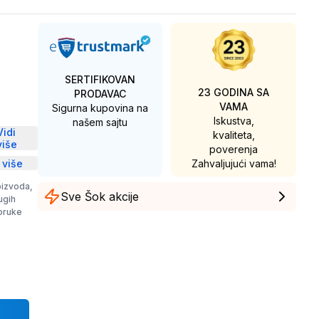
SERTIFIKOVAN
23 GODINA SA
PRODAVAC
VAMA
Sigurna kupovina na
D
Iskustva,
našem sajtu
Vidi
kvaliteta,
više
poverenja
 više
Zahvaljujući vama!
oizvoda,
Sve Šok akcije
rugih
poruke