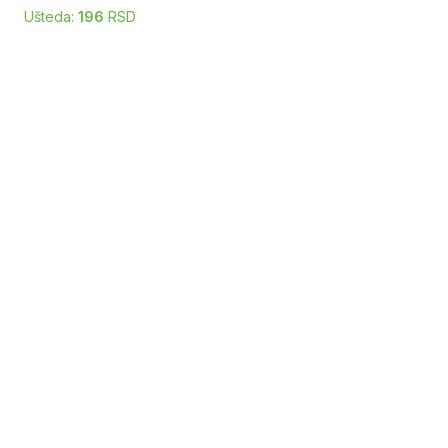
Ušteda:
196
RSD