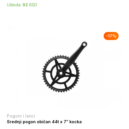
Ušteda:
92
RSD
-
17
%
Pogoni i lanci
Srednji pogon običan 44t x 7” kocka