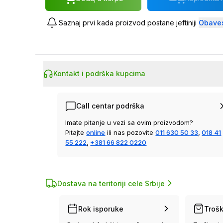
Saznaj prvi kada proizvod postane jeftiniji
Obaves
Kontakt i podrška kupcima
Call centar podrška
Imate pitanje u vezi sa ovim proizvodom?
Pitajte
online
ili nas pozovite
011 630 50 33
,
018 41
55 222
,
+381 66 822 0220
Dostava na teritoriji cele Srbije
Rok isporuke
Trošk