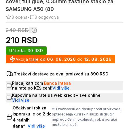
cover,full glue, 0.33mm zastitno staklo za
SAMSUNG A50 (89
0
ocena
•
0
odgovor/a
240
RSD
210
RSD
Ušteda:
30
RSD
Akcija traje od
06. 08. 2026
do
12. 08. 2026
Troškovi dostave za ovaj proizvod su
390 RSD
Plaćaj karticom
Banca Intesa
na rate po KEŠ ceni!
Vidi više
Kupovina na rate uz web kredit – sve online
Vidi više
Očekivani rok za
*U zavisnosti od dostupnosti proizvoda,
isporuku je od
2
do
opterećenja kurirskih službi ili drugih
nepredviđenih okolnosti, rok isporuke
4
radnih
može biti i duži.
dana
*
Vidi više