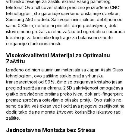
vrhunsko rešenje za zaštitu ekrana vašeg pametnog
telefona. Ovo full cover staklo precizno je izrađeno CNC
tehnologijom, što garantuje savršeno pristajanje uz ekran
Samsung A50 modela. Sa svojom minimalnom debljinom od
samo 0.33mm, nećete ni primetiti da je postavljeno, dok
istovremeno pruža izuzetnu zaštitu od ogrebotina i udaraca.
Idealno je za korisnike koji trage za balansom između
elegancije i funkcionalnosti.
Visokokvalitetni Materijal za Optimalnu
Zaštitu
Izrađeno od high aluminium materijala sa Japan Asahi Glass
tehnologijom, ovo zaštitno staklo pruža vrhunsku
transparentnost od 99%, čime se osigurava kristalno jasan
pregled sadržaja na ekranu. 2.5D zakrivljenost omogućava
glatko prevlačenje prstima preko ivica, dok anti-fingerprint
premaz sprečava ostavljanje otisaka prstiju. Ovo staklo ne
samo da štiti vaš ekran već i održava njegovu osetljivost na
dodir, tako da ne morate žrtvovati korisničko iskustvo radi
zaštite.
Jednostavna Montaža bez Stresa