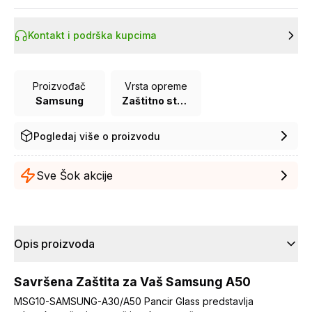
Kontakt i podrška kupcima
Proizvođač
Vrsta opreme
Samsung
Zaštitno staklo za mobilne telefone
Pogledaj više o proizvodu
Sve Šok akcije
Opis proizvoda
Savršena Zaštita za Vaš Samsung A50
MSG10-SAMSUNG-A30/A50 Pancir Glass predstavlja