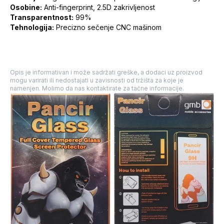
Osobine:
Anti-fingerprint, 2.5D zakrivljenost
Transparentnost:
99%
Tehnologija:
Precizno sečenje CNC mašinom
Opis je informativan i može sadržati greške, a dodaci uz proizvod
mogu varirati ili nedostajati u zavisnosti od tržišta za koje je
namenjen. Molimo da nas kontaktirate za tačne informacije.