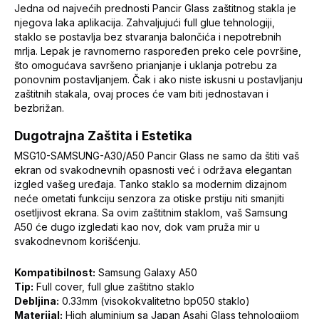
Jedna od najvećih prednosti Pancir Glass zaštitnog stakla je
njegova laka aplikacija. Zahvaljujući full glue tehnologiji,
staklo se postavlja bez stvaranja balončića i nepotrebnih
mrlja. Lepak je ravnomerno raspoređen preko cele površine,
što omogućava savršeno prianjanje i uklanja potrebu za
ponovnim postavljanjem. Čak i ako niste iskusni u postavljanju
zaštitnih stakala, ovaj proces će vam biti jednostavan i
bezbrižan.
Dugotrajna Zaštita i Estetika
MSG10-SAMSUNG-A30/A50 Pancir Glass ne samo da štiti vaš
ekran od svakodnevnih opasnosti već i održava elegantan
izgled vašeg uređaja. Tanko staklo sa modernim dizajnom
neće ometati funkciju senzora za otiske prstiju niti smanjiti
osetljivost ekrana. Sa ovim zaštitnim staklom, vaš Samsung
A50 će dugo izgledati kao nov, dok vam pruža mir u
svakodnevnom korišćenju.
Kompatibilnost:
Samsung Galaxy A50
Tip:
Full cover, full glue zaštitno staklo
Debljina:
0.33mm (visokokvalitetno bp050 staklo)
Materijal:
High aluminium sa Japan Asahi Glass tehnologijom