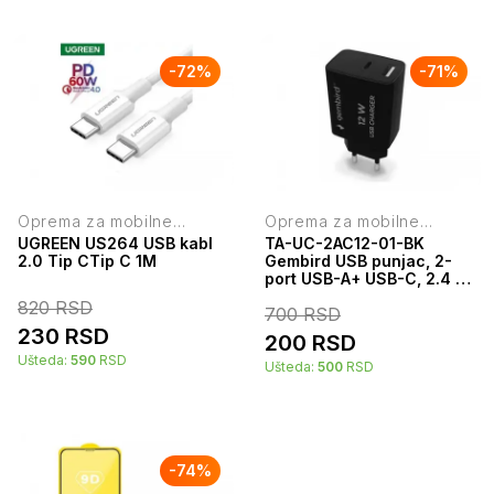
-
72
%
-
71
%
Oprema za mobilne
Oprema za mobilne
telefone
telefone
UGREEN US264 USB kabl
TA-UC-2AC12-01-BK
2.0 Tip CTip C 1M
Gembird USB punjac, 2-
port USB-A+ USB-C, 2.4 A,
Black
820
RSD
700
RSD
230
RSD
200
RSD
Ušteda:
590
RSD
Ušteda:
500
RSD
-
74
%