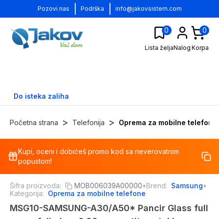
|
|
Pozovi nas
Podrška
info@jakovsistem.com
0
0
Lista želja
Nalog
Korpa
Do isteka zaliha
>
>
Početna strana
Telefonija
Oprema za mobilne telefone
Kupi, oceni i dobićeš promo kod sa neverovatnim
-
13
%
popustom!
Šifra proizvoda:
MOB006039A00000
•
Brend:
Samsung
•
Kategorija:
Oprema za mobilne telefone
MSG10-SAMSUNG-A30/A50* Pancir Glass full