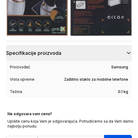
Specifikacije proizvoda
Proizvođač
Samsung
Vrsta opreme
Zaštitno staklo za mobilne telefone
Težina
0.1 kg
Ne odgovara vam cena?
Upišite cenu koja Vam je odgovarajuća. Potrudićemo sa da Vam damo
najbolju ponudu.