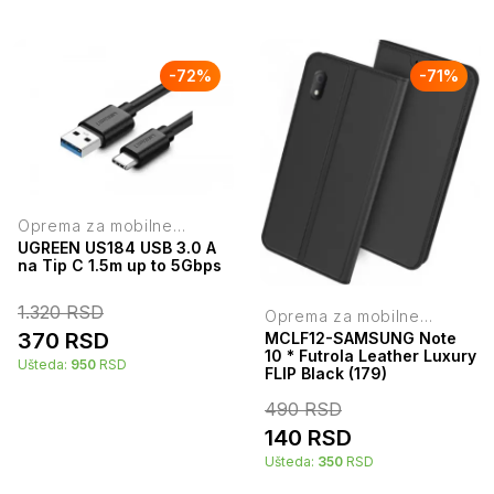
-
72
%
-
71
%
Oprema za mobilne
telefone
UGREEN US184 USB 3.0 A
na Tip C 1.5m up to 5Gbps
1.320
RSD
Oprema za mobilne
telefone
370
RSD
MCLF12-SAMSUNG Note
10 * Futrola Leather Luxury
Ušteda:
950
RSD
FLIP Black (179)
490
RSD
140
RSD
Ušteda:
350
RSD