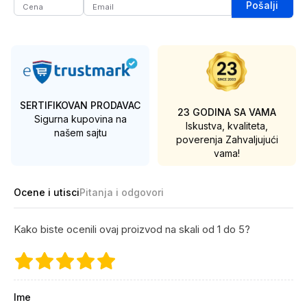
Pošalji
SERTIFIKOVAN PRODAVAC
23 GODINA SA VAMA
Sigurna kupovina na
Iskustva, kvaliteta,
našem sajtu
poverenja
Zahvaljujući
vama!
Ocene i utisci
Pitanja i odgovori
Kako biste ocenili ovaj proizvod na skali od 1 do 5?
Ime