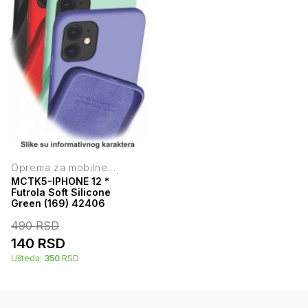
Oprema za mobilne
telefone
MCTK5-IPHONE 12 *
Futrola Soft Silicone
Green (169) 42406
490
RSD
140
RSD
Ušteda:
350
RSD