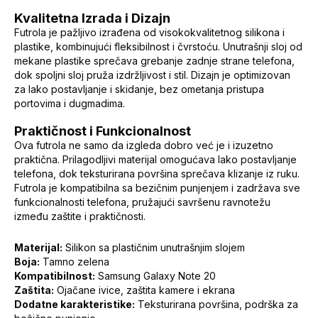
Kvalitetna Izrada i Dizajn
Futrola je pažljivo izrađena od visokokvalitetnog silikona i
plastike, kombinujući fleksibilnost i čvrstoću. Unutrašnji sloj od
mekane plastike sprečava grebanje zadnje strane telefona,
dok spoljni sloj pruža izdržljivost i stil. Dizajn je optimizovan
za lako postavljanje i skidanje, bez ometanja pristupa
portovima i dugmadima.
Praktičnost i Funkcionalnost
Ova futrola ne samo da izgleda dobro već je i izuzetno
praktična. Prilagodljivi materijal omogućava lako postavljanje
telefona, dok teksturirana površina sprečava klizanje iz ruku.
Futrola je kompatibilna sa bezičnim punjenjem i zadržava sve
funkcionalnosti telefona, pružajući savršenu ravnotežu
između zaštite i praktičnosti.
Materijal:
Silikon sa plastičnim unutrašnjim slojem
Boja:
Tamno zelena
Kompatibilnost:
Samsung Galaxy Note 20
Zaštita:
Ojačane ivice, zaštita kamere i ekrana
Dodatne karakteristike:
Teksturirana površina, podrška za