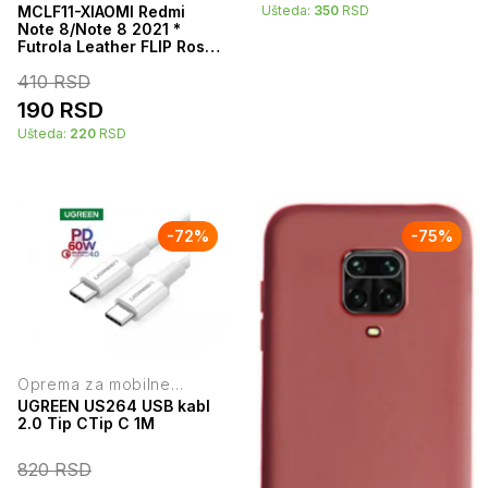
telefone
Ušteda:
350
RSD
MCLF11-XIAOMI Redmi
Note 8/Note 8 2021 *
Futrola Leather FLIP Rose
(149)
410
RSD
190
RSD
Ušteda:
220
RSD
-
72
%
-
75
%
Oprema za mobilne
telefone
UGREEN US264 USB kabl
2.0 Tip CTip C 1M
820
RSD