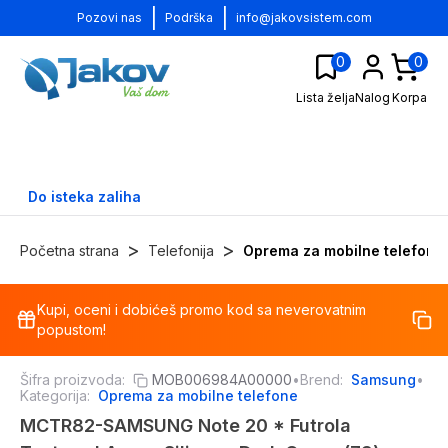
|
|
Pozovi nas
Podrška
info@jakovsistem.com
0
0
Lista želja
Nalog
Korpa
Do isteka zaliha
>
>
Početna strana
Telefonija
Oprema za mobilne telefone
Kupi, oceni i dobićeš promo kod sa neverovatnim
-
10
%
popustom!
Šifra proizvoda:
MOB006984A00000
•
Brend:
Samsung
•
Kategorija:
Oprema za mobilne telefone
MCTR82-SAMSUNG Note 20 * Futrola