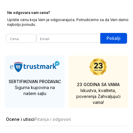
Ne odgovara vam cena?
Upišite cenu koja Vam je odgovarajuća. Potrudićemo sa da Vam damo
najbolju ponudu.
Pošalji
SERTIFIKOVAN PRODAVAC
23 GODINA SA VAMA
Sigurna kupovina na
Iskustva, kvaliteta,
našem sajtu
poverenja
Zahvaljujući
vama!
Ocene i utisci
Pitanja i odgovori