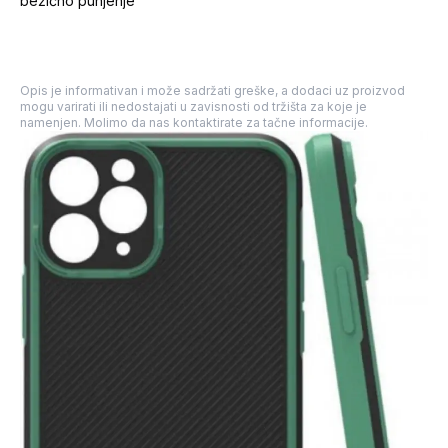
bežično punjenje
Opis je informativan i može sadržati greške, a dodaci uz proizvod
mogu varirati ili nedostajati u zavisnosti od tržišta za koje je
namenjen. Molimo da nas kontaktirate za tačne informacije.