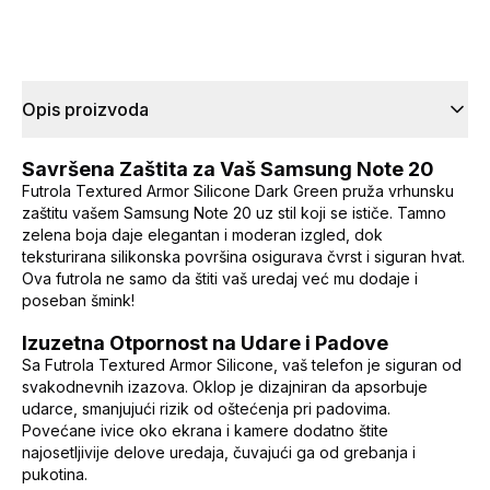
Opis proizvoda
Savršena Zaštita za Vaš Samsung Note 20
Futrola Textured Armor Silicone Dark Green pruža vrhunsku
zaštitu vašem Samsung Note 20 uz stil koji se ističe. Tamno
zelena boja daje elegantan i moderan izgled, dok
teksturirana silikonska površina osigurava čvrst i siguran hvat.
Ova futrola ne samo da štiti vaš uredaj već mu dodaje i
poseban šmink!
Izuzetna Otpornost na Udare i Padove
Sa Futrola Textured Armor Silicone, vaš telefon je siguran od
svakodnevnih izazova. Oklop je dizajniran da apsorbuje
udarce, smanjujući rizik od oštećenja pri padovima.
Povećane ivice oko ekrana i kamere dodatno štite
najosetljivije delove uredaja, čuvajući ga od grebanja i
pukotina.