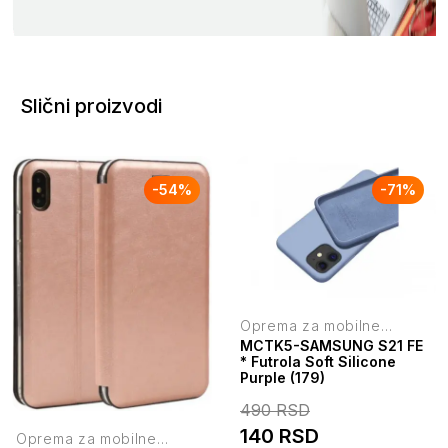
Slični proizvodi
-
54
%
-
71
%
Oprema za mobilne
telefone
MCTK5-SAMSUNG S21 FE
* Futrola Soft Silicone
Purple (179)
490
RSD
140
RSD
Oprema za mobilne