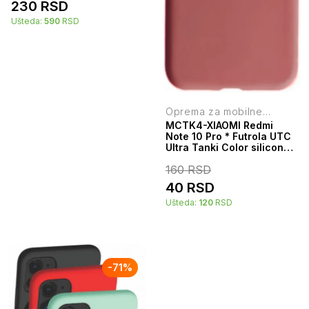
230
RSD
Ušteda:
590
RSD
Oprema za mobilne
telefone
MCTK4-XIAOMI Redmi
Note 10 Pro * Futrola UTC
Ultra Tanki Color silicone
Red (59)
160
RSD
40
RSD
Ušteda:
120
RSD
-
71
%