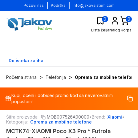
|
|
Pozovi nas
Podrška
info@jakovsistem.com
0
0
Lista želja
Nalog
Korpa
Do isteka zaliha
>
>
Početna strana
Telefonija
Oprema za mobilne telefone
Kupi, oceni i dobićeš promo kod sa neverovatnim
-
30
%
popustom!
Šifra proizvoda:
MOB007526A00000
•
Brend:
Xiaomi
•
Kategorija:
Oprema za mobilne telefone
MCTK74-XIAOMI Poco X3 Pro * Futrola