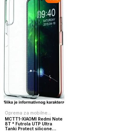
Oprema za mobilne
telefone
MCTT1-XIAOMI Redmi Note
8T * Futrola UTP Ultra
Tanki Protect silicone
providna (79)