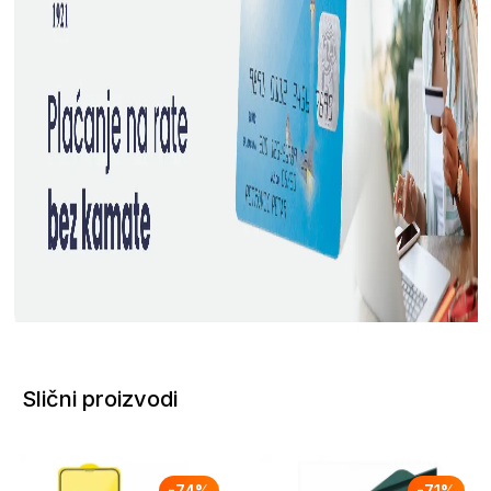
Slični proizvodi
-
74
%
-
71
%