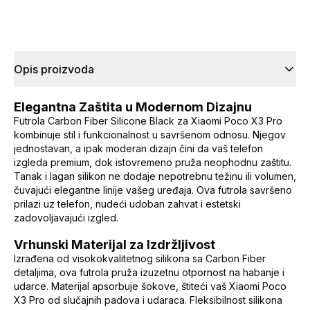
Opis proizvoda
Elegantna Zaštita u Modernom Dizajnu
Futrola Carbon Fiber Silicone Black za Xiaomi Poco X3 Pro
kombinuje stil i funkcionalnost u savršenom odnosu. Njegov
jednostavan, a ipak moderan dizajn čini da vaš telefon
izgleda premium, dok istovremeno pruža neophodnu zaštitu.
Tanak i lagan silikon ne dodaje nepotrebnu težinu ili volumen,
čuvajući elegantne linije vašeg uređaja. Ova futrola savršeno
prilazi uz telefon, nudeći udoban zahvat i estetski
zadovoljavajući izgled.
Vrhunski Materijal za Izdržljivost
Izrađena od visokokvalitetnog silikona sa Carbon Fiber
detaljima, ova futrola pruža izuzetnu otpornost na habanje i
udarce. Materijal apsorbuje šokove, štiteći vaš Xiaomi Poco
X3 Pro od slučajnih padova i udaraca. Fleksibilnost silikona