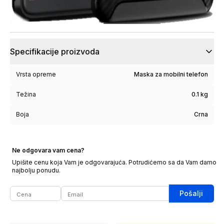
Specifikacije proizvoda
Vrsta opreme
Maska za mobilni telefon
Težina
0.1 kg
Boja
Crna
Ne odgovara vam cena?
Upišite cenu koja Vam je odgovarajuća. Potrudićemo sa da Vam damo
najbolju ponudu.
Pošalji