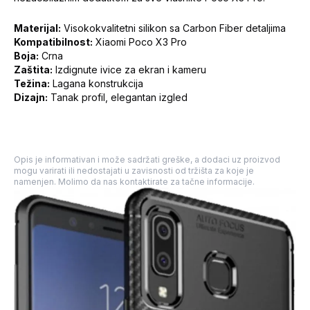
Materijal:
Visokokvalitetni silikon sa Carbon Fiber detaljima
Kompatibilnost:
Xiaomi Poco X3 Pro
Boja:
Crna
Zaštita:
Izdignute ivice za ekran i kameru
Težina:
Lagana konstrukcija
Dizajn:
Tanak profil, elegantan izgled
Opis je informativan i može sadržati greške, a dodaci uz proizvod
mogu varirati ili nedostajati u zavisnosti od tržišta za koje je
namenjen. Molimo da nas kontaktirate za tačne informacije.