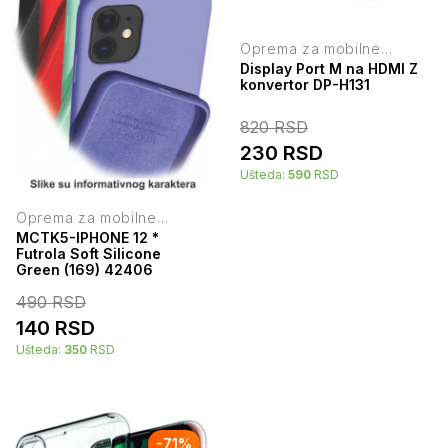
Oprema za mobilne
telefone
Display Port M na HDMI Z
konvertor DP-H131
820
RSD
230
RSD
Ušteda:
590
RSD
Oprema za mobilne
telefone
MCTK5-IPHONE 12 *
Futrola Soft Silicone
Green (169) 42406
490
RSD
140
RSD
Ušteda:
350
RSD
-
71
%