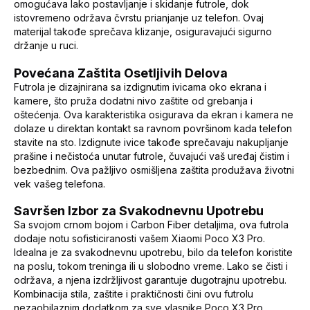
omogućava lako postavljanje i skidanje futrole, dok
istovremeno održava čvrstu prianjanje uz telefon. Ovaj
materijal takođe sprečava klizanje, osiguravajući sigurno
držanje u ruci.
Povećana Zaštita Osetljivih Delova
Futrola je dizajnirana sa izdignutim ivicama oko ekrana i
kamere, što pruža dodatni nivo zaštite od grebanja i
oštećenja. Ova karakteristika osigurava da ekran i kamera ne
dolaze u direktan kontakt sa ravnom površinom kada telefon
stavite na sto. Izdignute ivice takođe sprečavaju nakupljanje
prašine i nečistoća unutar futrole, čuvajući vaš uređaj čistim i
bezbednim. Ova pažljivo osmišljena zaštita produžava životni
vek vašeg telefona.
Savršen Izbor za Svakodnevnu Upotrebu
Sa svojom crnom bojom i Carbon Fiber detaljima, ova futrola
dodaje notu sofisticiranosti vašem Xiaomi Poco X3 Pro.
Idealna je za svakodnevnu upotrebu, bilo da telefon koristite
na poslu, tokom treninga ili u slobodno vreme. Lako se čisti i
održava, a njena izdržljivost garantuje dugotrajnu upotrebu.
Kombinacija stila, zaštite i praktičnosti čini ovu futrolu
nezaobilaznim dodatkom za sve vlasnike Poco X3 Pro.