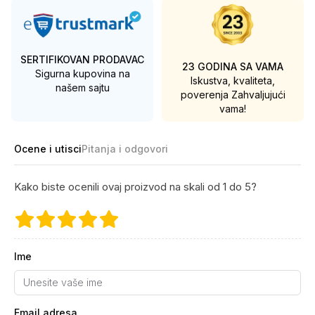
SERTIFIKOVAN PRODAVAC
23 GODINA SA VAMA
Sigurna kupovina na
Iskustva, kvaliteta,
našem sajtu
poverenja
Zahvaljujući
vama!
Ocene i utisci
Pitanja i odgovori
Kako biste ocenili ovaj proizvod na skali od 1 do 5?
Ime
Email adresa