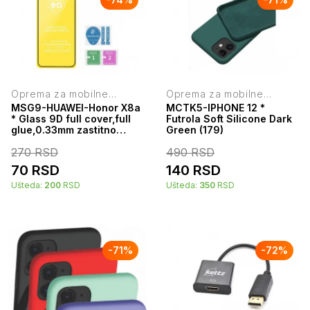
Oprema za mobilne
Oprema za mobilne
telefone
telefone
MSG9-HUAWEI-Honor X8a
MCTK5-IPHONE 12 *
* Glass 9D full cover,full
Futrola Soft Silicone Dark
glue,0.33mm zastitno
Green (179)
staklo za Honor X8a (99) T
270
RSD
490
RSD
70
RSD
140
RSD
Ušteda:
200
RSD
Ušteda:
350
RSD
-
71
%
-
72
%