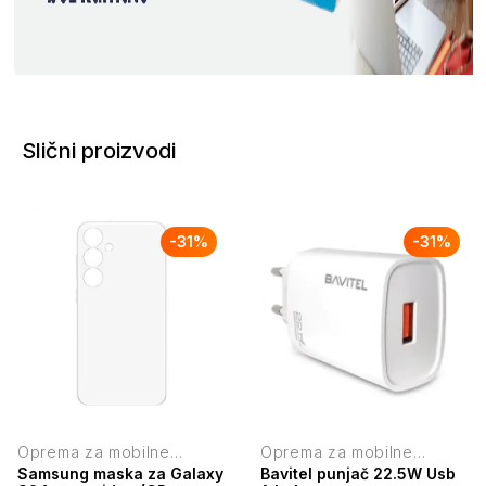
Slični proizvodi
-
31
%
-
31
%
Oprema za mobilne
Oprema za mobilne
telefone
telefone
Samsung maska za Galaxy
Bavitel punjač 22.5W Usb