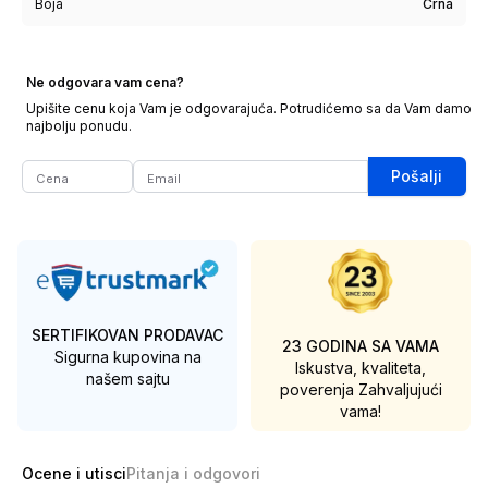
Boja
Crna
Ne odgovara vam cena?
Upišite cenu koja Vam je odgovarajuća. Potrudićemo sa da Vam damo
najbolju ponudu.
Pošalji
SERTIFIKOVAN PRODAVAC
23 GODINA SA VAMA
Sigurna kupovina na
Iskustva, kvaliteta,
našem sajtu
poverenja
Zahvaljujući
vama!
Ocene i utisci
Pitanja i odgovori