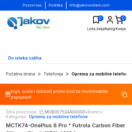
|
|
Pozovi nas
Podrška
info@jakovsistem.com
0
0
Lista želja
Nalog
Korpa
Do isteka zaliha
>
>
Početna strana
Telefonija
Oprema za mobilne telefone
Kupi, oceni i dobićeš promo kod sa neverovatnim
-
13
%
popustom!
Šifra proizvoda:
MOB007534A00000
•
Brend:
•
Kategorija:
Oprema za mobilne telefone
MCTK74-OnePlus 8 Pro * Futrola Carbon Fiber