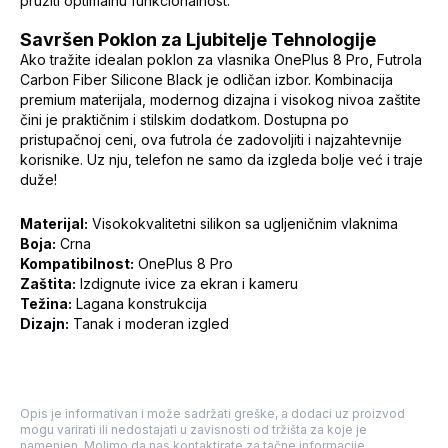
pružiti optimalnu funkcionalnost.
Savršen Poklon za Ljubitelje Tehnologije
Ako tražite idealan poklon za vlasnika OnePlus 8 Pro, Futrola
Carbon Fiber Silicone Black je odličan izbor. Kombinacija
premium materijala, modernog dizajna i visokog nivoa zaštite
čini je praktičnim i stilskim dodatkom. Dostupna po
pristupačnoj ceni, ova futrola će zadovoljiti i najzahtevnije
korisnike. Uz nju, telefon ne samo da izgleda bolje već i traje
duže!
Materijal:
Visokokvalitetni silikon sa ugljeničnim vlaknima
Boja:
Crna
Kompatibilnost:
OnePlus 8 Pro
Zaštita:
Izdignute ivice za ekran i kameru
Težina:
Lagana konstrukcija
Dizajn:
Tanak i moderan izgled
Opis je informativan i može sadržati greške, a dodaci uz proizvod
mogu varirati ili nedostajati u zavisnosti od tržišta za koje je
namenjen. Molimo da nas kontaktirate za tačne informacije.