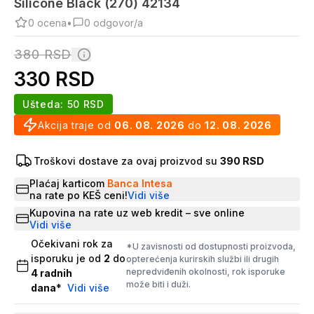
Silicone Black (270) 42134
0
ocena
•
0
odgovor/a
380
RSD
330
RSD
Ušteda:
50
RSD
Akcija traje od
06. 08. 2026
do
12. 08. 2026
Troškovi dostave za ovaj proizvod su
390 RSD
Plaćaj karticom
Banca Intesa
na rate po KEŠ ceni!
Vidi više
Kupovina na rate uz web kredit – sve online
Vidi više
Očekivani rok za
*U zavisnosti od dostupnosti proizvoda,
isporuku je od
2
do
opterećenja kurirskih službi ili drugih
nepredviđenih okolnosti, rok isporuke
4
radnih
može biti i duži.
dana
*
Vidi više