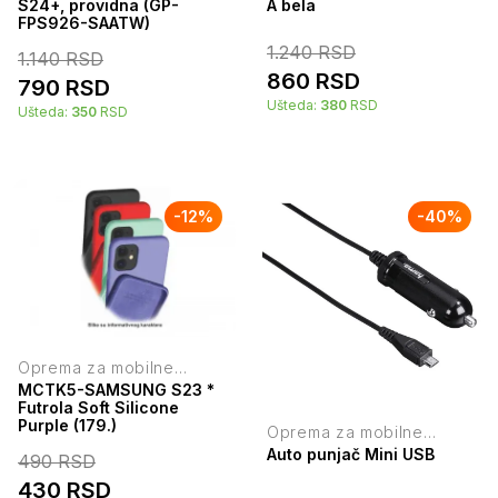
S24+, providna (GP-
A bela
FPS926-SAATW)
1.240
RSD
1.140
RSD
860
RSD
790
RSD
Ušteda:
380
RSD
Ušteda:
350
RSD
-
12
%
-
40
%
Oprema za mobilne
telefone
MCTK5-SAMSUNG S23 *
Futrola Soft Silicone
Purple (179.)
Oprema za mobilne
telefone
Auto punjač Mini USB
490
RSD
430
RSD