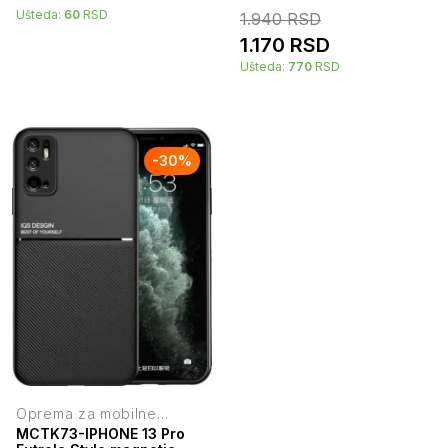
Ušteda:
60
RSD
1.940
RSD
1.170
RSD
Ušteda:
770
RSD
-
30
%
Oprema za mobilne
telefone
MCTK73-IPHONE 13 Pro