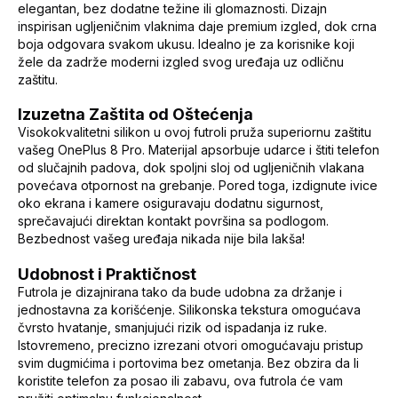
elegantan, bez dodatne težine ili glomaznosti. Dizajn
inspirisan ugljeničnim vlaknima daje premium izgled, dok crna
boja odgovara svakom ukusu. Idealno je za korisnike koji
žele da zadrže moderni izgled svog uređaja uz odličnu
zaštitu.
Izuzetna Zaštita od Oštećenja
Visokokvalitetni silikon u ovoj futroli pruža superiornu zaštitu
vašeg OnePlus 8 Pro. Materijal apsorbuje udarce i štiti telefon
od slučajnih padova, dok spoljni sloj od ugljeničnih vlakana
povećava otpornost na grebanje. Pored toga, izdignute ivice
oko ekrana i kamere osiguravaju dodatnu sigurnost,
sprečavajući direktan kontakt površina sa podlogom.
Bezbednost vašeg uređaja nikada nije bila lakša!
Udobnost i Praktičnost
Futrola je dizajnirana tako da bude udobna za držanje i
jednostavna za korišćenje. Silikonska tekstura omogućava
čvrsto hvatanje, smanjujući rizik od ispadanja iz ruke.
Istovremeno, precizno izrezani otvori omogućavaju pristup
svim dugmićima i portovima bez ometanja. Bez obzira da li
koristite telefon za posao ili zabavu, ova futrola će vam