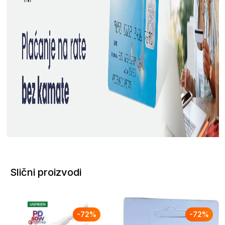
Slični proizvodi
-
72
%
-
72
%