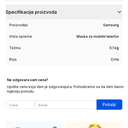
Specifikacije proizvoda
Proizvođač
Samsung
Vrsta opreme
Maska za mobilni telefon
Težina
0.1 kg
Boja
Crna
Ne odgovara vam cena?
Upišite cenu koja Vam je odgovarajuća. Potrudićemo sa da Vam damo
najbolju ponudu.
Pošalji