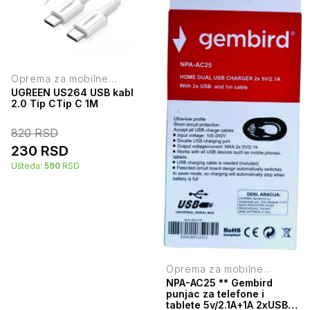
Oprema za mobilne
telefone
UGREEN US264 USB kabl
2.0 Tip CTip C 1M
820
RSD
230
RSD
Ušteda:
590
RSD
Oprema za mobilne
telefone
NPA-AC25 ** Gembird
punjac za telefone i
tablete 5v/2.1A+1A 2xUSB