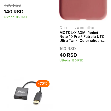
490
RSD
140
RSD
Ušteda:
350
RSD
Oprema za mobilne
telefone
MCTK4-XIAOMI Redmi
Note 10 Pro * Futrola UTC
Ultra Tanki Color silicone
Red (59)
160
RSD
40
RSD
Ušteda:
120
RSD
-
72
%