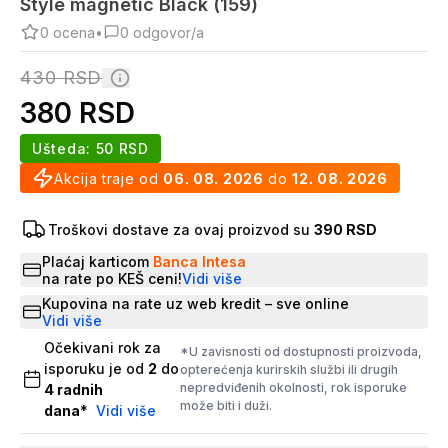
Style magnetic Black (159)
0
ocena
•
0
odgovor/a
430
RSD
380
RSD
Ušteda:
50
RSD
Akcija traje od
06. 08. 2026
do
12. 08. 2026
Troškovi dostave za ovaj proizvod su
390 RSD
Plaćaj karticom
Banca Intesa
na rate po KEŠ ceni!
Vidi više
Kupovina na rate uz web kredit – sve online
Vidi više
Očekivani rok za
*U zavisnosti od dostupnosti proizvoda,
isporuku je od
2
do
opterećenja kurirskih službi ili drugih
nepredviđenih okolnosti, rok isporuke
4
radnih
može biti i duži.
dana
*
Vidi više