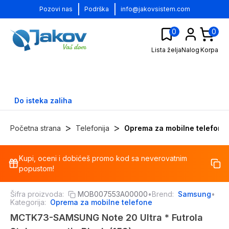
|
|
Pozovi nas
Podrška
info@jakovsistem.com
0
0
Lista želja
Nalog
Korpa
Do isteka zaliha
>
>
Početna strana
Telefonija
Oprema za mobilne telefone
Kupi, oceni i dobićeš promo kod sa neverovatnim
-
12
%
popustom!
Šifra proizvoda:
MOB007553A00000
•
Brend:
Samsung
•
Kategorija:
Oprema za mobilne telefone
MCTK73-SAMSUNG Note 20 Ultra * Futrola