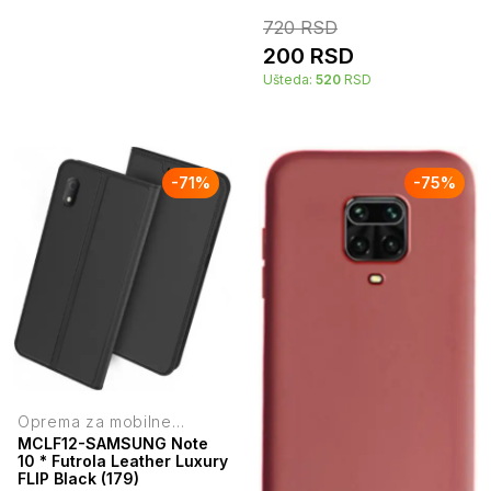
+micro USB DATA kabl
720
RSD
1M(263) 38928
200
RSD
Ušteda:
520
RSD
-
71
%
-
75
%
Oprema za mobilne
telefone
MCLF12-SAMSUNG Note
10 * Futrola Leather Luxury
FLIP Black (179)