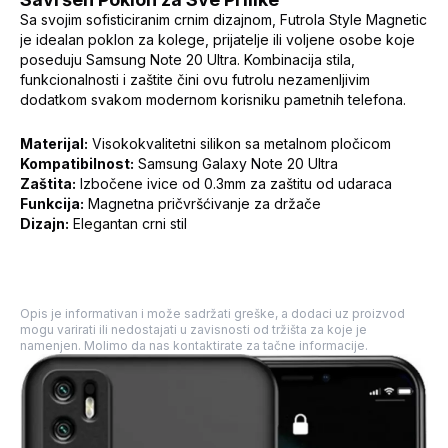
Sa svojim sofisticiranim crnim dizajnom, Futrola Style Magnetic
je idealan poklon za kolege, prijatelje ili voljene osobe koje
poseduju Samsung Note 20 Ultra. Kombinacija stila,
funkcionalnosti i zaštite čini ovu futrolu nezamenljivim
dodatkom svakom modernom korisniku pametnih telefona.
Materijal:
Visokokvalitetni silikon sa metalnom pločicom
Kompatibilnost:
Samsung Galaxy Note 20 Ultra
Zaštita:
Izbočene ivice od 0.3mm za zaštitu od udaraca
Funkcija:
Magnetna pričvršćivanje za držače
Dizajn:
Elegantan crni stil
Opis je informativan i može sadržati greške, a dodaci uz proizvod
mogu varirati ili nedostajati u zavisnosti od tržišta za koje je
namenjen. Molimo da nas kontaktirate za tačne informacije.