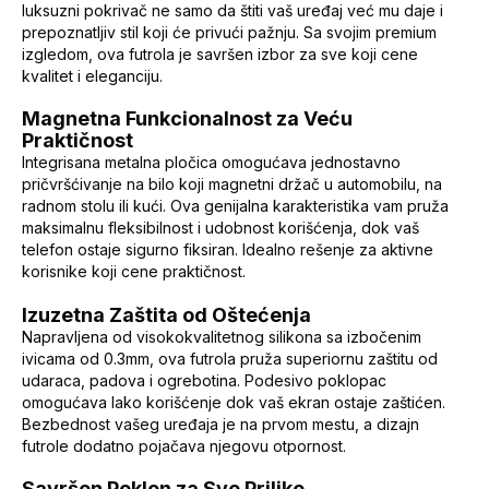
luksuzni pokrivač ne samo da štiti vaš uređaj već mu daje i
prepoznatljiv stil koji će privući pažnju. Sa svojim premium
izgledom, ova futrola je savršen izbor za sve koji cene
kvalitet i eleganciju.
Magnetna Funkcionalnost za Veću
Praktičnost
Integrisana metalna pločica omogućava jednostavno
pričvršćivanje na bilo koji magnetni držač u automobilu, na
radnom stolu ili kući. Ova genijalna karakteristika vam pruža
maksimalnu fleksibilnost i udobnost korišćenja, dok vaš
telefon ostaje sigurno fiksiran. Idealno rešenje za aktivne
korisnike koji cene praktičnost.
Izuzetna Zaštita od Oštećenja
Napravljena od visokokvalitetnog silikona sa izbočenim
ivicama od 0.3mm, ova futrola pruža superiornu zaštitu od
udaraca, padova i ogrebotina. Podesivo poklopac
omogućava lako korišćenje dok vaš ekran ostaje zaštićen.
Bezbednost vašeg uređaja je na prvom mestu, a dizajn
futrole dodatno pojačava njegovu otpornost.
Savršen Poklon za Sve Prilike