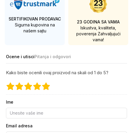
SERTIFIKOVAN PRODAVAC
23 GODINA SA VAMA
Sigurna kupovina na
Iskustva, kvaliteta,
našem sajtu
poverenja
Zahvaljujući
vama!
Ocene i utisci
Pitanja i odgovori
Kako biste ocenili ovaj proizvod na skali od 1 do 5?
Ime
Email adresa