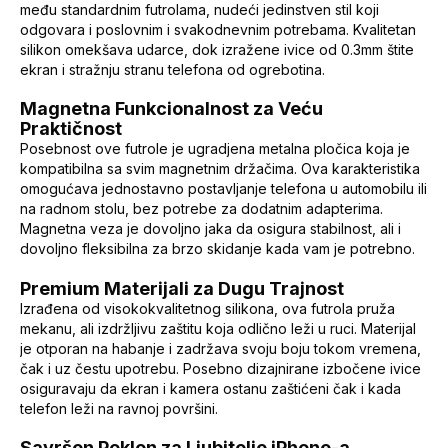
među standardnim futrolama, nudeći jedinstven stil koji
odgovara i poslovnim i svakodnevnim potrebama. Kvalitetan
silikon omekšava udarce, dok izražene ivice od 0.3mm štite
ekran i stražnju stranu telefona od ogrebotina.
Magnetna Funkcionalnost za Veću
Praktičnost
Posebnost ove futrole je ugradjena metalna pločica koja je
kompatibilna sa svim magnetnim držačima. Ova karakteristika
omogućava jednostavno postavljanje telefona u automobilu ili
na radnom stolu, bez potrebe za dodatnim adapterima.
Magnetna veza je dovoljno jaka da osigura stabilnost, ali i
dovoljno fleksibilna za brzo skidanje kada vam je potrebno.
Premium Materijali za Dugu Trajnost
Izrađena od visokokvalitetnog silikona, ova futrola pruža
mekanu, ali izdržljivu zaštitu koja odlično leži u ruci. Materijal
je otporan na habanje i zadržava svoju boju tokom vremena,
čak i uz čestu upotrebu. Posebno dizajnirane izbočene ivice
osiguravaju da ekran i kamera ostanu zaštićeni čak i kada
telefon leži na ravnoj površini.
Savršen Poklon za Ljubitelje iPhone-a