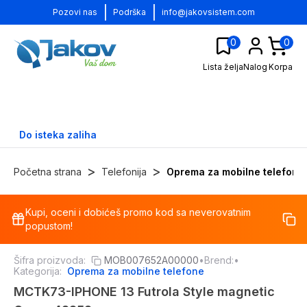
|
|
Pozovi nas
Podrška
info@jakovsistem.com
0
0
Lista želja
Nalog
Korpa
Do isteka zaliha
>
>
Početna strana
Telefonija
Oprema za mobilne telefone
Kupi, oceni i dobićeš promo kod sa neverovatnim
-
30
%
popustom!
Šifra proizvoda:
MOB007652A00000
•
Brend:
•
Kategorija:
Oprema za mobilne telefone
MCTK73-IPHONE 13 Futrola Style magnetic