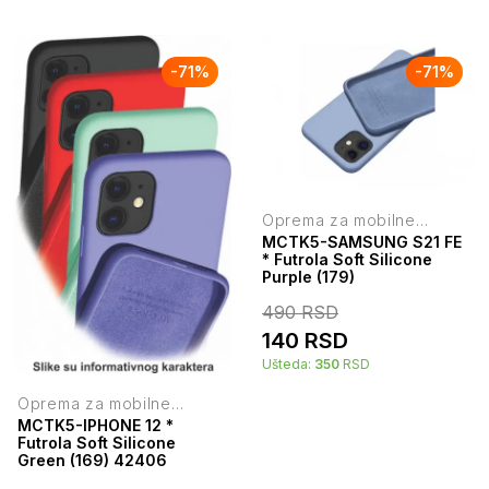
-
71
%
-
71
%
Oprema za mobilne
telefone
MCTK5-SAMSUNG S21 FE
* Futrola Soft Silicone
Purple (179)
490
RSD
140
RSD
Ušteda:
350
RSD
Oprema za mobilne
telefone
MCTK5-IPHONE 12 *
Futrola Soft Silicone
Green (169) 42406