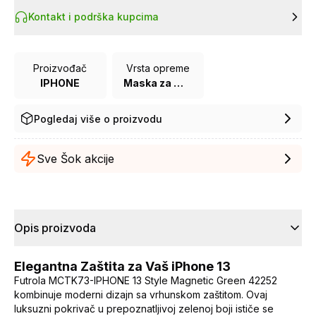
Kontakt i podrška kupcima
Proizvođač
Vrsta opreme
IPHONE
Maska za mobilni telefon
Pogledaj više o proizvodu
Sve Šok akcije
Opis proizvoda
Elegantna Zaštita za Vaš iPhone 13
Futrola MCTK73-IPHONE 13 Style Magnetic Green 42252
kombinuje moderni dizajn sa vrhunskom zaštitom. Ovaj
luksuzni pokrivač u prepoznatljivoj zelenoj boji ističe se