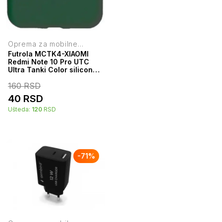
Oprema za mobilne
telefone
Futrola MCTK4-XIAOMI
Redmi Note 10 Pro UTC
Ultra Tanki Color silicone
Dark Green
160
RSD
40
RSD
Ušteda:
120
RSD
-
71
%