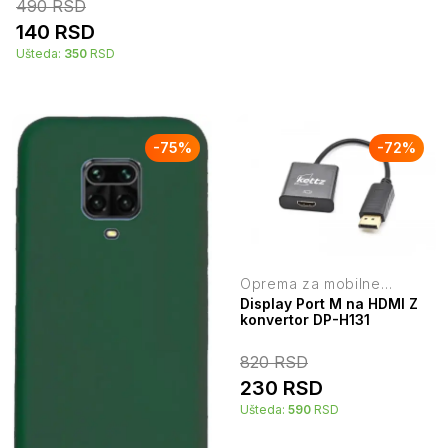
490
RSD
140
RSD
Ušteda:
350
RSD
-
75
%
-
72
%
Oprema za mobilne
telefone
Display Port M na HDMI Z
konvertor DP-H131
820
RSD
230
RSD
Ušteda:
590
RSD