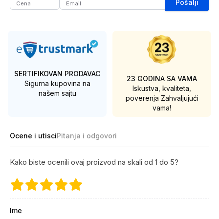
Pošalji
SERTIFIKOVAN PRODAVAC
23 GODINA SA VAMA
Sigurna kupovina na
Iskustva, kvaliteta,
našem sajtu
poverenja
Zahvaljujući
vama!
Ocene i utisci
Pitanja i odgovori
Kako biste ocenili ovaj proizvod na skali od 1 do 5?
Ime