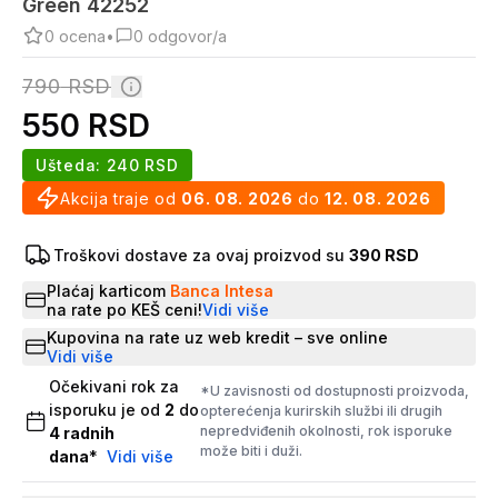
Green 42252
0
ocena
•
0
odgovor/a
790
RSD
550
RSD
Ušteda:
240
RSD
Akcija traje od
06. 08. 2026
do
12. 08. 2026
Troškovi dostave za ovaj proizvod su
390 RSD
Plaćaj karticom
Banca Intesa
na rate po KEŠ ceni!
Vidi više
Kupovina na rate uz web kredit – sve online
Vidi više
Očekivani rok za
*U zavisnosti od dostupnosti proizvoda,
isporuku je od
2
do
opterećenja kurirskih službi ili drugih
nepredviđenih okolnosti, rok isporuke
4
radnih
može biti i duži.
dana
*
Vidi više