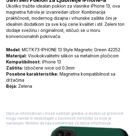
Ukoliko tražite idealan poklon za vlasnike iPhone 13, ova
magnetna futrola je izvanredan izbor. Kombinacija
praktičnosti, modernog dizajna i vrhunske zaštite čini je
idealnim dodatkom za sve koji cene kvalitet i stil. Zeleni ton
dodaje svežinu i originalnost, ističući se u moru
konvencionalnih pokrivača.
Model:
MCTK73-IPHONE 13 Style Magnetic Green 42252
Materijal:
Visokokvalitetni silikon sa metalnom pločicom
Kompatibilnost:
iPhone 13
Zaštita:
Izbočene ivice od 0.3mm
Posebne karakteristike:
Magnetna kompatibilnost sa
držačima
Boja:
Zelena
Opis je informativan i može sadržati greške, a dodaci uz proizvod
mogu varirati ili nedostajati u zavisnosti od tržišta za koje je
namenjen. Molimo da nas kontaktirate za tačne informacije.