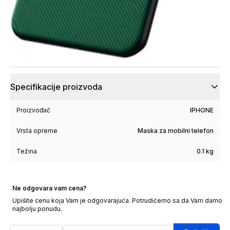
Specifikacije proizvoda
Proizvođač
IPHONE
Vrsta opreme
Maska za mobilni telefon
Težina
0.1 kg
Ne odgovara vam cena?
Upišite cenu koja Vam je odgovarajuća. Potrudićemo sa da Vam damo
najbolju ponudu.