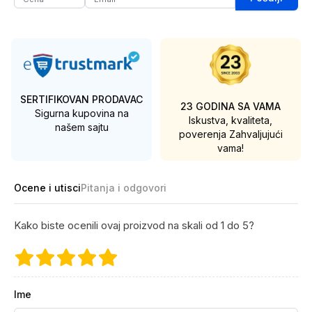
SERTIFIKOVAN PRODAVAC
23 GODINA SA VAMA
Sigurna kupovina na
Iskustva, kvaliteta,
našem sajtu
poverenja
Zahvaljujući
vama!
Ocene i utisci
Pitanja i odgovori
Kako biste ocenili ovaj proizvod na skali od 1 do 5?
Ime