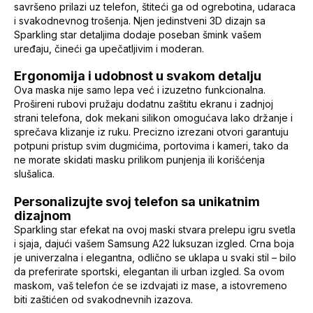
savršeno prilazi uz telefon, štiteći ga od ogrebotina, udaraca
i svakodnevnog trošenja. Njen jedinstveni 3D dizajn sa
Sparkling star detaljima dodaje poseban šmink vašem
uređaju, čineći ga upečatljivim i moderan.
Ergonomija i udobnost u svakom detalju
Ova maska nije samo lepa već i izuzetno funkcionalna.
Prošireni rubovi pružaju dodatnu zaštitu ekranu i zadnjoj
strani telefona, dok mekani silikon omogućava lako držanje i
sprečava klizanje iz ruku. Precizno izrezani otvori garantuju
potpuni pristup svim dugmićima, portovima i kameri, tako da
ne morate skidati masku prilikom punjenja ili korišćenja
slušalica.
Personalizujte svoj telefon sa unikatnim
dizajnom
Sparkling star efekat na ovoj maski stvara prelepu igru svetla
i sjaja, dajući vašem Samsung A22 luksuzan izgled. Crna boja
je univerzalna i elegantna, odlično se uklapa u svaki stil – bilo
da preferirate sportski, elegantan ili urban izgled. Sa ovom
maskom, vaš telefon će se izdvajati iz mase, a istovremeno
biti zaštićen od svakodnevnih izazova.