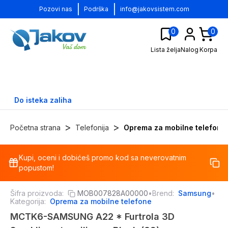
|
|
Pozovi nas
Podrška
info@jakovsistem.com
0
0
Lista želja
Nalog
Korpa
Do isteka zaliha
>
>
Početna strana
Telefonija
Oprema za mobilne telefone
Kupi, oceni i dobićeš promo kod sa neverovatnim
-
13
%
popustom!
Šifra proizvoda:
MOB007828A00000
•
Brend:
Samsung
•
Kategorija:
Oprema za mobilne telefone
MCTK6-SAMSUNG A22 * Furtrola 3D