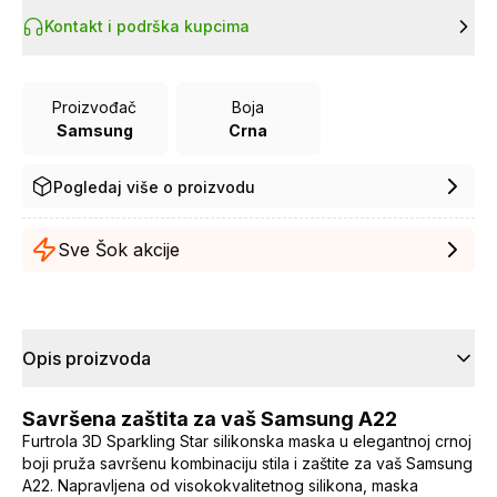
Kontakt i podrška kupcima
Proizvođač
Boja
Samsung
Crna
Pogledaj više o proizvodu
Sve Šok akcije
Opis proizvoda
Savršena zaštita za vaš Samsung A22
Furtrola 3D Sparkling Star silikonska maska u elegantnoj crnoj
boji pruža savršenu kombinaciju stila i zaštite za vaš Samsung
A22. Napravljena od visokokvalitetnog silikona, maska