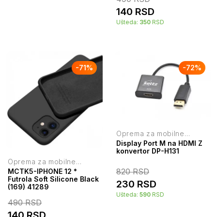
140
RSD
Ušteda:
350
RSD
-
71
%
-
72
%
Oprema za mobilne
telefone
Display Port M na HDMI Z
konvertor DP-H131
Oprema za mobilne
telefone
820
RSD
MCTK5-IPHONE 12 *
Futrola Soft Silicone Black
230
RSD
(169) 41289
Ušteda:
590
RSD
490
RSD
140
RSD