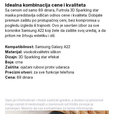
Idealna kombinacija cene i kvaliteta
Sa cenom od samo 89 dinara, Furtrola 3D Sparkling star
maska predstavlja odličan odnos cene i kvaliteta. Dobijate
premium zaštitu po pristupačnoj ceni, bez kompromisa u
pogledu izgleda ili trajnosti. Ovo je savršen izbor za sve
korisnike Samsung A22 koji žele da zaštite svoj uređaj, a da
pritom ne žrtvuju estetiku i stil.
Kompatibilnost:
Samsung Galaxy A22
Materijal:
visokokvalitetni silikon
Dizajn:
3D Sparkling star efekat
Boja:
crna
Zaštita:
ojačani rubovi protiv udaraca
Precizni otvori:
za sve funkcije telefona
Cena:
89 dinara
Opis je informativan i može sadržati greške, a dodaci uz proizvod
mogu varirati ili nedostajati u zavisnosti od tržišta za koje je
namenjen. Molimo da nas kontaktirate za tačne informacije.