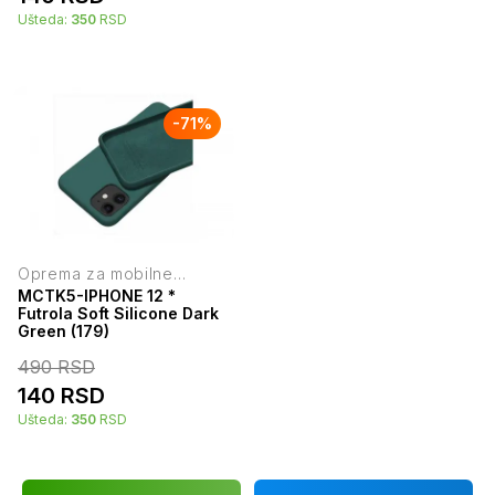
Ušteda:
350
RSD
-
71
%
Oprema za mobilne
telefone
MCTK5-IPHONE 12 *
Futrola Soft Silicone Dark
Green (179)
490
RSD
140
RSD
Ušteda:
350
RSD