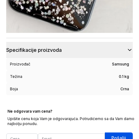
Specifikacije proizvoda
Proizvođač
Samsung
Težina
0.1 kg
Boja
Crna
Ne odgovara vam cena?
Upišite cenu koja Vam je odgovarajuća. Potrudićemo sa da Vam damo
najbolju ponudu.
Pošalji