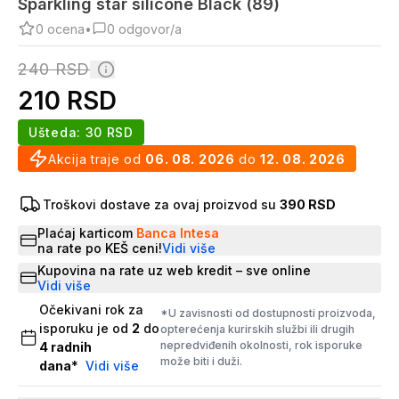
Sparkling star silicone Black (89)
0
ocena
•
0
odgovor/a
240
RSD
210
RSD
Ušteda:
30
RSD
Akcija traje od
06. 08. 2026
do
12. 08. 2026
Troškovi dostave za ovaj proizvod su
390 RSD
Plaćaj karticom
Banca Intesa
na rate po KEŠ ceni!
Vidi više
Kupovina na rate uz web kredit – sve online
Vidi više
Očekivani rok za
*U zavisnosti od dostupnosti proizvoda,
isporuku je od
2
do
opterećenja kurirskih službi ili drugih
nepredviđenih okolnosti, rok isporuke
4
radnih
može biti i duži.
dana
*
Vidi više