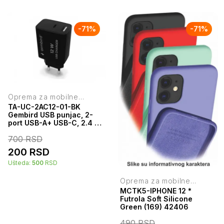
-
71
%
-
71
%
Oprema za mobilne
telefone
TA-UC-2AC12-01-BK
Gembird USB punjac, 2-
port USB-A+ USB-C, 2.4 A,
Black
700
RSD
200
RSD
Ušteda:
500
RSD
Oprema za mobilne
telefone
MCTK5-IPHONE 12 *
Futrola Soft Silicone
Green (169) 42406
490
RSD