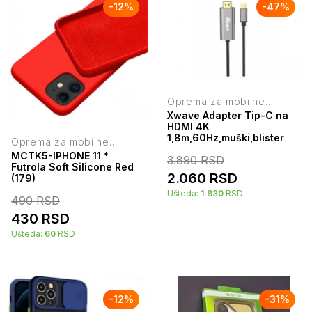
-
12
%
-
47
%
Oprema za mobilne
telefone
Xwave Adapter Tip-C na
HDMI 4K
1,8m,60Hz,muški,blister
Oprema za mobilne
telefone
MCTK5-IPHONE 11 *
3.890
RSD
Futrola Soft Silicone Red
2.060
RSD
(179)
Ušteda:
1.830
RSD
490
RSD
430
RSD
Ušteda:
60
RSD
-
12
%
-
31
%