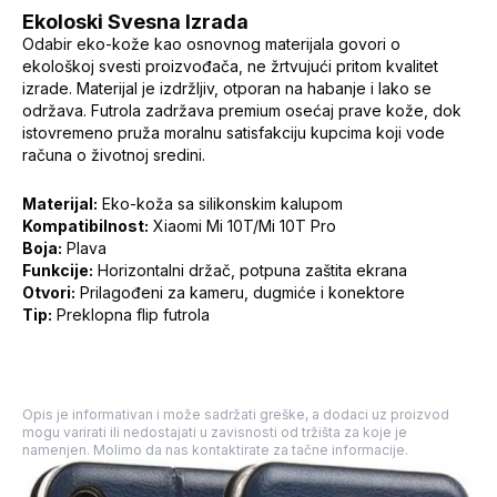
Ekoloski Svesna Izrada
Odabir eko-kože kao osnovnog materijala govori o
ekološkoj svesti proizvođača, ne žrtvujući pritom kvalitet
izrade. Materijal je izdržljiv, otporan na habanje i lako se
održava. Futrola zadržava premium osećaj prave kože, dok
istovremeno pruža moralnu satisfakciju kupcima koji vode
računa o životnoj sredini.
Materijal:
Eko-koža sa silikonskim kalupom
Kompatibilnost:
Xiaomi Mi 10T/Mi 10T Pro
Boja:
Plava
Funkcije:
Horizontalni držač, potpuna zaštita ekrana
Otvori:
Prilagođeni za kameru, dugmiće i konektore
Tip:
Preklopna flip futrola
Opis je informativan i može sadržati greške, a dodaci uz proizvod
mogu varirati ili nedostajati u zavisnosti od tržišta za koje je
namenjen. Molimo da nas kontaktirate za tačne informacije.