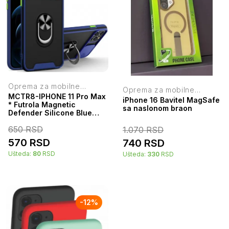
Oprema za mobilne
Oprema za mobilne
telefone
MCTR8-IPHONE 11 Pro Max
telefone
iPhone 16 Bavitel MagSafe
* Futrola Magnetic
sa naslonom braon
Defender Silicone Blue
(277) 41629
650
RSD
1.070
RSD
570
RSD
740
RSD
Ušteda:
80
RSD
Ušteda:
330
RSD
-
12
%