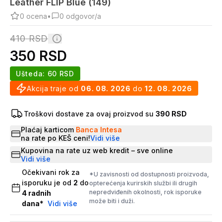
Leather FLIP Blue (149)
0
ocena
•
0
odgovor/a
410
RSD
350
RSD
Ušteda:
60
RSD
Akcija traje od
06. 08. 2026
do
12. 08. 2026
Troškovi dostave za ovaj proizvod su
390 RSD
Plaćaj karticom
Banca Intesa
na rate po KEŠ ceni!
Vidi više
Kupovina na rate uz web kredit – sve online
Vidi više
Očekivani rok za
*U zavisnosti od dostupnosti proizvoda,
isporuku je od
2
do
opterećenja kurirskih službi ili drugih
nepredviđenih okolnosti, rok isporuke
4
radnih
može biti i duži.
dana
*
Vidi više