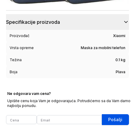
Specifikacije proizvoda
Proizvođač
Xiaomi
Vrsta opreme
Maska za mobilni telefon
Težina
0.1 kg
Boja
Plava
Ne odgovara vam cena?
Upišite cenu koja Vam je odgovarajuća. Potrudićemo sa da Vam damo
najbolju ponudu.
Pošalji