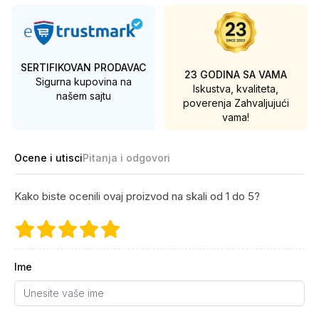
SERTIFIKOVAN PRODAVAC
23 GODINA SA VAMA
Sigurna kupovina na
Iskustva, kvaliteta,
našem sajtu
poverenja
Zahvaljujući
vama!
Ocene i utisci
Pitanja i odgovori
Kako biste ocenili ovaj proizvod na skali od 1 do 5?
Ime