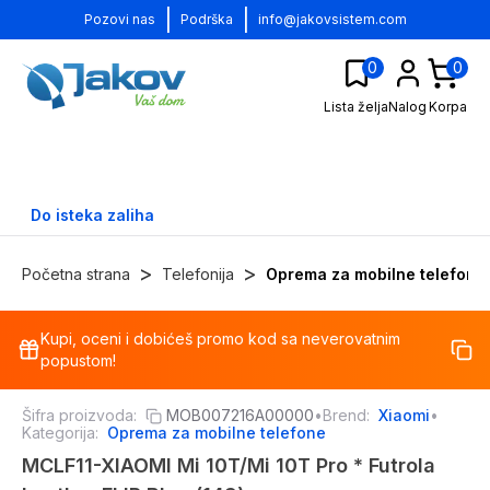
|
|
Pozovi nas
Podrška
info@jakovsistem.com
0
0
Lista želja
Nalog
Korpa
Do isteka zaliha
>
>
Početna strana
Telefonija
Oprema za mobilne telefone
Kupi, oceni i dobićeš promo kod sa neverovatnim
-
15
%
popustom!
Šifra proizvoda:
MOB007216A00000
•
Brend:
Xiaomi
•
Kategorija:
Oprema za mobilne telefone
MCLF11-XIAOMI Mi 10T/Mi 10T Pro * Futrola