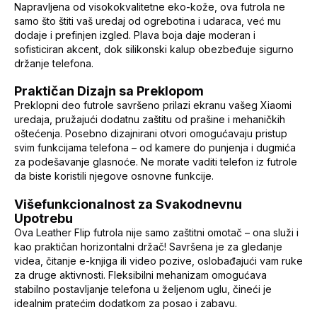
Napravljena od visokokvalitetne eko-kože, ova futrola ne
samo što štiti vaš uredaj od ogrebotina i udaraca, već mu
dodaje i prefinjen izgled. Plava boja daje moderan i
sofisticiran akcent, dok silikonski kalup obezbeđuje sigurno
držanje telefona.
Praktičan Dizajn sa Preklopom
Preklopni deo futrole savršeno prilazi ekranu vašeg Xiaomi
uredaja, pružajući dodatnu zaštitu od prašine i mehaničkih
oštećenja. Posebno dizajnirani otvori omogućavaju pristup
svim funkcijama telefona – od kamere do punjenja i dugmića
za podešavanje glasnoće. Ne morate vaditi telefon iz futrole
da biste koristili njegove osnovne funkcije.
Višefunkcionalnost za Svakodnevnu
Upotrebu
Ova Leather Flip futrola nije samo zaštitni omotač – ona služi i
kao praktičan horizontalni držač! Savršena je za gledanje
videa, čitanje e-knjiga ili video pozive, oslobađajući vam ruke
za druge aktivnosti. Fleksibilni mehanizam omogućava
stabilno postavljanje telefona u željenom uglu, čineći je
idealnim pratećim dodatkom za posao i zabavu.