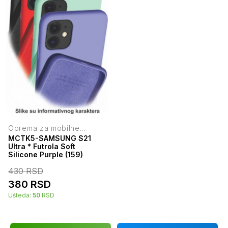
Oprema za mobilne
telefone
MCTK5-SAMSUNG S21
Ultra * Futrola Soft
Silicone Purple (159)
430
RSD
380
RSD
Ušteda:
50
RSD