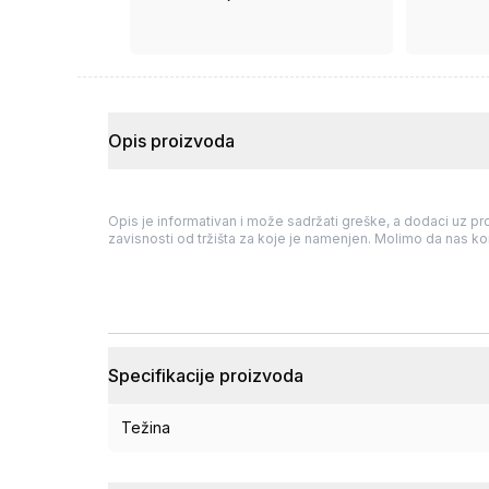
ima ugovor.
Opis proizvoda
Opis je informativan i može sadržati greške, a dodaci uz pro
zavisnosti od tržišta za koje je namenjen. Molimo da nas kon
Specifikacije proizvoda
Težina