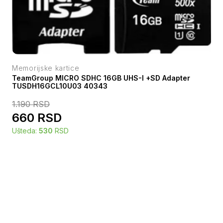
Memorijske kartice
TeamGroup MICRO SDHC 16GB UHS-I +SD Adapter
TUSDH16GCL10U03 40343
1.190
RSD
660
RSD
Ušteda:
530
RSD