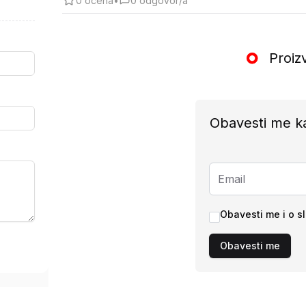
0
ocena
•
0
odgovor/a
Proiz
Obavesti me k
Obavesti me i o s
Obavesti me