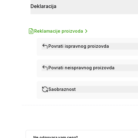
Deklaracija
Reklamacije proizvoda
Povrati ispravnog proizovda
Povrati neispravnog proizovda
Saobraznost
Ne odgovara vam cena?