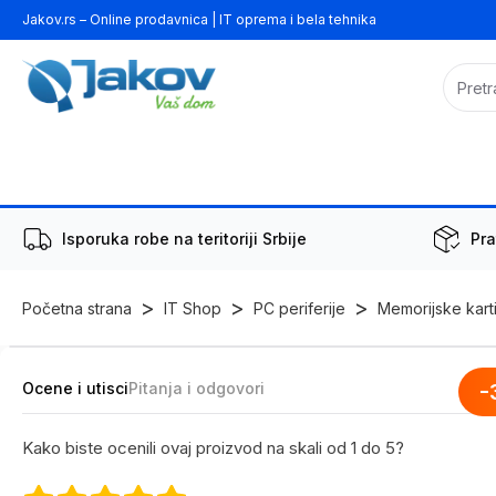
Jakov.rs – Online prodavnica | IT oprema i bela tehnika
Isporuka robe na teritoriji Srbije
Pra
>
>
>
Početna strana
IT Shop
PC periferije
Memorijske karti
Ocene i utisci
Pitanja i odgovori
-
Kako biste ocenili ovaj proizvod na skali od 1 do 5?