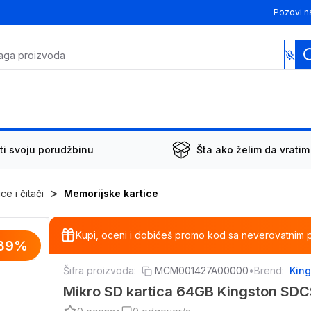
Pozovi n
ti svoju porudžbinu
Šta ako želim da vratim
>
ce i čitači
Memorijske kartice
Kupi, oceni i dobićeš promo kod sa neverovatnim 
39
%
Šifra proizvoda:
MCM001427A00000
•
Brend:
Kin
Mikro SD kartica 64GB Kingston S