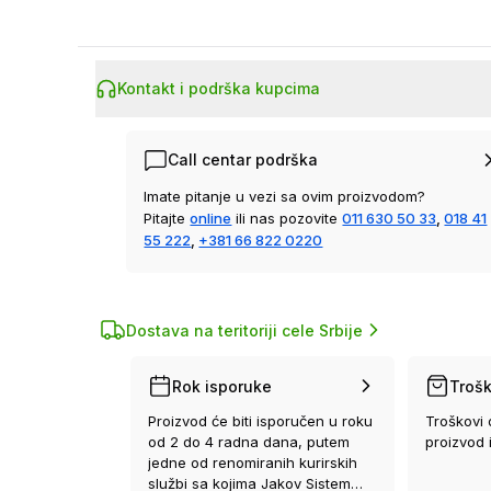
Kontakt i podrška kupcima
Call centar podrška
Imate pitanje u vezi sa ovim proizvodom?
Pitajte
online
ili nas pozovite
011 630 50 33
,
018 41
55 222
,
+381 66 822 0220
Dostava na teritoriji cele Srbije
Rok isporuke
Trošk
Proizvod će biti isporučen u roku
Troškovi 
od 2 do 4 radna dana, putem
proizvod 
jedne od renomiranih kurirskih
službi sa kojima Jakov Sistem