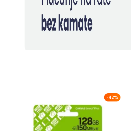
-
42
%