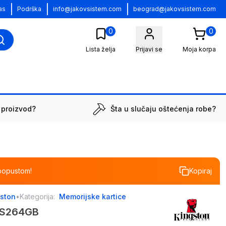
|
|
|
as
Podrška
info@jakovsistem.com
beograd@jakovsistem.com
0
0
Lista želja
Prijavi se
Moja korpa
 proizvod?
Šta u slučaju oštećenja robe?
popustom!
Kopiraj
gston
•
Kategorija:
Memorijske kartice
DCS264GB