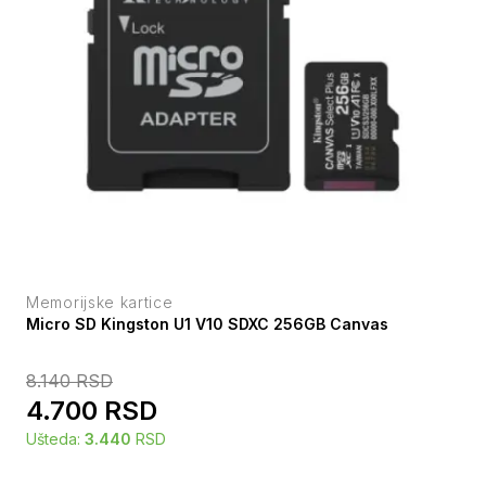
Memorijske kartice
Micro SD Kingston U1 V10 SDXC 256GB Canvas
8.140
RSD
4.700
RSD
Ušteda:
3.440
RSD