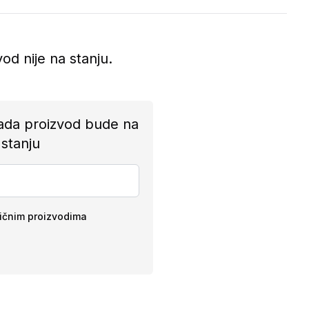
vod nije na stanju.
ada proizvod bude na
stanju
ličnim proizvodima