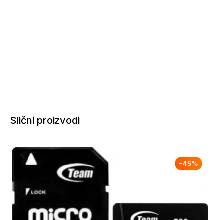
Slični proizvodi
-
45
%