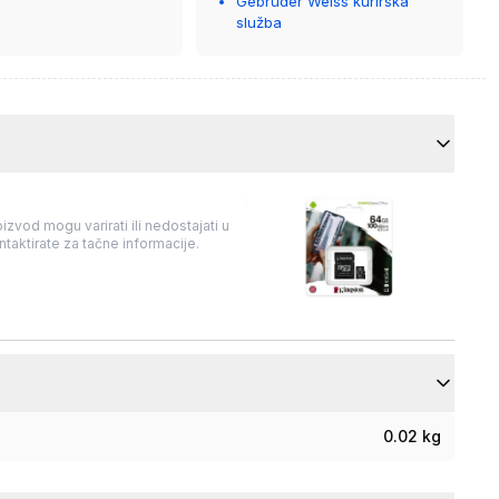
Gebrüder Weiss kurirska
služba
izvod mogu varirati ili nedostajati u
taktirate za tačne informacije.
0.02 kg