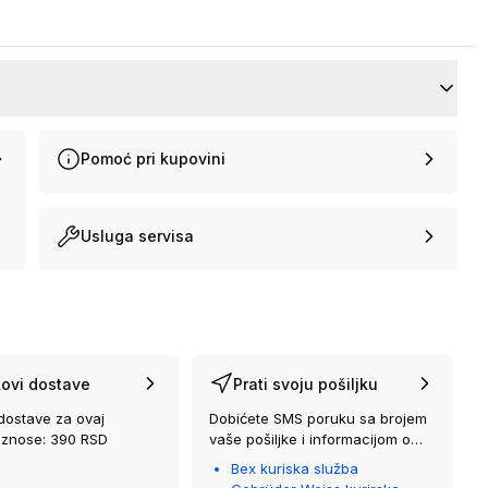
Pomoć pri kupovini
Usluga servisa
ovi dostave
Prati svoju pošiljku
dostave za ovaj
Dobićete SMS poruku sa brojem
iznose: 390 RSD
vaše pošiljke i informacijom o
kurirskoj službi koja će vam je
Bex kuriska služba
isporučiti.