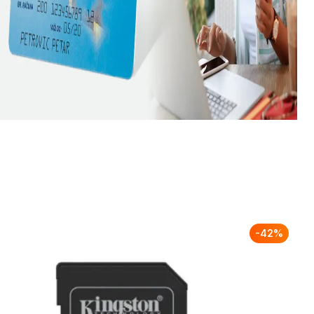
-
42
%