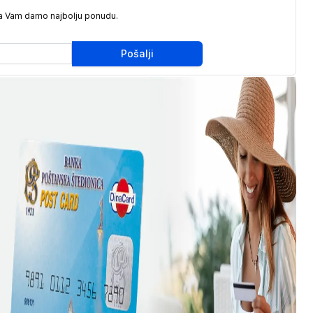
da Vam damo najbolju ponudu.
Pošalji