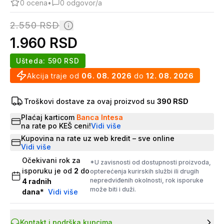
0
ocena
•
0
odgovor/a
2.550
RSD
1.960
RSD
Ušteda:
590
RSD
Akcija traje od
06. 08. 2026
do
12. 08. 2026
Troškovi dostave za ovaj proizvod su
390 RSD
Plaćaj karticom
Banca Intesa
na rate po KEŠ ceni!
Vidi više
Kupovina na rate uz web kredit – sve online
Vidi više
Očekivani rok za
*U zavisnosti od dostupnosti proizvoda,
isporuku je od
2
do
opterećenja kurirskih službi ili drugih
nepredviđenih okolnosti, rok isporuke
4
radnih
može biti i duži.
dana
*
Vidi više
Kontakt i podrška kupcima