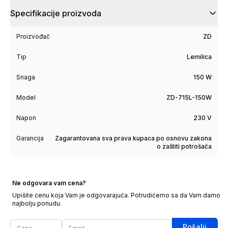
Specifikacije proizvoda
Proizvođač
ZD
Tip
Lemilica
Snaga
150 W
Model
ZD-715L-150W
Napon
230 V
Garancija
Zagarantovana sva prava kupaca po osnovu zakona
o zaštiti potrošača
Ne odgovara vam cena?
Upišite cenu koja Vam je odgovarajuća. Potrudićemo sa da Vam damo
najbolju ponudu.
Pošalji