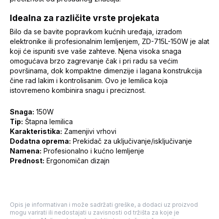
Idealna za različite vrste projekata
Bilo da se bavite popravkom kućnih uređaja, izradom
elektronike ili profesionalnim lemljenjem, ZD-715L-150W je alat
koji će ispuniti sve vaše zahteve. Njena visoka snaga
omogućava brzo zagrevanje čak i pri radu sa većim
površinama, dok kompaktne dimenzije i lagana konstrukcija
čine rad lakim i kontrolisanim. Ovo je lemilica koja
istovremeno kombinira snagu i preciznost.
Snaga:
150W
Tip:
Štapna lemilica
Karakteristika:
Zamenjivi vrhovi
Dodatna oprema:
Prekidač za uključivanje/isključivanje
Namena:
Profesionalno i kućno lemljenje
Prednost:
Ergonomičan dizajn
Opis je informativan i može sadržati greške, a dodaci uz proizvod
mogu varirati ili nedostajati u zavisnosti od tržišta za koje je