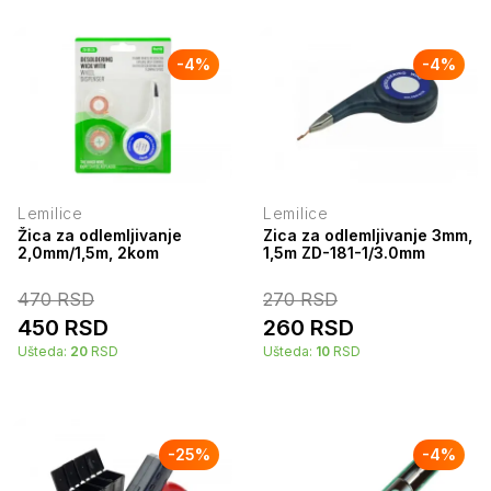
-
4
%
-
4
%
Lemilice
Lemilice
Žica za odlemljivanje
Zica za odlemljivanje 3mm,
2,0mm/1,5m, 2kom
1,5m ZD-181-1/3.0mm
470
RSD
270
RSD
450
RSD
260
RSD
Ušteda:
20
RSD
Ušteda:
10
RSD
-
25
%
-
4
%