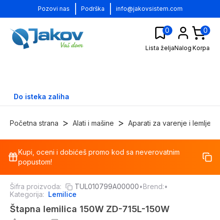
|
|
Pozovi nas
Podrška
info@jakovsistem.com
0
0
Lista želja
Nalog
Korpa
Do isteka zaliha
>
>
Početna strana
Alati i mašine
Aparati za varenje i lemljenj
Kupi, oceni i dobićeš promo kod sa neverovatnim
-
23
%
popustom!
Šifra proizvoda:
TUL010799A00000
•
Brend:
•
Kategorija:
Lemilice
Štapna lemilica 150W ZD-715L-150W