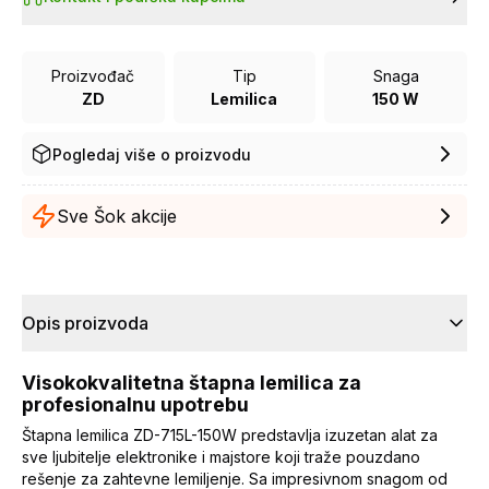
Proizvođač
Tip
Snaga
ZD
Lemilica
150 W
Pogledaj više o proizvodu
Sve Šok akcije
Opis proizvoda
Visokokvalitetna štapna lemilica za
profesionalnu upotrebu
Štapna lemilica ZD-715L-150W predstavlja izuzetan alat za
sve ljubitelje elektronike i majstore koji traže pouzdano
rešenje za zahtevne lemiljenje. Sa impresivnom snagom od