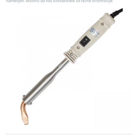
namenjen. Molimo da nas kontaktirate za tačne informacije.