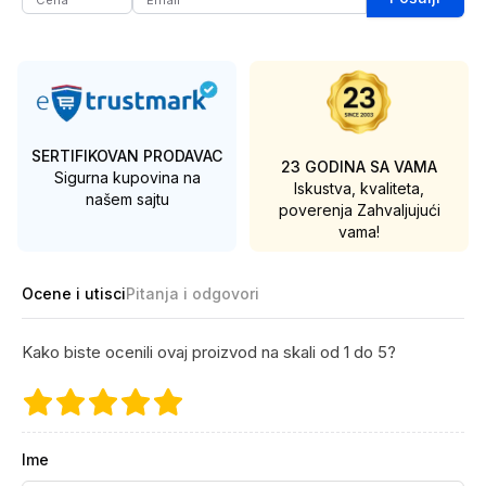
SERTIFIKOVAN PRODAVAC
23 GODINA SA VAMA
Sigurna kupovina na
Iskustva, kvaliteta,
našem sajtu
poverenja
Zahvaljujući
vama!
Ocene i utisci
Pitanja i odgovori
Kako biste ocenili ovaj proizvod na skali od 1 do 5?
Ime