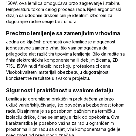
150W, ova lemilica omogućava brzo zagrevanje i stabilnu
temperaturu tokom celog procesa rada. Njen ergonomski
dizajn sa udobnim drškom čini je idealnim izborom za
dugotrajne radne sesije bez umora.
Precizno lemljenje sa zamenjivim vrhovima
Jedna od ključnih prednosti ove lemilice je mogućnost
jednostavne zamene vrha, što vam omogućava da
prilagodite alat različitim tipovima lemljenja. Bilo da radite sa
finim elektroničkim komponentama ili debljim žicama, ZD-
715L-150W nudi fleksibilnost koju profesionalci cene.
Visokokvalitetni materijali obezbeđuju dugotrajnost i
konzistentne rezultate u svakom projektu.
Sigurnost i praktičnost u svakom detalju
Lemilica je opremljena praktičnim prekidačem za brzo
uključivanje/isključivanje, što povećava bezbednost tokom
rada. Dizajnirana je sa posebnom pažnjom na termičku
izolaciju drške, čime se smanjuje rizik od opekotina. Ova
karakteristika je posebno važna za rad u ograničenim
prostorima ili pri radu sa osjetljivim komponentama gde je
preciznost od presudnog značaja.