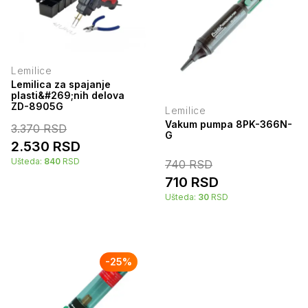
Lemilice
Lemilica za spajanje
plasti&#269;nih delova
ZD-8905G
Lemilice
Vakum pumpa 8PK-366N-
3.370
RSD
G
2.530
RSD
Ušteda:
840
RSD
740
RSD
710
RSD
Ušteda:
30
RSD
-
25
%