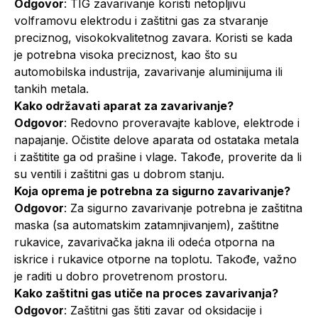
Odgovor
: TIG zavarivanje koristi netopljivu
volframovu elektrodu i zaštitni gas za stvaranje
preciznog, visokokvalitetnog zavara. Koristi se kada
je potrebna visoka preciznost, kao što su
automobilska industrija, zavarivanje aluminijuma ili
tankih metala.
Kako održavati aparat za zavarivanje?
Odgovor
: Redovno proveravajte kablove, elektrode i
napajanje. Očistite delove aparata od ostataka metala
i zaštitite ga od prašine i vlage. Takođe, proverite da li
su ventili i zaštitni gas u dobrom stanju.
Koja oprema je potrebna za sigurno zavarivanje?
Odgovor
: Za sigurno zavarivanje potrebna je zaštitna
maska (sa automatskim zatamnjivanjem), zaštitne
rukavice, zavarivačka jakna ili odeća otporna na
iskrice i rukavice otporne na toplotu. Takođe, važno
je raditi u dobro provetrenom prostoru.
Kako zaštitni gas utiče na proces zavarivanja?
Odgovor
: Zaštitni gas štiti zavar od oksidacije i