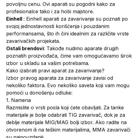
povoljnu cenu. Ovi aparati su pogodni kako za
profesionalce tako i za hobi majstore.
Einhell
: Einhell aparati za zavarivanje su poznati po
svojoj jednostavnosti korišćenja i pouzdanim
performansama, što ih čini idealnim za različite vrste
zavarivačkih projekata.
Ostali brendovi
: Takođe nudimo aparate drugih
poznatih proizvođača, čime vam omogućavamo širok
izbor u skladu sa vašim potrebama.
Kako izabrati pravi aparat za zavarivanje?
Izbor pravog aparata za zavarivanje zavisi od
nekoliko faktora. Evo nekoliko saveta koji vam mogu
pomoći u donošenju odluke:
1. Namena
Razmislite o vrsti posla koji ćete obavljati. Za tanke
materijale je bolje odabrati TIG zavarivač, dok je za
deblje materijale MIG/MAG bolji izbor. Ako radite na
otvorenom ili na teškim materijalima, MMA zavarivači
su najpouzdaniji.