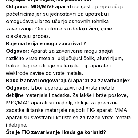
Odgovor
:
MIG/MAG aparati
se često preporučuju
početnicima jer su jednostavni za upotrebu i
omogućavaju brzo učenje osnovnih tehnika
zavarivanja. Oni automatski dodaju žicu, čime
olakšavaju proces.
Koje materijale mogu zavarivati?
Odgovor
: Aparati za zavarivanje mogu spajati
različite vrste metala, uključujući čelik, aluminijum,
bakar, legure i druge materijale. Tip aparata i
elektrode zavise od vrste metala.
Kako izabrati odgovarajući aparat za zavarivanje?
Odgovor
: Izbor aparata zavisi od vrste metala,
debljine materijala i zadatka. Za lakše i brže poslove,
MIG/MAG aparati su najbolji, dok je za precizne
zadatke ili tanke materijale najbolji TIG aparat. MMA
aparati su svestrani i koriste se za razne vrste metala
i debljina.
Šta je TIG zavarivanje i kada ga koristiti?