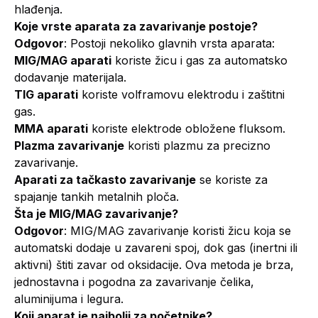
hlađenja.
Koje vrste aparata za zavarivanje postoje?
Odgovor
: Postoji nekoliko glavnih vrsta aparata:
MIG/MAG aparati
koriste žicu i gas za automatsko
dodavanje materijala.
TIG aparati
koriste volframovu elektrodu i zaštitni
gas.
MMA aparati
koriste elektrode obložene fluksom.
Plazma zavarivanje
koristi plazmu za precizno
zavarivanje.
Aparati za tačkasto zavarivanje
se koriste za
spajanje tankih metalnih ploča.
Šta je MIG/MAG zavarivanje?
Odgovor
: MIG/MAG zavarivanje koristi žicu koja se
automatski dodaje u zavareni spoj, dok gas (inertni ili
aktivni) štiti zavar od oksidacije. Ova metoda je brza,
jednostavna i pogodna za zavarivanje čelika,
aluminijuma i legura.
Koji aparat je najbolji za početnike?