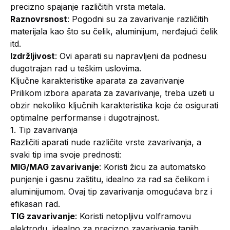
precizno spajanje različitih vrsta metala.
Raznovrsnost
: Pogodni su za zavarivanje različitih
materijala kao što su čelik, aluminijum, nerđajući čelik
itd.
Izdržljivost
: Ovi aparati su napravljeni da podnesu
dugotrajan rad u teškim uslovima.
Ključne karakteristike aparata za zavarivanje
Prilikom izbora aparata za zavarivanje, treba uzeti u
obzir nekoliko ključnih karakteristika koje će osigurati
optimalne performanse i dugotrajnost.
1. Tip zavarivanja
Različiti aparati nude različite vrste zavarivanja, a
svaki tip ima svoje prednosti:
MIG/MAG zavarivanje
: Koristi žicu za automatsko
punjenje i gasnu zaštitu, idealno za rad sa čelikom i
aluminijumom. Ovaj tip zavarivanja omogućava brz i
efikasan rad.
TIG zavarivanje
: Koristi netopljivu volframovu
elektrodu, idealno za precizno zavarivanje tanjih