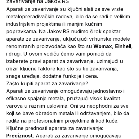
zavarivanje na Jakov.RS
Aparati za zavarivanje su ključni alati za sve vrste
metaloprerađivačkih radova, bilo da se radi o velikim
industrijskim projektima ili manjim kućnim
popravkama. Na Jakov.RS nudimo širok spektar
aparata za zavarivanje, uključujući vrhunske modele
renomiranih proizvođača kao što su
Womax
,
Einhell
,
i drugi. U ovom vodiču ćemo vam pomoći da
izaberete pravi aparat za zavarivanje, uzimajući u
obzir ključne faktore kao što su tip zavarivanja,
snaga uređaja, dodatne funkcije i cena.
Zašto kupiti aparat za zavarivanje?
Aparati za zavarivanje omogućavaju jednostavno i
efikasno spajanje metala, pružajući visok kvalitet
varova u raznim uslovima. Oni su neophodni za sve
koji se bave obradom metala ili održavanjem, bilo da
radite na profesionalnim projektima ili kod kuće.
Ključne prednosti aparata za zavarivanje:
Preciznost
: Aparati za zavarivanje omogućavaju