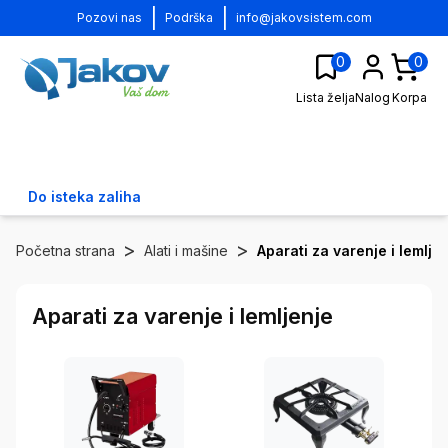
|
|
Pozovi nas
Podrška
info@jakovsistem.com
0
0
Lista želja
Nalog
Korpa
Do isteka zaliha
>
>
Početna strana
Alati i mašine
Aparati za varenje i lemlje
Aparati za varenje i lemljenje