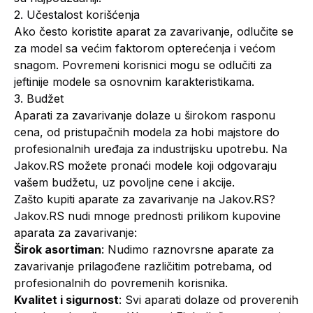
2. Učestalost korišćenja
Ako često koristite aparat za zavarivanje, odlučite se
za model sa većim faktorom opterećenja i većom
snagom. Povremeni korisnici mogu se odlučiti za
jeftinije modele sa osnovnim karakteristikama.
3. Budžet
Aparati za zavarivanje dolaze u širokom rasponu
cena, od pristupačnih modela za hobi majstore do
profesionalnih uređaja za industrijsku upotrebu. Na
Jakov.RS možete pronaći modele koji odgovaraju
vašem budžetu, uz povoljne cene i akcije.
Zašto kupiti aparate za zavarivanje na Jakov.RS?
Jakov.RS nudi mnoge prednosti prilikom kupovine
aparata za zavarivanje:
Širok asortiman
: Nudimo raznovrsne aparate za
zavarivanje prilagođene različitim potrebama, od
profesionalnih do povremenih korisnika.
Kvalitet i sigurnost
: Svi aparati dolaze od proverenih