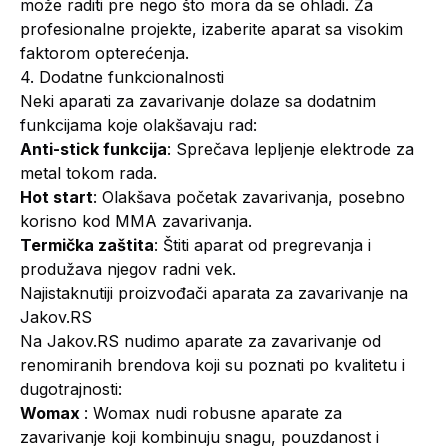
može raditi pre nego što mora da se ohladi. Za
profesionalne projekte, izaberite aparat sa visokim
faktorom opterećenja.
4. Dodatne funkcionalnosti
Neki aparati za zavarivanje dolaze sa dodatnim
funkcijama koje olakšavaju rad:
Anti-stick funkcija
: Sprečava lepljenje elektrode za
metal tokom rada.
Hot start
: Olakšava početak zavarivanja, posebno
korisno kod MMA zavarivanja.
Termička zaštita
: Štiti aparat od pregrevanja i
produžava njegov radni vek.
Najistaknutiji proizvođači aparata za zavarivanje na
Jakov.RS
Na Jakov.RS nudimo aparate za zavarivanje od
renomiranih brendova koji su poznati po kvalitetu i
dugotrajnosti:
Womax
: Womax nudi robusne aparate za
zavarivanje koji kombinuju snagu, pouzdanost i