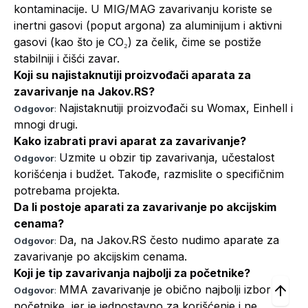
kontaminacije. U MIG/MAG zavarivanju koriste se
inertni gasovi (poput argona) za aluminijum i aktivni
gasovi (kao što je CO₂) za čelik, čime se postiže
stabilniji i čišći zavar.
Koji su najistaknutiji proizvođači aparata za
zavarivanje na Jakov.RS?
Najistaknutiji proizvođači su Womax, Einhell i
Odgovor
:
mnogi drugi.
Kako izabrati pravi aparat za zavarivanje?
Uzmite u obzir tip zavarivanja, učestalost
Odgovor
:
korišćenja i budžet. Takođe, razmislite o specifičnim
potrebama projekta.
Da li postoje aparati za zavarivanje po akcijskim
cenama?
Da, na Jakov.RS često nudimo aparate za
Odgovor
:
zavarivanje po akcijskim cenama.
Koji je tip zavarivanja najbolji za početnike?
MMA zavarivanje je obično najbolji izbor za
Odgovor
:
početnike, jer je jednostavno za korišćenje i ne