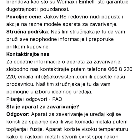
brendova kao što su Womax i Einhell, što garantuje
dugotrajnost i pouzdanost.
Povoljne cene
: Jakov.RS redovno nudi popuste i
akcije na razne modele aparata za zavarivanje.
Stručna podrška
: Naš tim stručnjaka je tu da vam
pruži sve neophodne informacije i preporuke
prilikom kupovine.
Kontaktirajte nas
Za dodatne informacije o aparata za zavarivanje,
slobodno nas kontaktirajte putem telefona
066 8 220
220
, emaila
info@jakovsistem.com
ili posetite našu
prodavnicu. Naš tim stručnjaka je tu da vam
pomogne u izboru idealnog uređaja.
Pitanja i odgovori - FAQ
Šta je aparat za zavarivanje?
Odgovor
: Aparat za zavarivanje je uređaj koji se
koristi za spajanje dva ili više komada metala putem
topljenja i fuzije. Aparati koriste visoku temperaturu
kako bi rastopili metal i stvorili čvrst spoj nakon