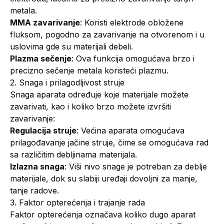
metala.
MMA zavarivanje
: Koristi elektrode obložene
fluksom, pogodno za zavarivanje na otvorenom i u
uslovima gde su materijali debeli.
Plazma sečenje
: Ova funkcija omogućava brzo i
precizno sečenje metala koristeći plazmu.
2. Snaga i prilagodljivost struje
Snaga aparata određuje koje materijale možete
zavarivati, kao i koliko brzo možete izvršiti
zavarivanje:
Regulacija struje
: Većina aparata omogućava
prilagođavanje jačine struje, čime se omogućava rad
sa različitim debljinama materijala.
Izlazna snaga
: Viši nivo snage je potreban za deblje
materijale, dok su slabiji uređaji dovoljni za manje,
tanje radove.
3. Faktor opterećenja i trajanje rada
Faktor opterećenja označava koliko dugo aparat