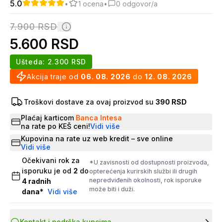
5.0
•
1
ocena
•
0
odgovor/a
7.900
RSD
5.600
RSD
Ušteda:
2.300
RSD
Akcija traje od
06. 08. 2026
do
12. 08. 2026
Troškovi dostave za ovaj proizvod su
390 RSD
Plaćaj karticom
Banca Intesa
na rate po KEŠ ceni!
Vidi više
Kupovina na rate uz web kredit – sve online
Vidi više
Očekivani rok za
*U zavisnosti od dostupnosti proizvoda,
isporuku je od
2
do
opterećenja kurirskih službi ili drugih
nepredviđenih okolnosti, rok isporuke
4
radnih
može biti i duži.
dana
*
Vidi više
Kontakt i podrška kupcima