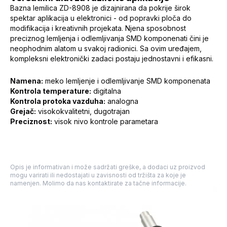
Bazna lemilica ZD-8908 je dizajnirana da pokrije širok
spektar aplikacija u elektronici - od popravki ploča do
modifikacija i kreativnih projekata. Njena sposobnost
preciznog lemljenja i odlemljivanja SMD komponenati čini je
neophodnim alatom u svakoj radionici. Sa ovim uređajem,
kompleksni elektronički zadaci postaju jednostavni i efikasni.
Namena:
meko lemljenje i odlemljivanje SMD komponenata
Kontrola temperature:
digitalna
Kontrola protoka vazduha:
analogna
Grejač:
visokokvalitetni, dugotrajan
Preciznost:
visok nivo kontrole parametara
Opis je informativan i može sadržati greške, a dodaci uz proizvod
mogu varirati ili nedostajati u zavisnosti od tržišta za koje je
namenjen. Molimo da nas kontaktirate za tačne informacije.