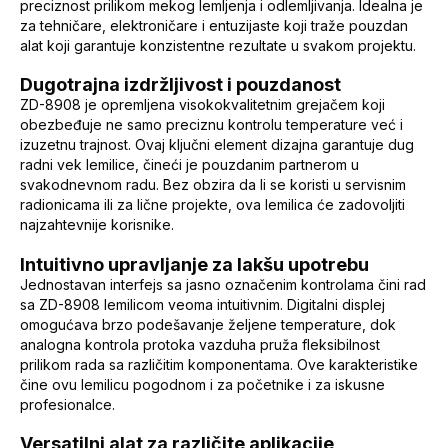
preciznost prilikom mekog lemljenja i odlemljivanja. Idealna je
za tehničare, elektroničare i entuzijaste koji traže pouzdan
alat koji garantuje konzistentne rezultate u svakom projektu.
Dugotrajna izdržljivost i pouzdanost
ZD-8908 je opremljena visokokvalitetnim grejačem koji
obezbeđuje ne samo preciznu kontrolu temperature već i
izuzetnu trajnost. Ovaj ključni element dizajna garantuje dug
radni vek lemilice, čineći je pouzdanim partnerom u
svakodnevnom radu. Bez obzira da li se koristi u servisnim
radionicama ili za lične projekte, ova lemilica će zadovoljiti
najzahtevnije korisnike.
Intuitivno upravljanje za lakšu upotrebu
Jednostavan interfejs sa jasno označenim kontrolama čini rad
sa ZD-8908 lemilicom veoma intuitivnim. Digitalni displej
omogućava brzo podešavanje željene temperature, dok
analogna kontrola protoka vazduha pruža fleksibilnost
prilikom rada sa različitim komponentama. Ove karakteristike
čine ovu lemilicu pogodnom i za početnike i za iskusne
profesionalce.
Versatilni alat za različite aplikacije