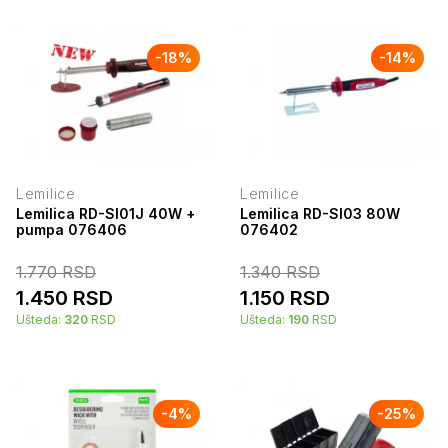
-
18
%
-
14
%
Lemilice
Lemilice
Lemilica RD-SI01J 40W +
Lemilica RD-SI03 80W
pumpa 076406
076402
1.770
RSD
1.340
RSD
1.450
RSD
1.150
RSD
Ušteda:
320
RSD
Ušteda:
190
RSD
-
4
%
-
25
%