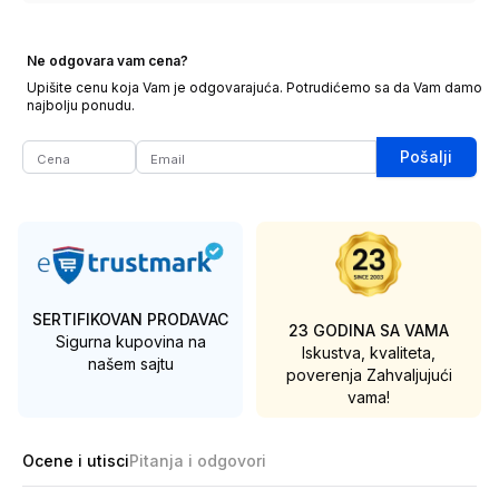
Ne odgovara vam cena?
Upišite cenu koja Vam je odgovarajuća. Potrudićemo sa da Vam damo
najbolju ponudu.
Pošalji
SERTIFIKOVAN PRODAVAC
23 GODINA SA VAMA
Sigurna kupovina na
Iskustva, kvaliteta,
našem sajtu
poverenja
Zahvaljujući
vama!
Ocene i utisci
Pitanja i odgovori