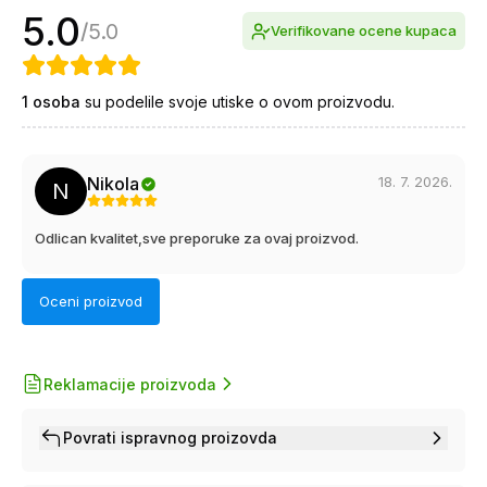
5.0
/
5.0
Verifikovane ocene kupaca
1
osoba
su podelile svoje utiske o ovom proizvodu.
18. 7. 2026.
Nikola
N
Odlican kvalitet,sve preporuke za ovaj proizvod.
Oceni proizvod
Reklamacije proizvoda
Povrati ispravnog proizovda