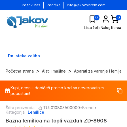
|
|
Pozovi nas
Podrška
info@jakovsistem.com
0
0
Lista želja
Nalog
Korpa
Do isteka zaliha
>
>
Početna strana
Alati i mašine
Aparati za varenje i lemljenj
Kupi, oceni i dobićeš promo kod sa neverovatnim
-
29
%
popustom!
Šifra proizvoda:
TUL010803A00000
•
Brend:
•
Kategorija:
Lemilice
Bazna lemilica na topli vazduh ZD-8908