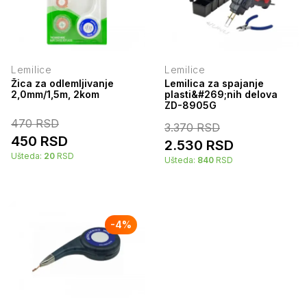
Lemilice
Lemilice
Žica za odlemljivanje
Lemilica za spajanje
2,0mm/1,5m, 2kom
plasti&#269;nih delova
ZD-8905G
470
RSD
3.370
RSD
450
RSD
2.530
RSD
Ušteda:
20
RSD
Ušteda:
840
RSD
-
4
%