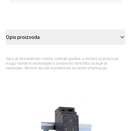
Opis proizvoda
Opis je informativan i može sadržati greške, a dodaci uz proizvod
mogu varirati ili nedostajati u zavisnosti od tržišta za koje je
namenjen. Molimo da nas kontaktirate za tačne informacije.