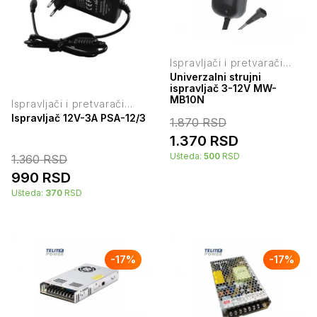
Ispravljači i pretvarači
napona
Univerzalni strujni
ispravljač 3-12V MW-
MB10N
Ispravljači i pretvarači
napona
Ispravljač 12V-3A PSA-12/3
1.870
RSD
1.370
RSD
Ušteda:
500
RSD
1.360
RSD
990
RSD
Ušteda:
370
RSD
-
17
%
-
17
%