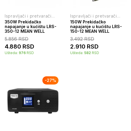
Ispravljači i pretvarači
Ispravljači i pretvarači
napona
napona
350W Prekidačko
150W Prekidačko
napajanje u kućištu LRS-
napajanje u kućištu LRS-
350-12 MEAN WELL
150-12 MEAN WELL
5.856
RSD
3.492
RSD
4.880
RSD
2.910
RSD
Ušteda:
976
RSD
Ušteda:
582
RSD
-
27
%