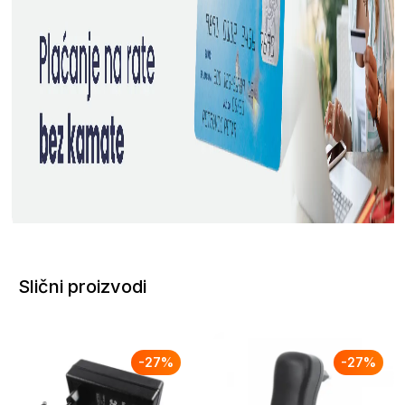
Slični proizvodi
-
27
%
-
27
%