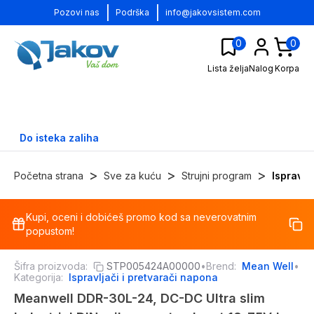
|
|
Pozovi nas
Podrška
info@jakovsistem.com
0
0
Lista želja
Nalog
Korpa
Do isteka zaliha
>
>
>
Početna strana
Sve za kuću
Strujni program
Ispravlj
Kupi, oceni i dobićeš promo kod sa neverovatnim
-
30
%
popustom!
Šifra proizvoda:
STP005424A00000
•
Brend:
Mean Well
•
Kategorija:
Ispravljači i pretvarači napona
Meanwell DDR-30L-24, DC-DC Ultra slim