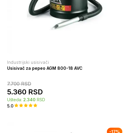
Industrijski usisivači
Usisivač za pepeo AGM 800-18 AVC
7.700
RSD
5.360
RSD
Ušteda:
2.340
RSD
5.0
-
17
%