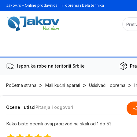
Jakov.rs – Online prodavnica | IT oprema i bela tehnika
Isporuka robe na teritoriji Srbije
Pra
>
>
>
Početna strana
Mali kućni aparati
Usisivači i oprema
I
Ocene i utisci
Pitanja i odgovori
-
Kako biste ocenili ovaj proizvod na skali od 1 do 5?