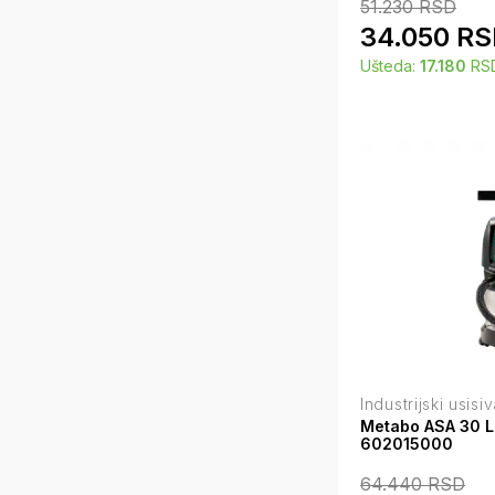
51.230
RSD
34.050
RS
Ušteda:
17.180
RS
Industrijski usisi
Metabo ASA 30 L 
602015000
64.440
RSD