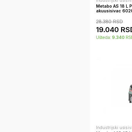
Industrijski usisi
Metabo AS 18 L P
akuusisivac 60
28.380
RSD
19.040
RS
Ušteda:
9.340
RS
Industrijski usisi