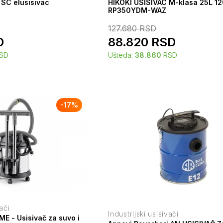
SC elusisivac
HIKOKI USISIVAC M-klasa 25L 
RP350YDM-WAZ
127.680
RSD
D
88.820
RSD
SD
Ušteda:
38.860
RSD
-
17
%
vači
Industrijski usisivači
ME - Usisivač za suvo i