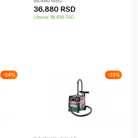
55.490
RSD
36.880
RSD
Ušteda:
18.610
RSD
-
34
%
-
33
%