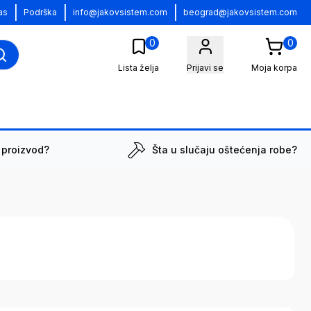
|
|
|
as
Podrška
info@jakovsistem.com
beograd@jakovsistem.com
0
0
Lista želja
Prijavi se
Moja korpa
 proizvod?
Šta u slučaju oštećenja robe?