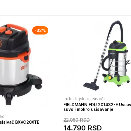
-
33
%
Industrijski usisivači
FIELDMANN FDU 201432-E Usisiv
suvo i mokro usisavanje
vači
22.050
RSD
Black & Decker usisivač BXVC20XTE
14.790
RSD