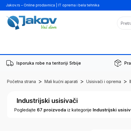
Jakov.rs – Online prodavnica | IT oprema i bela tehnika
Isporuka robe na teritoriji Srbije
Pra
>
>
>
Početna strana
Mali kućni aparati
Usisivači i oprema
Industrijski usisivači
Pogledajte
67
proizvoda
iz kategorije
Industrijski usisi