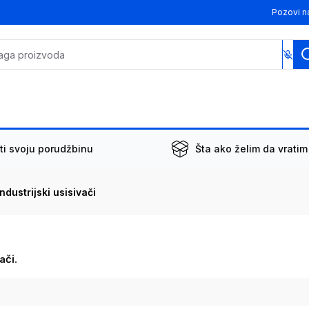
Pozovi n
ti svoju porudžbinu
Šta ako želim da vratim
Industrijski usisivači
vači
.