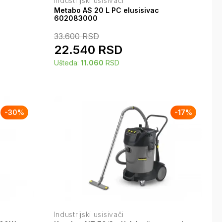
Industrijski usisivači
Metabo AS 20 L PC elusisivac
602083000
33.600
RSD
22.540
RSD
Ušteda:
11.060
RSD
-
30
%
-
17
%
Industrijski usisivači