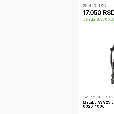
25.420
RSD
17.050
RS
Ušteda:
8.370
RS
Industrijski usisi
Metabo ASA 25 L 
602014000