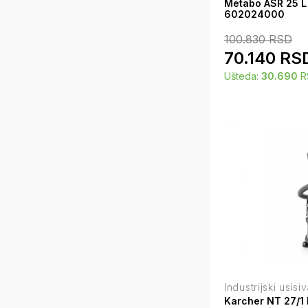
Metabo ASR 25 L 
602024000
100.830
RSD
70.140
RS
Ušteda:
30.690
R
Industrijski usisi
Karcher NT 27/1 