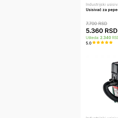
Industrijski usisi
Usisivač za pep
7.700
RSD
5.360
RSD
Ušteda:
2.340
RS
5.0