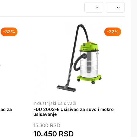
-
33
%
-
32
%
Industrijski usisivači
ač za
FDU 2003-E Usisivač za suvo i mokro
usisavanje
15.300
RSD
10.450
RSD