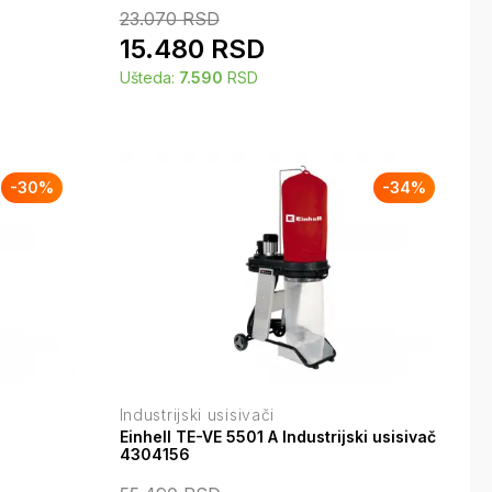
23.070
RSD
15.480
RSD
Ušteda:
7.590
RSD
-
30
%
-
34
%
Industrijski usisivači
Einhell TE-VE 5501 A Industrijski usisivač
4304156