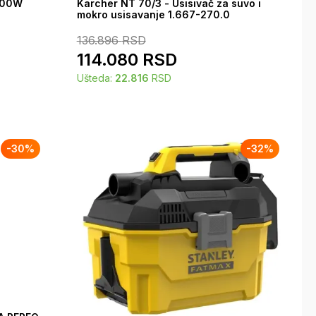
1200W
Karcher NT 70/3 - Usisivač za suvo i
mokro usisavanje 1.667-270.0
136.896
RSD
114.080
RSD
Ušteda:
22.816
RSD
-
30
%
-
32
%