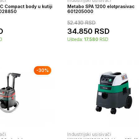
vači
Industrijski usisivači
C Compact body u kutiji
Metabo SPA 1200 elotprasivac
2028850
601205000
52.430
RSD
D
34.850
RSD
D
Ušteda:
17.580
RSD
-
30
%
vači
Industrijski usisivači