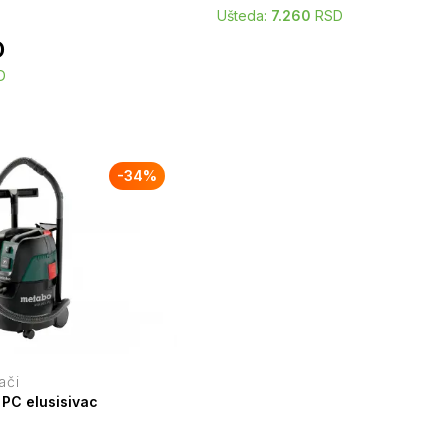
Ušteda:
7.260
RSD
D
D
-
34
%
vači
PC elusisivac