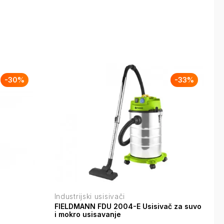
-
30
%
-
33
%
Industrijski usisivači
FIELDMANN FDU 2004-E Usisivač za suvo
i mokro usisavanje