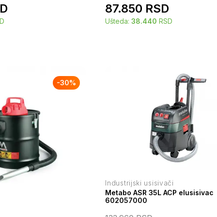
D
87.850
RSD
D
Ušteda:
38.440
RSD
-
30
%
Industrijski usisivači
Metabo ASR 35L ACP elusisivac
602057000