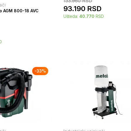
133.960
RSD
vači
93.190
RSD
eo AGM 800-18 AVC
Ušteda:
40.770
RSD
D
-
33
%