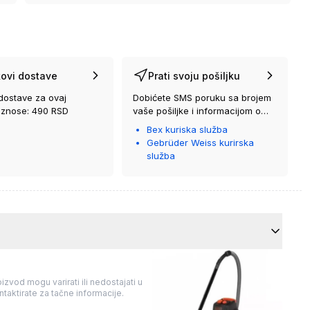
ovi dostave
Prati svoju pošiljku
dostave za ovaj
Dobićete SMS poruku sa brojem
iznose: 490 RSD
vaše pošiljke i informacijom o
kurirskoj službi koja će vam je
Bex kuriska služba
isporučiti.
Gebrüder Weiss kurirska
služba
izvod mogu varirati ili nedostajati u
taktirate za tačne informacije.