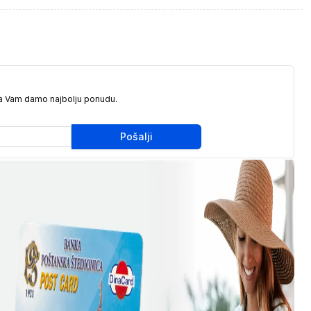
da Vam damo najbolju ponudu.
Pošalji