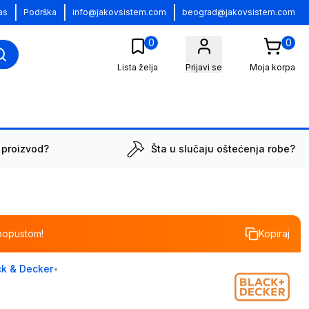
|
|
|
as
Podrška
info@jakovsistem.com
beograd@jakovsistem.com
0
0
Lista želja
Prijavi se
Moja korpa
 proizvod?
Šta u slučaju oštećenja robe?
popustom!
Kopiraj
ck & Decker
•