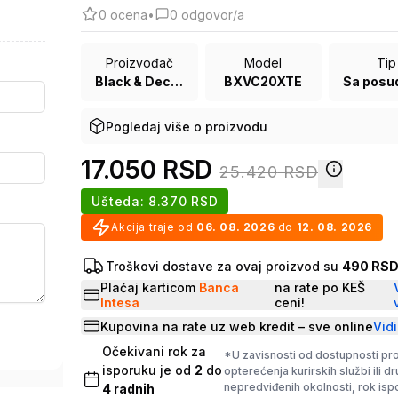
0
ocena
•
0
odgovor/a
Proizvođač
Model
Tip
Black & Decker
BXVC20XTE
Pogledaj više o proizvodu
17.050
RSD
25.420
RSD
Ušteda:
8.370
RSD
Akcija traje od
06. 08. 2026
do
12. 08. 2026
Troškovi dostave za ovaj proizvod su
490 RS
Plaćaj karticom
Banca
na rate po KEŠ
Intesa
ceni!
Kupovina na rate uz web kredit – sve online
Vidi
Očekivani rok za
*U zavisnosti od dostupnosti pr
isporuku je od
2
do
opterećenja kurirskih službi ili d
nepredviđenih okolnosti, rok is
4
radnih