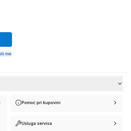
ti me
Pomoć pri kupovini
Usluga servisa