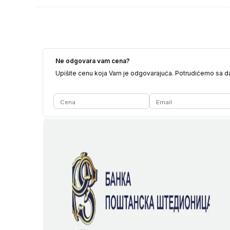
Ne odgovara vam cena?
Upišite cenu koja Vam je odgovarajuća. Potrudićemo sa 