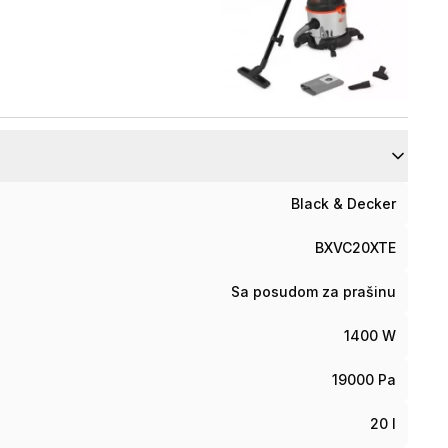
Black & Decker
BXVC20XTE
Sa posudom za prašinu
1400 W
19000 Pa
20 l