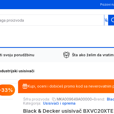
Pozovi n
ti svoju porudžbinu
Šta ako želim da vratim
ndustrijski usisivači
Kupi, oceni i dobićeš promo kod sa neverovatnim 
-
33
%
Šifra proizvoda:
MKA009649A00000
•
Brend:
Bla
Kategorija:
Usisivači i oprema
Black & Decker usisivač BXVC20XTE