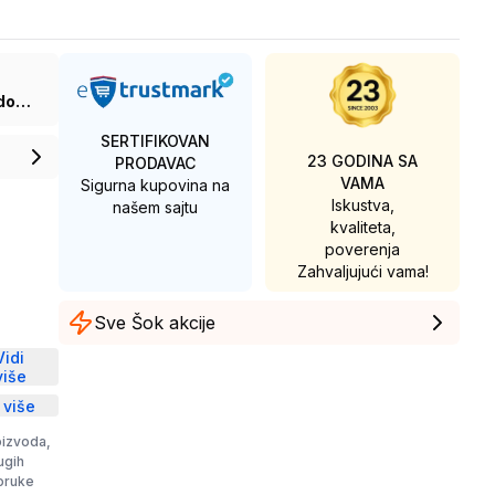
Sa posudom za prašinu
SERTIFIKOVAN
23 GODINA SA
PRODAVAC
VAMA
Sigurna kupovina na
Iskustva,
našem sajtu
kvaliteta,
poverenja
Zahvaljujući vama!
Sve Šok akcije
D
Vidi
više
 više
oizvoda,
rugih
poruke