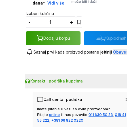
može biti i duži.
dana
*
Vidi više
Izaberi količinu
-
+
Dodaj u korpu
Kupi
odmah
Saznaj prvi kada proizvod postane jeftiniji
Obaves
Kontakt i podrška kupcima
Call centar podrška
Imate pitanje u vezi sa ovim proizvodom?
Pitajte
online
ili nas pozovite
011 630 50 33
,
018 41
55 222
,
+381 66 822 0220