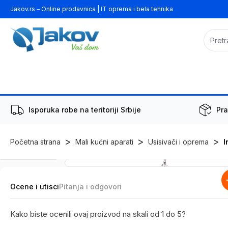
Jakov.rs – Online prodavnica | IT oprema i bela tehnika
Isporuka robe na teritoriji Srbije
Pra
>
>
>
Početna strana
Mali kućni aparati
Usisivači i oprema
I
Ocene i utisci
Pitanja i odgovori
Kako biste ocenili ovaj proizvod na skali od 1 do 5?