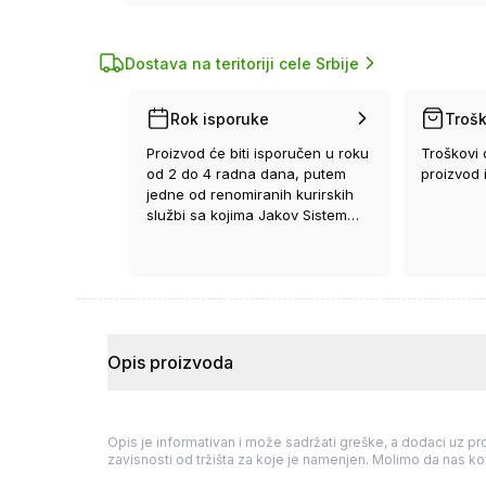
Dostava na teritoriji cele Srbije
Rok isporuke
Trošk
Proizvod će biti isporučen u roku
Troškovi 
od 2 do 4 radna dana, putem
proizvod 
jedne od renomiranih kurirskih
službi sa kojima Jakov Sistem
ima ugovor.
Opis proizvoda
Opis je informativan i može sadržati greške, a dodaci uz pro
zavisnosti od tržišta za koje je namenjen. Molimo da nas kon