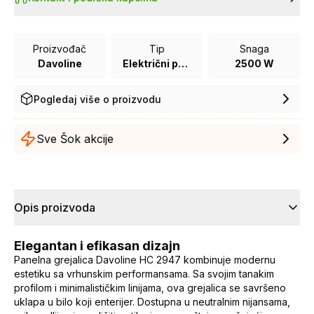
Proizvođač
Tip
Snaga
Davoline
Električni panel radijator
2500 W
Pogledaj više o proizvodu
Sve Šok akcije
Opis proizvoda
Elegantan i efikasan dizajn
Panelna grejalica Davoline HC 2947 kombinuje modernu
estetiku sa vrhunskim performansama. Sa svojim tanakim
profilom i minimalističkim linijama, ova grejalica se savršeno
uklapa u bilo koji enterijer. Dostupna u neutralnim nijansama,