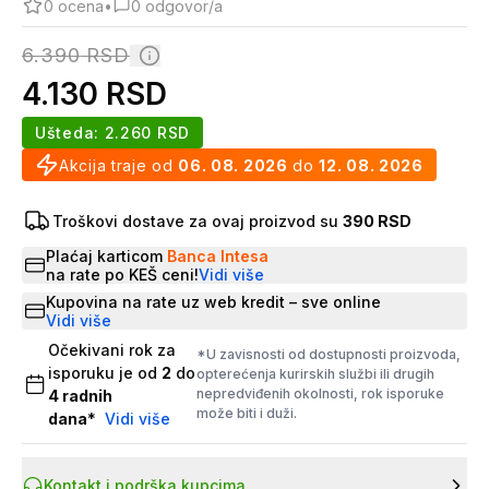
0
ocena
•
0
odgovor/a
6.390
RSD
4.130
RSD
Ušteda:
2.260
RSD
Akcija traje od
06. 08. 2026
do
12. 08. 2026
Troškovi dostave za ovaj proizvod su
390 RSD
Plaćaj karticom
Banca Intesa
na rate po KEŠ ceni!
Vidi više
Kupovina na rate uz web kredit – sve online
Vidi više
Očekivani rok za
*U zavisnosti od dostupnosti proizvoda,
isporuku je od
2
do
opterećenja kurirskih službi ili drugih
nepredviđenih okolnosti, rok isporuke
4
radnih
može biti i duži.
dana
*
Vidi više
Kontakt i podrška kupcima