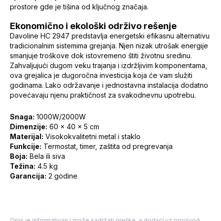
prostore gde je tišina od ključnog značaja.
Ekonomično i ekološki održivo rešenje
Davoline HC 2947 predstavlja energetski efikasnu alternativu
tradicionalnim sistemima grejanja. Njen nizak utrošak energije
smanjuje troškove dok istovremeno štiti životnu sredinu.
Zahvaljujući dugom veku trajanja i izdržljivim komponentama,
ova grejalica je dugoročna investicija koja će vam služiti
godinama. Lako održavanje i jednostavna instalacija dodatno
povećavaju njenu praktičnost za svakodnevnu upotrebu.
Snaga:
1000W/2000W
Dimenzije:
60 x 40 x 5 cm
Materijal:
Visokokvalitetni metal i staklo
Funkcije:
Termostat, timer, zaštita od pregrevanja
Boja:
Bela ili siva
Težina:
4.5 kg
Garancija:
2 godine
Opis je informativan i može sadržati greške, a dodaci uz proizvod