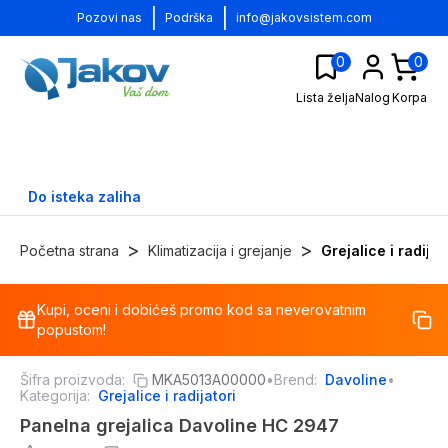
|
|
Pozovi nas
Podrška
info@jakovsistem.com
0
0
Lista želja
Nalog
Korpa
Do isteka zaliha
>
>
Početna strana
Klimatizacija i grejanje
Grejalice i radijat
Kupi, oceni i dobićeš promo kod sa neverovatnim
-
35
%
popustom!
Šifra proizvoda:
MKA5013A00000
•
Brend:
Davoline
•
Kategorija:
Grejalice i radijatori
Panelna grejalica Davoline HC 2947