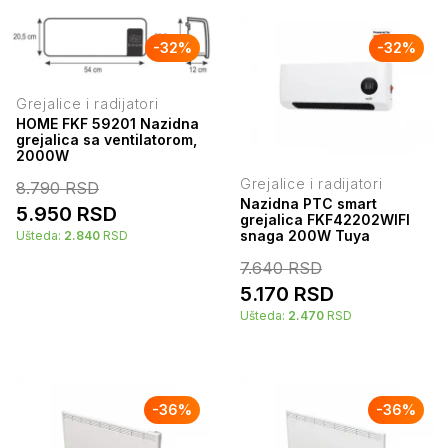
-
32
%
-
32
%
Grejalice i radijatori
HOME FKF 59201 Nazidna
grejalica sa ventilatorom,
2000W
Grejalice i radijatori
8.790
RSD
Nazidna PTC smart
5.950
RSD
grejalica FKF42202WIFI
snaga 200W Tuya
Ušteda:
2.840
RSD
7.640
RSD
5.170
RSD
Ušteda:
2.470
RSD
-
36
%
-
36
%