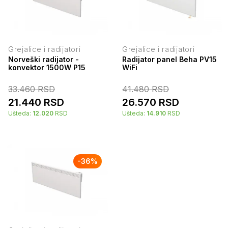
Grejalice i radijatori
Grejalice i radijatori
Norveški radijator -
Radijator panel Beha PV15
konvektor 1500W P15
WiFi
33.460
RSD
41.480
RSD
21.440
RSD
26.570
RSD
Ušteda:
12.020
RSD
Ušteda:
14.910
RSD
-
36
%