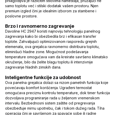
prilagodljiva je različitim stilovima nameštaja, pružajući ne
samo toplotu već i stilski dodatak vašem prostoru. Njen
premium izgled čini je idealnim izborom za stambene i
poslovne prostore.
Brzo i ravnomerno zagrevanje
Davoline HC 2947 koristi najnoviju tehnologiju panelnog
zagrevanja kako bi obezbedila brz i efikasan transfer
toplote. Zahvaljujući optimizovanom rasporedu grejnih
elemenata, ova grejalica ravnomerno distribuira toplotu,
eliminišući hladne zone. Mogućnost podešavanja
temperature omogućava vam da kreirate savršeno klimatsko
okruženje, bilo da želite blagu toplotu ili intenzivnije
zagrevanje hladnih zimskih dana.
Inteligentne funkcije za udobnost
Ova panelna grejalica dolazi sa nizom pametnih funkcija koje
povećavaju komfort korišćenja. Ugrađeni termostat
omogućava preciznu kontrolu temperature, dok timer funkcija
dozvoljava programiranje rada u željenom vremenskom
intervalu. Bezbednosni sistem zaštite od pregrevanja
obezbeđuje mirnu upotrebu, čak i tokom dužeg rada. Tiha
operacija čini je savršenom za spavaće sobe ili radne