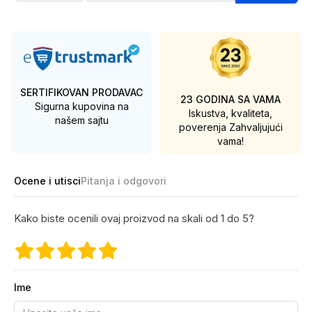
SERTIFIKOVAN PRODAVAC
23 GODINA SA VAMA
Sigurna kupovina na
Iskustva, kvaliteta,
našem sajtu
poverenja
Zahvaljujući
vama!
Ocene i utisci
Pitanja i odgovori
Kako biste ocenili ovaj proizvod na skali od 1 do 5?
Ime