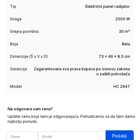
Tip
Električni panel radijator
Snaga
2500 W
Grejna površina
30 m²
Boja
Bela
Dimenzije (Š x V x D)
73 x 46 x 8.5 cm
Garancija
Zagarantovana sva prava kupaca po osnovu zakona
o zaštiti potrošača
Model
HC 2947
Ne odgovara vam cena?
Upišite cenu koja Vam je odgovarajuća. Potrudićemo sa da Vam damo
najbolju ponudu.
Pošalji