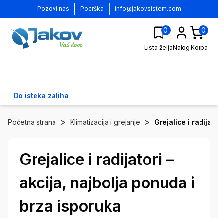
|
|
Pozovi nas
Podrška
info@jakovsistem.com
0
0
Lista želja
Nalog
Korpa
Do isteka zaliha
>
>
Početna strana
Klimatizacija i grejanje
Grejalice i radijato
Grejalice i radijatori –
akcija, najbolja ponuda i
brza isporuka