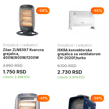
-
56
%
-
55
%
Grejalice i radijatori
Grejalice i radijatori
Zilan ZLN8397 Kvarcna
ISKRA konvektorska
grejalica,
grejalica sa ventilatorom
400W/800W/1200W
CH-2020F/turbo
3.950
RSD
6.100
RSD
1.750
RSD
2.730
RSD
Ušteda:
2.200
RSD
Ušteda:
3.370
RSD
-
61
%
-
58
%