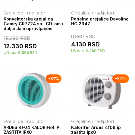
Grejalice i radijatori
Grejalice i radijatori
Konvektorska grejalica
Panelna grejalica Davoline
Camry CR7724 sa LCD-om i
HC 2947
daljinskim upravljačem
6.390
RSD
18.390
RSD
4.130
RSD
12.330
RSD
Ušteda:
2.260
RSD
Ušteda:
6.060
RSD
-
31
%
-
27
%
Grejalice i radijatori
Grejalice i radijatori
ARDES 4F04 KALORIFER IP
Kalorifer Ardes 4f08 ip
ZAŠTITA IPX0
zaštita ipx0