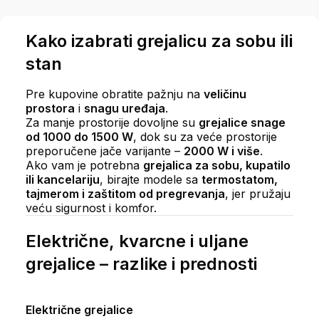
Kako izabrati grejalicu za sobu ili
stan
Pre kupovine obratite pažnju na
veličinu
prostora
i
snagu uređaja
.
Za manje prostorije dovoljne su
grejalice snage
od 1000 do 1500 W
, dok su za veće prostorije
preporučene jače varijante –
2000 W i više
.
Ako vam je potrebna
grejalica za sobu, kupatilo
ili kancelariju
, birajte modele sa
termostatom,
tajmerom i zaštitom od pregrevanja
, jer pružaju
veću sigurnost i komfor.
Električne, kvarcne i uljane
grejalice – razlike i prednosti
Električne grejalice