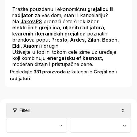
Tražite pouzdanu i ekonomičnu
grejalicu
ili
radijator
za vaš dom, stan ili kancelariju?
Na
Jakov.RS
pronaći ćete širok izbor
električnih grejalica
,
uljanih radijatora
,
kvarcnih i keramičkih grejalica
poznatih
brendova poput
Prosto, Ardes, Zilan, Bosch,
Eldi, Xiaomi
i drugih.
Uživajte u toplini tokom cele zime uz uređaje
koji kombinuju
energetsku efikasnost
,
moderan dizajn i pristupačne cene.
Pogledajte
331
proizvoda
iz kategorije
Grejalice i
radijatori
.
Filteri
0