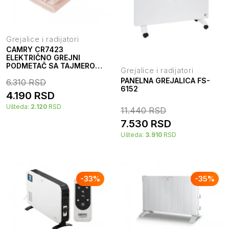
Grejalice i radijatori
CAMRY CR7423
ELEKTRIČNO GREJNI
PODMETAČ SA TAJMEROM
Grejalice i radijatori
150X80CM
PANELNA GREJALICA FS-
6.310
RSD
6152
4.190
RSD
Ušteda:
2.120
RSD
11.440
RSD
7.530
RSD
Ušteda:
3.910
RSD
-
33
%
-
35
%