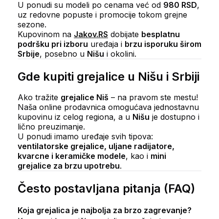
U ponudi su modeli po cenama već od
980 RSD
,
uz redovne popuste i promocije tokom grejne
sezone.
Kupovinom na
Jakov.RS
dobijate
besplatnu
podršku pri izboru
uređaja i
brzu isporuku širom
Srbije
, posebno u
Nišu
i okolini.
Gde kupiti grejalice u Nišu i Srbiji
Ako tražite
grejalice Niš
– na pravom ste mestu!
Naša online prodavnica omogućava jednostavnu
kupovinu iz celog regiona, a u
Nišu
je dostupno i
lično preuzimanje.
U ponudi imamo uređaje svih tipova:
ventilatorske grejalice, uljane radijatore,
kvarcne i keramičke modele
, kao i
mini
grejalice za brzu upotrebu
.
Često postavljana pitanja (FAQ)
Koja grejalica je najbolja za brzo zagrevanje?