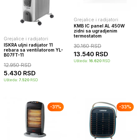
Grejalice i radijatori
KMB IC panel AL 450W
zidni sa ugradjenim
termostatom
Grejalice i radijatori
ISKRA uljni radijator 11
30.160
RSD
rebara sa ventilatorom YL-
13.540
RSD
B07FT-11
Ušteda:
16.620
RSD
12.950
RSD
5.430
RSD
Ušteda:
7.520
RSD
-
31
%
-
33
%