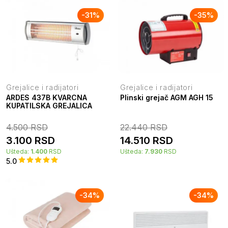
-
31
%
-
35
%
Grejalice i radijatori
Grejalice i radijatori
ARDES 437B KVARCNA
Plinski grejač AGM AGH 15
KUPATILSKA GREJALICA
4.500
RSD
22.440
RSD
3.100
RSD
14.510
RSD
Ušteda:
1.400
RSD
Ušteda:
7.930
RSD
5.0
-
34
%
-
34
%