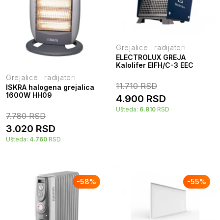
Grejalice i radijatori
ELECTROLUX GREJA
Kalolifer EIFH/C-3 EEC
Grejalice i radijatori
11.710
RSD
ISKRA halogena grejalica
1600W HH09
4.900
RSD
Ušteda:
6.810
RSD
7.780
RSD
3.020
RSD
Ušteda:
4.760
RSD
-
58
%
-
55
%