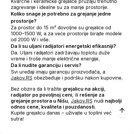
Kvarcne i keramičke grejalice pružaju trenutno
zagrevanje i idealne su za manje prostorije.
Koliko snage je potrebno za grejanje jedne
prostorije?
Za prostor do 15 m² dovoljne su grejalice od
1000–1500 W, a za veće prostorije birajte modele
od 2000 W i više.
Da li su uljani radijatori energetski efikasniji?
Da. Uljani radijatori zadržavaju toplotu duže
vreme i troše manje električne energije.
Da li nudite garanciju i servis?
Svi uređaji imaju garanciju proizvođača, a
Jakov.RS
obezbeđuje i podršku nakon kupovine.
Bez obzira da li tražite
grejalicu na akciji
,
radijator po povoljnoj ceni
, ili
rešenje za
grejanje prostora u Nišu
,
Jakov.RS
nudi
najbolji
odnos cene, kvaliteta i pouzdanosti
.
Kupite grejalicu danas – uživajte u toplini već
sutra!