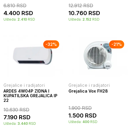
6.810
RSD
12.912
RSD
4.400
RSD
10.760
RSD
Ušteda:
2.410
RSD
Ušteda:
2.152
RSD
-
32
%
-
21
%
Grejalice i radijatori
Grejalice i radijatori
ARDES 4W04P ZIDNA I
Grejalica Vox FH28
KUPATILSKA GREJALICA IP
22
1.900
RSD
10.630
RSD
1.500
RSD
7.190
RSD
Ušteda:
400
RSD
Ušteda:
3.440
RSD