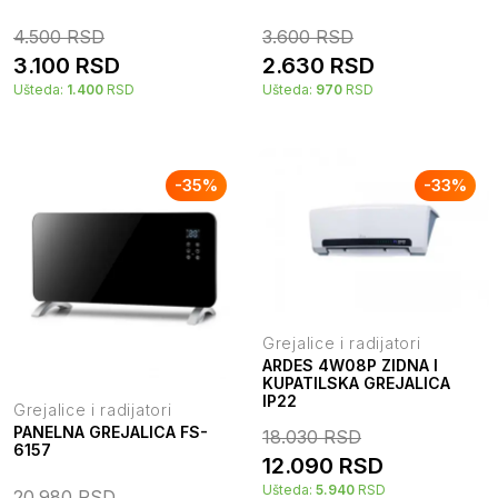
4.500
RSD
3.600
RSD
3.100
RSD
2.630
RSD
Ušteda:
1.400
RSD
Ušteda:
970
RSD
-
35
%
-
33
%
Grejalice i radijatori
ARDES 4W08P ZIDNA I
KUPATILSKA GREJALICA
IP22
Grejalice i radijatori
PANELNA GREJALICA FS-
18.030
RSD
6157
12.090
RSD
Ušteda:
5.940
RSD
20.980
RSD