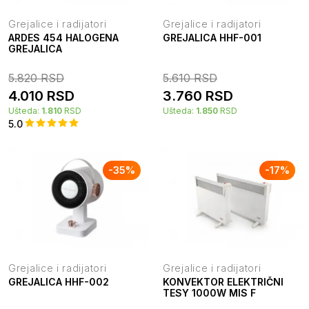
Grejalice i radijatori
Grejalice i radijatori
ARDES 454 HALOGENA
GREJALICA HHF-001
GREJALICA
5.820
RSD
5.610
RSD
4.010
RSD
3.760
RSD
Ušteda:
1.810
RSD
Ušteda:
1.850
RSD
5.0
-
35
%
-
17
%
Grejalice i radijatori
Grejalice i radijatori
GREJALICA HHF-002
KONVEKTOR ELEKTRIČNI
TESY 1000W MIS F