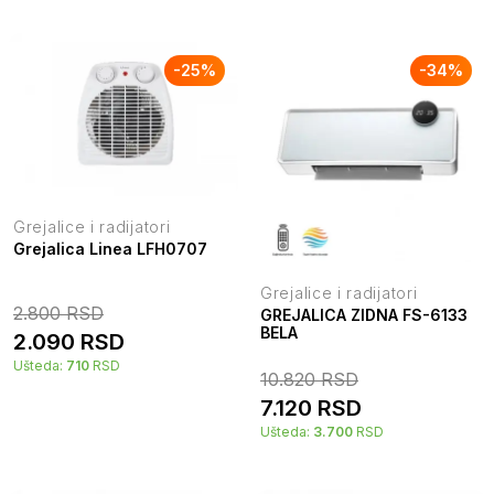
-
25
%
-
34
%
Grejalice i radijatori
Grejalica Linea LFH0707
Grejalice i radijatori
2.800
RSD
GREJALICA ZIDNA FS-6133
BELA
2.090
RSD
Ušteda:
710
RSD
10.820
RSD
7.120
RSD
Ušteda:
3.700
RSD