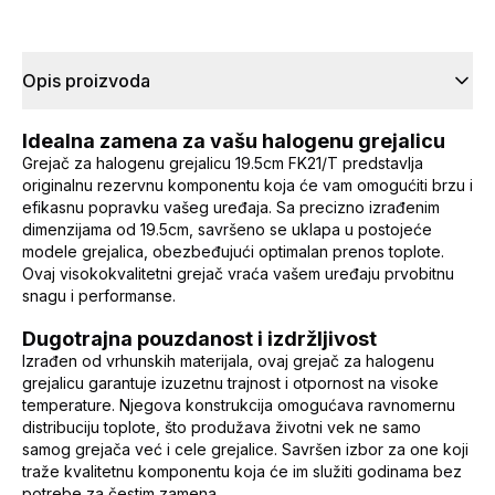
Opis proizvoda
Idealna zamena za vašu halogenu grejalicu
Grejač za halogenu grejalicu 19.5cm FK21/T predstavlja
originalnu rezervnu komponentu koja će vam omogućiti brzu i
efikasnu popravku vašeg uređaja. Sa precizno izrađenim
dimenzijama od 19.5cm, savršeno se uklapa u postojeće
modele grejalica, obezbeđujući optimalan prenos toplote.
Ovaj visokokvalitetni grejač vraća vašem uređaju prvobitnu
snagu i performanse.
Dugotrajna pouzdanost i izdržljivost
Izrađen od vrhunskih materijala, ovaj grejač za halogenu
grejalicu garantuje izuzetnu trajnost i otpornost na visoke
temperature. Njegova konstrukcija omogućava ravnomernu
distribuciju toplote, što produžava životni vek ne samo
samog grejača već i cele grejalice. Savršen izbor za one koji
traže kvalitetnu komponentu koja će im služiti godinama bez
potrebe za čestim zamena.