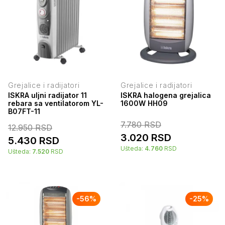
Grejalice i radijatori
Grejalice i radijatori
ISKRA uljni radijator 11
ISKRA halogena grejalica
rebara sa ventilatorom YL-
1600W HH09
B07FT-11
7.780
RSD
12.950
RSD
3.020
RSD
5.430
RSD
Ušteda:
4.760
RSD
Ušteda:
7.520
RSD
-
56
%
-
25
%