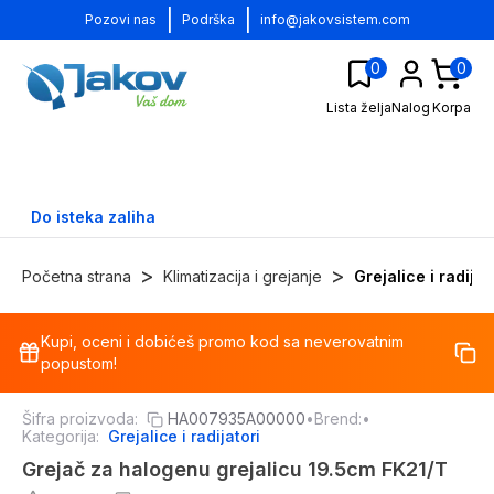
|
|
Pozovi nas
Podrška
info@jakovsistem.com
0
0
Lista želja
Nalog
Korpa
Do isteka zaliha
>
>
Početna strana
Klimatizacija i grejanje
Grejalice i radijat
Kupi, oceni i dobićeš promo kod sa neverovatnim
-
30
%
popustom!
Šifra proizvoda:
HA007935A00000
•
Brend:
•
Kategorija:
Grejalice i radijatori
Grejač za halogenu grejalicu 19.5cm FK21/T