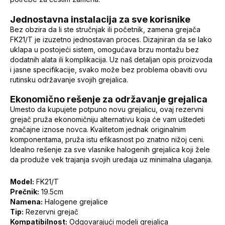
Jednostavna instalacija za sve korisnike
Bez obzira da li ste stručnjak ili početnik, zamena grejača
FK21/T je izuzetno jednostavan proces. Dizajniran da se lako
uklapa u postojeći sistem, omogućava brzu montažu bez
dodatnih alata ili komplikacija. Uz naš detaljan opis proizvoda
i jasne specifikacije, svako može bez problema obaviti ovu
rutinsku održavanje svojih grejalica.
Ekonomično rešenje za održavanje grejalica
Umesto da kupujete potpuno novu grejalicu, ovaj rezervni
grejač pruža ekonomičniju alternativu koja će vam uštedeti
značajne iznose novca. Kvalitetom jednak originalnim
komponentama, pruža istu efikasnost po znatno nižoj ceni.
Idealno rešenje za sve vlasnike halogenih grejalica koji žele
da produže vek trajanja svojih uređaja uz minimalna ulaganja.
Model:
FK21/T
Prečnik:
19.5cm
Namena:
Halogene grejalice
Tip:
Rezervni grejač
Kompatibilnost:
Odgovarajući modeli grejalica