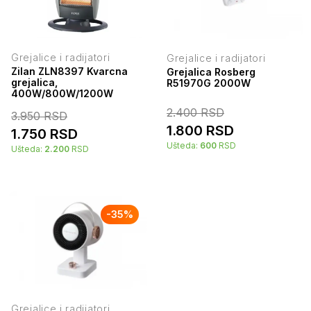
Grejalice i radijatori
Grejalice i radijatori
Zilan ZLN8397 Kvarcna
Grejalica Rosberg
grejalica,
R51970G 2000W
400W/800W/1200W
2.400
RSD
3.950
RSD
1.800
RSD
1.750
RSD
Ušteda:
600
RSD
Ušteda:
2.200
RSD
-
35
%
Grejalice i radijatori