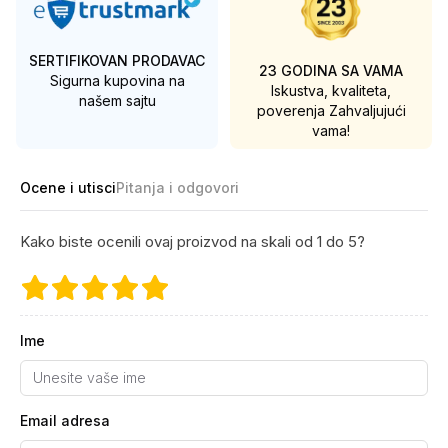
SERTIFIKOVAN PRODAVAC
23 GODINA SA VAMA
Sigurna kupovina na
Iskustva, kvaliteta,
našem sajtu
poverenja
Zahvaljujući
vama!
Ocene i utisci
Pitanja i odgovori
Kako biste ocenili ovaj proizvod na skali od 1 do 5?
Ime
Email adresa