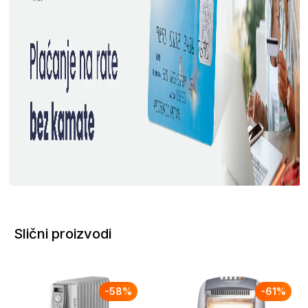
Slični proizvodi
-
58
%
-
61
%