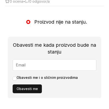
0
ocena
•
0
odgovor/a
Proizvod nije na stanju.
Obavesti me kada proizvod bude na
stanju
Obavesti me i o sličnim proizvodima
Obavesti me