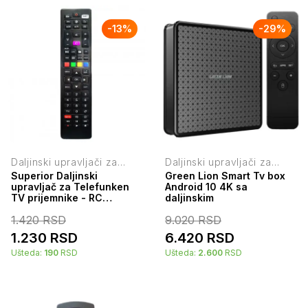
-
13
%
-
29
%
Daljinski upravljači za
Daljinski upravljači za
televizore
televizore
Superior Daljinski
Green Lion Smart Tv box
upravljač za Telefunken
Android 10 4K sa
TV prijemnike - RC
daljinskim
TELEFUNKEN/WESTEL
1.420
RSD
9.020
RSD
1.230
RSD
6.420
RSD
Ušteda:
190
RSD
Ušteda:
2.600
RSD