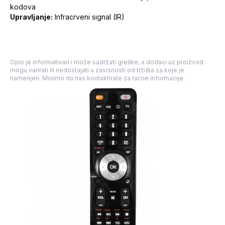
kodova
Upravljanje:
Infracrveni signal (IR)
Opis je informativan i može sadržati greške, a dodaci uz proizvod
mogu varirati ili nedostajati u zavisnosti od tržišta za koje je
namenjen. Molimo da nas kontaktirate za tačne informacije.