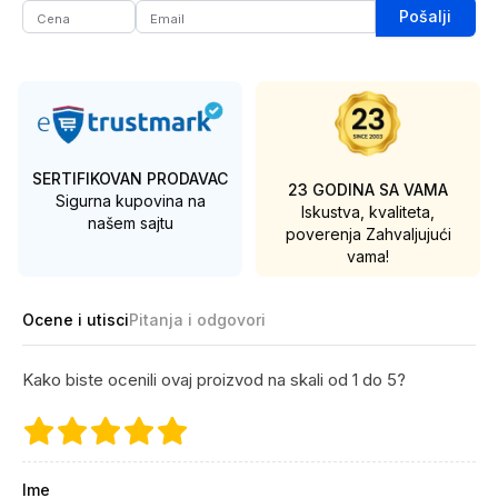
Pošalji
SERTIFIKOVAN PRODAVAC
23 GODINA SA VAMA
Sigurna kupovina na
Iskustva, kvaliteta,
našem sajtu
poverenja
Zahvaljujući
vama!
Ocene i utisci
Pitanja i odgovori
Kako biste ocenili ovaj proizvod na skali od 1 do 5?
Ime