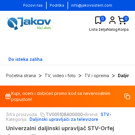
|
|
Pozovi nas
Podrška
info@jakovsistem.com
0
0
Lista želja
Nalog
Korpa
Do isteka zaliha
>
>
>
Početna strana
TV, video i foto
TV i oprema
Daljinsk
Kupi, oceni i dobićeš promo kod sa neverovatnim
-
6
%
popustom!
Šifra proizvoda:
TV005108A00000
•
Brend:
STV
•
Kategorija:
Daljinski upravljači za televizore
Univerzalni daljinski upravljač STV-Orfej