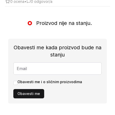
0
ocena
•
0
odgovor/a
Proizvod nije na stanju.
Obavesti me kada proizvod bude na
stanju
Obavesti me i o sličnim proizvodima
Obavesti me