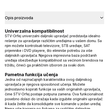
Opis proizvoda
Univerzalna kompatibilnost
STV-Orfej univerzalni daljinski upravljač predstavlja idealno
rešenje za upravljanje različitim uređajima u vašem domu. Sa
njim možete kontrolisati televizore, STB uređaje, SAT
prijemnike i DVD playere, što eliminiše potrebu za više
daljinskih upravljača. Njegova impresivna baza podržanih
uređaja obezbeđuje kompatibilnost sa većinom brendova na
tržištu, čineći ga praktičnim izborom za svaki dom.
Pametna funkcija učenja
Jedna od najznačajnijih karakteristika ovog daljinskog
upravljača je njegova sposobnost učenja. Možete
jednostavno kopirati funkcije sa vaših originalnih upravljača,
čime STV-Orfej postaje potpuna zamena. Ova funkcionalnost
posebno dolazi do izražaja kada izgubite originalni upravljač
ili kada želite da konsolidujete sve komande u jedan uređaj.
Nema više traganja po fiokama za različitim daljinskim