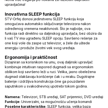
upravljačima!
Inovativna SLEEP funkcija
STV-Orfej donosi jedinstvenu SLEEP funkciju koja
omogućava automatsko isključivanje televizora nakon
određenog vremena neaktivnosti. Što je najbolje, ova
funkcija radi direktno sa daljinskog upravljača, bez obzira da
li vaš TV ima ugrađenu SLEEP opciju. Savršeno rešenje za
one koji vole da zaspe uz televizor, a žele da uštede
energiju i produže životni vek svog uređaja.
Ergonomija i praktičnost
Dizajniran sa korisnikom na umu, ovaj daljinski upravljač
kombinuje intuitivan raspored dugmadi sa ergonomskim
oblikom koji savršeno leži u ruci. Velika, jasno obeležena
dugmad olakšavaju korišćenje čak i u mraku. Dugotrajne
baterije i izdržljiva konstrukcija čine ga pouzdanim
saputnikom u svakodnevnoj upotrebi tokom godina.
Namena:
Televizori, STB uređaji, SAT prijemnici, DVD uređaji
Funkcije:
Univerzalni, sa mogućnošću učenja komandi
Posebne karakteristike:
SLEEP funkcija, velika baza