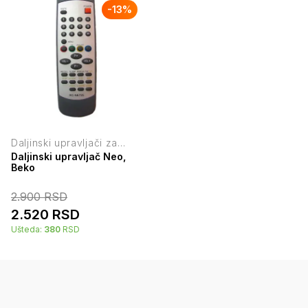
-
13
%
Daljinski upravljači za
televizore
Daljinski upravljač Neo,
Beko
2.900
RSD
2.520
RSD
Ušteda:
380
RSD