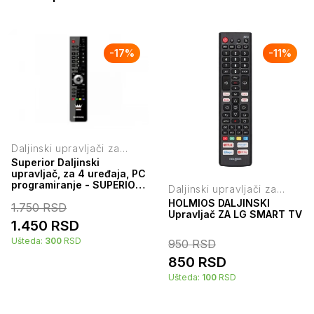
-
17
%
-
11
%
Daljinski upravljači za
televizore
Superior Daljinski
upravljač, za 4 uređaja, PC
programiranje - SUPERIOR
Daljinski upravljači za
4:1 FREEDOM - black
televizore
HOLMIOS DALJINSKI
1.750
RSD
Upravljač ZA LG SMART TV
1.450
RSD
Ušteda:
300
RSD
950
RSD
850
RSD
Ušteda:
100
RSD