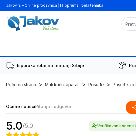
Jakov.rs – Online prodavnica | IT oprema i bela tehnika
Isporuka robe na teritoriji Srbije
Pra
>
>
>
Početna strana
Mali kućni aparati
Posuđe
Posuđe za s
Ocene i utisci
Pitanja i odgovori
-
5.0
/
5.0
Verifikovane ocene