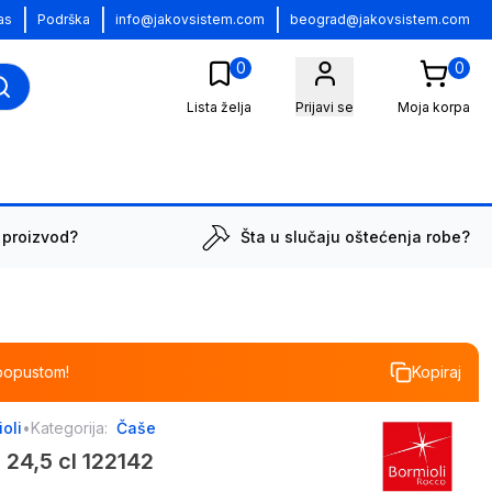
|
|
|
as
Podrška
info@jakovsistem.com
beograd@jakovsistem.com
0
0
Lista želja
Prijavi se
Moja korpa
 proizvod?
Šta u slučaju oštećenja robe?
popustom!
Kopiraj
oli
•
Kategorija:
Čaše
24,5 cl 122142