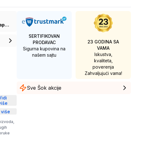
Čaše za aperitiv
SERTIFIKOVAN
23 GODINA SA
PRODAVAC
VAMA
Sigurna kupovina na
Iskustva,
našem sajtu
kvaliteta,
poverenja
Zahvaljujući vama!
Sve Šok akcije
D
Vidi
više
 više
oizvoda,
rugih
poruke