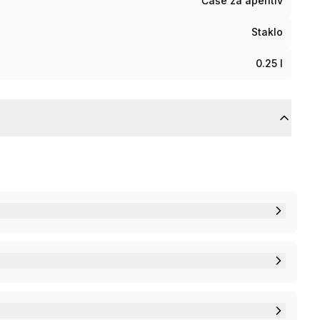
Čaše za aperitiv
Staklo
0.25 l