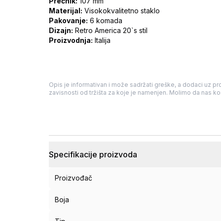
Prečnik:
107 mm
Materijal:
Visokokvalitetno staklo
Pakovanje:
6 komada
Dizajn:
Retro America 20`s stil
Proizvodnja:
Italija
Opis je informativan i može sadržati greške, a dodaci uz pro
zavisnosti od tržišta za koje je namenjen. Molimo da nas kon
Specifikacije proizvoda
Proizvođač
Boja