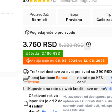
5.0
•
1
ocena
•
0
odgovor/a
Proizvođač
Boja
Tip
Bormioli
Providna
Pogledaj više o proizvodu
3.760
RSD
5.920
RSD
Ušteda:
2.160
RSD
Akcija traje od
06. 08. 2026
do
12. 08. 2026
Troškovi dostave za ovaj proizvod su
390 RS
Plaćaj karticom
Banca
na rate po KEŠ
Intesa
ceni!
Kupovina na rate uz web kredit – sve online
Vidi
Očekivani rok za
*U zavisnosti od dostupnosti pr
isporuku je od
2
do
opterećenja kurirskih službi ili d
nepredviđenih okolnosti, rok is
4
radnih
može biti i duži.
dana
*
Vidi više