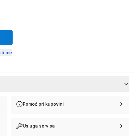
ti me
Pomoć pri kupovini
Usluga servisa