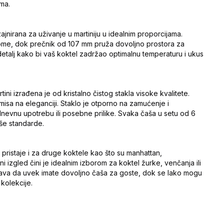
ima.
jnirana za uživanje u martiniju u idealnim proporcijama.
ome, dok prečnik od 107 mm pruža dovoljno prostora za
 detalj kako bi vaš koktel zadržao optimalnu temperaturu i ukus
ini izrađena je od kristalno čistog stakla visoke kvalitete.
misa na eleganciji. Staklo je otporno na zamućenje i
dnevnu upotrebu ili posebne prilike. Svaka čaša u setu od 6
še standarde.
 pristaje i za druge koktele kao što su manhattan,
ni izgled čini je idealnim izborom za koktel žurke, venčanja ili
va da uvek imate dovoljno čaša za goste, dok se lako mogu
kolekcije.