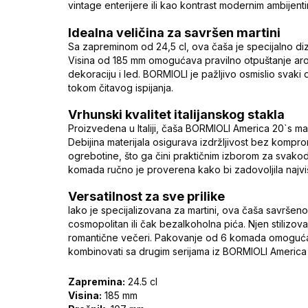
vintage enterijere ili kao kontrast modernim ambijent
Idealna veličina za savršen martini
Sa zapreminom od 24,5 cl, ova čaša je specijalno diza
Visina od 185 mm omogućava pravilno otpuštanje ar
dekoraciju i led. BORMIOLI je pažljivo osmislio svaki
tokom čitavog ispijanja.
Vrhunski kvalitet italijanskog stakla
Proizvedena u Italiji, čaša BORMIOLI America 20`s mart
Debijina materijala osigurava izdržljivost bez kompro
ogrebotine, što ga čini praktičnim izborom za svako
komada ručno je proverena kako bi zadovoljila najvi
Versatilnost za sve prilike
Iako je specijalizovana za martini, ova čaša savršeno
cosmopolitan ili čak bezalkoholna pića. Njen stilizova
romantične večeri. Pakovanje od 6 komada omoguća
kombinovati sa drugim serijama iz BORMIOLI America 
Zapremina:
24.5 cl
Visina:
185 mm