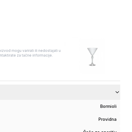
izvod mogu varirati ili nedostajati u
taktirate za tačne informacije.
Bormioli
Providna