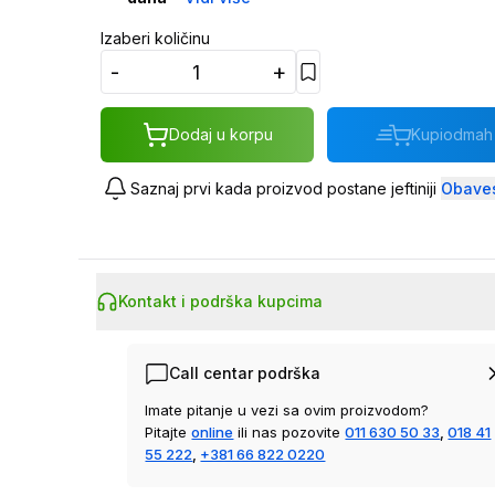
Izaberi količinu
-
+
Dodaj u korpu
Kupi
odmah
Saznaj prvi kada proizvod postane jeftiniji
Obaves
Kontakt i podrška kupcima
Call centar podrška
Imate pitanje u vezi sa ovim proizvodom?
Pitajte
online
ili nas pozovite
011 630 50 33
,
018 41
55 222
,
+381 66 822 0220