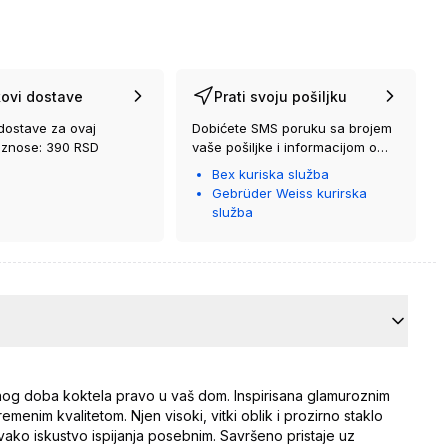
ovi dostave
Prati svoju pošiljku
dostave za ovaj
Dobićete SMS poruku sa brojem
iznose: 390 RSD
vaše pošiljke i informacijom o
kurirskoj službi koja će vam je
Bex kuriska služba
isporučiti.
Gebrüder Weiss kurirska
služba
nog doba koktela pravo u vaš dom. Inspirisana glamuroznim
menim kvalitetom. Njen visoki, vitki oblik i prozirno staklo
 svako iskustvo ispijanja posebnim. Savršeno pristaje uz