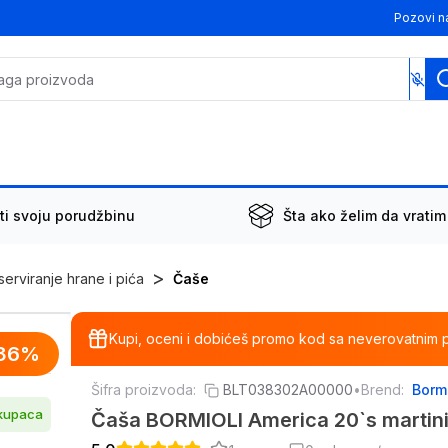
Pozovi n
ti svoju porudžbinu
Šta ako želim da vratim
>
erviranje hrane i pića
Čaše
Kupi, oceni i dobićeš promo kod sa neverovatnim 
36
%
Šifra proizvoda:
BLT038302A00000
•
Brend:
Bormi
 kupaca
Čaša BORMIOLI America 20`s martini 