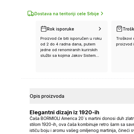
Dostava na teritoriji cele Srbije
Rok isporuke
Trošk
Proizvod će biti isporučen u roku
Troškovi 
od 2 do 4 radna dana, putem
proizvod 
jedne od renomiranih kurirskih
službi sa kojima Jakov Sistem
ima ugovor.
Opis proizvoda
Elegantni dizajn iz 1920-ih
Čaša BORMIOLI America 20`s martini donosi duh zlat
stilom 1920-ih, ova čaša kombinuje retro šarm sa savre
ističu boju i aromu vašeg omiljenog martinija, čineći