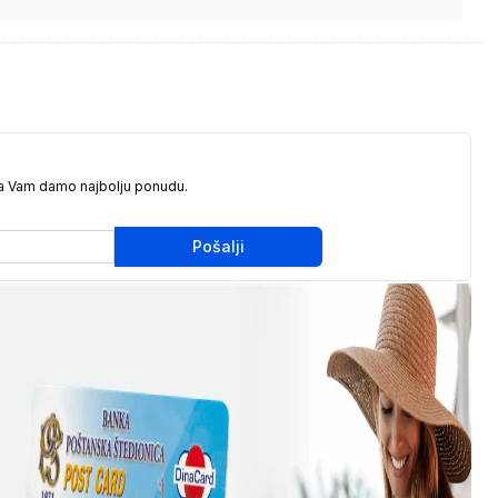
da Vam damo najbolju ponudu.
Pošalji