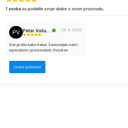
1
osoba
su podelile svoje utiske o ovom proizvodu.
24. 8. 2025.
Petar Vušurović
PV
Sve je bilo kako treba. Zadovoljan sam i
isporukom i proizvodom. Pozdrav
Oceni proizvod