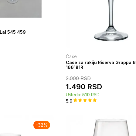
 Lal 545 459
Čaše
Caše za rakiju Riserva Grappa 6/
166181R
2.000
RSD
1.490
RSD
Ušteda:
510
RSD
5.0
-
32
%