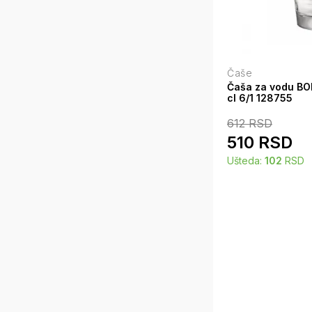
Čaše
Čaša za vodu BO
cl 6/1 128755
612
RSD
510
RSD
Ušteda:
102
RSD