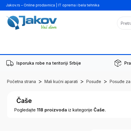
Jakov.rs – Online prodavnica | IT oprema i bela tehnika
Isporuka robe na teritoriji Srbije
Pra
>
>
>
Početna strana
Mali kućni aparati
Posuđe
Posuđe za 
Čaše
Pogledajte
118
proizvoda
iz kategorije
Čaše
.