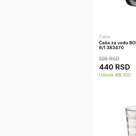
Čaše
Čaša za vodu BO
6/1 383470
528
RSD
440
RSD
Ušteda:
88
RSD