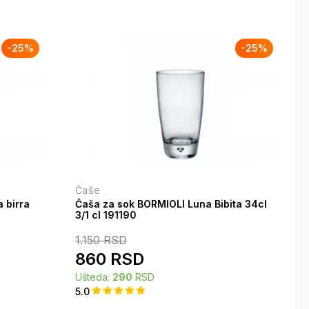
-
25
%
-
25
%
Čaše
 birra
Čaša za sok BORMIOLI Luna Bibita 34cl
3/1 cl 191190
1.150
RSD
860
RSD
Ušteda:
290
RSD
5.0