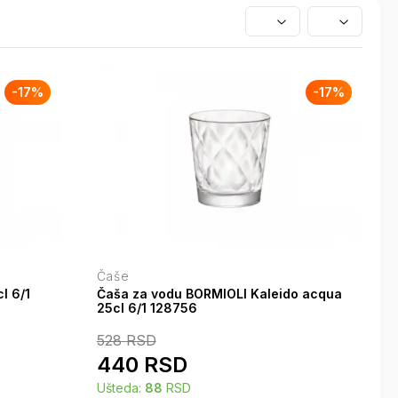
-
17
%
-
17
%
Čaše
l 6/1
Čaša za vodu BORMIOLI Kaleido acqua
25cl 6/1 128756
528
RSD
440
RSD
Ušteda:
88
RSD