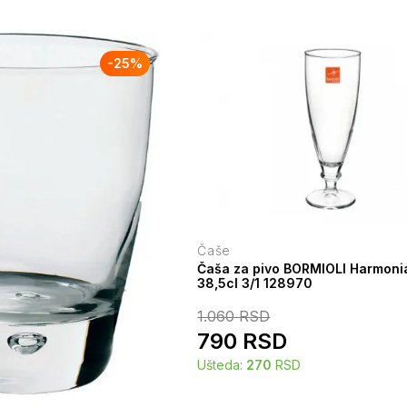
-
25
%
Čaše
Čaša za pivo BORMIOLI Harmonia
38,5cl 3/1 128970
1.060
RSD
790
RSD
Ušteda:
270
RSD