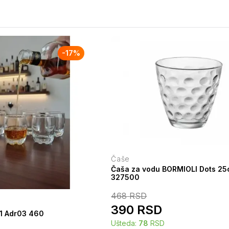
-
17
%
Čaše
Čaša za vodu BORMIOLI Dots 25c
327500
468
RSD
390
RSD
/1 Adr03 460
Ušteda:
78
RSD