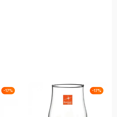
-
17
%
-
17
%