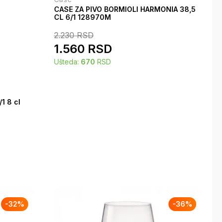
CASE ZA PIVO BORMIOLI HARMONIA 38,5
CL 6/1 128970M
2.230
RSD
1.560
RSD
Ušteda:
670
RSD
1 8 cl
-
32
%
-
36
%