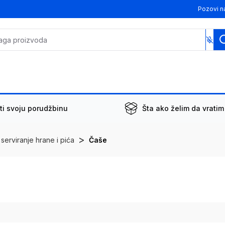
Pozovi n
ti svoju porudžbinu
Šta ako želim da vratim
>
serviranje hrane i pića
Čaše