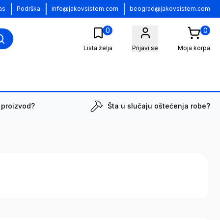
|
|
|
as
Podrška
info@jakovsistem.com
beograd@jakovsistem.com
0
0
Lista želja
Prijavi se
Moja korpa
 proizvod?
Šta u slučaju oštećenja robe?