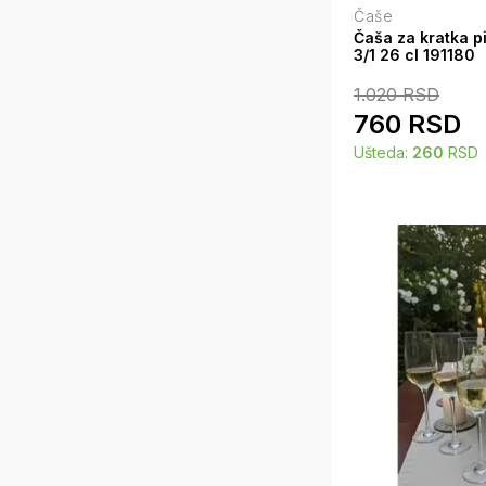
Čaše
Čaša za kratka 
3/1 26 cl 191180
1.020
RSD
760
RSD
Ušteda:
260
RSD