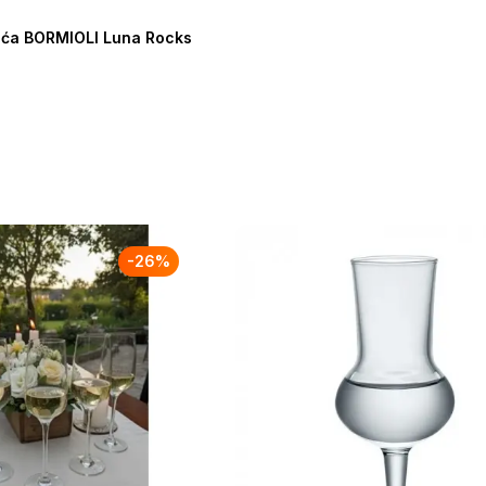
pića BORMIOLI Luna Rocks
-
26
%