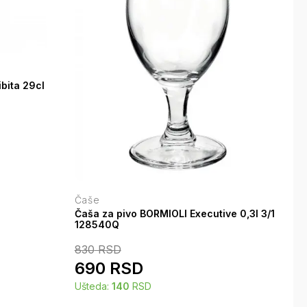
bita 29cl
Čaše
Čaša za pivo BORMIOLI Executive 0,3l 3/1
128540Q
830
RSD
690
RSD
Ušteda:
140
RSD