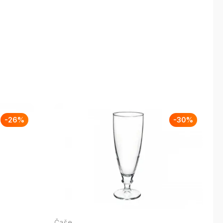
-
26
%
-
30
%
Čaše