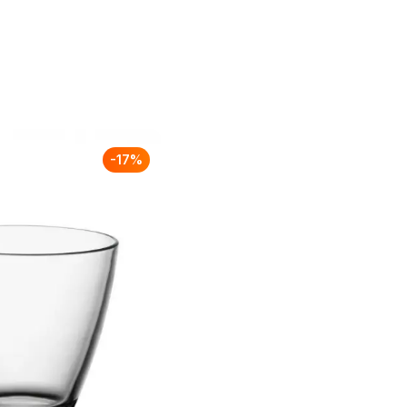
-
17
%