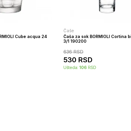
Čaše
RMIOLI Cube acqua 24
Čaša za sok BORMIOLI Cortina bi
3/1 190200
636
RSD
530
RSD
Ušteda:
106
RSD