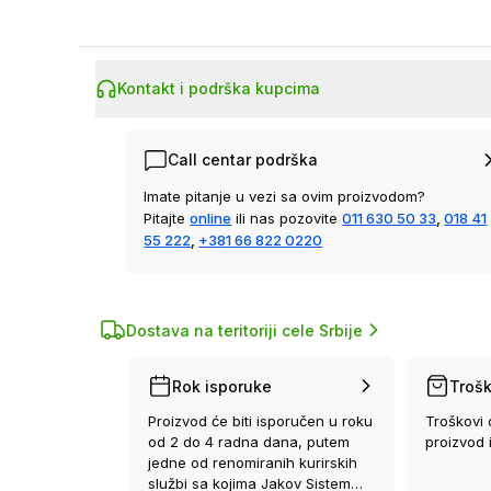
Kontakt i podrška kupcima
Call centar podrška
Imate pitanje u vezi sa ovim proizvodom?
Pitajte
online
ili nas pozovite
011 630 50 33
,
018 41
55 222
,
+381 66 822 0220
Dostava na teritoriji cele Srbije
Rok isporuke
Trošk
Proizvod će biti isporučen u roku
Troškovi 
od 2 do 4 radna dana, putem
proizvod 
jedne od renomiranih kurirskih
službi sa kojima Jakov Sistem