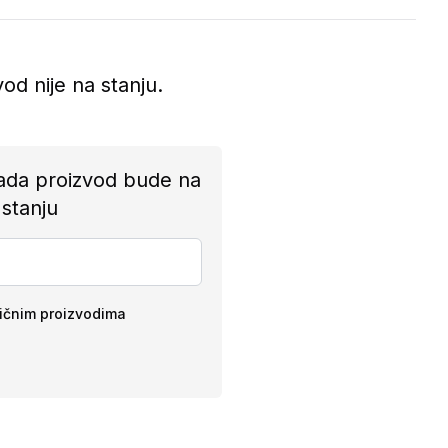
vod nije na stanju.
ada proizvod bude na
stanju
ličnim proizvodima