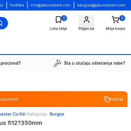
|
|
|
as
Podrška
info@jakovsistem.com
beograd@jakovsistem.com
0
0
Lista želja
Prijavi se
Moja korpa
 proizvod?
Šta u slučaju oštećenja robe?
popustom!
Kopiraj
aster Co.ltd
•
Kategorija:
Burgije
lus fi12?350mm