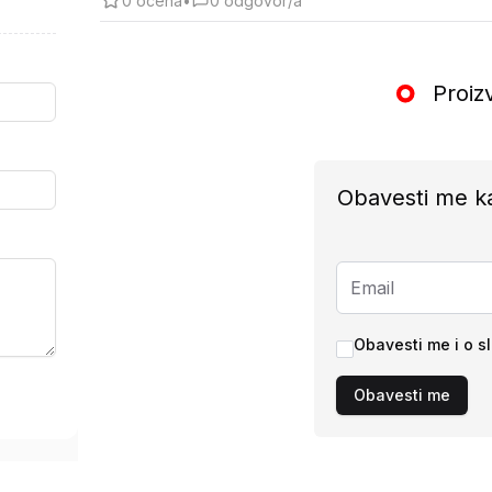
0
ocena
•
0
odgovor/a
Proiz
Obavesti me k
Obavesti me i o s
Obavesti me