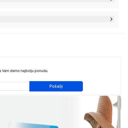
da Vam damo najbolju ponudu.
Pošalji