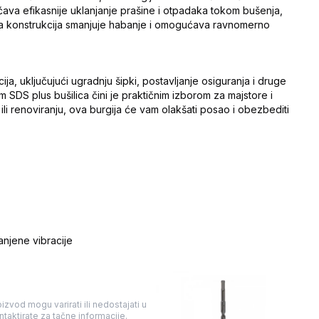
va efikasnije uklanjanje prašine i otpadaka tokom bušenja,
ana konstrukcija smanjuje habanje i omogućava ravnomerno
ija, uključujući ugradnju šipki, postavljanje osiguranja i druge
SDS plus bušilica čini je praktičnim izborom za majstore i
ili renoviranju, ova burgija će vam olakšati posao i obezbediti
njene vibracije
izvod mogu varirati ili nedostajati u
taktirate za tačne informacije.