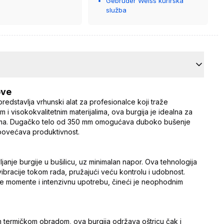
Gebrüder Weiss kurirska
služba
ove
dstavlja vrhunski alat za profesionalce koji traže
 i visokokvalitetnim materijalima, ova burgija je idealna za
alima. Dugačko telo od 350 mm omogućava duboko bušenje
povećava produktivnost.
anje burgije u bušilicu, uz minimalan napor. Ova tehnologija
bracije tokom rada, pružajući veću kontrolu i udobnost.
tne momente i intenzivnu upotrebu, čineći je neophodnim
m termičkom obradom, ova burgija održava oštricu čak i