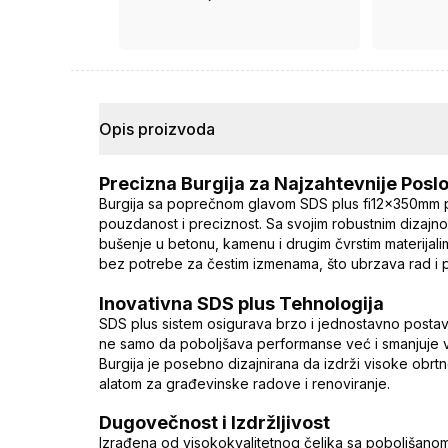
ima ugovor.
Opis proizvoda
Precizna Burgija za Najzahtevnije Posl
Burgija sa poprečnom glavom SDS plus fi12×350mm pre
pouzdanost i preciznost. Sa svojim robustnim dizajnom
bušenje u betonu, kamenu i drugim čvrstim materij
bez potrebe za čestim izmenama, što ubrzava rad i 
Inovativna SDS plus Tehnologija
SDS plus sistem osigurava brzo i jednostavno postavlj
ne samo da poboljšava performanse već i smanjuje vi
Burgija je posebno dizajnirana da izdrži visoke obr
alatom za građevinske radove i renoviranje.
Dugovečnost i Izdržljivost
Izrađena od visokokvalitetnog čelika sa poboljšano