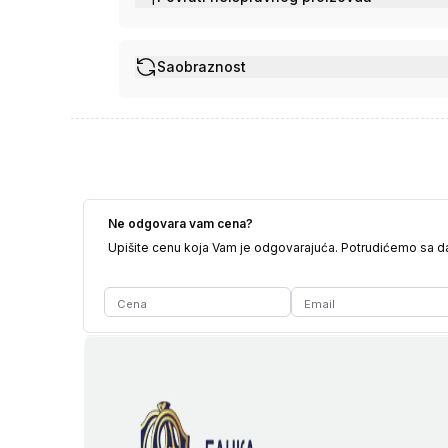
Saobraznost
Ne odgovara vam cena?
Upišite cenu koja Vam je odgovarajuća. Potrudićemo sa 