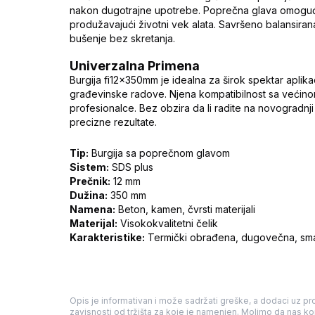
nakon dugotrajne upotrebe. Poprečna glava omoguća
produžavajući životni vek alata. Savršeno balansir
bušenje bez skretanja.
Univerzalna Primena
Burgija fi12×350mm je idealna za širok spektar aplikac
građevinske radove. Njena kompatibilnost sa većinom 
profesionalce. Bez obzira da li radite na novogradnji 
precizne rezultate.
Tip:
Burgija sa poprečnom glavom
Sistem:
SDS plus
Prečnik:
12 mm
Dužina:
350 mm
Namena:
Beton, kamen, čvrsti materijali
Materijal:
Visokokvalitetni čelik
Karakteristike:
Termički obrađena, dugovečna, sma
Opis je informativan i može sadržati greške, a dodaci uz pro
zavisnosti od tržišta za koje je namenjen. Molimo da nas kon