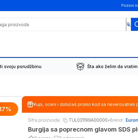
Pozovi n
ti svoju porudžbinu
Šta ako želim da vratim
Kupi, oceni i dobićeš promo kod sa neverovatnim 
17
%
Šifra proizvoda:
TUL031199A00000
•
Brend:
Eurom
Burgija sa poprecnom glavom SDS p