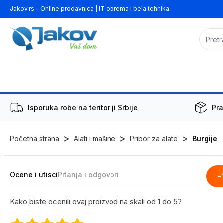
Jakov.rs – Online prodavnica | IT oprema i bela tehnika
Isporuka robe na teritoriji Srbije
Pra
>
>
>
Početna strana
Alati i mašine
Pribor za alate
Burgije
Ocene i utisci
Pitanja i odgovori
-
Kako biste ocenili ovaj proizvod na skali od 1 do 5?