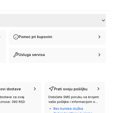
Pomoć pri kupovini
Usluga servisa
ovi dostave
Prati svoju pošiljku
dostave za ovaj
Dobićete SMS poruku sa brojem
iznose: 390 RSD
vaše pošiljke i informacijom o
kurirskoj službi koja će vam je
Bex kuriska služba
isporučiti.