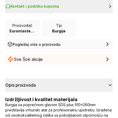
Kontakt i podrška kupcima
Proizvođač
Tip
Euromaster Co.ltd
Burgije
Pogledaj više o proizvodu
Sve Šok akcije
Opis proizvoda
Izdržljivost i kvalitet materijala
Burgija sa poprečnom glavom SDS plus fi10×260mm
predstavlja vrhunski alat za profesionalnu upotrebu. Izrađena
od visokokvalitetnog čelika sa poboljšanom otpornošću na