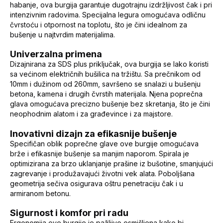
habanje, ova burgija garantuje dugotrajnu izdržljivost čak i pri
intenzivnim radovima. Specijalna legura omogućava odličnu
čvrstoću i otpornost na toplotu, što je čini idealnom za
bušenje u najtvrdim materijalima.
Univerzalna primena
Dizajnirana za SDS plus priključak, ova burgija se lako koristi
sa većinom električnih bušilica na tržištu. Sa prečnikom od
10mm i dužinom od 260mm, savršeno se snalazi u bušenju
betona, kamena i drugih čvrstih materijala. Njena poprečna
glava omogućava precizno bušenje bez skretanja, što je čini
neophodnim alatom i za građevince i za majstore.
Inovativni dizajn za efikasnije bušenje
Specifičan oblik poprečne glave ove burgije omogućava
brže i efikasnije bušenje sa manjim naporom. Spirala je
optimizirana za brzo uklanjanje prašine iz bušotine, smanjujući
zagrevanje i produžavajući životni vek alata. Poboljšana
geometrija sečiva osigurava oštru penetraciju čak i u
armiranom betonu.
Sigurnost i komfor pri radu
Ergonomija ove burgije je pažljivo osmišljena kako bi