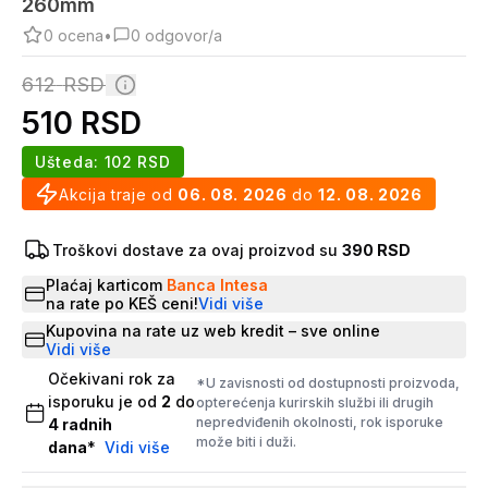
260mm
0
ocena
•
0
odgovor/a
612
RSD
510
RSD
Ušteda:
102
RSD
Akcija traje od
06. 08. 2026
do
12. 08. 2026
Troškovi dostave za ovaj proizvod su
390 RSD
Plaćaj karticom
Banca Intesa
na rate po KEŠ ceni!
Vidi više
Kupovina na rate uz web kredit – sve online
Vidi više
Očekivani rok za
*U zavisnosti od dostupnosti proizvoda,
isporuku je od
2
do
opterećenja kurirskih službi ili drugih
nepredviđenih okolnosti, rok isporuke
4
radnih
može biti i duži.
dana
*
Vidi više