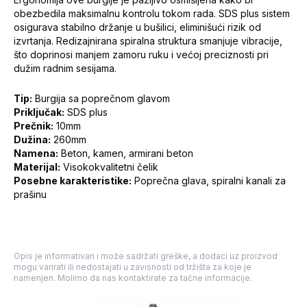
obezbedila maksimalnu kontrolu tokom rada. SDS plus sistem
osigurava stabilno držanje u bušilici, eliminišući rizik od
izvrtanja. Redizajnirana spiralna struktura smanjuje vibracije,
što doprinosi manjem zamoru ruku i većoj preciznosti pri
dužim radnim sesijama.
Tip:
Burgija sa poprečnom glavom
Priključak:
SDS plus
Prečnik:
10mm
Dužina:
260mm
Namena:
Beton, kamen, armirani beton
Materijal:
Visokokvalitetni čelik
Posebne karakteristike:
Poprečna glava, spiralni kanali za
prašinu
Opis je informativan i može sadržati greške, a dodaci uz proizvod
mogu varirati ili nedostajati u zavisnosti od tržišta za koje je
namenjen. Molimo da nas kontaktirate za tačne informacije.