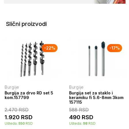
Slični proizvodi
-
22
%
-
17
%
Burgije
Burgije
Burgija za drvo RD set 5
Burgija set za staklo i
kom.157799
keramiku fi 5.6-8mm 3kom
157115
2.470
RSD
588
RSD
1.920
RSD
490
RSD
Ušteda:
550
RSD
Ušteda:
98
RSD