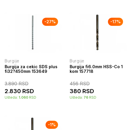
-
27
%
-
17
%
Burgije
Burgije
Burgija za cekic SDS plus
Burgija fi6.0mm HSS-Co 1
fi32?450mm 153649
kom 157718
3.890
RSD
456
RSD
2.830
RSD
380
RSD
Ušteda:
1.060
RSD
Ušteda:
76
RSD
-
1
%