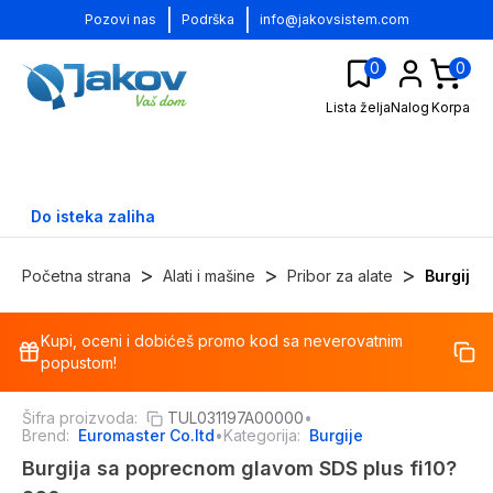
|
|
Pozovi nas
Podrška
info@jakovsistem.com
0
0
Lista želja
Nalog
Korpa
Do isteka zaliha
>
>
>
Početna strana
Alati i mašine
Pribor za alate
Burgije
Kupi, oceni i dobićeš promo kod sa neverovatnim
-
17
%
popustom!
Šifra proizvoda:
TUL031197A00000
•
Brend:
Euromaster Co.ltd
•
Kategorija:
Burgije
Burgija sa poprecnom glavom SDS plus fi10?