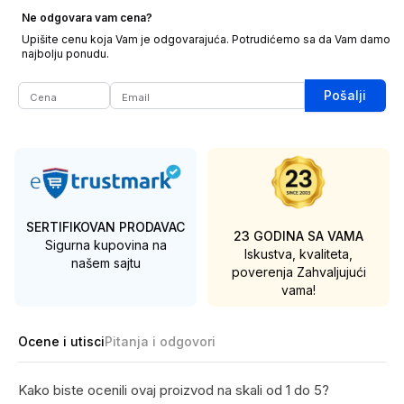
Ne odgovara vam cena?
Upišite cenu koja Vam je odgovarajuća. Potrudićemo sa da Vam damo
najbolju ponudu.
Pošalji
SERTIFIKOVAN PRODAVAC
23 GODINA SA VAMA
Sigurna kupovina na
Iskustva, kvaliteta,
našem sajtu
poverenja
Zahvaljujući
vama!
Ocene i utisci
Pitanja i odgovori
Kako biste ocenili ovaj proizvod na skali od 1 do 5?