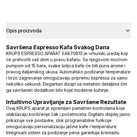
Opis proizvoda
Savršena Espresso Kafa Svakog Dana
KRUPS ESPRESSO APARAT EA870810 je vrhunski uređaj koji
će pretvoriti vaš dom u pravu kafanu. Sa njegovom moćnom
pumpom od 15 bara, svaka šoljica kafe će biti puna arome i
pravog italijanskog ukusa. Automatsko podizanje temperature
i brzo zagrevanje omogućavaju pripremu espressa za samo
nekoliko sekundi. Elegantan dizajn sa metalnim detaljima čini
ga savršenim dodatkom bilo koje moderne kuhinje.
Intuitivno Upravljanje za Savršene Rezultate
Ovaj KRUPS aparat je opremljen pametnim kontrolama koje
olakšavaju korišćenje čak i početnicima. Digitalni displej jasno
prikazuje sve postavke, dok programabilne funkcije
omogućavaju personalizaciju jačine kafe i temperature.
Integrisani sistem za podizanje pena garantuje kremastu