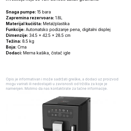
Snaga pumpe:
15 bara
Zapremina rezervoara:
1.8L
Materijal kućišta:
Metal/plastika
Funkcije:
Automatsko podizanje pena, digitalni displej
Dimenzije:
34.5 x 42.5 x 28.5 cm
Težina:
8.5 kg
Boja:
Crna
Dodaci:
Merna kašika, čistač igle
Opis je informativan i može sadržati greške, a dodaci uz proizvod
mogu varirati ili nedostajati u zavisnosti od tržišta za koje je
namenjen. Molimo da nas kontaktirate za tačne informacije.