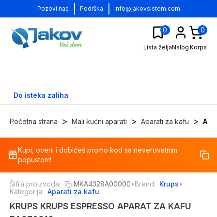
|
|
Pozovi nas
Podrška
info@jakovsistem.com
0
0
Lista želja
Nalog
Korpa
Do isteka zaliha
>
>
>
Početna strana
Mali kućni aparati
Aparati za kafu
Apa
Kupi, oceni i dobićeš promo kod sa neverovatnim
-
38
%
popustom!
Šifra proizvoda:
MKA4328A00000
•
Brend:
Krups
•
Kategorija:
Aparati za kafu
KRUPS KRUPS ESPRESSO APARAT ZA KAFU