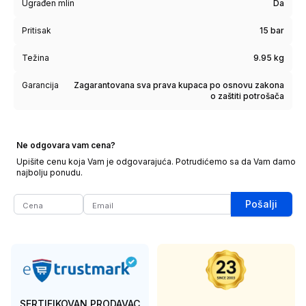
Ugrađen mlin
Da
Pritisak
15 bar
Težina
9.95 kg
Garancija
Zagarantovana sva prava kupaca po osnovu zakona
o zaštiti potrošača
Ne odgovara vam cena?
Upišite cenu koja Vam je odgovarajuća. Potrudićemo sa da Vam damo
najbolju ponudu.
Pošalji
SERTIFIKOVAN PRODAVAC