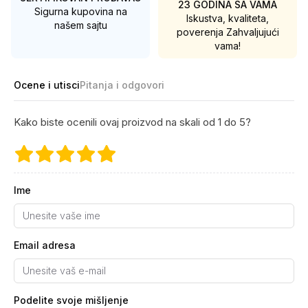
23 GODINA SA VAMA
Sigurna kupovina na
Iskustva, kvaliteta,
našem sajtu
poverenja
Zahvaljujući
vama!
Ocene i utisci
Pitanja i odgovori
Kako biste ocenili ovaj proizvod na skali od 1 do 5?
Ime
Email adresa
Podelite svoje mišljenje