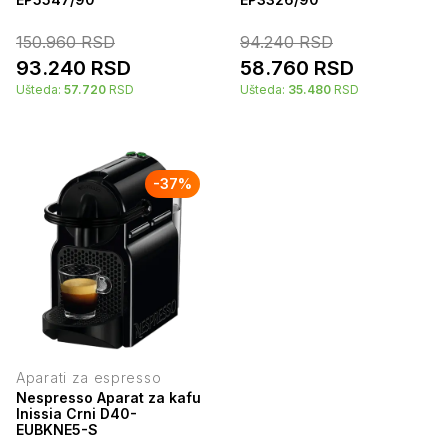
150.960
RSD
94.240
RSD
93.240
RSD
58.760
RSD
Ušteda:
57.720
RSD
Ušteda:
35.480
RSD
-
37
%
Aparati za espresso
Nespresso Aparat za kafu
Inissia Crni D40-
EUBKNE5-S