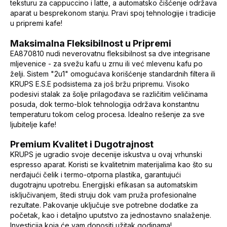
teksturu za cappuccino i latte, a automatsko čišćenje održava
aparat u besprekonom stanju. Pravi spoj tehnologije i tradicije
u pripremi kafe!
Maksimalna Fleksibilnost u Pripremi
EA870810 nudi neverovatnu fleksibilnost sa dve integrisane
mljevenice - za svežu kafu u zrnu ili već mlevenu kafu po
želji. Sistem "2u1" omogućava korišćenje standardnih filtera ili
KRUPS E.S.E podsistema za još bržu pripremu. Visoko
podesivi stalak za šolje prilagođava se različitim veličinama
posuda, dok termo-blok tehnologija održava konstantnu
temperaturu tokom celog procesa. Idealno rešenje za sve
ljubitelje kafe!
Premium Kvalitet i Dugotrajnost
KRUPS je ugradio svoje decenije iskustva u ovaj vrhunski
espresso aparat. Koristi se kvalitetnim materijalima kao što su
nerđajući čelik i termo-otporna plastika, garantujući
dugotrajnu upotrebu. Energijski efikasan sa automatskim
isključivanjem, štedi struju dok vam pruža profesionalne
rezultate. Pakovanje uključuje sve potrebne dodatke za
početak, kao i detaljno uputstvo za jednostavno snalaženje.
Investicija koja će vam donositi užitak godinama!