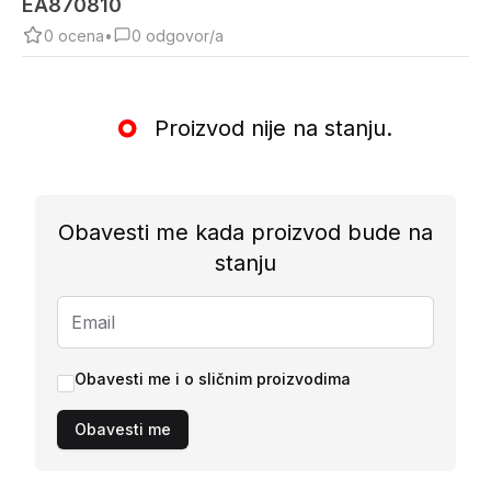
EA870810
0
ocena
•
0
odgovor/a
Proizvod nije na stanju.
Obavesti me kada proizvod bude na
stanju
Obavesti me i o sličnim proizvodima
Obavesti me