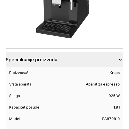
Specifikacije proizvoda
Proizvođač
Krups
Vrsta aparata
Aparat za espresso
Snaga
925 W
Kapacitet posude
1.8 l
Model
EA870810