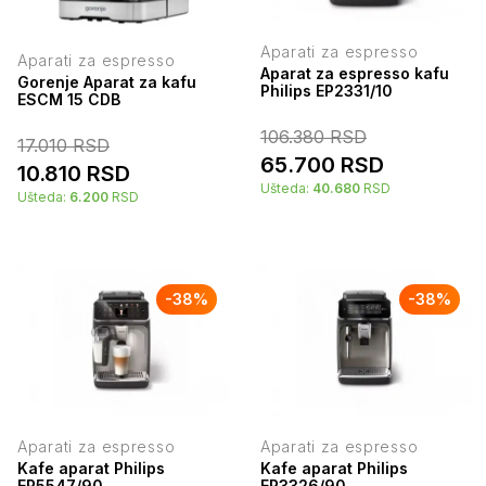
Aparati za espresso
Aparati za espresso
Aparat za espresso kafu
Gorenje Aparat za kafu
Philips EP2331/10
ESCM 15 CDB
106.380
RSD
17.010
RSD
65.700
RSD
10.810
RSD
Ušteda:
40.680
RSD
Ušteda:
6.200
RSD
-
38
%
-
38
%
Aparati za espresso
Aparati za espresso
Kafe aparat Philips
Kafe aparat Philips
EP5547/90
EP3326/90