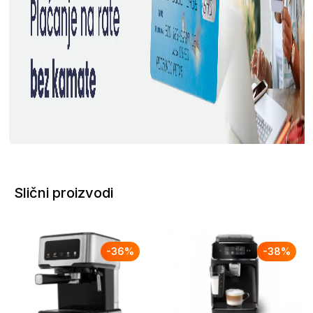
Slični proizvodi
-
36
%
-
38
%