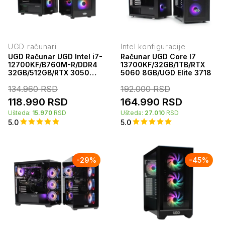
UGD računari
Intel konfiguracije
UGD Računar UGD Intel i7-
Računar UGD Core I7
12700KF/B760M-R/DDR4
13700KF/32GB/1TB/RTX
32GB/512GB/RTX 3050
5060 8GB/UGD Elite 3718
6GB/650W/UGD Hammer
134.960
RSD
192.000
RSD
118.990
RSD
164.990
RSD
Ušteda:
15.970
RSD
Ušteda:
27.010
RSD
5.0
5.0
-
29
%
-
45
%