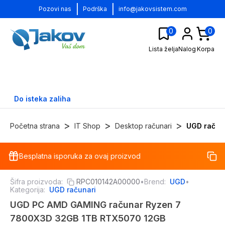
|
|
Pozovi nas
Podrška
info@jakovsistem.com
0
0
Lista želja
Nalog
Korpa
Do isteka zaliha
>
>
>
Početna strana
IT Shop
Desktop računari
UGD račun
Besplatna isporuka za ovaj proizvod
-
20
%
Šifra proizvoda:
RPC010142A00000
•
Brend:
UGD
•
Kategorija:
UGD računari
UGD PC AMD GAMING računar Ryzen 7
7800X3D 32GB 1TB RTX5070 12GB