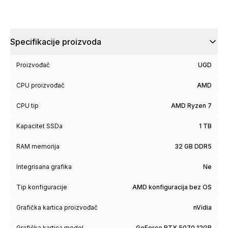
Specifikacije proizvoda
Proizvođač
UGD
CPU proizvođač
AMD
CPU tip
AMD Ryzen 7
Kapacitet SSDa
1 TB
RAM memorija
32 GB DDR5
Integrisana grafika
Ne
Tip konfiguracije
AMD konfiguracija bez OS
Grafička kartica proizvođač
nVidia
Grafička kartica model
GeForce RTX 5070 12GB