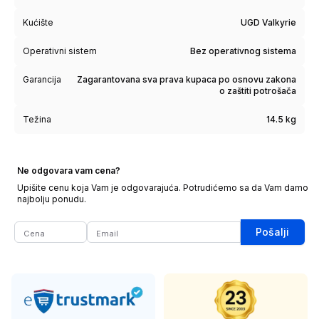
Kućište
UGD Valkyrie
Operativni sistem
Bez operativnog sistema
Garancija
Zagarantovana sva prava kupaca po osnovu zakona
o zaštiti potrošača
Težina
14.5 kg
Ne odgovara vam cena?
Upišite cenu koja Vam je odgovarajuća. Potrudićemo sa da Vam damo
najbolju ponudu.
Pošalji