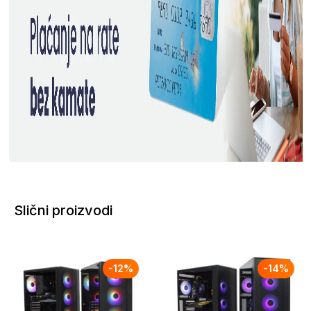
Slični proizvodi
-
12
%
-
14
%