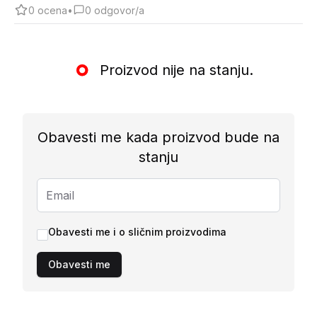
0
ocena
•
0
odgovor/a
Proizvod nije na stanju.
Obavesti me kada proizvod bude na
stanju
Obavesti me i o sličnim proizvodima
Obavesti me