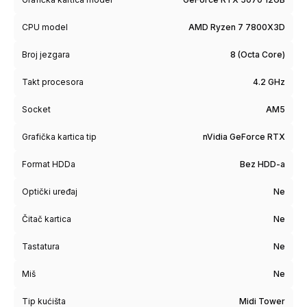
CPU model
AMD Ryzen 7 7800X3D
Broj jezgara
8 (Octa Core)
Takt procesora
4.2 GHz
Socket
AM5
Grafička kartica tip
nVidia GeForce RTX
Format HDDa
Bez HDD-a
Optički uređaj
Ne
Čitač kartica
Ne
Tastatura
Ne
Miš
Ne
Tip kućišta
Midi Tower