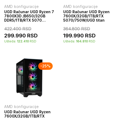
AMD konfiguracije
AMD konfiguracije
UGD Računar UGD Ryzen 7
UGD Računar UGD Ryzen
7800X3D /B650/32GB
7600X/32GB/1TB/RTX
DDR5/1TB/RTX 5070
5070/750W/UGD titan
12GB/850W/UGD Mystery
422.400
RSD
364.800
RSD
299.990
RSD
199.990
RSD
Ušteda:
122.410
RSD
Ušteda:
164.810
RSD
-
25
%
AMD konfiguracije
UGD Računar UGD Ryzen
7600X/32GB/1TB/RTX