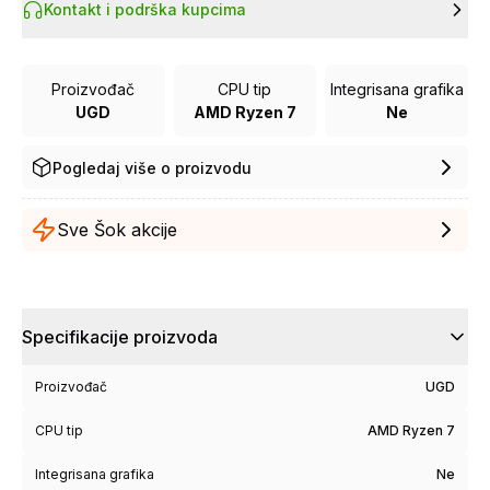
Kontakt i podrška kupcima
Proizvođač
CPU tip
Integrisana grafika
UGD
AMD Ryzen 7
Ne
Pogledaj više o proizvodu
Sve Šok akcije
Specifikacije proizvoda
Proizvođač
UGD
CPU tip
AMD Ryzen 7
Integrisana grafika
Ne