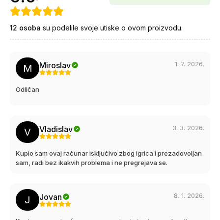
12
osoba
su podelile svoje utiske o ovom proizvodu.
1. 7. 2026.
Miroslav
M
Odličan
3. 3. 2026.
Vladislav
V
Kupio sam ovaj računar isključivo zbog igrica i prezadovoljan
sam, radi bez ikakvih problema i ne pregrejava se.
8. 1. 2026.
Jovan
J