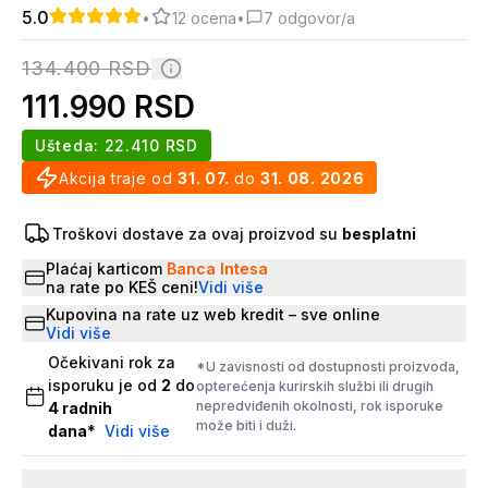
5.0
•
12
ocena
•
7
odgovor/a
134.400
RSD
111.990
RSD
Ušteda:
22.410
RSD
Akcija traje od
31. 07.
do
31. 08. 2026
Troškovi dostave za ovaj proizvod su
besplatni
Plaćaj karticom
Banca Intesa
na rate po KEŠ ceni!
Vidi više
Kupovina na rate uz web kredit – sve online
Vidi više
Očekivani rok za
*U zavisnosti od dostupnosti proizvoda,
isporuku je od
2
do
opterećenja kurirskih službi ili drugih
nepredviđenih okolnosti, rok isporuke
4
radnih
može biti i duži.
dana
*
Vidi više