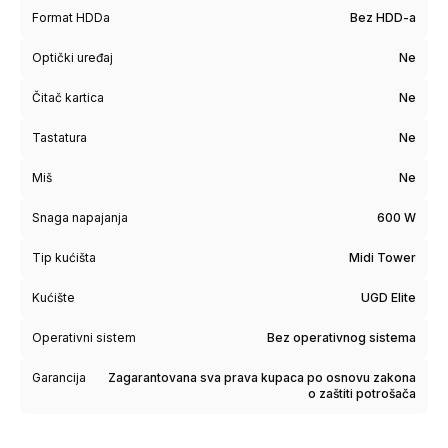
Format HDDa
Bez HDD-a
Optički uređaj
Ne
Čitač kartica
Ne
Tastatura
Ne
Miš
Ne
Snaga napajanja
600 W
Tip kućišta
Midi Tower
Kućište
UGD Elite
Operativni sistem
Bez operativnog sistema
Garancija
Zagarantovana sva prava kupaca po osnovu zakona
o zaštiti potrošača