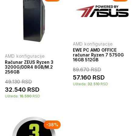
AMD konfiguracije
EWE PC AMD OFFICE
računar Ryzen 7 5750G
AMD konfiguracije
16GB 512GB
Računar ZEUS Ryzen 3
3200G/DDR4 8GB/M.2
89.670
RSD
256GB
57.160
RSD
49.130
RSD
Ušteda:
32.510
RSD
32.540
RSD
Ušteda:
16.590
RSD
-
38
%