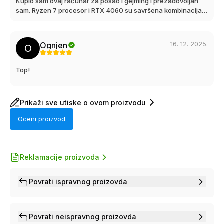
Kupio sam ovaj računar za posao i gejming i prezadovoljan
sam. Ryzen 7 procesor i RTX 4060 su savršena kombinacija –
bez seckanja, bez zagrevanja, sve radi tiho i glatko.
16. 12. 2025.
Ognjen
O
Top!
Prikaži sve utiske o ovom proizvodu
Oceni proizvod
Reklamacije proizvoda
Povrati ispravnog proizovda
Povrati neispravnog proizovda