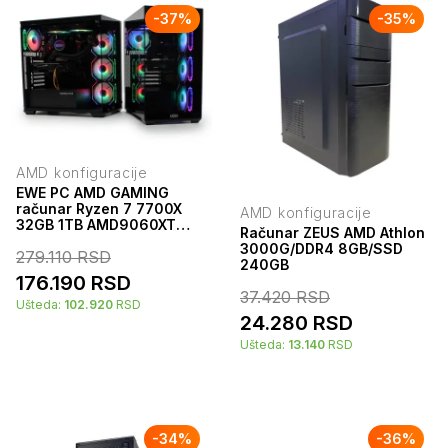
-
37
%
-
35
%
AMD konfiguracije
EWE PC AMD GAMING
računar Ryzen 7 7700X
AMD konfiguracije
32GB 1TB AMD9060XT
Računar ZEUS AMD Athlon
16GB
3000G/DDR4 8GB/SSD
279.110
RSD
240GB
176.190
RSD
37.420
RSD
Ušteda:
102.920
RSD
24.280
RSD
Ušteda:
13.140
RSD
-
34
%
-
36
%