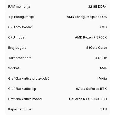
RAM memorija
32 GB DDR4
Tip konfiguracije
AMD konfiguracija bez OS
CPU proizvođač
AMD
CPU model
AMD Ryzen 7 5700X
Broj jezgara
8 (Octa Core)
Takt procesora
3.4 GHz
Socket
AM4
Grafička kartica proizvođač
nVidia
Grafička kartica tip
nVidia GeForce RTX
Grafička kartica model
GeForce RTX 5060 8 GB
Kapacitet SSDa
1 TB