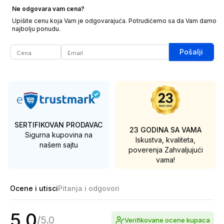
Ne odgovara vam cena?
Upišite cenu koja Vam je odgovarajuća. Potrudićemo sa da Vam damo
najbolju ponudu.
Pošalji
SERTIFIKOVAN PRODAVAC
23 GODINA SA VAMA
Sigurna kupovina na
Iskustva, kvaliteta,
našem sajtu
poverenja
Zahvaljujući
vama!
Ocene i utisci
Pitanja i odgovori
5.0
/
5.0
Verifikovane ocene kupaca