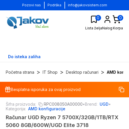
|
|
Pozovi nas
Podrška
info@jakovsistem.com
0
0
Lista želja
Nalog
Korpa
Do isteka zaliha
>
>
>
Početna strana
IT Shop
Desktop računari
AMD konfi
Besplatna isporuka za ovaj proizvod
-
17
%
Šifra proizvoda:
RPC008050A00000
•
Brend:
UGD
•
Kategorija:
AMD konfiguracije
Računar UGD Ryzen 7 5700X/32GB/1TB/RTX
5060 8GB/600W/UGD Elite 3718