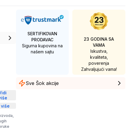
SERTIFIKOVAN
23 GODINA SA
PRODAVAC
VAMA
Sigurna kupovina na
Iskustva,
našem sajtu
kvaliteta,
poverenja
Zahvaljujući vama!
Sve Šok akcije
D
Vidi
više
 više
oizvoda,
rugih
poruke