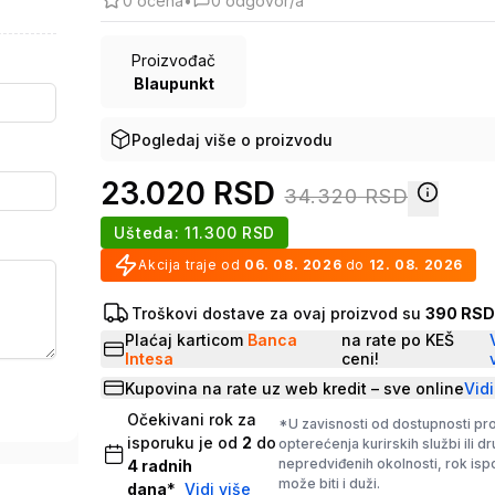
0
ocena
•
0
odgovor/a
Proizvođač
Blaupunkt
Pogledaj više o proizvodu
23.020
RSD
34.320
RSD
Ušteda:
11.300
RSD
Akcija traje od
06. 08. 2026
do
12. 08. 2026
Troškovi dostave za ovaj proizvod su
390 RS
Plaćaj karticom
Banca
na rate po KEŠ
Intesa
ceni!
Kupovina na rate uz web kredit – sve online
Vidi
Očekivani rok za
*U zavisnosti od dostupnosti pr
isporuku je od
2
do
opterećenja kurirskih službi ili d
nepredviđenih okolnosti, rok is
4
radnih
može biti i duži.
dana
*
Vidi više