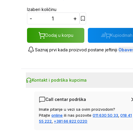
Izaberi količinu
-
+
Dodaj u korpu
Kupi
odmah
Saznaj prvi kada proizvod postane jeftiniji
Obaves
Kontakt i podrška kupcima
Call centar podrška
Imate pitanje u vezi sa ovim proizvodom?
Pitajte
online
ili nas pozovite
011 630 50 33
,
018 41
55 222
,
+381 66 822 0220