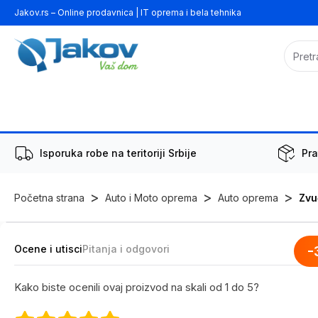
Jakov.rs – Online prodavnica | IT oprema i bela tehnika
Isporuka robe na teritoriji Srbije
Pra
>
>
>
Početna strana
Auto i Moto oprema
Auto oprema
Zvu
Ocene i utisci
Pitanja i odgovori
-
Kako biste ocenili ovaj proizvod na skali od 1 do 5?