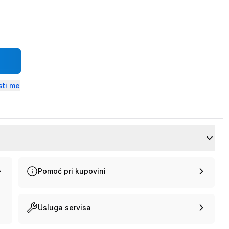
ti me
Pomoć pri kupovini
Usluga servisa