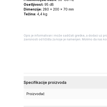
Osetljivost:
95 dB
Dimenzije:
280 x 200 x 70 mm
Težina:
4,4 kg
Opis je informativan i može sadržati greške, a dodaci uz pro
zavisnosti od tržišta za koje je namenjen. Molimo da nas kon
Specifikacije proizvoda
Proizvođač