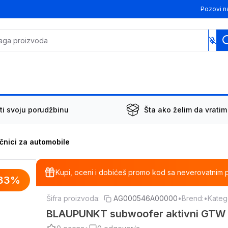
Pozovi n
ti svoju porudžbinu
Šta ako želim da vratim
čnici za automobile
Kupi, oceni i dobićeš promo kod sa neverovatnim 
33
%
Šifra proizvoda:
AG000546A00000
•
Brend:
•
Katego
BLAUPUNKT subwoofer aktivni GTW