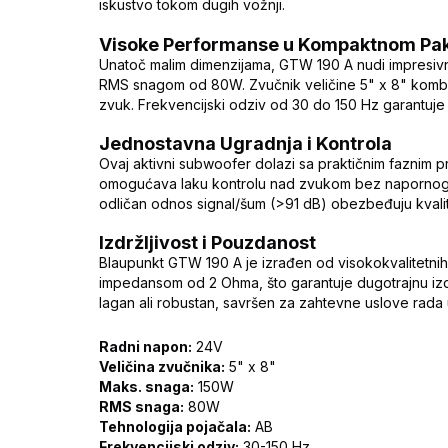
iskustvo tokom dugih vožnji.
Visoke Performanse u Kompaktnom Pa
Unatoč malim dimenzijama, GTW 190 A nudi impresi
RMS snagom od 80W. Zvučnik veličine 5" x 8" kombin
zvuk. Frekvencijski odziv od 30 do 150 Hz garantuje d
Jednostavna Ugradnja i Kontrola
Ovaj aktivni subwoofer dolazi sa praktičnim faznim p
omogućava laku kontrolu nad zvukom bez napornog p
odličan odnos signal/šum (>91 dB) obezbeđuju kvalit
Izdržljivost i Pouzdanost
Blaupunkt GTW 190 A je izrađen od visokokvalitetnih
impedansom od 2 Ohma, što garantuje dugotrajnu izd
lagan ali robustan, savršen za zahtevne uslove rada 
Radni napon:
24V
Veličina zvučnika:
5" x 8"
Maks. snaga:
150W
RMS snaga:
80W
Tehnologija pojačala:
AB
Frekvencijski odziv:
30-150 Hz