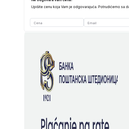
Upišite cenu koja Vam je odgovarajuća. Potrudićemo sa 