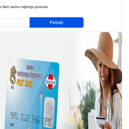
da Vam damo najbolju ponudu.
Pošalji