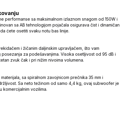
kovanju
vne performanse sa maksimalnom izlaznom snagom od 150W i
ovan sa AB tehnologijom pojačala osigurava čist i dinamičan
a ćete osetiti svaku notu bas linije.
rekidačem i žičanim daljinskim upravljačem, što vam
osezanja za podešavanjima. Visoka osetljivost od 95 dB i
etan zvuk čak i pri nižim nivoima volumena.
 materijala, sa spiralnom zavojnicom prečnika 35 mm i
ržljivost. Sa neto težinom od samo 4,4 kg, ovaj subwoofer je
u komercijalnim vozilima.