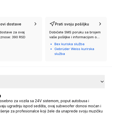
ovi dostave
Prati svoju pošiljku
dostave za ovaj
Dobićete SMS poruku sa brojem
iznose: 390 RSD
vaše pošiljke i informacijom o
kurirskoj službi koja će vam je
Bex kuriska služba
isporučiti.
Gebrüder Weiss kurirska
služba
n
posebno za vozila sa 24V sistemom, poput autobusa i
ju ugradnju ispod sedišta, ovaj subwoofer donosi moćan i
ešenje za profesionalce koji žele da unaprede svoju muzičku