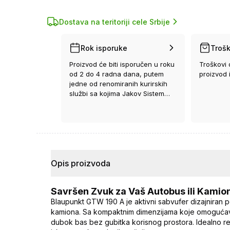
Dostava na teritoriji cele Srbije
Rok isporuke
Trošk
Proizvod će biti isporučen u roku
Troškovi 
od 2 do 4 radna dana, putem
proizvod 
jedne od renomiranih kurirskih
službi sa kojima Jakov Sistem
ima ugovor.
Opis proizvoda
Savršen Zvuk za Vaš Autobus ili Kamio
Blaupunkt GTW 190 A je aktivni sabvufer dizajniran 
kamiona. Sa kompaktnim dimenzijama koje omogućava
dubok bas bez gubitka korisnog prostora. Idealno r