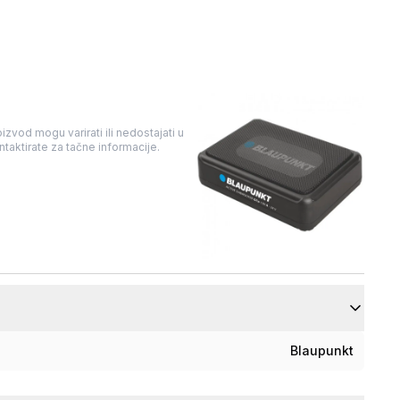
izvod mogu varirati ili nedostajati u
taktirate za tačne informacije.
Blaupunkt