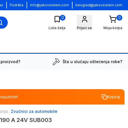
|
|
|
as
Podrška
info@jakovsistem.com
beograd@jakovsistem.com
0
0
Lista želja
Prijavi se
Moja korpa
 proizvod?
Šta u slučaju oštećenja robe?
popustom!
Kopiraj
rija:
Zvučnici za automobile
 190 A 24V SUB003