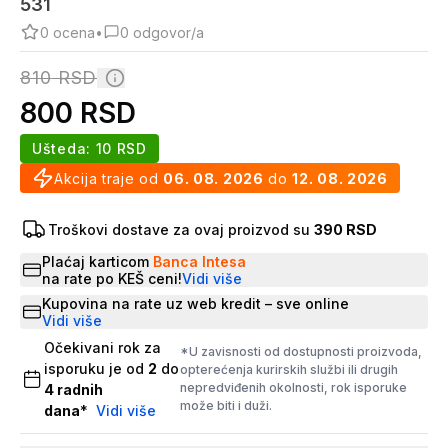
531
0
ocena
•
0
odgovor/a
810
RSD
800
RSD
Ušteda:
10
RSD
Akcija traje od
06. 08. 2026
do
12. 08. 2026
Troškovi dostave za ovaj proizvod su
390 RSD
Plaćaj karticom
Banca Intesa
na rate po KEŠ ceni!
Vidi više
Kupovina na rate uz web kredit – sve online
Vidi više
Očekivani rok za
*U zavisnosti od dostupnosti proizvoda,
isporuku je od
2
do
opterećenja kurirskih službi ili drugih
nepredviđenih okolnosti, rok isporuke
4
radnih
može biti i duži.
dana
*
Vidi više