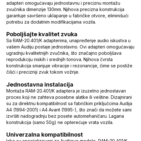
adapteri omogućavaju jednostavnu i preciznu montažu
zvučnika dimenzije 130mm. Njihova precizna konstrukcija
garantuje savršeno uklapanje u fabričke otvore, eliminišući
potrebu za dodatnim modifikacijama vozila.
Poboljšajte kvalitet zvuka
Sa RAM-20.401/K adapterima, unapređenje audio iskustva u
vašem Audiju postaje jednostavno. Ovi adapteri omogućavaju
ugradnju kvalitetnijih zvučnika, što značajno poboljšava
reprodukciju niskih i srednjih tonova. Njihova čvrsta
konstrukcija smanjuje vibracije i rezonancije, čime se postiže
čišći i precizniji zvuk tokom vožnje.
Jednostavna instalacija
Montaža RAM-20.401/K adaptera je izuzetno jednostavan
proces koji ne zahteva posebne alatke ili veštine. Dizajnirani
su za direktnu kompatibilnost sa fabričkim priključcima Audija
A4 (1994-2001) i A4 Avant (1995-), što znači da možete sami
izvršiti nadogradnju bez posete automehaničaru. Lagana
konstrukcija (samo 50g) ne opterećuje vrata vozila.
Univerzalna kompatibilnost
Iako su specijalizovani za Audijeve modele, RAM-20.401/K