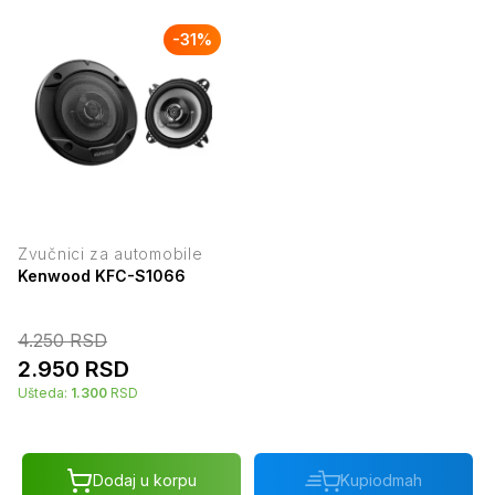
-
31
%
Zvučnici za automobile
Kenwood KFC-S1066
4.250
RSD
2.950
RSD
Ušteda:
1.300
RSD
Dodaj u korpu
Kupi
odmah