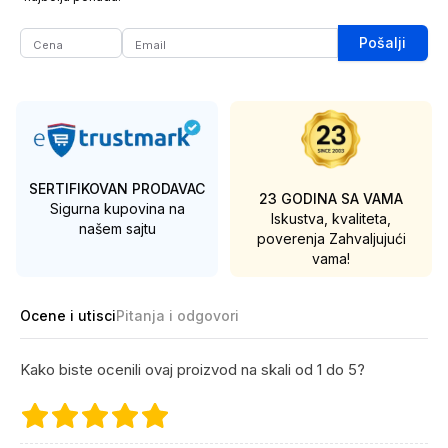
Pošalji
SERTIFIKOVAN PRODAVAC
23 GODINA SA VAMA
Sigurna kupovina na
Iskustva, kvaliteta,
našem sajtu
poverenja
Zahvaljujući
vama!
Ocene i utisci
Pitanja i odgovori
Kako biste ocenili ovaj proizvod na skali od 1 do 5?