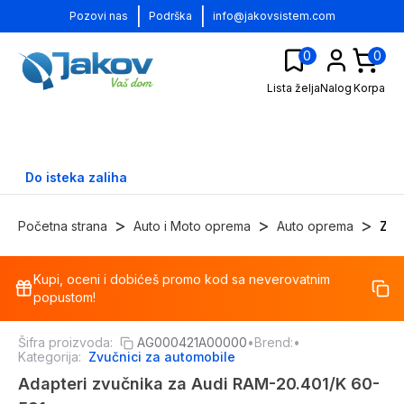
|
|
Pozovi nas
Podrška
info@jakovsistem.com
0
0
Lista želja
Nalog
Korpa
Do isteka zaliha
>
>
>
Početna strana
Auto i Moto oprema
Auto oprema
Zvu
Kupi, oceni i dobićeš promo kod sa neverovatnim
-
1
%
popustom!
Šifra proizvoda:
AG000421A00000
•
Brend:
•
Kategorija:
Zvučnici za automobile
Adapteri zvučnika za Audi RAM-20.401/K 60-