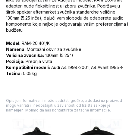
adapteri nude fleksibilnost u izboru zvučnika. Podržavaju
širok spektar aftermarket zvučnika standardne veličine
130mm (5.25 inča), dajući vam slobodu da odaberete audio
komponente koje najbolje odgovaraju vašim preferencijama i
budžetu.
Model:
RAM-20.401/K
Namena:
Montažni okvir za zvučnike
Veličina zvučnika:
130mm (5.25")
Pozicija:
Prednja vrata
Kompatibilni modeli:
Audi A4 1994-2001, A4 Avant 1995->
Težina:
0.05kg
Opis je informativan i može sadržati greške, a dodaci uz proizvod
mogu varirati ili nedostajati u zavisnosti od tržišta za koje je
namenjen. Molimo da nas kontaktirate za tačne informacije.