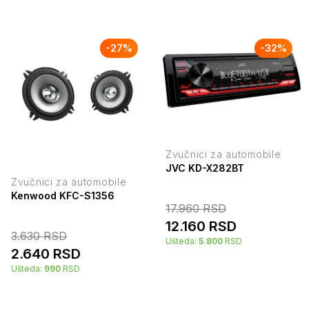
-
27
%
-
32
%
Zvučnici za automobile
JVC KD-X282BT
Zvučnici za automobile
Kenwood KFC-S1356
17.960
RSD
12.160
RSD
3.630
RSD
Ušteda:
5.800
RSD
2.640
RSD
Ušteda:
990
RSD