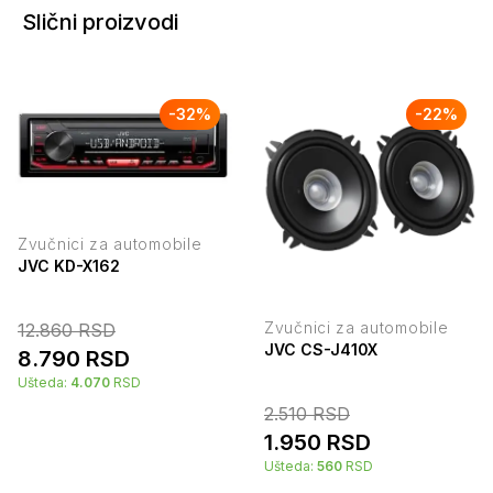
Slični proizvodi
-
32
%
-
22
%
Zvučnici za automobile
JVC KD-X162
Zvučnici za automobile
12.860
RSD
JVC CS-J410X
8.790
RSD
Ušteda:
4.070
RSD
2.510
RSD
1.950
RSD
Ušteda:
560
RSD