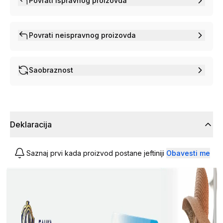
Povrati ispravnog proizovda
Povrati neispravnog proizovda
Saobraznost
Deklaracija
Saznaj prvi kada proizvod postane jeftiniji
Obavesti me