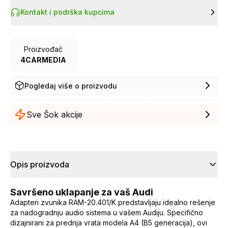
Kontakt i podrška kupcima
Proizvođač
4CARMEDIA
Pogledaj više o proizvodu
Sve Šok akcije
Opis proizvoda
Savršeno uklapanje za vaš Audi
Adapteri zvunika RAM-20.401/K predstavljaju idealno rešenje
za nadogradnju audio sistema u vašem Audiju. Specifično
dizajnirani za prednja vrata modela A4 (B5 generacija), ovi