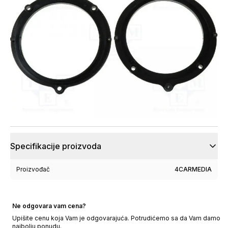
Specifikacije proizvoda
Proizvođač
4CARMEDIA
Ne odgovara vam cena?
Upišite cenu koja Vam je odgovarajuća. Potrudićemo sa da Vam damo
najbolju ponudu.