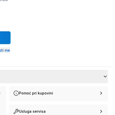
ti me
Pomoć pri kupovini
Usluga servisa