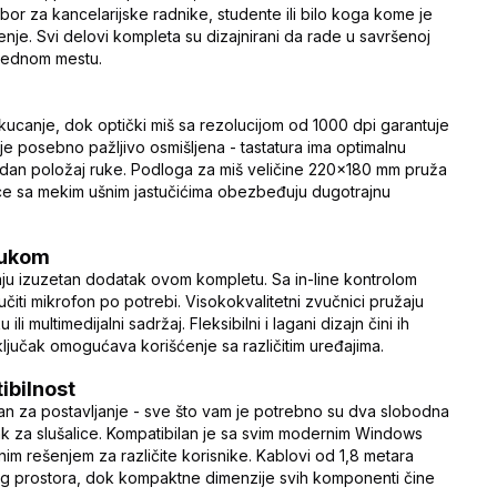
bor za kancelarijske radnike, studente ili bilo koga kome je
. Svi delovi kompleta su dizajnirani da rade u savršenoj
 jednom mestu.
kucanje, dok optički miš sa rezolucijom od 1000 dpi garantuje
je posebno pažljivo osmišljena - tastatura ima optimalnu
rodan položaj ruke. Podloga za miš veličine 220x180 mm pruža
ice sa mekim ušnim jastučićima obezbeđuju dugotrajnu
vukom
aju izuzetan dodatak ovom kompletu. Sa in-line kontrolom
jučiti mikrofon po potrebi. Visokokvalitetni zvučnici pružaju
li multimedijalni sadržaj. Fleksibilni i lagani dizajn čini ih
ljučak omogućava korišćenje sa različitim uređajima.
ibilnost
n za postavljanje - sve što vam je potrebno su dva slobodna
učak za slušalice. Kompatibilan je sa svim modernim Windows
lnim rešenjem za različite korisnike. Kablovi od 1,8 metara
g prostora, dok kompaktne dimenzije svih komponenti čine