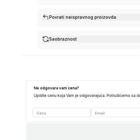
Povrati neispravnog proizovda
Saobraznost
Ne odgovara vam cena?
Upišite cenu koja Vam je odgovarajuća. Potrudićemo sa 