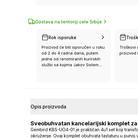
Dostava na teritoriji cele Srbije
Rok isporuke
Trošk
Proizvod će biti isporučen u roku
Troškovi 
od 2 do 4 radna dana, putem
proizvod 
jedne od renomiranih kurirskih
službi sa kojima Jakov Sistem
ima ugovor.
Opis proizvoda
Sveobuhvatan kancelarijski komplet za
Gembird KBS-UO4-01 je praktičan 4u1 set koji transf
okruženje. Ovaj komplet obuhvata tastaturu u punoj ve