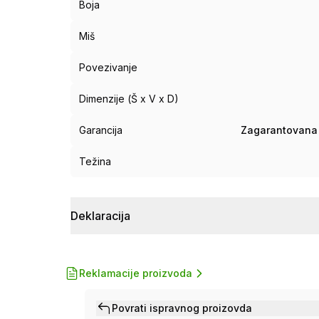
Boja
Miš
Povezivanje
Dimenzije (Š x V x D)
Garancija
Zagarantovana 
Težina
Deklaracija
Reklamacije proizvoda
Povrati ispravnog proizovda