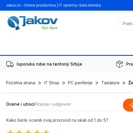
Jakov.rs – Online prodavnica | IT oprema i bela tehnika
Isporuka robe na teritoriji Srbije
Pra
>
>
>
>
Početna strana
IT Shop
PC periferije
Tastature
Ži
Ocene i utisci
Pitanja i odgovori
-
Kako biste ocenili ovaj proizvod na skali od 1 do 5?