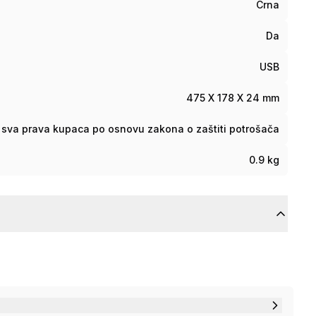
Crna
Da
USB
475 X 178 X 24 mm
sva prava kupaca po osnovu zakona o zaštiti potrošača
0.9 kg