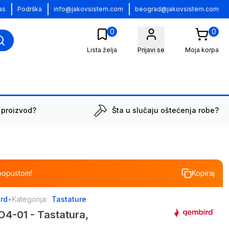
|
|
|
as
Podrška
info@jakovsistem.com
beograd@jakovsistem.com
0
0
Lista želja
Prijavi se
Moja korpa
 proizvod?
Šta u slučaju oštećenja robe?
popustom!
Kopiraj
rd
•
Kategorija:
Tastature
O4-01 - Tastatura,