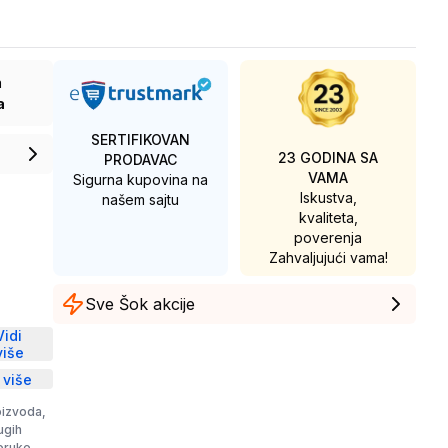
a
a
SERTIFIKOVAN
23 GODINA SA
PRODAVAC
VAMA
Sigurna kupovina na
Iskustva,
našem sajtu
kvaliteta,
poverenja
Zahvaljujući vama!
Sve Šok akcije
D
Vidi
više
 više
oizvoda,
rugih
poruke