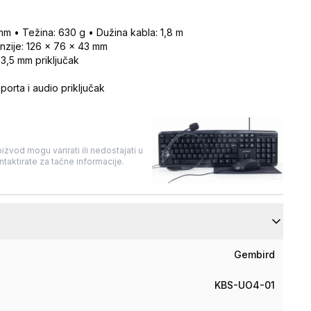
mm • Težina: 630 g • Dužina kabla: 1,8 m
enzije: 126 x 76 x 43 mm
 3,5 mm priključak
rta i audio priključak
izvod mogu varirati ili nedostajati u
taktirate za tačne informacije.
Gembird
KBS-UO4-01