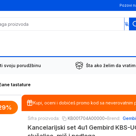
Pozovi n
ti svoju porudžbinu
Šta ako želim da vratim
čane tastature
Kupi, oceni i dobićeš promo kod sa neverovatnim 
29
%
Šifra proizvoda:
KB001704A00000
•
Brend:
Gembi
Kancelarijski set 4u1 Gembird KBS-U