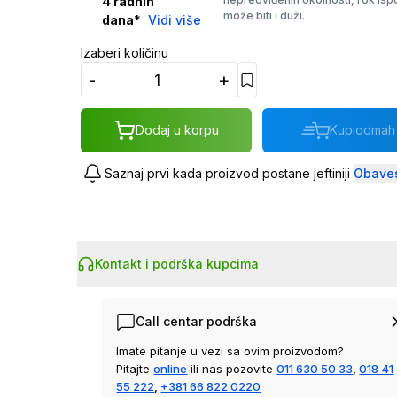
4
radnih
može biti i duži.
dana
*
Vidi više
Izaberi količinu
-
+
Dodaj u korpu
Kupi
odmah
Saznaj prvi kada proizvod postane jeftiniji
Obaves
Kontakt i podrška kupcima
Call centar podrška
Imate pitanje u vezi sa ovim proizvodom?
Pitajte
online
ili nas pozovite
011 630 50 33
,
018 41
55 222
,
+381 66 822 0220