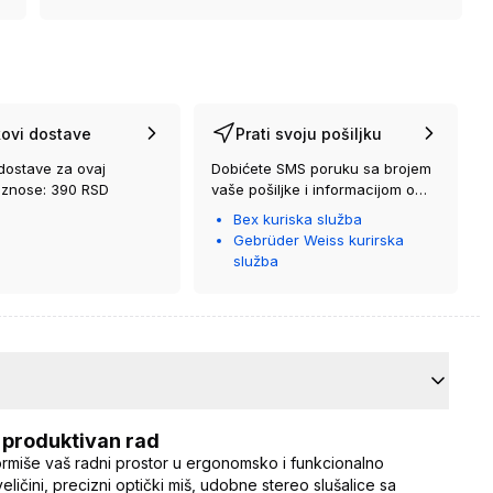
ovi dostave
Prati svoju pošiljku
dostave za ovaj
Dobićete SMS poruku sa brojem
iznose: 390 RSD
vaše pošiljke i informacijom o
kurirskoj službi koja će vam je
Bex kuriska služba
isporučiti.
Gebrüder Weiss kurirska
služba
 produktivan rad
ormiše vaš radni prostor u ergonomsko i funkcionalno
ličini, precizni optički miš, udobne stereo slušalice sa