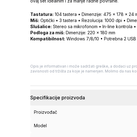
ovaj set idealnim i za manje radne površine.
Tastatura:
104 tastera • Dimenzije: 475 x 178 x 24 
Miš:
Optički • 3 tastera • Rezolucija: 1000 dpi • Dim
Slušalice:
Stereo sa mikrofonom • In-line kontrola •
Podloga za miš:
Dimenzije: 220 x 180 mm
Kompatibilnost:
Windows 7/8/10 • Potrebna 2 USB po
Opis je informativan i može sadržati greške, a dodaci uz pro
zavisnosti od tržišta za koje je namenjen. Molimo da nas kon
Specifikacije proizvoda
Proizvođač
Model