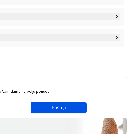
da Vam damo najbolju ponudu.
Pošalji