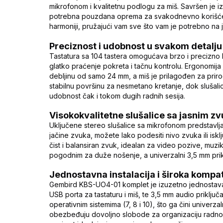
mikrofonom i kvalitetnu podlogu za miš. Savršen je iz
potrebna pouzdana oprema za svakodnevno korišćenje
harmoniji, pružajući vam sve što vam je potrebno na
Preciznost i udobnost u svakom detalju
Tastatura sa 104 tastera omogućava brzo i precizno 
glatko praćenje pokreta i tačnu kontrolu. Ergonomija 
debljinu od samo 24 mm, a miš je prilagođen za pri
stabilnu površinu za nesmetano kretanje, dok slušal
udobnost čak i tokom dugih radnih sesija.
Visokokvalitetne slušalice sa jasnim z
Uključene stereo slušalice sa mikrofonom predstavlj
jačine zvuka, možete lako podesiti nivo zvuka ili iskl
čist i balansiran zvuk, idealan za video pozive, muziku i
pogodnim za duže nošenje, a univerzalni 3,5 mm prik
Jednostavna instalacija i široka kompat
Gembird KBS-UO4-01 komplet je izuzetno jednostava
USB porta za tastaturu i miš, te 3,5 mm audio priklj
operativnim sistemima (7, 8 i 10), što ga čini univerza
obezbeđuju dovoljno slobode za organizaciju radno