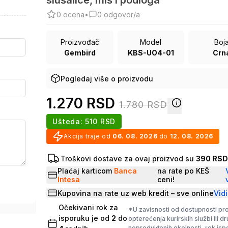
slušalice, miš i podloga
0
ocena
•
0
odgovor/a
Proizvođač
Model
Boj
Gembird
KBS-UO4-01
Crn
Pogledaj više o proizvodu
1.270
RSD
1.780
RSD
Ušteda:
510
RSD
Akcija traje od
06. 08. 2026
do
12. 08. 2026
Troškovi dostave za ovaj proizvod su
390 RS
Plaćaj karticom
Banca
na rate po KEŠ
Intesa
ceni!
Kupovina na rate uz web kredit – sve online
Vidi
Očekivani rok za
*U zavisnosti od dostupnosti pr
isporuku je od
2
do
opterećenja kurirskih službi ili d
nepredviđenih okolnosti, rok is