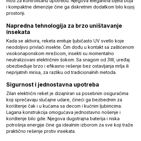
mod za kontrolisanu upotrebu. Njegova elegantna bijela boja
i kompaktne dimenzije čine ga diskretnim dodatkom bilo kojoj
prostoriji.
Napredna tehnologija za brzo uništavanje
insekata
Kada se aktivira, reketa emituje ljubičasto UV svetlo koje
neodoljivo privlači insekte. Čim dođu u kontakt sa zaštićenom
visokonaponskom mrežicom, insekti su momentalno
neutralizovani električnim šokom. Sa snagom od 3W, uređaj
obezbeđuje brzo i efikasno rešenje bez ostavljanja mrlja ili
neprijatnih mirisa, za razliku od tradicionalnih metoda.
Sigurnost i jednostavna upotreba
Zilan električni reket je dizajniran sa posebnim osiguračima
koji sprečavaju slučajne udare, čineći ga bezbednim za
korištenje čak i u kućama sa decom i kućnim ljubimcima.
Lagana konstrukcija omogućava jednostavno nošenje i
korištenje bilo gde. Njegova dugotrajna baterija i niska
potrošnja energije čine ga idealnim izborom za sve koji traže
praktično rešenje protiv insekata.