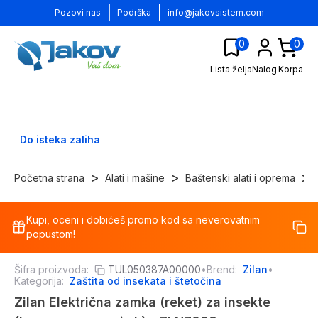
|
|
Pozovi nas
Podrška
info@jakovsistem.com
0
0
Lista želja
Nalog
Korpa
Do isteka zaliha
>
>
>
Početna strana
Alati i mašine
Baštenski alati i oprema
Kupi, oceni i dobićeš promo kod sa neverovatnim
-
27
%
popustom!
Šifra proizvoda:
TUL050387A00000
•
Brend:
Zilan
•
Kategorija:
Zaštita od insekata i štetočina
Zilan Električna zamka (reket) za insekte