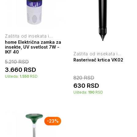
Zaštita od insekata i
štetočina
home Električna zamka za
insekte, UV svetlost 7W -
IKF 40
Zaštita od insekata i
štetočina
Rasterivač krtica VK02
5.210
RSD
3.660
RSD
Ušteda:
1.550
RSD
820
RSD
630
RSD
Ušteda:
190
RSD
-
23
%