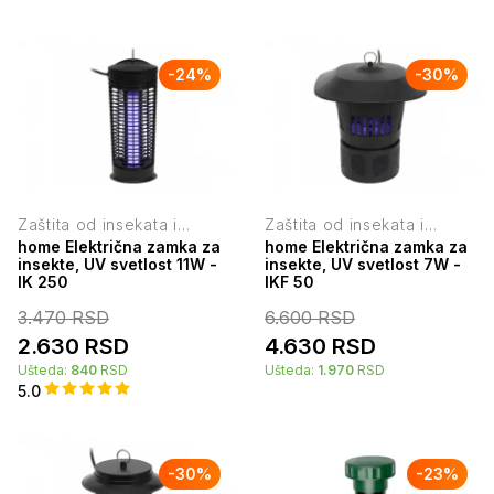
-
24
%
-
30
%
Zaštita od insekata i
Zaštita od insekata i
štetočina
štetočina
home Električna zamka za
home Električna zamka za
insekte, UV svetlost 11W -
insekte, UV svetlost 7W -
IK 250
IKF 50
3.470
RSD
6.600
RSD
2.630
RSD
4.630
RSD
Ušteda:
840
RSD
Ušteda:
1.970
RSD
5.0
-
30
%
-
23
%