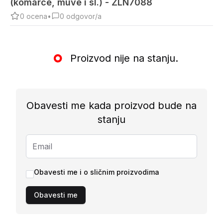
(komarce, muve i sl.) - ZLN7088
0
ocena
•
0
odgovor/a
Proizvod nije na stanju.
Obavesti me kada proizvod bude na
stanju
Obavesti me i o sličnim proizvodima
Obavesti me