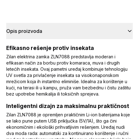
Opis proizvoda
Efikasno rešenje protiv insekata
Zilan elektrina zamka ZLN7088 predstavlja moderan i
efikasan način za borbu protiv komaraca, muva i drugih
letećih insekata. Ovaj pametni uređaj kombinuje tehnologiju
UV svetla za privlačenje insekata sa visokonaponskom
mrežicom koja ih instantno eliminiše. Idealna za korištenje u
kući, na terasi ili u kampu, pruža vam bezbednu i čistu zaštitu
bez upotrebe hemikalija ili toksičnih sprejeva.
Inteligentni dizajn za maksimalnu praktičnost
Zilan ZLN7088 je opremljen praktičnim Li-ion baterijama koje
se lako pune putem USB priključka (5V/1A), što ga čini
ekonomičnim i ekološki prihvatljivim rešenjem. Uređaj nudi
dva moda rada: automatski za kontinuirano korištenje i ručni