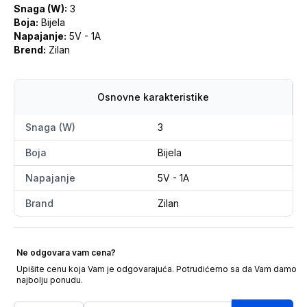
Snaga (W):
3
Boja:
Bijela
Napajanje:
5V - 1A
Brend:
Zilan
Osnovne karakteristike
Snaga (W)
3
Boja
Bijela
Napajanje
5V - 1A
Brand
Zilan
Ne odgovara vam cena?
Upišite cenu koja Vam je odgovarajuća. Potrudićemo sa da Vam damo
najbolju ponudu.