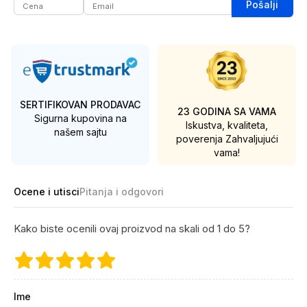
Pošalji
SERTIFIKOVAN PRODAVAC
23 GODINA SA VAMA
Sigurna kupovina na
Iskustva, kvaliteta,
našem sajtu
poverenja
Zahvaljujući
vama!
Ocene i utisci
Pitanja i odgovori
Kako biste ocenili ovaj proizvod na skali od 1 do 5?
Ime