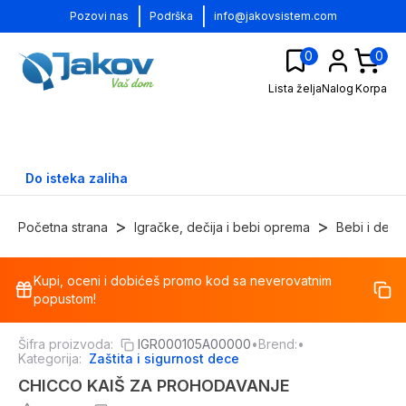
|
|
Pozovi nas
Podrška
info@jakovsistem.com
0
0
Lista želja
Nalog
Korpa
Do isteka zaliha
>
>
Početna strana
Igračke, dečija i bebi oprema
Bebi i deči
Kupi, oceni i dobićeš promo kod sa neverovatnim
-
24
%
popustom!
Šifra proizvoda:
IGR000105A00000
•
Brend:
•
Kategorija:
Zaštita i sigurnost dece
CHICCO KAIŠ ZA PROHODAVANJE