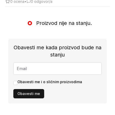
0
ocena
•
0
odgovor/a
Proizvod nije na stanju.
Obavesti me kada proizvod bude na
stanju
Obavesti me i o sličnim proizvodima
Obavesti me