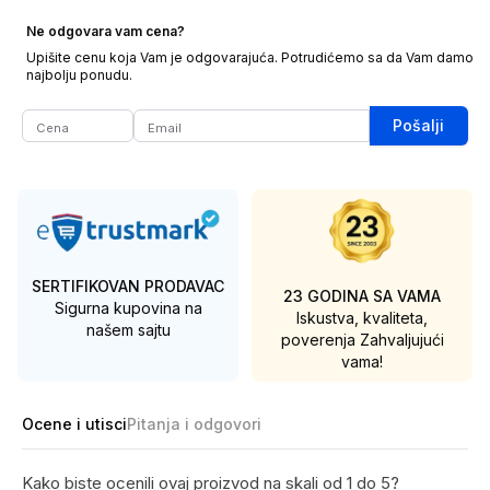
Ne odgovara vam cena?
Upišite cenu koja Vam je odgovarajuća. Potrudićemo sa da Vam damo
najbolju ponudu.
Pošalji
SERTIFIKOVAN PRODAVAC
23 GODINA SA VAMA
Sigurna kupovina na
Iskustva, kvaliteta,
našem sajtu
poverenja
Zahvaljujući
vama!
Ocene i utisci
Pitanja i odgovori
Kako biste ocenili ovaj proizvod na skali od 1 do 5?