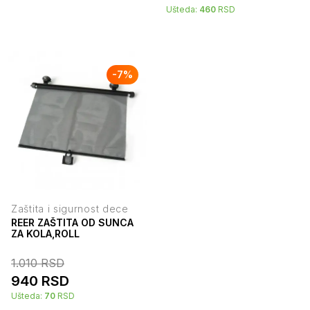
Ušteda:
460
RSD
-
7
%
Zaštita i sigurnost dece
REER ZAŠTITA OD SUNCA
ZA KOLA,ROLL
1.010
RSD
940
RSD
Ušteda:
70
RSD