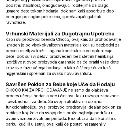
dodatnu stabilnost, omogućavajući roditeljima da blago
usmere dete tokom hodanja, dok sam kaiš apsorbuje deo
energije pri naglim pokretima, sprečavajući gubitak
ravnoteže.
Vrhunski Materijali za Dugotrajnu Upotrebu
Kao i svi proizvodi brenda Chicco, ovaj kaiš za prohodavanje
izrađen je od visokokvalitetnih materijala koji su bezbedni za
bebinu osetljivu kožu. Lagana konstrukcija ne opterećuje
dete, dok su svi delovi proizvedeni bez štetnih hemikalija.
Izdržljivost ovog proizvoda garantuje da će pratiti vaše dete
kroz sve faze učenja hodanja, a lako čišćenje čuva kaiš
higijenskim i spreman za svaku novu avanturu.
Savršen Poklon za Bebe koje Uče da Hodaju
CHICCO KAI ZA PROHODAVANJE ne samo da olakšava
proces učenja hodanja već i čini ovu fazu razvoja zabavnom
i bezbednom za dete. Sa svojim atraktivnim dizajnom i
funkcionalnošću, ovaj proizvod predstavlja idealan poklon za
roditelje koji žele da svojoj deci pruže najbolju podršku u
ovom važnom životnom periodu. Bez obzira da li koristite u
parku, kući ili u šetnji, ovaj kaiš će postati nezamenljiv