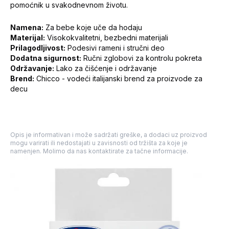
pomoćnik u svakodnevnom životu.
Namena:
Za bebe koje uče da hodaju
Materijal:
Visokokvalitetni, bezbedni materijali
Prilagodljivost:
Podesivi rameni i stručni deo
Dodatna sigurnost:
Ručni zglobovi za kontrolu pokreta
Održavanje:
Lako za čišćenje i održavanje
Brend:
Chicco - vodeći italijanski brend za proizvode za
decu
Opis je informativan i može sadržati greške, a dodaci uz proizvod
mogu varirati ili nedostajati u zavisnosti od tržišta za koje je
namenjen. Molimo da nas kontaktirate za tačne informacije.