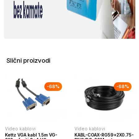
Slični proizvodi
-
68
%
-
68
%
Video kablovi
Video kablovi
Kettz VGA kabl 1.5m VG-
KABL-COAX-RG59+2X0.75-