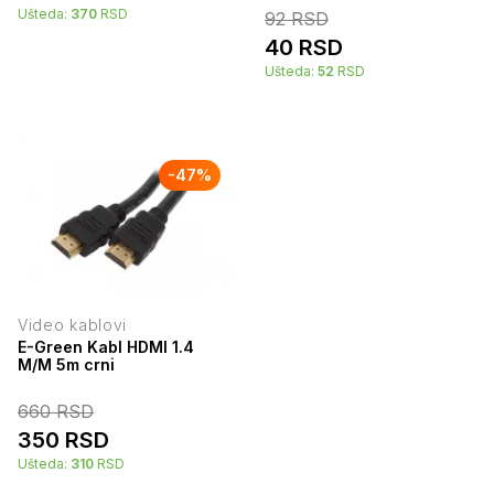
Ušteda:
370
RSD
92
RSD
40
RSD
Ušteda:
52
RSD
-
47
%
Video kablovi
E-Green Kabl HDMI 1.4
M/M 5m crni
660
RSD
350
RSD
Ušteda:
310
RSD