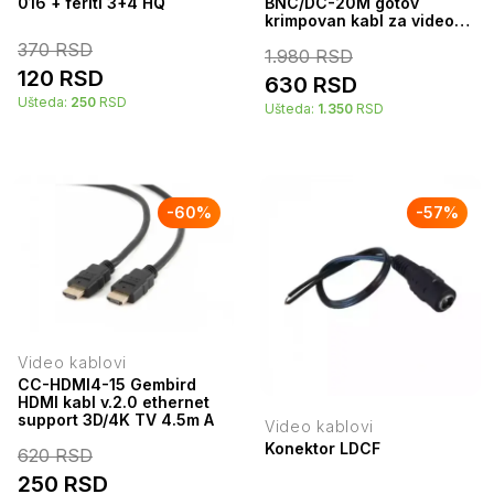
016 + feriti 3+4 HQ
BNC/DC-20M gotov
krimpovan kabl za video
nadzor sa BNC+DC
370
RSD
1.980
RSD
krajevima CCA 20m
120
RSD
630
RSD
Ušteda:
250
RSD
Ušteda:
1.350
RSD
-
60
%
-
57
%
Video kablovi
CC-HDMI4-15 Gembird
HDMI kabl v.2.0 ethernet
support 3D/4K TV 4.5m A
Video kablovi
Konektor LDCF
620
RSD
250
RSD