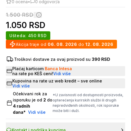
0
ocena
•
0
odgovor/a
1.500
RSD
1.050
RSD
Ušteda:
450
RSD
Akcija traje od
06. 08. 2026
do
12. 08. 2026
Troškovi dostave za ovaj proizvod su
390 RSD
Plaćaj karticom
Banca Intesa
na rate po KEŠ ceni!
Vidi više
Kupovina na rate uz web kredit – sve online
Vidi više
Očekivani rok za
*U zavisnosti od dostupnosti proizvoda,
isporuku je od
2
do
opterećenja kurirskih službi ili drugih
nepredviđenih okolnosti, rok isporuke
4
radnih
može biti i duži.
dana
*
Vidi više
Kontakt i podrška kupcima