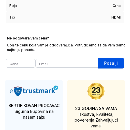
Boja
Crna
Tip
HDMI
Ne odgovara vam cena?
Upišite cenu koja Vam je odgovarajuća. Potrudićemo sa da Vam damo
najbolju ponudu.
Pošalji
SERTIFIKOVAN PRODAVAC
23 GODINA SA VAMA
Sigurna kupovina na
Iskustva, kvaliteta,
našem sajtu
poverenja
Zahvaljujući
vama!