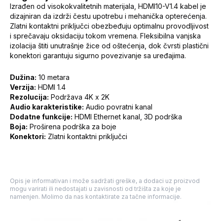
Izrađen od visokokvalitetnih materijala, HDMI10-V1.4 kabel je
dizajniran da izdrži čestu upotrebu i mehanička opterećenja.
Zlatni kontaktni priključci obezbeđuju optimalnu provodljivost
i sprečavaju oksidaciju tokom vremena. Fleksibilna vanjska
izolacija štiti unutrašnje žice od oštećenja, dok čvrsti plastični
konektori garantuju sigurno povezivanje sa uređajima.
Dužina:
10 metara
Verzija:
HDMI 1.4
Rezolucija:
Podržava 4K x 2K
Audio karakteristike:
Audio povratni kanal
Dodatne funkcije:
HDMI Ethernet kanal, 3D podrška
Boja:
Proširena podrška za boje
Konektori:
Zlatni kontaktni priključci
Opis je informativan i može sadržati greške, a dodaci uz proizvod
mogu varirati ili nedostajati u zavisnosti od tržišta za koje je
namenjen. Molimo da nas kontaktirate za tačne informacije.