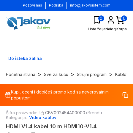
|
|
Pozovi nas
Podrška
info@jakovsistem.com
0
0
Lista želja
Nalog
Korpa
Do isteka zaliha
>
>
>
Početna strana
Sve za kuću
Strujni program
Kablovi
Kupi, oceni i dobićeš promo kod sa neverovatnim
-
30
%
popustom!
Šifra proizvoda:
CBV002454A00000
•
Brend:
•
Kategorija:
Video kablovi
HDMI V1.4 kabel 10 m HDMI10-V1.4