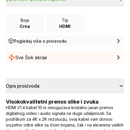
Boja
Tip
Crna
HDMI
Pogledaj više o proizvodu
Sve Šok akcije
Opis proizvoda
Visokokvalitetni prenos slike i zvuka
HDMI V1.4 kabel 10 m omogućava kristalno jasan prenos
digitalnog video i audio signala na duge udaljenosti. Sa
podrškom za 4K x 2K rezoluciju, ovaj kabel vam donosi
izuzetno oštre slike sa živim bojama, čak i na ekranima velikih