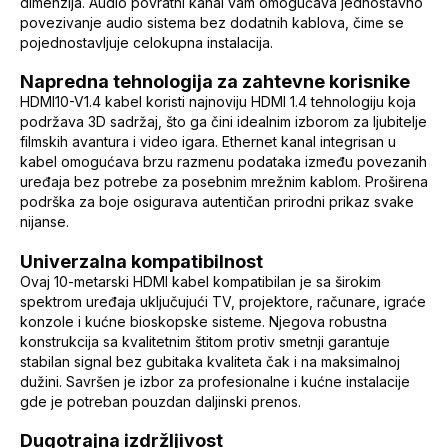
dimenzija. Audio povratni kanal vam omogućava jednostavno
povezivanje audio sistema bez dodatnih kablova, čime se
pojednostavljuje celokupna instalacija.
Napredna tehnologija za zahtevne korisnike
HDMI10-V1.4 kabel koristi najnoviju HDMI 1.4 tehnologiju koja
podržava 3D sadržaj, što ga čini idealnim izborom za ljubitelje
filmskih avantura i video igara. Ethernet kanal integrisan u
kabel omogućava brzu razmenu podataka između povezanih
uređaja bez potrebe za posebnim mrežnim kablom. Proširena
podrška za boje osigurava autentičan prirodni prikaz svake
nijanse.
Univerzalna kompatibilnost
Ovaj 10-metarski HDMI kabel kompatibilan je sa širokim
spektrom uređaja uključujući TV, projektore, računare, igraće
konzole i kućne bioskopske sisteme. Njegova robustna
konstrukcija sa kvalitetnim štitom protiv smetnji garantuje
stabilan signal bez gubitaka kvaliteta čak i na maksimalnoj
dužini. Savršen je izbor za profesionalne i kućne instalacije
gde je potreban pouzdan daljinski prenos.
Dugotrajna izdržljivost